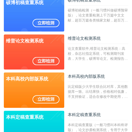
硕博初稿查重系统
硕博初稿查重系统
硕博初稿检测（一般习惯叫做硕博预审
版），论文查重检测上千万篇中文文
献，超百万篇各类独家文献，超百万港
澳台地区学术文献过千万篇英文文献资
源，数亿个中英文互联网资源是全国高
校用来检测硕博论文的系统，检测范围
维普论文检测系统
维普论文检测系统
广，数据来源真实，检测算法合理!本
系统含有（学术库与源码库）。（限制
论文查重软件,维普论文检测系统：高
字符数30万）
校，杂志社指定系统，可检测期刊发
表，大学生，硕博等论文。检测报告支
持PDF、网页格式，性价比高！
本科高校内部版系统
本科高校内部版系统
比定稿版少大学生联合比对库，其他数
据库一致。出结果快，价格相对低廉，
不支持验证，适合在修改中期使用，定
稿推荐PMLC。——不支持验证！！！
本科定稿查重系统
本科定稿查重系统
本科定稿查重版（一般习惯叫本科终评
版），论文抄袭检测系统，专用于大学