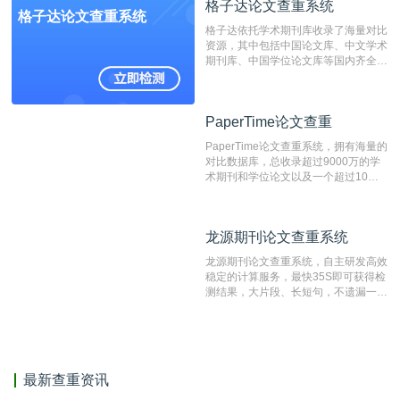
格子达论文查重系统
编辑部检测来稿和已发表的文献,检测
格子达论文查重系统
结果和杂志社一致,已发表过的文章检
格子达依托学术期刊库收录了海量对比
测时注意填写第一作者,才能排除已发
资源，其中包括中国论文库、中文学术
表文献复制比。（限制字符数1万）
期刊库、中国学位论文库等国内齐全的
论文库以及数亿级网络资源，同时本地
资源库以每月100万篇的速度增加，是
目前中文文献资源涵盖全面的论文检测
PaperTime论文查重
PaperTime论文查重
系统，可检测中文、英文两种语言的论
文文本。
PaperTime论文查重系统，拥有海量的
对比数据库，总收录超过9000万的学
术期刊和学位论文以及一个超过10亿
数量的互联网网页数据库组成，保证了
比对源的专业性和广泛性。采用多级指
纹对比技术结合深度语义发掘识别比
龙源期刊论文查重系统
龙源期刊论文查重系统
对，利用指纹索引快速而精准地在云检
测服务部署的论文数据资源库中找到所
龙源期刊论文查重系统，自主研发高效
有相似的片段，该项技术检测速度快、
稳定的计算服务，最快35S即可获得检
准确率高，市场反映良好。
测结果，大片段、长短句，不遗漏一处
相似，区分论文中的正确引用参考文
献。
最新查重资讯