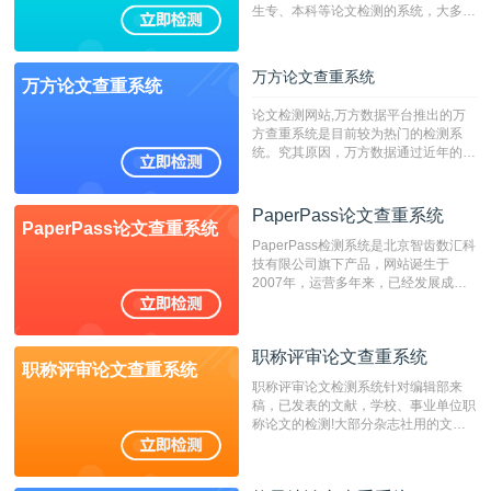
生专、本科等论文检测的系统，大多数
专、本科院校使用此检测系统。（限制
字符数6万）
万方论文查重系统
万方论文查重系统
论文检测网站,万方数据平台推出的万
方查重系统是目前较为热门的检测系
统。究其原因，万方数据通过近年的发
展，在高校中也确立了自己的相应地
位，特别是部分高校直接将其视为毕业
检测系统，其真实性和权威性无可厚
PaperPass论文查重系统
PaperPass论文查重系统
非。其次，相对于知网而言，万方检测
PaperPass检测系统是北京智齿数汇科
费用少，上手容易，是学生初次论文查
技有限公司旗下产品，网站诞生于
重的推荐系统。
2007年，运营多年来，已经发展成为
国内可信赖的中文原创性检查和预防剽
窃的在线网站。 系统采用自主研发的
动态指纹越级扫描检测技术，该项技术
职称评审论文查重系统
检测速度快、精度高，市场反映良好。
职称评审论文查重系统
职称评审论文检测系统针对编辑部来
稿，已发表的文献，学校、事业单位职
称论文的检测!大部分杂志社用的文献
抄袭检测系统。可检测抄袭与剽窃、伪
造、篡改、不当署名、一稿多投等学术
不端文献，学术不端论文查重可供期刊