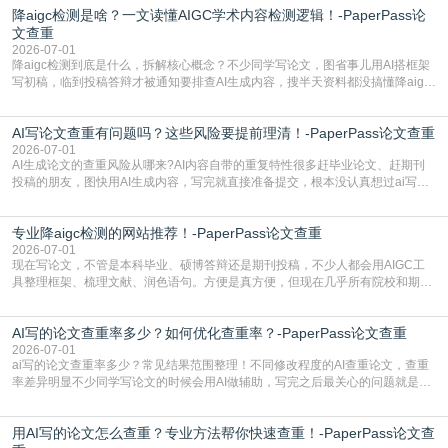
降aigc检测是啥？一文读懂AIGC学术内容检测逻辑！-PaperPass论
文查重
2026-07-01
降aigc检测到底是什么，拆解核心概念？不少同学写论文，图省事儿用AI搭框架
写初稿，临到投稿答辩才被通知要排查AI生成内容，搜半天资料都没搞懂降aigc
检测是啥，还容易把它和普通论文查重混为一谈，最后踩了坑，耽误了进度。哪
怕是已经入行的科研人员，不少人也搞不清降aigc检测是啥，对相关要求摸不
AI写论文查重有问题吗？这些风险要提前理清！-PaperPass论文查重
准。其实，降aigc检测是伴随AIGC工具在学术领域普及诞生的新需求，核心是为
了满足现在高校、期刊对AI生
2026-07-01
AI生成论文的查重风险从哪来?AI内容自带的重复特性很多赶毕业论文、赶期刊
投稿的朋友，图快用AI生成内容，写完就直接准备提交，根本没认真想过ai写论
文查重有问题吗这个问题，直到出了问题才追悔莫及。其实AI生成内容本身，就
自带不可忽视的查重风险。AI训练依赖海量公开的文本数据，生成内容本质是基
专业降aigc检测的网站推荐！-PaperPass论文查重
于训练数据的概率拼接，不是从零开始的原创创作。生成过程中，很容易复用已
有的高频公共表述，甚至直接拼接已经公开
2026-07-01
现在写论文，不管是本科毕业、硕博答辩还是期刊投稿，不少人都会用AIGC工
具整理框架、梳理文献、润色语句。方便是真方便，但现在几乎所有院校和期刊
都要求排查论文中的AIGC生成内容，不符合规范的直接打回修改。自己瞎改三
五遍还是过不了预检测的大有人在，这时候，找到靠谱的降AIGC检测率的网
AI写的论文查重率多少？如何优化查重率？-PaperPass论文查重
站，就能少走好多弯路。PaperPass：守护学术原创性的智能伙伴AIGC生成内
容的学术合规痛点去年帮一个本科师弟改
2026-07-01
ai写的论文查重率多少？常见结果范围整理！不同修改程度的AI查重论文，查重
率差异明显不少同学写论文的时候会用AI做辅助，写完之后最关心的问题就是ai
写的论文查重率多少。很多人误以为AI生成的内容都是全新的，不会出现重复，
实际情况和大家想的不太一样。AI训练依赖海量公开学术文献、网络内容，生成
用AI写的论文怎么查重？专业方法帮你快速查重！-PaperPass论文查
内容本质是按照语义概率拼接已有内容，很容易和已发布的作品撞重复，甚至会