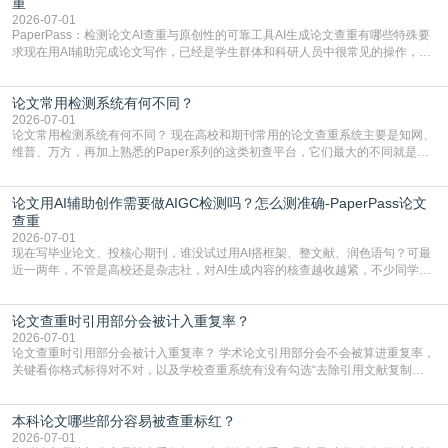
直接引用整段已有内容，所以查重率偏高是
重
2026-07-01
PaperPass：检测论文AI查重与原创性的可靠工具AI生成论文查重有哪些特殊要
求现在用AI辅助完成论文写作，已经是学生群体和科研人员中很常见的操作，不
管是搭建论文框架、梳理研究逻辑还是润色语言，不少人都会借助AI提高效率。
但很多人忽略了，AI生成的内容天生带有重复风险——训练AI的数据集本身就包
论文常用检测系统有何不同？
含大量已公开的学术内容、网络原创内容，AI输出内容时很容易无意识拼接出重
复片
2026-07-01
论文常用检测系统有何不同？ 现在高校和期刊常用的论文查重系统主要是知网、
维普、万方，再加上熟悉的Paper系列的这类初查平台，它们最大的不同就是数
据库大小、算法严格度和适用场景，弄明白区别你就不会乱花冤枉钱也不会被初
查数值误导。知网（CNKI）是学校定稿检测的绝对主流。本科用PMLC，含大学
论文用AI辅助创作需要做AIGC检测吗？怎么测准确-PaperPass论文
生联合比对库，能比历届学长论文，硕博用VIP/TMLC，含学术论文联合比对
库，期刊投稿用AMLMC/SML
查重
2026-07-01
现在写毕业论文、投核心期刊，谁没试过用AI搭框架、整文献、润色语句？可最
近一两年，不管是高校还是杂志社，对AI生成内容的核查越收越紧，不少同学投
出去的文章直接因为AIGC占比过高被打回，还有人毕设差点因为这个过不了，
真的太亏。提前做AIGC检测，已经成了很多过来人交稿前必做的一步。为什么
论文查重时引用部分会被计入重复率？
AIGC检测成了论文答辩投稿前的必备项？可能还有不少人觉得，我就用AI搭了个
框架，内容都是自己写的，至于做AIG
2026-07-01
论文查重时引用部分会被计入重复率？ 学术论文引用部分会不会被算进重复率，
关键看你格式标得对不对，以及学校查重系统有没有勾选“去除引用文献复制
比”。如果格式完全规范，如正文引用句尾紧跟半角上标[1]，文末“参考文献”四字
独占一行，每条文献用[1][2]方括号编号、与正文一一对应，著录项符合GB/T
本科论文哪些部分容易被查重标红？
7714（作者、题名、刊名、年、卷期、页码齐全，标点用半角）；查重系统识别
成功后通常把这段标为引用，
2026-07-01