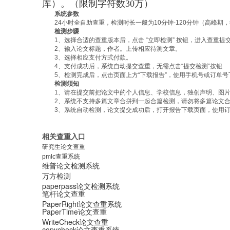
库）。（限制字符数30万）
系统参数
24小时全自助查重，检测时长一般为10分钟-120分钟（高峰
检测步骤
1、选择合适的查重版本后，点击 “立即检测” 按钮，进入查重提
2、输入论文标题，作者。上传相应待测文章。
3、选择相应支付方式付款。
4、支付成功后，系统自动提交查重，无需点击“提交检测”按钮
5、检测完成后，点击页面上方“下载报告”，使用手机号或订单
检测须知
1、请在提交前把论文中的个人信息、学校信息，独创声明、图
2、系统不支持多篇文章合拼到一起合篇检测，请勿将多篇论文
3、系统自动检测，论文提交成功后，打开报告下载页面，使用
相关查重入口​
研究生论文查重
pmlc查重系统
​​维普论文检测系统​
万方检测
paperpass论文检测系统
笔杆论文查重
PaperRight论文查重系统
PaperTime论文查重
WriteCheck论文查重
copycheck论文查重系统