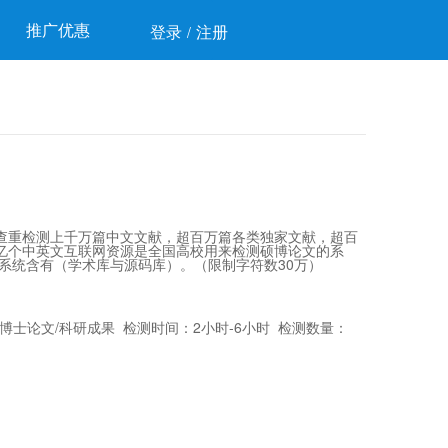
推广优惠
登录
注册
/
查重检测上千万篇中文文献，超百万篇各类独家文献，超百
亿个中英文互联网资源是全国高校用来检测硕博论文的系
系统含有（学术库与源码库）。（限制字符数30万）
博士论文/科研成果 检测时间：2小时-6小时 检测数量：