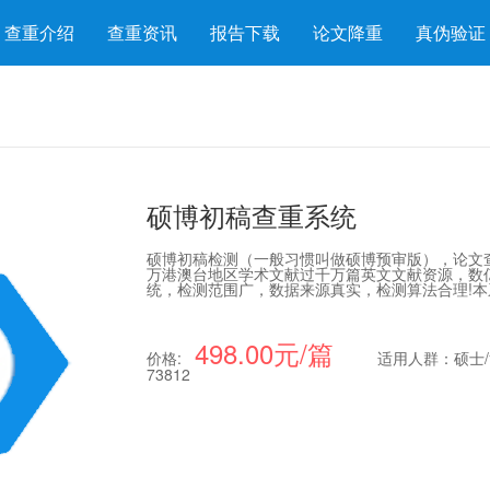
查重介绍
查重资讯
报告下载
论文降重
真伪验证
硕博初稿查重系统
硕博初稿检测（一般习惯叫做硕博预审版），论文
万港澳台地区学术文献过千万篇英文文献资源，数
统，检测范围广，数据来源真实，检测算法合理!本
498.00元/篇
价格:
适用人群：硕士/
73812