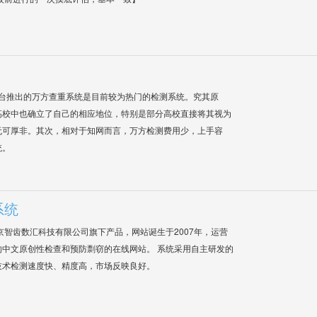
平台推出的万方查重系统是目前较为热门的检测系统。究其原
高校中也确立了自己的相应地位，特别是部分高校直接将其视为
无可厚非。其次，相对于知网而言，万方检测费用少，上手容
统。
系统
是北京智齿数汇科技有限公司旗下产品，网站诞生于2007年，运营
中文原创性检查和预防剽窃的在线网站。 系统采用自主研发的
技术检测速度快、精度高，市场反映良好。