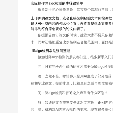
实际操作降aigc检测的步骤很简单
很多新手担心操作复杂，其实整个流程非常顺，
上传你的论文文档，或者直接复制粘贴文本到检测框
确认AI生成内容的占比和位置，再查看整体论文重
能得到符合原创要求的论文内容了。
依据报告修订论文的时候，建议大家不要只依赖
求，同时还能把重复比例控制在合格范围内，更好维
降aigc检测常见疑问整理
接触过降aigc检测的朋友都知道，很多新手入
问：只有完全AI生成的论文才需要做降aigc检测
答：当然不是。哪怕你只是用AI生成了部分段落
稿和毕业论文，提前排查，比被查到之后再整改要稳
问：降aigc检测和普通论文查重有什么区别？
答：普通论文查重主要是比对文本库，识别内容和
容，满足机构对AI内容合规性的要求。现在很多单