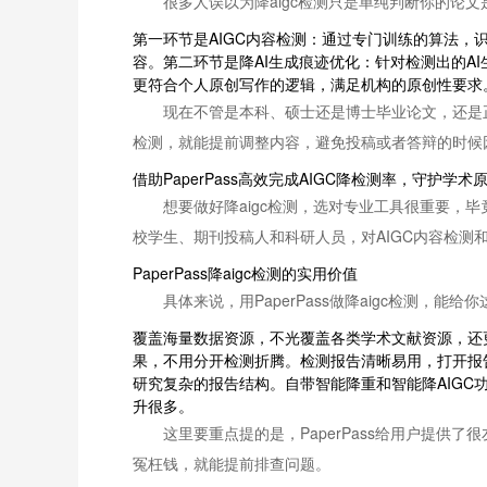
很多人误以为降aigc检测只是单纯判断你的论
第一环节是AIGC内容检测：通过专门训练的算法，
容。第二环节是降AI生成痕迹优化：针对检测出的A
更符合个人原创写作的逻辑，满足机构的原创性要求
现在不管是本科、硕士还是博士毕业论文，还是正
检测，就能提前调整内容，避免投稿或者答辩的时候
借助PaperPass高效完成AIGC降检测率，守护学术
想要做好降aigc检测，选对专业工具很重要，毕
校学生、期刊投稿人和科研人员，对AIGC内容检测
PaperPass降aigc检测的实用价值
具体来说，用PaperPass做降aigc检测，能给
覆盖海量数据资源，不光覆盖各类学术文献资源，还更
果，不用分开检测折腾。检测报告清晰易用，打开报
研究复杂的报告结构。自带智能降重和智能降AIG
升很多。
这里要重点提的是，PaperPass给用户提
冤枉钱，就能提前排查问题。