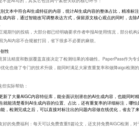
文是不是AI写的，其实它包含两个紧密关联的核心环节：
识别文本中符合AI生成特征的内容，统计AI生成内容的整体占比，精准
I生成内容，通过智能改写调整表达方式，保留原文核心观点的同时，去除
。
规期刊的投稿，大部分都已经明确要求作者申报AI使用情况，部分机构还会
因为AI内容不合规被打回，省下很多不必要的麻烦。
原创性
竟算法精度和数据覆盖直接决定了检测结果的准确性。PaperPass作
和优化也做了专门的技术升级，能同时满足大家查重复率和做降aigc检测
你这些实际帮助：
新了大量AIGC内容特征库，能全面识别潜在的AI生成内容，也能同时
告就能清楚看到AI生成内容的位置、占比，还有重复率的详细标注，哪怕
C功能，检测完成之后，可以直接对标注出的问题内容做在线优化，省去了
供了很友好的免费福利：每天可以免费查重5篇论文，还支持免费AIGC检测