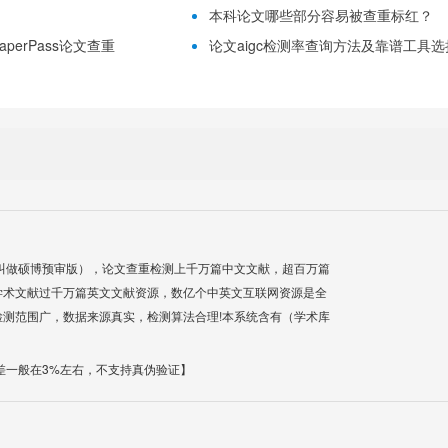
本科论文哪些部分容易被查重标红？
erPass论文查重
论文aigc检测率查询方法及靠谱工具选择指
叫做硕博预审版），论文查重检测上千万篇中文文献，超百万篇
学术文献过千万篇英文文献资源，数亿个中英文互联网资源是全
测范围广，数据来源真实，检测算法合理!本系统含有（学术库
差一般在3%左右，不支持真伪验证】