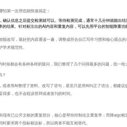
哪怕第一次用也能快速搞定：
，确认信息之后提交检测就可以。等待检测完成，通常十几分钟就能出结果
复率的结果。针对标注出的AI内容和重复内容，可以先用平台的智能降重
智能改写，最好把内容通读一遍，调整成符合自己写作习惯和核心观点的
护学术规范性。
门的时候都会有各种各样的疑问，我们整理了几个问得最多的问题，统一给
吗？
，或者用AI整理了资料、改写了语句，甚至只是用AI纠正了语法，都建议提
妥得多，也不会耽误答辩或者发刊的时间。
现有已公开文献的重复部分，核心是帮你控制论文重复率；而降aigc检测
位同时要求两个指标都达标，所以两者不能互相替代。