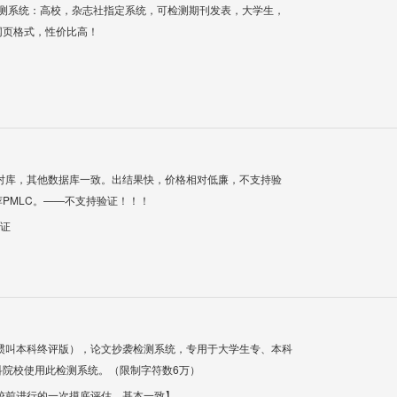
检测系统：高校，杂志社指定系统，可检测期刊发表，大学生，
网页格式，性价比高！
对库，其他数据库一致。出结果快，价格相对低廉，不支持验
PMLC。——不支持验证！！！
验证
惯叫本科终评版），论文抄袭检测系统，专用于大学生专、本科
科院校使用此检测系统。（限制字符数6万）
校前进行的一次摸底评估，基本一致】