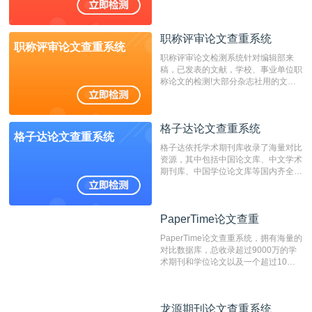
国内可信赖的中文原创性检查和预防剽
窃的在线网站。 系统采用自主研发的
动态指纹越级扫描检测技术，该项技术
职称评审论文查重系统
检测速度快、精度高，市场反映良好。
职称评审论文查重系统
职称评审论文检测系统针对编辑部来
稿，已发表的文献，学校、事业单位职
称论文的检测!大部分杂志社用的文献
抄袭检测系统。可检测抄袭与剽窃、伪
造、篡改、不当署名、一稿多投等学术
不端文献，学术不端论文查重可供期刊
格子达论文查重系统
编辑部检测来稿和已发表的文献,检测
格子达论文查重系统
结果和杂志社一致,已发表过的文章检
格子达依托学术期刊库收录了海量对比
测时注意填写第一作者,才能排除已发
资源，其中包括中国论文库、中文学术
表文献复制比。（限制字符数1万）
期刊库、中国学位论文库等国内齐全的
论文库以及数亿级网络资源，同时本地
资源库以每月100万篇的速度增加，是
目前中文文献资源涵盖全面的论文检测
PaperTime论文查重
PaperTime论文查重
系统，可检测中文、英文两种语言的论
文文本。
PaperTime论文查重系统，拥有海量的
对比数据库，总收录超过9000万的学
术期刊和学位论文以及一个超过10亿
数量的互联网网页数据库组成，保证了
比对源的专业性和广泛性。采用多级指
纹对比技术结合深度语义发掘识别比
龙源期刊论文查重系统
龙源期刊论文查重系统
对，利用指纹索引快速而精准地在云检