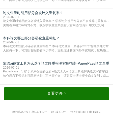
出去的文章直接因为AIGC占比过高被打回，还有人毕设差点因为这个过不了，
真的太亏。提前做AIGC检测，已经成了很多过来人交稿前必做的一步。为什么
论文查重时引用部分会被计入重复率？
AIGC检测成了论文答辩投稿前的必备项？可能还有不少人觉得，我就用AI搭了个
框架，内容都是自己写的，至于做AIG
2026-07-01
论文查重时引用部分会被计入重复率？ 学术论文引用部分会不会被算进重复率，
关键看你格式标得对不对，以及学校查重系统有没有勾选“去除引用文献复制
比”。如果格式完全规范，如正文引用句尾紧跟半角上标[1]，文末“参考文献”四字
独占一行，每条文献用[1][2]方括号编号、与正文一一对应，著录项符合GB/T
本科论文哪些部分容易被查重标红？
7714（作者、题名、刊名、年、卷期、页码齐全，标点用半角）；查重系统识别
成功后通常把这段标为引用，
2026-07-01
本科论文哪些部分容易被查重标红？ 本科论文查重，最容易“中招“标红的地方帮
大家捋一下，可对照着改能省不少事哈。文献综述和国内外研究现状，这块绝对
的重灾区。你介绍前人研究了啥、某个理论是谁提的，课本和往届论文里都有近
乎一模一样的话，你要是直接复制百度百科、教材或别人写好的综述段落，系统
靠谱ai论文工具怎么选？论文降重检测实用指南-PaperPass论文查重
一抓一个准，整段飘红。研究背景、意义和方法描述也是不可避免，比如“本文采
用问卷调查法““运用SPSS软件进行数据分
2026-07-01
PaperPass：守护学术原创性的优质ai论文工具ai论文工具能解决论文写作哪些
核心痛点不管是本科应届毕业生写毕业论文，还是硕士博士攒小论文发刊，或是
科研人员整理课题成果，都绕不开重复率核查、内容优化这两大难关。以前全靠
自己逐句读逐句改，熬好几个大夜不说，还经常改不到点上，交上去才发现重复
率超标，再返工太折腾。现在有了成熟的ai论文工具，这些痛点基本都能高效解
决。靠谱的ai论文工具，不止能帮你梳
查看更多 >
查重介绍
|
关于我们
|
联系我们
|
网站地图
|
电脑版