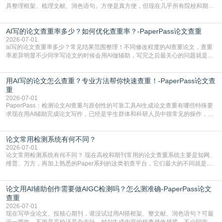
具整理框架、梳理文献、润色语句。方便是真方便，但现在几乎所有院校和期刊
都要求排查论文中的AIGC生成内容，不符合规范的直接打回修改。自己瞎改三
五遍还是过不了预检测的大有人在，这时候，找到靠谱的降AIGC检测率的网
AI写的论文查重率多少？如何优化查重率？-PaperPass论文查重
站，就能少走好多弯路。PaperPass：守护学术原创性的智能伙伴AIGC生成内
容的学术合规痛点去年帮一个本科师弟改
2026-07-01
ai写的论文查重率多少？常见结果范围整理！不同修改程度的AI查重论文，查重
率差异明显不少同学写论文的时候会用AI做辅助，写完之后最关心的问题就是ai
写的论文查重率多少。很多人误以为AI生成的内容都是全新的，不会出现重复，
实际情况和大家想的不太一样。AI训练依赖海量公开学术文献、网络内容，生成
用AI写的论文怎么查重？专业方法帮你快速查重！-PaperPass论文查
内容本质是按照语义概率拼接已有内容，很容易和已发布的作品撞重复，甚至会
直接引用整段已有内容，所以查重率偏高是
重
2026-07-01
PaperPass：检测论文AI查重与原创性的可靠工具AI生成论文查重有哪些特殊要
求现在用AI辅助完成论文写作，已经是学生群体和科研人员中很常见的操作，不
管是搭建论文框架、梳理研究逻辑还是润色语言，不少人都会借助AI提高效率。
但很多人忽略了，AI生成的内容天生带有重复风险——训练AI的数据集本身就包
论文常用检测系统有何不同？
含大量已公开的学术内容、网络原创内容，AI输出内容时很容易无意识拼接出重
复片
2026-07-01
论文常用检测系统有何不同？ 现在高校和期刊常用的论文查重系统主要是知网、
维普、万方，再加上熟悉的Paper系列的这类初查平台，它们最大的不同就是数
据库大小、算法严格度和适用场景，弄明白区别你就不会乱花冤枉钱也不会被初
查数值误导。知网（CNKI）是学校定稿检测的绝对主流。本科用PMLC，含大学
论文用AI辅助创作需要做AIGC检测吗？怎么测准确-PaperPass论文
生联合比对库，能比历届学长论文，硕博用VIP/TMLC，含学术论文联合比对
库，期刊投稿用AMLMC/SML
查重
2026-07-01
现在写毕业论文、投核心期刊，谁没试过用AI搭框架、整文献、润色语句？可最
近一两年，不管是高校还是杂志社，对AI生成内容的核查越收越紧，不少同学投