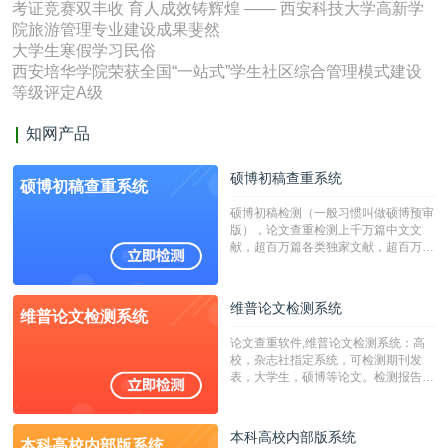
考证竞赛双丰收 育人成效铸辉煌 —— 西安科技大学高新学
院旅游管理专业建设成果斐然
大学生寒假学习民俗
西安培华学院荣获全国“一站式”学生社区综合管理模式建设
等级评定A级
知网产品
硕博初稿查重系统
硕博初稿查重系统
硕博初稿检测（一般习惯叫做硕博预审
版），论文查重检测上千万篇中文文
献，超百万篇各类独家文献，超百万港
澳台地区学术文献过千万篇英文文献资
源，数亿个中英文互联网资源是全国高
校用来检测硕博论文的系统，检测范围
维普论文检测系统
维普论文检测系统
广，数据来源真实，检测算法合理!本
系统含有（学术库与源码库）。（限制
论文查重软件,维普论文检测系统：高
字符数30万）
校，杂志社指定系统，可检测期刊发
表，大学生，硕博等论文。检测报告支
持PDF、网页格式，性价比高！
本科高校内部版系统
本科高校内部版系统