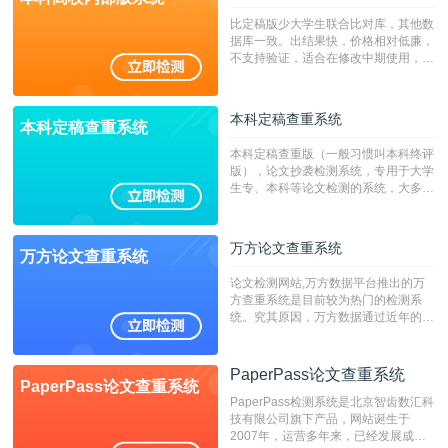
比定稿版少大学生联合比对库，其他数
据库一致。出结果快，价格相对低廉，
不支持验证，适合在修改中期使用，定
稿推荐PMLC。——不支持验证！！！
本科定稿查重系统
本科定稿查重系统
本科定稿查重版（一般习惯叫本科终评
版），论文抄袭检测系统，专用于大学
生专、本科等论文检测的系统，大多数
专、本科院校使用此检测系统。（限制
字符数6万）
万方论文查重系统
万方论文查重系统
论文检测网站,万方数据平台推出的万
方查重系统是目前较为热门的检测系
统。究其原因，万方数据通过近年的发
展，在高校中也确立了自己的相应地
位，特别是部分高校直接将其视为毕业
检测系统，其真实性和权威性无可厚
PaperPass论文查重系统
PaperPass论文查重系统
非。其次，相对于知网而言，万方检测
PaperPass检测系统是北京智齿数汇科
费用少，上手容易，是学生初次论文查
技有限公司旗下产品，网站诞生于
重的推荐系统。
2007年，运营多年来，已经发展成为