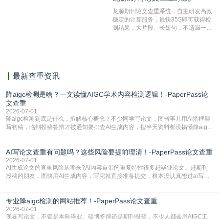
测服务部署的论文数据资源库中找到所
龙源期刊论文查重系统，自主研发高效
有相似的片段，该项技术检测速度快、
稳定的计算服务，最快35S即可获得检
准确率高，市场反映良好。
测结果，大片段、长短句，不遗漏一处
相似，区分论文中的正确引用参考文
献。
最新查重资讯
降aigc检测是啥？一文读懂AIGC学术内容检测逻辑！-PaperPass论
文查重
2026-07-01
降aigc检测到底是什么，拆解核心概念？不少同学写论文，图省事儿用AI搭框架
写初稿，临到投稿答辩才被通知要排查AI生成内容，搜半天资料都没搞懂降aigc
检测是啥，还容易把它和普通论文查重混为一谈，最后踩了坑，耽误了进度。哪
怕是已经入行的科研人员，不少人也搞不清降aigc检测是啥，对相关要求摸不
AI写论文查重有问题吗？这些风险要提前理清！-PaperPass论文查重
准。其实，降aigc检测是伴随AIGC工具在学术领域普及诞生的新需求，核心是为
了满足现在高校、期刊对AI生
2026-07-01
AI生成论文的查重风险从哪来?AI内容自带的重复特性很多赶毕业论文、赶期刊
投稿的朋友，图快用AI生成内容，写完就直接准备提交，根本没认真想过ai写论
文查重有问题吗这个问题，直到出了问题才追悔莫及。其实AI生成内容本身，就
自带不可忽视的查重风险。AI训练依赖海量公开的文本数据，生成内容本质是基
专业降aigc检测的网站推荐！-PaperPass论文查重
于训练数据的概率拼接，不是从零开始的原创创作。生成过程中，很容易复用已
有的高频公共表述，甚至直接拼接已经公开
2026-07-01
现在写论文，不管是本科毕业、硕博答辩还是期刊投稿，不少人都会用AIGC工