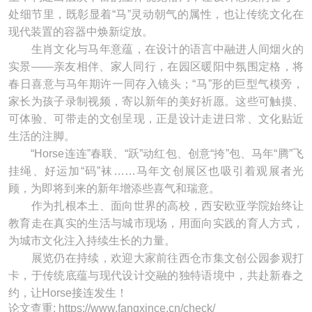
处细节里，既彰显着“马”灵动朝气的属性，也让传统文化在
现代装置的容器中焕新绽放。
生肖文化与马年意蕴，在设计的语言中融进人间烟火的
实景——亲友相伴、家人同行，在园区暖阳中氛围定格，将
春日喜意与马年期许一同存入镜头；“马”形的巨型气模旁，
家长为孩子录制视频，寄以新年的美好祈愿。这些可触摸、
可体验、可带走的文创呈现，正是设计走进日常、文化贴近
生活的注脚。
“Horse连连”春联、“跃”动红包、创意“挎”包、马年“腾”飞
挂绳、好运加“码”袜……马年文创展区也吸引着观展者光
顾，为即将到来的新年增添些喜气和瑞意。
作为扎根本土、面向世界的高校，西安欧亚学院始终让
教育走在真实的生活与城市现场，用面向实践的育人方式，
为城市文化注入持续生长的力量。
展览仍在持续，欢迎大家前往西仓市集文创公园参观打
卡，于传统底蕴与现代设计交融的独特语境中，共赴新春之
约，让Horse接连发生！
论文查重: https://www.fangxince.cn/check/