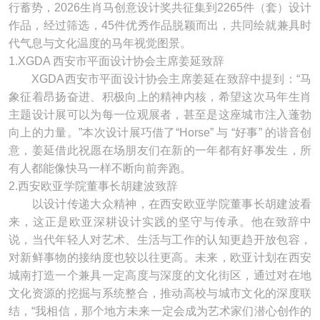
行蓄势，2026生肖马创意设计奖共征集到2265件（套）设计
作品，经过筛选，45件优秀作品脱颖而出，共同绘就兼具时
代气息与文化温度的马年视觉图景。
1.XGDA 西安市平面设计协会主席姜延致辞
XGDA西安市平面设计协会主席姜延在致辞中提到：“马
象征着昂扬奋进、积极向上的精神内核，希望这次马年生肖
主题设计展可以为每一位观展者，甚至是这座城市注入蓬勃
向上的力量。”本次设计展巧借了“Horse” 与 “好事” 的谐音创
意，姜延借此祝愿在场朋友们在新的一年都有好事发生，所
有人都能像快马一样不断向前奔跑。
2.西安欧亚学院董事长胡建波致辞
以设计传递大众精神，在西安欧亚学院董事长胡建波看
来，这正是欧亚深耕设计实践的坚守与传承。他在致辞中
说，当代年轻人对艺术、生活与工作的认知更趋开放包容，
对新鲜事物的接纳度也较以往更高。未来，欧亚计划在西安
城南打造一个兼具一定高度与深度的文化街区，通过对在地
文化资源的挖掘与系统整合，推动高校与城市文化的深度联
结，“我相信，那个地方未来一定会成为艺术家们潜心创作的