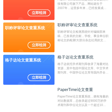
技有限公司旗下产品，网站诞生于
重的推荐系统。
2007年，运营多年来，已经发展成为
国内可信赖的中文原创性检查和预防剽
窃的在线网站。 系统采用自主研发的
动态指纹越级扫描检测技术，该项技术
职称评审论文查重系统
检测速度快、精度高，市场反映良好。
职称评审论文查重系统
职称评审论文检测系统针对编辑部来
稿，已发表的文献，学校、事业单位职
称论文的检测!大部分杂志社用的文献
抄袭检测系统。可检测抄袭与剽窃、伪
造、篡改、不当署名、一稿多投等学术
不端文献，学术不端论文查重可供期刊
格子达论文查重系统
编辑部检测来稿和已发表的文献,检测
格子达论文查重系统
结果和杂志社一致,已发表过的文章检
格子达依托学术期刊库收录了海量对比
测时注意填写第一作者,才能排除已发
资源，其中包括中国论文库、中文学术
表文献复制比。（限制字符数1万）
期刊库、中国学位论文库等国内齐全的
论文库以及数亿级网络资源，同时本地
资源库以每月100万篇的速度增加，是
目前中文文献资源涵盖全面的论文检测
PaperTime论文查重
PaperTime论文查重
系统，可检测中文、英文两种语言的论
文文本。
PaperTime论文查重系统，拥有海量的
对比数据库，总收录超过9000万的学
术期刊和学位论文以及一个超过10亿
数量的互联网网页数据库组成，保证了