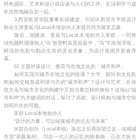
特色园区，艺术和设计就应该与人们的工作、生活和学习成
长自然地融合在一起。”
3.西安欧亚学院董事长胡建波、XGDA 西安市平面设计
协会主席姜延与Local本地创办人宋群共同为展览启幕
随后，胡建波、姜延与Local 本地创办人宋群，一同将
绿色颜料缓缓倒入“马”形塑料装置容器中，“马”字渐渐浮现，
鲜活的色彩勾勒出生肖的灵动意象，为设计展揭开新春序
幕。
02.主题对谈设计、教育与在地文化的「城市和声」
如何实现与城市在地文化的链接？大学、园区和文化机
构如何交相形成和谐与共的“城市和声”？设计与艺术，在传
统文化与城市文化的构建中又担当着怎样的身份？这场以“城
市和声”为关键词的对话，探讨了高校、设计机构与城市空间
协同共生的可能。
宋群 Local本地创办人
“设计的力量，可以链接城市的过去与未来”
宋群自创办《Local本地》杂志之后再回望过去，深感城
市里“承载着60、70后一代人的记忆的附着物，正在大拆大