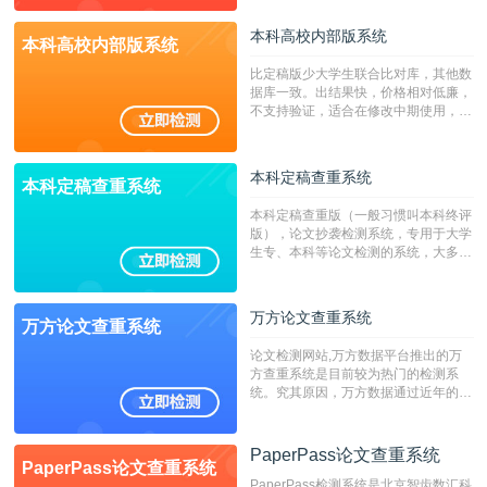
本科高校内部版系统
本科高校内部版系统
比定稿版少大学生联合比对库，其他数
据库一致。出结果快，价格相对低廉，
不支持验证，适合在修改中期使用，定
稿推荐PMLC。——不支持验证！！！
本科定稿查重系统
本科定稿查重系统
本科定稿查重版（一般习惯叫本科终评
版），论文抄袭检测系统，专用于大学
生专、本科等论文检测的系统，大多数
专、本科院校使用此检测系统。（限制
字符数6万）
万方论文查重系统
万方论文查重系统
论文检测网站,万方数据平台推出的万
方查重系统是目前较为热门的检测系
统。究其原因，万方数据通过近年的发
展，在高校中也确立了自己的相应地
位，特别是部分高校直接将其视为毕业
检测系统，其真实性和权威性无可厚
PaperPass论文查重系统
PaperPass论文查重系统
非。其次，相对于知网而言，万方检测
PaperPass检测系统是北京智齿数汇科
费用少，上手容易，是学生初次论文查