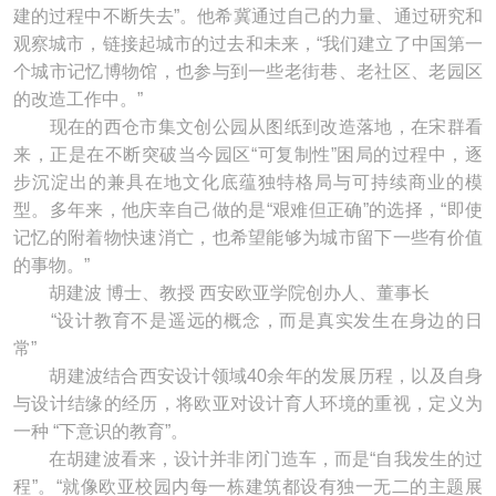
建的过程中不断失去”。他希冀通过自己的力量、通过研究和
观察城市，链接起城市的过去和未来，“我们建立了中国第一
个城市记忆博物馆，也参与到一些老街巷、老社区、老园区
的改造工作中。”
现在的西仓市集文创公园从图纸到改造落地，在宋群看
来，正是在不断突破当今园区“可复制性”困局的过程中，逐
步沉淀出的兼具在地文化底蕴独特格局与可持续商业的模
型。多年来，他庆幸自己做的是“艰难但正确”的选择，“即使
记忆的附着物快速消亡，也希望能够为城市留下一些有价值
的事物。”
胡建波 博士、教授 西安欧亚学院创办人、董事长
“设计教育不是遥远的概念，而是真实发生在身边的日
常”
胡建波结合西安设计领域40余年的发展历程，以及自身
与设计结缘的经历，将欧亚对设计育人环境的重视，定义为
一种 “下意识的教育”。
在胡建波看来，设计并非闭门造车，而是“自我发生的过
程”。“就像欧亚校园内每一栋建筑都设有独一无二的主题展