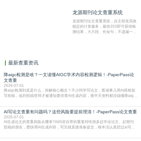
比对源的专业性和广泛性。采用多级指
纹对比技术结合深度语义发掘识别比
龙源期刊论文查重系统
龙源期刊论文查重系统
对，利用指纹索引快速而精准地在云检
测服务部署的论文数据资源库中找到所
龙源期刊论文查重系统，自主研发高效
有相似的片段，该项技术检测速度快、
稳定的计算服务，最快35S即可获得检
准确率高，市场反映良好。
测结果，大片段、长短句，不遗漏一处
相似，区分论文中的正确引用参考文
献。
最新查重资讯
降aigc检测是啥？一文读懂AIGC学术内容检测逻辑！-PaperPass论
文查重
2026-07-01
降aigc检测到底是什么，拆解核心概念？不少同学写论文，图省事儿用AI搭框架
写初稿，临到投稿答辩才被通知要排查AI生成内容，搜半天资料都没搞懂降aigc
检测是啥，还容易把它和普通论文查重混为一谈，最后踩了坑，耽误了进度。哪
怕是已经入行的科研人员，不少人也搞不清降aigc检测是啥，对相关要求摸不
AI写论文查重有问题吗？这些风险要提前理清！-PaperPass论文查重
准。其实，降aigc检测是伴随AIGC工具在学术领域普及诞生的新需求，核心是为
了满足现在高校、期刊对AI生
2026-07-01
AI生成论文的查重风险从哪来?AI内容自带的重复特性很多赶毕业论文、赶期刊
投稿的朋友，图快用AI生成内容，写完就直接准备提交，根本没认真想过ai写论
文查重有问题吗这个问题，直到出了问题才追悔莫及。其实AI生成内容本身，就
自带不可忽视的查重风险。AI训练依赖海量公开的文本数据，生成内容本质是基