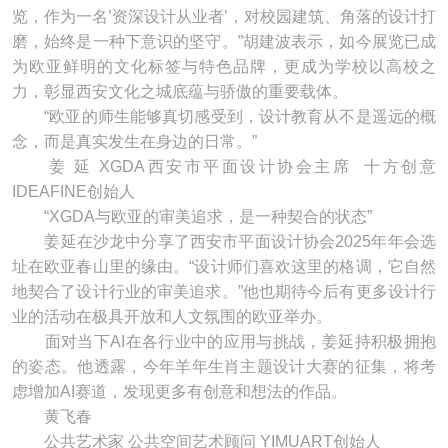
览，作为一名’资深设计从业者’，对校园建筑、角落的设计打
磨，始终是一种下意识的坚守。”胡建波表示，如今展览已成
为欧亚鲜明的文化标签与特色品牌，更成为学校以高校之
力，彰显西安文化之城底蕴与骄傲的重要载体。
“欧亚的师生能够真切感受到，设计教育从不是遥远的概
念，而是真实发生在身边的日常。”
姜 延 XGDA西安市平面设计协会主席 十方创意
IDEAFINE创始人
“XGDA与欧亚的审美追求，是一种契合的状态”
姜延在沙龙中分享了西安市平面设计协会2025年年会选
址在欧亚春山里的缘由。“设计师们喜欢这里的格调，它自然
地契合了设计行业的审美追求。”他也期待今后有更多设计行
业的活动在极具开放和人文氛围的欧亚举办。
面对当下AI在各行业中的应用与挑战，姜延持积极拥抱
的姿态。他透露，今年羊年生肖主题设计大赛的征集，将考
虑增加AI赛道，发现更多有创意和想法的作品。
黄飞春
公共艺术家 公共空间艺术顾问 YIMUART创始人