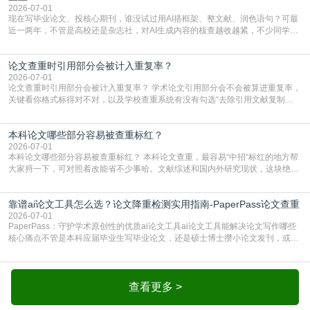
2026-07-01
现在写毕业论文、投核心期刊，谁没试过用AI搭框架、整文献、润色语句？可最
近一两年，不管是高校还是杂志社，对AI生成内容的核查越收越紧，不少同学投
出去的文章直接因为AIGC占比过高被打回，还有人毕设差点因为这个过不了，
真的太亏。提前做AIGC检测，已经成了很多过来人交稿前必做的一步。为什么
论文查重时引用部分会被计入重复率？
AIGC检测成了论文答辩投稿前的必备项？可能还有不少人觉得，我就用AI搭了个
框架，内容都是自己写的，至于做AIG
2026-07-01
论文查重时引用部分会被计入重复率？ 学术论文引用部分会不会被算进重复率，
关键看你格式标得对不对，以及学校查重系统有没有勾选“去除引用文献复制
比”。如果格式完全规范，如正文引用句尾紧跟半角上标[1]，文末“参考文献”四字
独占一行，每条文献用[1][2]方括号编号、与正文一一对应，著录项符合GB/T
本科论文哪些部分容易被查重标红？
7714（作者、题名、刊名、年、卷期、页码齐全，标点用半角）；查重系统识别
成功后通常把这段标为引用，
2026-07-01
本科论文哪些部分容易被查重标红？ 本科论文查重，最容易“中招“标红的地方帮
大家捋一下，可对照着改能省不少事哈。文献综述和国内外研究现状，这块绝对
的重灾区。你介绍前人研究了啥、某个理论是谁提的，课本和往届论文里都有近
乎一模一样的话，你要是直接复制百度百科、教材或别人写好的综述段落，系统
靠谱ai论文工具怎么选？论文降重检测实用指南-PaperPass论文查重
一抓一个准，整段飘红。研究背景、意义和方法描述也是不可避免，比如“本文采
用问卷调查法““运用SPSS软件进行数据分
2026-07-01
PaperPass：守护学术原创性的优质ai论文工具ai论文工具能解决论文写作哪些
核心痛点不管是本科应届毕业生写毕业论文，还是硕士博士攒小论文发刊，或是
科研人员整理课题成果，都绕不开重复率核查、内容优化这两大难关。以前全靠
自己逐句读逐句改，熬好几个大夜不说，还经常改不到点上，交上去才发现重复
率超标，再返工太折腾。现在有了成熟的ai论文工具，这些痛点基本都能高效解
决。靠谱的ai论文工具，不止能帮你梳
查看更多 >