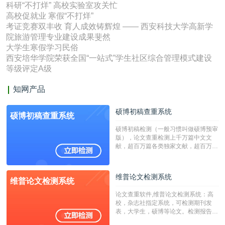
科研“不打烊” 高校实验室攻关忙
高校促就业 寒假“不打烊”
考证竞赛双丰收 育人成效铸辉煌 —— 西安科技大学高新学
院旅游管理专业建设成果斐然
大学生寒假学习民俗
西安培华学院荣获全国“一站式”学生社区综合管理模式建设
等级评定A级
知网产品
硕博初稿查重系统
硕博初稿查重系统
硕博初稿检测（一般习惯叫做硕博预审
版），论文查重检测上千万篇中文文
献，超百万篇各类独家文献，超百万港
澳台地区学术文献过千万篇英文文献资
源，数亿个中英文互联网资源是全国高
校用来检测硕博论文的系统，检测范围
维普论文检测系统
维普论文检测系统
广，数据来源真实，检测算法合理!本
系统含有（学术库与源码库）。（限制
论文查重软件,维普论文检测系统：高
字符数30万）
校，杂志社指定系统，可检测期刊发
表，大学生，硕博等论文。检测报告支
持PDF、网页格式，性价比高！