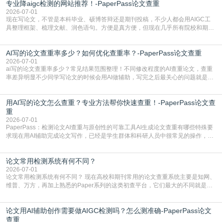
专业降aigc检测的网站推荐！-PaperPass论文查重
于训练数据的概率拼接，不是从零开始的原创创作。生成过程中，很容易复用已
有的高频公共表述，甚至直接拼接已经公开
2026-07-01
现在写论文，不管是本科毕业、硕博答辩还是期刊投稿，不少人都会用AIGC工
具整理框架、梳理文献、润色语句。方便是真方便，但现在几乎所有院校和期刊
都要求排查论文中的AIGC生成内容，不符合规范的直接打回修改。自己瞎改三
五遍还是过不了预检测的大有人在，这时候，找到靠谱的降AIGC检测率的网
AI写的论文查重率多少？如何优化查重率？-PaperPass论文查重
站，就能少走好多弯路。PaperPass：守护学术原创性的智能伙伴AIGC生成内
容的学术合规痛点去年帮一个本科师弟改
2026-07-01
ai写的论文查重率多少？常见结果范围整理！不同修改程度的AI查重论文，查重
率差异明显不少同学写论文的时候会用AI做辅助，写完之后最关心的问题就是ai
写的论文查重率多少。很多人误以为AI生成的内容都是全新的，不会出现重复，
实际情况和大家想的不太一样。AI训练依赖海量公开学术文献、网络内容，生成
用AI写的论文怎么查重？专业方法帮你快速查重！-PaperPass论文查
内容本质是按照语义概率拼接已有内容，很容易和已发布的作品撞重复，甚至会
直接引用整段已有内容，所以查重率偏高是
重
2026-07-01
PaperPass：检测论文AI查重与原创性的可靠工具AI生成论文查重有哪些特殊要
求现在用AI辅助完成论文写作，已经是学生群体和科研人员中很常见的操作，不
管是搭建论文框架、梳理研究逻辑还是润色语言，不少人都会借助AI提高效率。
但很多人忽略了，AI生成的内容天生带有重复风险——训练AI的数据集本身就包
论文常用检测系统有何不同？
含大量已公开的学术内容、网络原创内容，AI输出内容时很容易无意识拼接出重
复片
2026-07-01
论文常用检测系统有何不同？ 现在高校和期刊常用的论文查重系统主要是知网、
维普、万方，再加上熟悉的Paper系列的这类初查平台，它们最大的不同就是数
据库大小、算法严格度和适用场景，弄明白区别你就不会乱花冤枉钱也不会被初
查数值误导。知网（CNKI）是学校定稿检测的绝对主流。本科用PMLC，含大学
论文用AI辅助创作需要做AIGC检测吗？怎么测准确-PaperPass论文
生联合比对库，能比历届学长论文，硕博用VIP/TMLC，含学术论文联合比对
库，期刊投稿用AMLMC/SML
查重