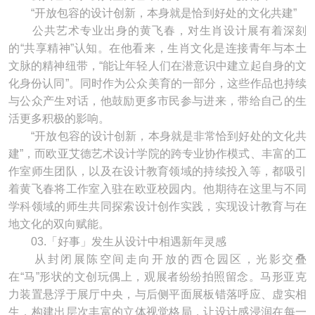
“开放包容的设计创新，本身就是恰到好处的文化共建”
公共艺术专业出身的黄飞春，对生肖设计展有着深刻
的“共享精神”认知。在他看来，生肖文化是连接青年与本土
文脉的精神纽带，“能让年轻人们在潜意识中建立起自身的文
化身份认同”。同时作为公众美育的一部分，这些作品也持续
与公众产生对话，他鼓励更多市民参与进来，带给自己的生
活更多积极的影响。
“开放包容的设计创新，本身就是非常恰到好处的文化共
建”，而欧亚艾德艺术设计学院的跨专业协作模式、丰富的工
作室师生团队，以及在设计教育领域的持续投入等，都吸引
着黄飞春将工作室入驻在欧亚校园内。他期待在这里与不同
学科领域的师生共同探索设计创作实践，实现设计教育与在
地文化的双向赋能。
03.「好事」发生从设计中相遇新年灵感
从封闭展陈空间走向开放的西仓园区，光影交叠
在“马”形状的文创玩偶上，观展者纷纷拍照留念。马形亚克
力装置悬浮于展厅中央，与后侧平面展板错落呼应、虚实相
生，构建出层次丰富的立体视觉格局，让设计感浸润在每一