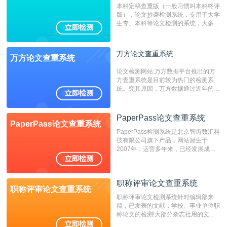
本科定稿查重版（一般习惯叫本科终评
版），论文抄袭检测系统，专用于大学
生专、本科等论文检测的系统，大多数
专、本科院校使用此检测系统。（限制
字符数6万）
万方论文查重系统
万方论文查重系统
论文检测网站,万方数据平台推出的万
方查重系统是目前较为热门的检测系
统。究其原因，万方数据通过近年的发
展，在高校中也确立了自己的相应地
位，特别是部分高校直接将其视为毕业
检测系统，其真实性和权威性无可厚
PaperPass论文查重系统
PaperPass论文查重系统
非。其次，相对于知网而言，万方检测
PaperPass检测系统是北京智齿数汇科
费用少，上手容易，是学生初次论文查
技有限公司旗下产品，网站诞生于
重的推荐系统。
2007年，运营多年来，已经发展成为
国内可信赖的中文原创性检查和预防剽
窃的在线网站。 系统采用自主研发的
动态指纹越级扫描检测技术，该项技术
职称评审论文查重系统
检测速度快、精度高，市场反映良好。
职称评审论文查重系统
职称评审论文检测系统针对编辑部来
稿，已发表的文献，学校、事业单位职
称论文的检测!大部分杂志社用的文献
抄袭检测系统。可检测抄袭与剽窃、伪