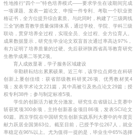
性地推行“四个一”特色培养模式——要求学生在读期间完成
一项课题、发表一篇论文、申报一件专利、考取一个职业资
格证书，全方位提升综合素质。与此同时，构建了“三级两线
三全”的教育教学质量保障体系，通过学校、学院、学科三级
联动，贯穿培养全过程，实现全员、全过程、全方位育人。
成果数据显示，研究生毕业论文双盲首次通过率高达97%，
有力证明了培养质量的过硬。先后获评陕西省高等教育研究
生教学成果二等奖2项。
育人成效显著，学子服务区域建设
辛勤耕耘结出累累硕果。近三年，该学位点师生在科研
创新上屡创佳绩：获省部级教科研奖26项、优秀教材奖4
项；发表学术论文221篇，其中高被引及热点论文29篇；授
权专利38件；参与制定标准5项。
学生的创新活力被充分激发。研究生在省级以上竞赛中
斩获奖项300余项，主持创新基金项目86项，发表SCI论文
60篇。西京学院在中国研究生创新实践系列大赛中的年度贡
献力跃居全国第63位。截至目前，已授予学位267人，就业
率稳定在96%以上。尤为值得一提的是，毕业生中65%选择