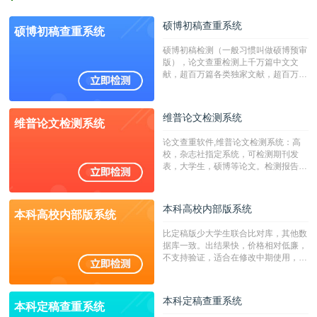
硕博初稿查重系统
硕博初稿查重系统
硕博初稿检测（一般习惯叫做硕博预审
版），论文查重检测上千万篇中文文
献，超百万篇各类独家文献，超百万港
澳台地区学术文献过千万篇英文文献资
源，数亿个中英文互联网资源是全国高
校用来检测硕博论文的系统，检测范围
维普论文检测系统
维普论文检测系统
广，数据来源真实，检测算法合理!本
系统含有（学术库与源码库）。（限制
论文查重软件,维普论文检测系统：高
字符数30万）
校，杂志社指定系统，可检测期刊发
表，大学生，硕博等论文。检测报告支
持PDF、网页格式，性价比高！
本科高校内部版系统
本科高校内部版系统
比定稿版少大学生联合比对库，其他数
据库一致。出结果快，价格相对低廉，
不支持验证，适合在修改中期使用，定
稿推荐PMLC。——不支持验证！！！
本科定稿查重系统
本科定稿查重系统