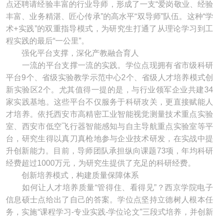
点还聘请经验丰富的行业导师，形成了一支“爱岗敬业、经验
丰富、业务精湛、匠心传承”的高水平“双导师”队伍。这种“学
术+实践”的双重指导模式，为研究生打通了从理论学习到工
程实践的最后“一公里”。
强化平台支撑，深化产教融合育人
一流的平台支撑一流的实践。学位点现拥有省市级科研
平台9个、省级实验教学示范中心2个、省级人才培养模式创
新实验区2个。尤其值得一提的是，与行业领军企业共建34
家实践基地。这些平台不仅服务于科研攻关，更直接赋能人
才培养。依托西安市高精密工业智能视觉测量技术重点实验
室、西安市低空飞行器智能感知与自主导航重点实验室等平
台，研究生得以真刀真枪地参与企业技术研发，在实战中提
升创新能力。目前，导师团队承担纵向课题73项，年均科研
经费超过1000万元，为研究生提供了充足的科研经费。
创新培养模式，构建质量保障体系
如何让人才培养质量“管得住、看得见”？西京学院电子
信息硕士点给出了自己的答案。学位点坚持立德树人根本任
务，实施“课程学习-专业实践-学位论文”三段式培养，并创新