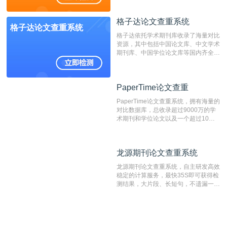
造、篡改、不当署名、一稿多投等学术
不端文献，学术不端论文查重可供期刊
格子达论文查重系统
编辑部检测来稿和已发表的文献,检测
格子达论文查重系统
结果和杂志社一致,已发表过的文章检
格子达依托学术期刊库收录了海量对比
测时注意填写第一作者,才能排除已发
资源，其中包括中国论文库、中文学术
表文献复制比。（限制字符数1万）
期刊库、中国学位论文库等国内齐全的
论文库以及数亿级网络资源，同时本地
资源库以每月100万篇的速度增加，是
目前中文文献资源涵盖全面的论文检测
PaperTime论文查重
PaperTime论文查重
系统，可检测中文、英文两种语言的论
文文本。
PaperTime论文查重系统，拥有海量的
对比数据库，总收录超过9000万的学
术期刊和学位论文以及一个超过10亿
数量的互联网网页数据库组成，保证了
比对源的专业性和广泛性。采用多级指
纹对比技术结合深度语义发掘识别比
龙源期刊论文查重系统
龙源期刊论文查重系统
对，利用指纹索引快速而精准地在云检
测服务部署的论文数据资源库中找到所
龙源期刊论文查重系统，自主研发高效
有相似的片段，该项技术检测速度快、
稳定的计算服务，最快35S即可获得检
准确率高，市场反映良好。
测结果，大片段、长短句，不遗漏一处
相似，区分论文中的正确引用参考文
献。