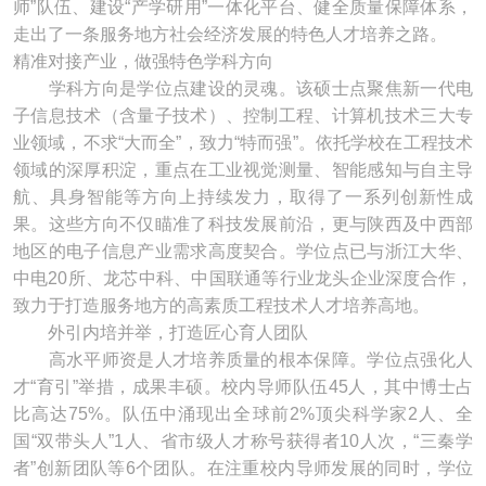
师”队伍、建设“产学研用”一体化平台、健全质量保障体系，
走出了一条服务地方社会经济发展的特色人才培养之路。
精准对接产业，做强特色学科方向
学科方向是学位点建设的灵魂。该硕士点聚焦新一代电
子信息技术（含量子技术）、控制工程、计算机技术三大专
业领域，不求“大而全”，致力“特而强”。依托学校在工程技术
领域的深厚积淀，重点在工业视觉测量、智能感知与自主导
航、具身智能等方向上持续发力，取得了一系列创新性成
果。这些方向不仅瞄准了科技发展前沿，更与陕西及中西部
地区的电子信息产业需求高度契合。学位点已与浙江大华、
中电20所、龙芯中科、中国联通等行业龙头企业深度合作，
致力于打造服务地方的高素质工程技术人才培养高地。
外引内培并举，打造匠心育人团队
高水平师资是人才培养质量的根本保障。学位点强化人
才“育引”举措，成果丰硕。校内导师队伍45人，其中博士占
比高达75%。队伍中涌现出全球前2%顶尖科学家2人、全
国“双带头人”1人、省市级人才称号获得者10人次，“三秦学
者”创新团队等6个团队。在注重校内导师发展的同时，学位