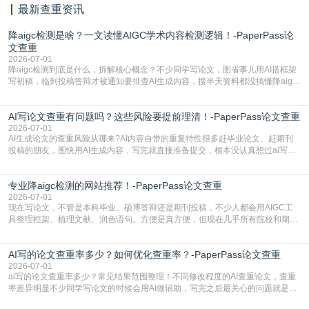
最新查重资讯
降aigc检测是啥？一文读懂AIGC学术内容检测逻辑！-PaperPass论
文查重
2026-07-01
降aigc检测到底是什么，拆解核心概念？不少同学写论文，图省事儿用AI搭框架
写初稿，临到投稿答辩才被通知要排查AI生成内容，搜半天资料都没搞懂降aigc
检测是啥，还容易把它和普通论文查重混为一谈，最后踩了坑，耽误了进度。哪
怕是已经入行的科研人员，不少人也搞不清降aigc检测是啥，对相关要求摸不
AI写论文查重有问题吗？这些风险要提前理清！-PaperPass论文查重
准。其实，降aigc检测是伴随AIGC工具在学术领域普及诞生的新需求，核心是为
了满足现在高校、期刊对AI生
2026-07-01
AI生成论文的查重风险从哪来?AI内容自带的重复特性很多赶毕业论文、赶期刊
投稿的朋友，图快用AI生成内容，写完就直接准备提交，根本没认真想过ai写论
文查重有问题吗这个问题，直到出了问题才追悔莫及。其实AI生成内容本身，就
自带不可忽视的查重风险。AI训练依赖海量公开的文本数据，生成内容本质是基
专业降aigc检测的网站推荐！-PaperPass论文查重
于训练数据的概率拼接，不是从零开始的原创创作。生成过程中，很容易复用已
有的高频公共表述，甚至直接拼接已经公开
2026-07-01
现在写论文，不管是本科毕业、硕博答辩还是期刊投稿，不少人都会用AIGC工
具整理框架、梳理文献、润色语句。方便是真方便，但现在几乎所有院校和期刊
都要求排查论文中的AIGC生成内容，不符合规范的直接打回修改。自己瞎改三
五遍还是过不了预检测的大有人在，这时候，找到靠谱的降AIGC检测率的网
AI写的论文查重率多少？如何优化查重率？-PaperPass论文查重
站，就能少走好多弯路。PaperPass：守护学术原创性的智能伙伴AIGC生成内
容的学术合规痛点去年帮一个本科师弟改
2026-07-01
ai写的论文查重率多少？常见结果范围整理！不同修改程度的AI查重论文，查重
率差异明显不少同学写论文的时候会用AI做辅助，写完之后最关心的问题就是ai
写的论文查重率多少。很多人误以为AI生成的内容都是全新的，不会出现重复，