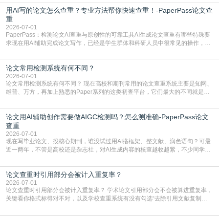
实际情况和大家想的不太一样。AI训练依赖海量公开学术文献、网络内容，生成
用AI写的论文怎么查重？专业方法帮你快速查重！-PaperPass论文查
内容本质是按照语义概率拼接已有内容，很容易和已发布的作品撞重复，甚至会
直接引用整段已有内容，所以查重率偏高是
重
2026-07-01
PaperPass：检测论文AI查重与原创性的可靠工具AI生成论文查重有哪些特殊要
求现在用AI辅助完成论文写作，已经是学生群体和科研人员中很常见的操作，不
管是搭建论文框架、梳理研究逻辑还是润色语言，不少人都会借助AI提高效率。
但很多人忽略了，AI生成的内容天生带有重复风险——训练AI的数据集本身就包
论文常用检测系统有何不同？
含大量已公开的学术内容、网络原创内容，AI输出内容时很容易无意识拼接出重
复片
2026-07-01
论文常用检测系统有何不同？ 现在高校和期刊常用的论文查重系统主要是知网、
维普、万方，再加上熟悉的Paper系列的这类初查平台，它们最大的不同就是数
据库大小、算法严格度和适用场景，弄明白区别你就不会乱花冤枉钱也不会被初
查数值误导。知网（CNKI）是学校定稿检测的绝对主流。本科用PMLC，含大学
论文用AI辅助创作需要做AIGC检测吗？怎么测准确-PaperPass论文
生联合比对库，能比历届学长论文，硕博用VIP/TMLC，含学术论文联合比对
库，期刊投稿用AMLMC/SML
查重
2026-07-01
现在写毕业论文、投核心期刊，谁没试过用AI搭框架、整文献、润色语句？可最
近一两年，不管是高校还是杂志社，对AI生成内容的核查越收越紧，不少同学投
出去的文章直接因为AIGC占比过高被打回，还有人毕设差点因为这个过不了，
真的太亏。提前做AIGC检测，已经成了很多过来人交稿前必做的一步。为什么
论文查重时引用部分会被计入重复率？
AIGC检测成了论文答辩投稿前的必备项？可能还有不少人觉得，我就用AI搭了个
框架，内容都是自己写的，至于做AIG
2026-07-01
论文查重时引用部分会被计入重复率？ 学术论文引用部分会不会被算进重复率，
关键看你格式标得对不对，以及学校查重系统有没有勾选“去除引用文献复制
比”。如果格式完全规范，如正文引用句尾紧跟半角上标[1]，文末“参考文献”四字
独占一行，每条文献用[1][2]方括号编号、与正文一一对应，著录项符合GB/T