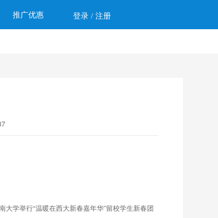
推广优惠
登录
注册
/
7
南大学举行“温暖在西大新春嘉年华”留校学生新春团