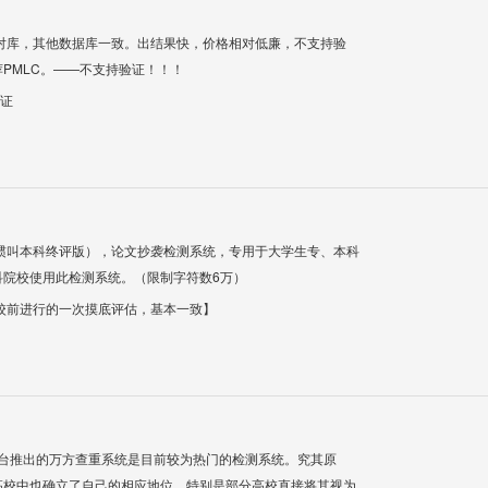
对库，其他数据库一致。出结果快，价格相对低廉，不支持验
PMLC。——不支持验证！！！
验证
惯叫本科终评版），论文抄袭检测系统，专用于大学生专、本科
科院校使用此检测系统。（限制字符数6万）
校前进行的一次摸底评估，基本一致】
平台推出的万方查重系统是目前较为热门的检测系统。究其原
高校中也确立了自己的相应地位，特别是部分高校直接将其视为