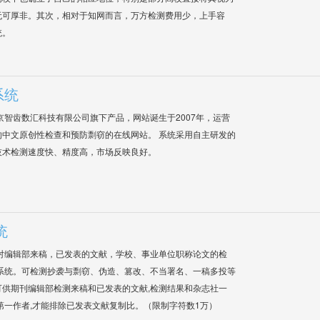
无可厚非。其次，相对于知网而言，万方检测费用少，上手容
统。
系统
是北京智齿数汇科技有限公司旗下产品，网站诞生于2007年，运营
中文原创性检查和预防剽窃的在线网站。 系统采用自主研发的
技术检测速度快、精度高，市场反映良好。
统
对编辑部来稿，已发表的文献，学校、事业单位职称论文的检
系统。可检测抄袭与剽窃、伪造、篡改、不当署名、一稿多投等
供期刊编辑部检测来稿和已发表的文献,检测结果和杂志社一
第一作者,才能排除已发表文献复制比。（限制字符数1万）