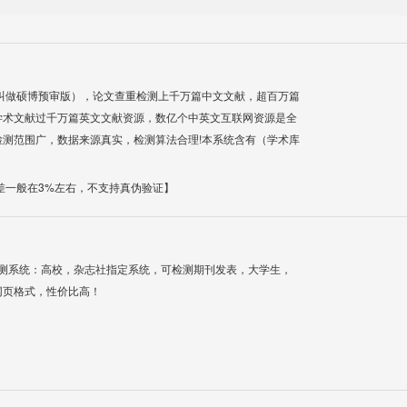
叫做硕博预审版），论文查重检测上千万篇中文文献，超百万篇
学术文献过千万篇英文文献资源，数亿个中英文互联网资源是全
测范围广，数据来源真实，检测算法合理!本系统含有（学术库
差一般在3%左右，不支持真伪验证】
检测系统：高校，杂志社指定系统，可检测期刊发表，大学生，
网页格式，性价比高！