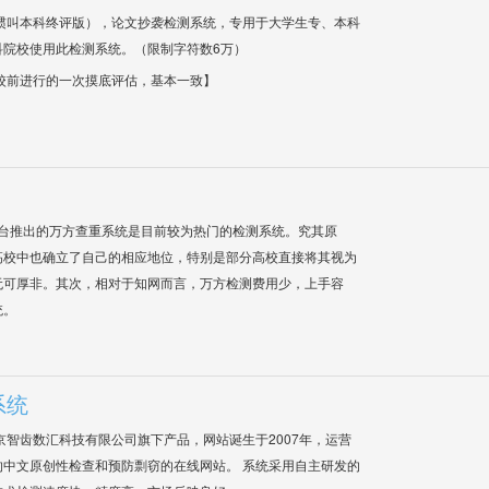
惯叫本科终评版），论文抄袭检测系统，专用于大学生专、本科
科院校使用此检测系统。（限制字符数6万）
校前进行的一次摸底评估，基本一致】
平台推出的万方查重系统是目前较为热门的检测系统。究其原
高校中也确立了自己的相应地位，特别是部分高校直接将其视为
无可厚非。其次，相对于知网而言，万方检测费用少，上手容
统。
系统
是北京智齿数汇科技有限公司旗下产品，网站诞生于2007年，运营
中文原创性检查和预防剽窃的在线网站。 系统采用自主研发的