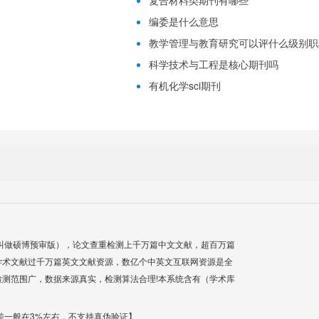
复合材料类期刊有哪些
编委是什么意思
教学管理与教育研究可以评什么级别职
科学技术与工程是核心期刊吗
有机化学sci期刊
叫做硕博预审版），论文查重检测上千万篇中文文献，超百万篇
学术文献过千万篇英文文献资源，数亿个中英文互联网资源是全
测范围广，数据来源真实，检测算法合理!本系统含有（学术库
差一般在3%左右，不支持真伪验证】