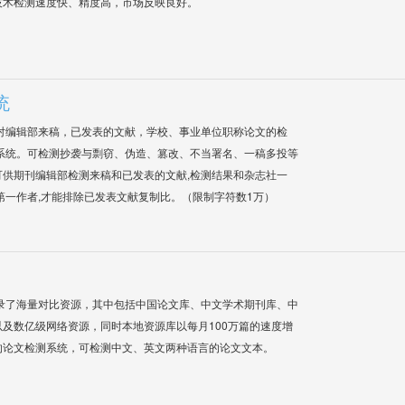
技术检测速度快、精度高，市场反映良好。
统
对编辑部来稿，已发表的文献，学校、事业单位职称论文的检
系统。可检测抄袭与剽窃、伪造、篡改、不当署名、一稿多投等
供期刊编辑部检测来稿和已发表的文献,检测结果和杂志社一
第一作者,才能排除已发表文献复制比。（限制字符数1万）
录了海量对比资源，其中包括中国论文库、中文学术期刊库、中
及数亿级网络资源，同时本地资源库以每月100万篇的速度增
的论文检测系统，可检测中文、英文两种语言的论文文本。