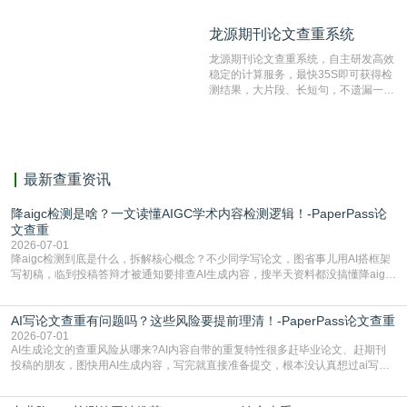
比对源的专业性和广泛性。采用多级指
纹对比技术结合深度语义发掘识别比
龙源期刊论文查重系统
龙源期刊论文查重系统
对，利用指纹索引快速而精准地在云检
测服务部署的论文数据资源库中找到所
龙源期刊论文查重系统，自主研发高效
有相似的片段，该项技术检测速度快、
稳定的计算服务，最快35S即可获得检
准确率高，市场反映良好。
测结果，大片段、长短句，不遗漏一处
相似，区分论文中的正确引用参考文
献。
最新查重资讯
降aigc检测是啥？一文读懂AIGC学术内容检测逻辑！-PaperPass论
文查重
2026-07-01
降aigc检测到底是什么，拆解核心概念？不少同学写论文，图省事儿用AI搭框架
写初稿，临到投稿答辩才被通知要排查AI生成内容，搜半天资料都没搞懂降aigc
检测是啥，还容易把它和普通论文查重混为一谈，最后踩了坑，耽误了进度。哪
怕是已经入行的科研人员，不少人也搞不清降aigc检测是啥，对相关要求摸不
AI写论文查重有问题吗？这些风险要提前理清！-PaperPass论文查重
准。其实，降aigc检测是伴随AIGC工具在学术领域普及诞生的新需求，核心是为
了满足现在高校、期刊对AI生
2026-07-01
AI生成论文的查重风险从哪来?AI内容自带的重复特性很多赶毕业论文、赶期刊
投稿的朋友，图快用AI生成内容，写完就直接准备提交，根本没认真想过ai写论
文查重有问题吗这个问题，直到出了问题才追悔莫及。其实AI生成内容本身，就
自带不可忽视的查重风险。AI训练依赖海量公开的文本数据，生成内容本质是基