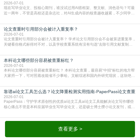
2026-07-01
现在写毕业论文、投核心期刊，谁没试过用AI搭框架、整文献、润色语句？可最
近一两年，不管是高校还是杂志社，对AI生成内容的核查越收越紧，不少同学投
出去的文章直接因为AIGC占比过高被打回，还有人毕设差点因为这个过不了，
真的太亏。提前做AIGC检测，已经成了很多过来人交稿前必做的一步。为什么
论文查重时引用部分会被计入重复率？
AIGC检测成了论文答辩投稿前的必备项？可能还有不少人觉得，我就用AI搭了个
框架，内容都是自己写的，至于做AIG
2026-07-01
论文查重时引用部分会被计入重复率？ 学术论文引用部分会不会被算进重复率，
关键看你格式标得对不对，以及学校查重系统有没有勾选“去除引用文献复制
比”。如果格式完全规范，如正文引用句尾紧跟半角上标[1]，文末“参考文献”四字
独占一行，每条文献用[1][2]方括号编号、与正文一一对应，著录项符合GB/T
本科论文哪些部分容易被查重标红？
7714（作者、题名、刊名、年、卷期、页码齐全，标点用半角）；查重系统识别
成功后通常把这段标为引用，
2026-07-01
本科论文哪些部分容易被查重标红？ 本科论文查重，最容易“中招“标红的地方帮
大家捋一下，可对照着改能省不少事哈。文献综述和国内外研究现状，这块绝对
的重灾区。你介绍前人研究了啥、某个理论是谁提的，课本和往届论文里都有近
乎一模一样的话，你要是直接复制百度百科、教材或别人写好的综述段落，系统
靠谱ai论文工具怎么选？论文降重检测实用指南-PaperPass论文查重
一抓一个准，整段飘红。研究背景、意义和方法描述也是不可避免，比如“本文采
用问卷调查法““运用SPSS软件进行数据分
2026-07-01
PaperPass：守护学术原创性的优质ai论文工具ai论文工具能解决论文写作哪些
核心痛点不管是本科应届毕业生写毕业论文，还是硕士博士攒小论文发刊，或是
科研人员整理课题成果，都绕不开重复率核查、内容优化这两大难关。以前全靠
自己逐句读逐句改，熬好几个大夜不说，还经常改不到点上，交上去才发现重复
率超标，再返工太折腾。现在有了成熟的ai论文工具，这些痛点基本都能高效解
决。靠谱的ai论文工具，不止能帮你梳
查看更多 >