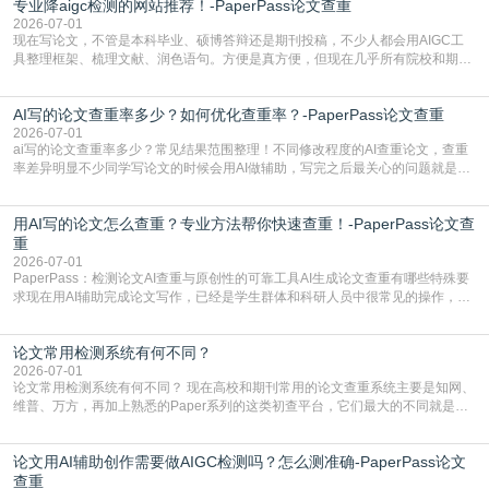
专业降aigc检测的网站推荐！-PaperPass论文查重
于训练数据的概率拼接，不是从零开始的原创创作。生成过程中，很容易复用已
有的高频公共表述，甚至直接拼接已经公开
2026-07-01
现在写论文，不管是本科毕业、硕博答辩还是期刊投稿，不少人都会用AIGC工
具整理框架、梳理文献、润色语句。方便是真方便，但现在几乎所有院校和期刊
都要求排查论文中的AIGC生成内容，不符合规范的直接打回修改。自己瞎改三
五遍还是过不了预检测的大有人在，这时候，找到靠谱的降AIGC检测率的网
AI写的论文查重率多少？如何优化查重率？-PaperPass论文查重
站，就能少走好多弯路。PaperPass：守护学术原创性的智能伙伴AIGC生成内
容的学术合规痛点去年帮一个本科师弟改
2026-07-01
ai写的论文查重率多少？常见结果范围整理！不同修改程度的AI查重论文，查重
率差异明显不少同学写论文的时候会用AI做辅助，写完之后最关心的问题就是ai
写的论文查重率多少。很多人误以为AI生成的内容都是全新的，不会出现重复，
实际情况和大家想的不太一样。AI训练依赖海量公开学术文献、网络内容，生成
用AI写的论文怎么查重？专业方法帮你快速查重！-PaperPass论文查
内容本质是按照语义概率拼接已有内容，很容易和已发布的作品撞重复，甚至会
直接引用整段已有内容，所以查重率偏高是
重
2026-07-01
PaperPass：检测论文AI查重与原创性的可靠工具AI生成论文查重有哪些特殊要
求现在用AI辅助完成论文写作，已经是学生群体和科研人员中很常见的操作，不
管是搭建论文框架、梳理研究逻辑还是润色语言，不少人都会借助AI提高效率。
但很多人忽略了，AI生成的内容天生带有重复风险——训练AI的数据集本身就包
论文常用检测系统有何不同？
含大量已公开的学术内容、网络原创内容，AI输出内容时很容易无意识拼接出重
复片
2026-07-01
论文常用检测系统有何不同？ 现在高校和期刊常用的论文查重系统主要是知网、
维普、万方，再加上熟悉的Paper系列的这类初查平台，它们最大的不同就是数
据库大小、算法严格度和适用场景，弄明白区别你就不会乱花冤枉钱也不会被初
查数值误导。知网（CNKI）是学校定稿检测的绝对主流。本科用PMLC，含大学
论文用AI辅助创作需要做AIGC检测吗？怎么测准确-PaperPass论文
生联合比对库，能比历届学长论文，硕博用VIP/TMLC，含学术论文联合比对
库，期刊投稿用AMLMC/SML
查重