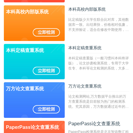
本科高校内部版系统
本科高校内部版系统
比定稿版少大学生联合比对库，其他数
据库一致。出结果快，价格相对低廉，
不支持验证，适合在修改中期使用，定
稿推荐PMLC。——不支持验证！！！
本科定稿查重系统
本科定稿查重系统
本科定稿查重版（一般习惯叫本科终评
版），论文抄袭检测系统，专用于大学
生专、本科等论文检测的系统，大多数
专、本科院校使用此检测系统。（限制
字符数6万）
万方论文查重系统
万方论文查重系统
论文检测网站,万方数据平台推出的万
方查重系统是目前较为热门的检测系
统。究其原因，万方数据通过近年的发
展，在高校中也确立了自己的相应地
位，特别是部分高校直接将其视为毕业
检测系统，其真实性和权威性无可厚
PaperPass论文查重系统
PaperPass论文查重系统
非。其次，相对于知网而言，万方检测
PaperPass检测系统是北京智齿数汇科
费用少，上手容易，是学生初次论文查