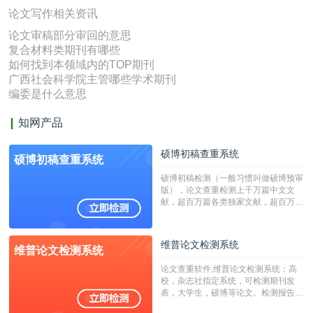
论文写作相关资讯
论文审稿部分审回的意思
复合材料类期刊有哪些
如何找到本领域内的TOP期刊
广西社会科学院主管哪些学术期刊
编委是什么意思
知网产品
硕博初稿查重系统
硕博初稿查重系统
硕博初稿检测（一般习惯叫做硕博预审
版），论文查重检测上千万篇中文文
献，超百万篇各类独家文献，超百万港
澳台地区学术文献过千万篇英文文献资
源，数亿个中英文互联网资源是全国高
校用来检测硕博论文的系统，检测范围
维普论文检测系统
维普论文检测系统
广，数据来源真实，检测算法合理!本
系统含有（学术库与源码库）。（限制
论文查重软件,维普论文检测系统：高
字符数30万）
校，杂志社指定系统，可检测期刊发
表，大学生，硕博等论文。检测报告支
持PDF、网页格式，性价比高！