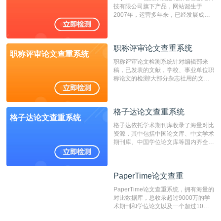
技有限公司旗下产品，网站诞生于
重的推荐系统。
2007年，运营多年来，已经发展成为
国内可信赖的中文原创性检查和预防剽
窃的在线网站。 系统采用自主研发的
动态指纹越级扫描检测技术，该项技术
职称评审论文查重系统
检测速度快、精度高，市场反映良好。
职称评审论文查重系统
职称评审论文检测系统针对编辑部来
稿，已发表的文献，学校、事业单位职
称论文的检测!大部分杂志社用的文献
抄袭检测系统。可检测抄袭与剽窃、伪
造、篡改、不当署名、一稿多投等学术
不端文献，学术不端论文查重可供期刊
格子达论文查重系统
编辑部检测来稿和已发表的文献,检测
格子达论文查重系统
结果和杂志社一致,已发表过的文章检
格子达依托学术期刊库收录了海量对比
测时注意填写第一作者,才能排除已发
资源，其中包括中国论文库、中文学术
表文献复制比。（限制字符数1万）
期刊库、中国学位论文库等国内齐全的
论文库以及数亿级网络资源，同时本地
资源库以每月100万篇的速度增加，是
目前中文文献资源涵盖全面的论文检测
PaperTime论文查重
PaperTime论文查重
系统，可检测中文、英文两种语言的论
文文本。
PaperTime论文查重系统，拥有海量的
对比数据库，总收录超过9000万的学
术期刊和学位论文以及一个超过10亿
数量的互联网网页数据库组成，保证了