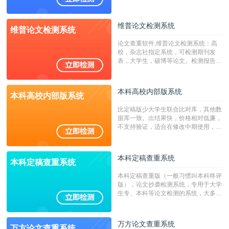
澳台地区学术文献过千万篇英文文献资
源，数亿个中英文互联网资源是全国高
校用来检测硕博论文的系统，检测范围
维普论文检测系统
维普论文检测系统
广，数据来源真实，检测算法合理!本
系统含有（学术库与源码库）。（限制
论文查重软件,维普论文检测系统：高
字符数30万）
校，杂志社指定系统，可检测期刊发
表，大学生，硕博等论文。检测报告支
持PDF、网页格式，性价比高！
本科高校内部版系统
本科高校内部版系统
比定稿版少大学生联合比对库，其他数
据库一致。出结果快，价格相对低廉，
不支持验证，适合在修改中期使用，定
稿推荐PMLC。——不支持验证！！！
本科定稿查重系统
本科定稿查重系统
本科定稿查重版（一般习惯叫本科终评
版），论文抄袭检测系统，专用于大学
生专、本科等论文检测的系统，大多数
专、本科院校使用此检测系统。（限制
字符数6万）
万方论文查重系统
万方论文查重系统