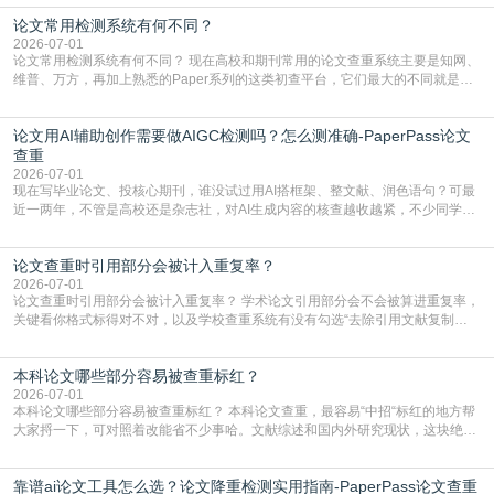
但很多人忽略了，AI生成的内容天生带有重复风险——训练AI的数据集本身就包
论文常用检测系统有何不同？
含大量已公开的学术内容、网络原创内容，AI输出内容时很容易无意识拼接出重
复片
2026-07-01
论文常用检测系统有何不同？ 现在高校和期刊常用的论文查重系统主要是知网、
维普、万方，再加上熟悉的Paper系列的这类初查平台，它们最大的不同就是数
据库大小、算法严格度和适用场景，弄明白区别你就不会乱花冤枉钱也不会被初
查数值误导。知网（CNKI）是学校定稿检测的绝对主流。本科用PMLC，含大学
论文用AI辅助创作需要做AIGC检测吗？怎么测准确-PaperPass论文
生联合比对库，能比历届学长论文，硕博用VIP/TMLC，含学术论文联合比对
库，期刊投稿用AMLMC/SML
查重
2026-07-01
现在写毕业论文、投核心期刊，谁没试过用AI搭框架、整文献、润色语句？可最
近一两年，不管是高校还是杂志社，对AI生成内容的核查越收越紧，不少同学投
出去的文章直接因为AIGC占比过高被打回，还有人毕设差点因为这个过不了，
真的太亏。提前做AIGC检测，已经成了很多过来人交稿前必做的一步。为什么
论文查重时引用部分会被计入重复率？
AIGC检测成了论文答辩投稿前的必备项？可能还有不少人觉得，我就用AI搭了个
框架，内容都是自己写的，至于做AIG
2026-07-01
论文查重时引用部分会被计入重复率？ 学术论文引用部分会不会被算进重复率，
关键看你格式标得对不对，以及学校查重系统有没有勾选“去除引用文献复制
比”。如果格式完全规范，如正文引用句尾紧跟半角上标[1]，文末“参考文献”四字
独占一行，每条文献用[1][2]方括号编号、与正文一一对应，著录项符合GB/T
本科论文哪些部分容易被查重标红？
7714（作者、题名、刊名、年、卷期、页码齐全，标点用半角）；查重系统识别
成功后通常把这段标为引用，
2026-07-01
本科论文哪些部分容易被查重标红？ 本科论文查重，最容易“中招“标红的地方帮
大家捋一下，可对照着改能省不少事哈。文献综述和国内外研究现状，这块绝对
的重灾区。你介绍前人研究了啥、某个理论是谁提的，课本和往届论文里都有近
乎一模一样的话，你要是直接复制百度百科、教材或别人写好的综述段落，系统
靠谱ai论文工具怎么选？论文降重检测实用指南-PaperPass论文查重
一抓一个准，整段飘红。研究背景、意义和方法描述也是不可避免，比如“本文采