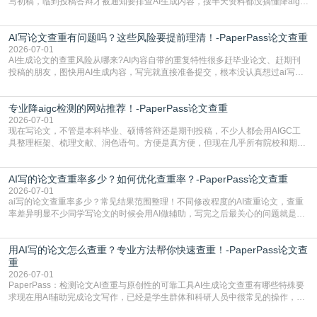
写初稿，临到投稿答辩才被通知要排查AI生成内容，搜半天资料都没搞懂降aigc
检测是啥，还容易把它和普通论文查重混为一谈，最后踩了坑，耽误了进度。哪
怕是已经入行的科研人员，不少人也搞不清降aigc检测是啥，对相关要求摸不
AI写论文查重有问题吗？这些风险要提前理清！-PaperPass论文查重
准。其实，降aigc检测是伴随AIGC工具在学术领域普及诞生的新需求，核心是为
了满足现在高校、期刊对AI生
2026-07-01
AI生成论文的查重风险从哪来?AI内容自带的重复特性很多赶毕业论文、赶期刊
投稿的朋友，图快用AI生成内容，写完就直接准备提交，根本没认真想过ai写论
文查重有问题吗这个问题，直到出了问题才追悔莫及。其实AI生成内容本身，就
自带不可忽视的查重风险。AI训练依赖海量公开的文本数据，生成内容本质是基
专业降aigc检测的网站推荐！-PaperPass论文查重
于训练数据的概率拼接，不是从零开始的原创创作。生成过程中，很容易复用已
有的高频公共表述，甚至直接拼接已经公开
2026-07-01
现在写论文，不管是本科毕业、硕博答辩还是期刊投稿，不少人都会用AIGC工
具整理框架、梳理文献、润色语句。方便是真方便，但现在几乎所有院校和期刊
都要求排查论文中的AIGC生成内容，不符合规范的直接打回修改。自己瞎改三
五遍还是过不了预检测的大有人在，这时候，找到靠谱的降AIGC检测率的网
AI写的论文查重率多少？如何优化查重率？-PaperPass论文查重
站，就能少走好多弯路。PaperPass：守护学术原创性的智能伙伴AIGC生成内
容的学术合规痛点去年帮一个本科师弟改
2026-07-01
ai写的论文查重率多少？常见结果范围整理！不同修改程度的AI查重论文，查重
率差异明显不少同学写论文的时候会用AI做辅助，写完之后最关心的问题就是ai
写的论文查重率多少。很多人误以为AI生成的内容都是全新的，不会出现重复，
实际情况和大家想的不太一样。AI训练依赖海量公开学术文献、网络内容，生成
用AI写的论文怎么查重？专业方法帮你快速查重！-PaperPass论文查
内容本质是按照语义概率拼接已有内容，很容易和已发布的作品撞重复，甚至会
直接引用整段已有内容，所以查重率偏高是
重
2026-07-01
PaperPass：检测论文AI查重与原创性的可靠工具AI生成论文查重有哪些特殊要
求现在用AI辅助完成论文写作，已经是学生群体和科研人员中很常见的操作，不
管是搭建论文框架、梳理研究逻辑还是润色语言，不少人都会借助AI提高效率。