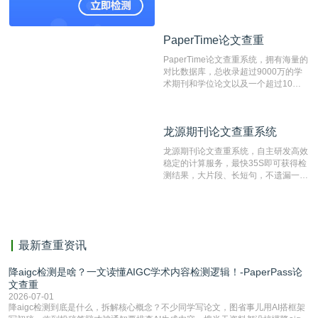
论文库以及数亿级网络资源，同时本地
资源库以每月100万篇的速度增加，是
目前中文文献资源涵盖全面的论文检测
PaperTime论文查重
PaperTime论文查重
系统，可检测中文、英文两种语言的论
文文本。
PaperTime论文查重系统，拥有海量的
对比数据库，总收录超过9000万的学
术期刊和学位论文以及一个超过10亿
数量的互联网网页数据库组成，保证了
比对源的专业性和广泛性。采用多级指
纹对比技术结合深度语义发掘识别比
龙源期刊论文查重系统
龙源期刊论文查重系统
对，利用指纹索引快速而精准地在云检
测服务部署的论文数据资源库中找到所
龙源期刊论文查重系统，自主研发高效
有相似的片段，该项技术检测速度快、
稳定的计算服务，最快35S即可获得检
准确率高，市场反映良好。
测结果，大片段、长短句，不遗漏一处
相似，区分论文中的正确引用参考文
献。
最新查重资讯
降aigc检测是啥？一文读懂AIGC学术内容检测逻辑！-PaperPass论
文查重
2026-07-01
降aigc检测到底是什么，拆解核心概念？不少同学写论文，图省事儿用AI搭框架