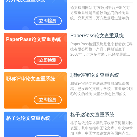
论文检测网站,万方数据平台推出的万
方查重系统是目前较为热门的检测系
统。究其原因，万方数据通过近年的发
展，在高校中也确立了自己的相应地
位，特别是部分高校直接将其视为毕业
检测系统，其真实性和权威性无可厚
PaperPass论文查重系统
PaperPass论文查重系统
非。其次，相对于知网而言，万方检测
PaperPass检测系统是北京智齿数汇科
费用少，上手容易，是学生初次论文查
技有限公司旗下产品，网站诞生于
重的推荐系统。
2007年，运营多年来，已经发展成为
国内可信赖的中文原创性检查和预防剽
窃的在线网站。 系统采用自主研发的
动态指纹越级扫描检测技术，该项技术
职称评审论文查重系统
检测速度快、精度高，市场反映良好。
职称评审论文查重系统
职称评审论文检测系统针对编辑部来
稿，已发表的文献，学校、事业单位职
称论文的检测!大部分杂志社用的文献
抄袭检测系统。可检测抄袭与剽窃、伪
造、篡改、不当署名、一稿多投等学术
不端文献，学术不端论文查重可供期刊
格子达论文查重系统
编辑部检测来稿和已发表的文献,检测
格子达论文查重系统
结果和杂志社一致,已发表过的文章检
格子达依托学术期刊库收录了海量对比
测时注意填写第一作者,才能排除已发
资源，其中包括中国论文库、中文学术
表文献复制比。（限制字符数1万）
期刊库、中国学位论文库等国内齐全的