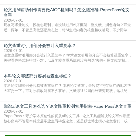
查数值误导。知网（CNKI）是学校定稿检测的绝对主流。本科用PMLC，含大学
论文用AI辅助创作需要做AIGC检测吗？怎么测准确-PaperPass论文
生联合比对库，能比历届学长论文，硕博用VIP/TMLC，含学术论文联合比对
库，期刊投稿用AMLMC/SML
查重
2026-07-01
现在写毕业论文、投核心期刊，谁没试过用AI搭框架、整文献、润色语句？可最
近一两年，不管是高校还是杂志社，对AI生成内容的核查越收越紧，不少同学投
出去的文章直接因为AIGC占比过高被打回，还有人毕设差点因为这个过不了，
真的太亏。提前做AIGC检测，已经成了很多过来人交稿前必做的一步。为什么
论文查重时引用部分会被计入重复率？
AIGC检测成了论文答辩投稿前的必备项？可能还有不少人觉得，我就用AI搭了个
框架，内容都是自己写的，至于做AIG
2026-07-01
论文查重时引用部分会被计入重复率？ 学术论文引用部分会不会被算进重复率，
关键看你格式标得对不对，以及学校查重系统有没有勾选“去除引用文献复制
比”。如果格式完全规范，如正文引用句尾紧跟半角上标[1]，文末“参考文献”四字
独占一行，每条文献用[1][2]方括号编号、与正文一一对应，著录项符合GB/T
本科论文哪些部分容易被查重标红？
7714（作者、题名、刊名、年、卷期、页码齐全，标点用半角）；查重系统识别
成功后通常把这段标为引用，
2026-07-01
本科论文哪些部分容易被查重标红？ 本科论文查重，最容易“中招“标红的地方帮
大家捋一下，可对照着改能省不少事哈。文献综述和国内外研究现状，这块绝对
的重灾区。你介绍前人研究了啥、某个理论是谁提的，课本和往届论文里都有近
乎一模一样的话，你要是直接复制百度百科、教材或别人写好的综述段落，系统
靠谱ai论文工具怎么选？论文降重检测实用指南-PaperPass论文查重
一抓一个准，整段飘红。研究背景、意义和方法描述也是不可避免，比如“本文采
用问卷调查法““运用SPSS软件进行数据分
2026-07-01
PaperPass：守护学术原创性的优质ai论文工具ai论文工具能解决论文写作哪些
核心痛点不管是本科应届毕业生写毕业论文，还是硕士博士攒小论文发刊，或是
科研人员整理课题成果，都绕不开重复率核查、内容优化这两大难关。以前全靠
自己逐句读逐句改，熬好几个大夜不说，还经常改不到点上，交上去才发现重复