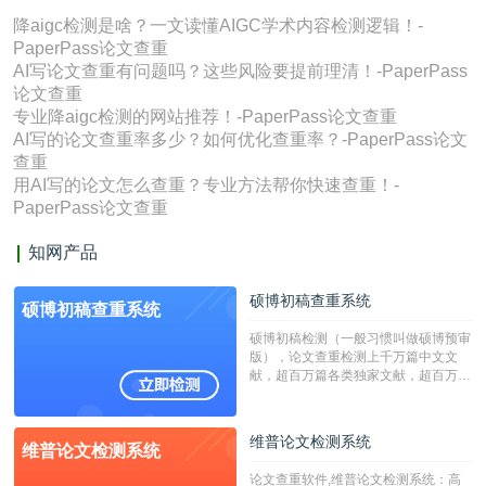
降aigc检测是啥？一文读懂AIGC学术内容检测逻辑！-
PaperPass论文查重
AI写论文查重有问题吗？这些风险要提前理清！-PaperPass
论文查重
专业降aigc检测的网站推荐！-PaperPass论文查重
AI写的论文查重率多少？如何优化查重率？-PaperPass论文
查重
用AI写的论文怎么查重？专业方法帮你快速查重！-
PaperPass论文查重
知网产品
硕博初稿查重系统
硕博初稿查重系统
硕博初稿检测（一般习惯叫做硕博预审
版），论文查重检测上千万篇中文文
献，超百万篇各类独家文献，超百万港
澳台地区学术文献过千万篇英文文献资
源，数亿个中英文互联网资源是全国高
校用来检测硕博论文的系统，检测范围
维普论文检测系统
维普论文检测系统
广，数据来源真实，检测算法合理!本
系统含有（学术库与源码库）。（限制
论文查重软件,维普论文检测系统：高