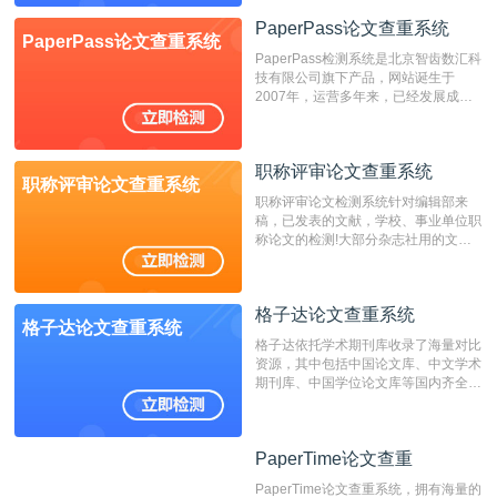
位，特别是部分高校直接将其视为毕业
检测系统，其真实性和权威性无可厚
PaperPass论文查重系统
PaperPass论文查重系统
非。其次，相对于知网而言，万方检测
PaperPass检测系统是北京智齿数汇科
费用少，上手容易，是学生初次论文查
技有限公司旗下产品，网站诞生于
重的推荐系统。
2007年，运营多年来，已经发展成为
国内可信赖的中文原创性检查和预防剽
窃的在线网站。 系统采用自主研发的
动态指纹越级扫描检测技术，该项技术
职称评审论文查重系统
检测速度快、精度高，市场反映良好。
职称评审论文查重系统
职称评审论文检测系统针对编辑部来
稿，已发表的文献，学校、事业单位职
称论文的检测!大部分杂志社用的文献
抄袭检测系统。可检测抄袭与剽窃、伪
造、篡改、不当署名、一稿多投等学术
不端文献，学术不端论文查重可供期刊
格子达论文查重系统
编辑部检测来稿和已发表的文献,检测
格子达论文查重系统
结果和杂志社一致,已发表过的文章检
格子达依托学术期刊库收录了海量对比
测时注意填写第一作者,才能排除已发
资源，其中包括中国论文库、中文学术
表文献复制比。（限制字符数1万）
期刊库、中国学位论文库等国内齐全的
论文库以及数亿级网络资源，同时本地
资源库以每月100万篇的速度增加，是
目前中文文献资源涵盖全面的论文检测
PaperTime论文查重
PaperTime论文查重
系统，可检测中文、英文两种语言的论
文文本。
PaperTime论文查重系统，拥有海量的