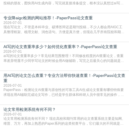
投稿的朋友，图快用AI生成内容，写完就直接准备提交，根本没认真想过ai写论
文查重有问题吗这个问题，直到出了问题才追悔莫及。其实AI生成内容本身，就
自带不可忽视的查重风险。AI训练依赖海量公开的文本数据，生成内容本质是基
专业降aigc检测的网站推荐！-PaperPass论文查重
于训练数据的概率拼接，不是从零开始的原创创作。生成过程中，很容易复用已
有的高频公共表述，甚至直接拼接已经公开
2026-07-01
现在写论文，不管是本科毕业、硕博答辩还是期刊投稿，不少人都会用AIGC工
具整理框架、梳理文献、润色语句。方便是真方便，但现在几乎所有院校和期刊
都要求排查论文中的AIGC生成内容，不符合规范的直接打回修改。自己瞎改三
五遍还是过不了预检测的大有人在，这时候，找到靠谱的降AIGC检测率的网
AI写的论文查重率多少？如何优化查重率？-PaperPass论文查重
站，就能少走好多弯路。PaperPass：守护学术原创性的智能伙伴AIGC生成内
容的学术合规痛点去年帮一个本科师弟改
2026-07-01
ai写的论文查重率多少？常见结果范围整理！不同修改程度的AI查重论文，查重
率差异明显不少同学写论文的时候会用AI做辅助，写完之后最关心的问题就是ai
写的论文查重率多少。很多人误以为AI生成的内容都是全新的，不会出现重复，
实际情况和大家想的不太一样。AI训练依赖海量公开学术文献、网络内容，生成
用AI写的论文怎么查重？专业方法帮你快速查重！-PaperPass论文查
内容本质是按照语义概率拼接已有内容，很容易和已发布的作品撞重复，甚至会
直接引用整段已有内容，所以查重率偏高是
重
2026-07-01
PaperPass：检测论文AI查重与原创性的可靠工具AI生成论文查重有哪些特殊要
求现在用AI辅助完成论文写作，已经是学生群体和科研人员中很常见的操作，不
管是搭建论文框架、梳理研究逻辑还是润色语言，不少人都会借助AI提高效率。
但很多人忽略了，AI生成的内容天生带有重复风险——训练AI的数据集本身就包
论文常用检测系统有何不同？
含大量已公开的学术内容、网络原创内容，AI输出内容时很容易无意识拼接出重
复片
2026-07-01
论文常用检测系统有何不同？ 现在高校和期刊常用的论文查重系统主要是知网、
维普、万方，再加上熟悉的Paper系列的这类初查平台，它们最大的不同就是数
据库大小、算法严格度和适用场景，弄明白区别你就不会乱花冤枉钱也不会被初