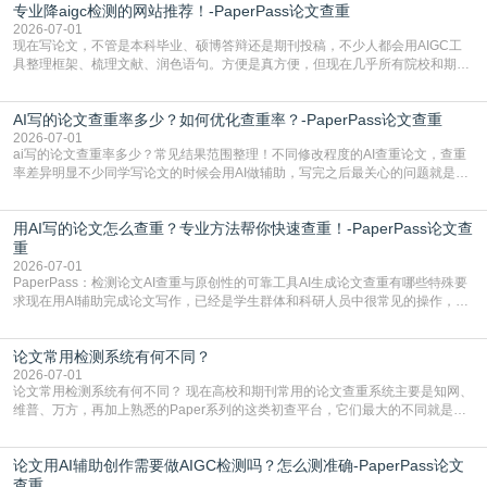
专业降aigc检测的网站推荐！-PaperPass论文查重
于训练数据的概率拼接，不是从零开始的原创创作。生成过程中，很容易复用已
有的高频公共表述，甚至直接拼接已经公开
2026-07-01
现在写论文，不管是本科毕业、硕博答辩还是期刊投稿，不少人都会用AIGC工
具整理框架、梳理文献、润色语句。方便是真方便，但现在几乎所有院校和期刊
都要求排查论文中的AIGC生成内容，不符合规范的直接打回修改。自己瞎改三
五遍还是过不了预检测的大有人在，这时候，找到靠谱的降AIGC检测率的网
AI写的论文查重率多少？如何优化查重率？-PaperPass论文查重
站，就能少走好多弯路。PaperPass：守护学术原创性的智能伙伴AIGC生成内
容的学术合规痛点去年帮一个本科师弟改
2026-07-01
ai写的论文查重率多少？常见结果范围整理！不同修改程度的AI查重论文，查重
率差异明显不少同学写论文的时候会用AI做辅助，写完之后最关心的问题就是ai
写的论文查重率多少。很多人误以为AI生成的内容都是全新的，不会出现重复，
实际情况和大家想的不太一样。AI训练依赖海量公开学术文献、网络内容，生成
用AI写的论文怎么查重？专业方法帮你快速查重！-PaperPass论文查
内容本质是按照语义概率拼接已有内容，很容易和已发布的作品撞重复，甚至会
直接引用整段已有内容，所以查重率偏高是
重
2026-07-01
PaperPass：检测论文AI查重与原创性的可靠工具AI生成论文查重有哪些特殊要
求现在用AI辅助完成论文写作，已经是学生群体和科研人员中很常见的操作，不
管是搭建论文框架、梳理研究逻辑还是润色语言，不少人都会借助AI提高效率。
但很多人忽略了，AI生成的内容天生带有重复风险——训练AI的数据集本身就包
论文常用检测系统有何不同？
含大量已公开的学术内容、网络原创内容，AI输出内容时很容易无意识拼接出重
复片
2026-07-01
论文常用检测系统有何不同？ 现在高校和期刊常用的论文查重系统主要是知网、
维普、万方，再加上熟悉的Paper系列的这类初查平台，它们最大的不同就是数
据库大小、算法严格度和适用场景，弄明白区别你就不会乱花冤枉钱也不会被初
查数值误导。知网（CNKI）是学校定稿检测的绝对主流。本科用PMLC，含大学
论文用AI辅助创作需要做AIGC检测吗？怎么测准确-PaperPass论文
生联合比对库，能比历届学长论文，硕博用VIP/TMLC，含学术论文联合比对
库，期刊投稿用AMLMC/SML
查重