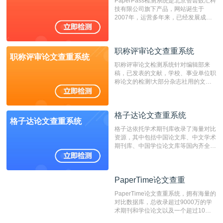
PaperPass检测系统是北京智齿数汇科
费用少，上手容易，是学生初次论文查
技有限公司旗下产品，网站诞生于
重的推荐系统。
2007年，运营多年来，已经发展成为
国内可信赖的中文原创性检查和预防剽
窃的在线网站。 系统采用自主研发的
动态指纹越级扫描检测技术，该项技术
职称评审论文查重系统
检测速度快、精度高，市场反映良好。
职称评审论文查重系统
职称评审论文检测系统针对编辑部来
稿，已发表的文献，学校、事业单位职
称论文的检测!大部分杂志社用的文献
抄袭检测系统。可检测抄袭与剽窃、伪
造、篡改、不当署名、一稿多投等学术
不端文献，学术不端论文查重可供期刊
格子达论文查重系统
编辑部检测来稿和已发表的文献,检测
格子达论文查重系统
结果和杂志社一致,已发表过的文章检
格子达依托学术期刊库收录了海量对比
测时注意填写第一作者,才能排除已发
资源，其中包括中国论文库、中文学术
表文献复制比。（限制字符数1万）
期刊库、中国学位论文库等国内齐全的
论文库以及数亿级网络资源，同时本地
资源库以每月100万篇的速度增加，是
目前中文文献资源涵盖全面的论文检测
PaperTime论文查重
PaperTime论文查重
系统，可检测中文、英文两种语言的论
文文本。
PaperTime论文查重系统，拥有海量的
对比数据库，总收录超过9000万的学
术期刊和学位论文以及一个超过10亿
数量的互联网网页数据库组成，保证了