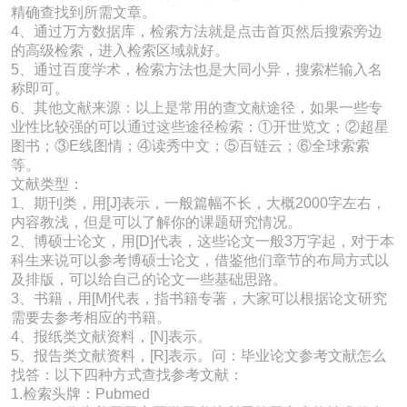
精确查找到所需文章。
4、通过万方数据库，检索方法就是点击首页然后搜索旁边
的高级检索，进入检索区域就好。
5、通过百度学术，检索方法也是大同小异，搜索栏输入名
称即可。
6、其他文献来源：以上是常用的查文献途径，如果一些专
业性比较强的可以通过这些途径检索：①开世览文；②超星
图书；③E线图情；④读秀中文；⑤百链云；⑥全球索索
等。
文献类型：
1、期刊类，用[J]表示，一般篇幅不长，大概2000字左右，
内容教浅，但是可以了解你的课题研究情况。
2、博硕士论文，用[D]代表，这些论文一般3万字起，对于本
科生来说可以参考博硕士论文，借鉴他们章节的布局方式以
及排版，可以给自己的论文一些基础思路。
3、书籍，用[M]代表，指书籍专著，大家可以根据论文研究
需要去参考相应的书籍。
4、报纸类文献资料，[N]表示。
5、报告类文献资料，[R]表示。问：毕业论文参考文献怎么
找答：以下四种方式查找参考文献：
1.检索头牌：Pubmed