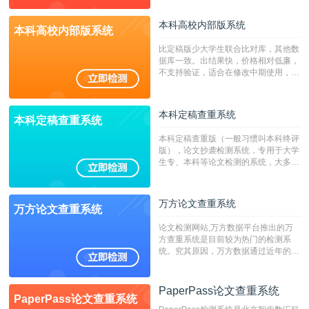
本科高校内部版系统
本科高校内部版系统
比定稿版少大学生联合比对库，其他数
据库一致。出结果快，价格相对低廉，
不支持验证，适合在修改中期使用，定
稿推荐PMLC。——不支持验证！！！
本科定稿查重系统
本科定稿查重系统
本科定稿查重版（一般习惯叫本科终评
版），论文抄袭检测系统，专用于大学
生专、本科等论文检测的系统，大多数
专、本科院校使用此检测系统。（限制
字符数6万）
万方论文查重系统
万方论文查重系统
论文检测网站,万方数据平台推出的万
方查重系统是目前较为热门的检测系
统。究其原因，万方数据通过近年的发
展，在高校中也确立了自己的相应地
位，特别是部分高校直接将其视为毕业
检测系统，其真实性和权威性无可厚
PaperPass论文查重系统
PaperPass论文查重系统
非。其次，相对于知网而言，万方检测