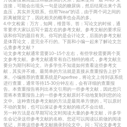
连接，可能会出现头一句是说的糖尿病，然后结尾出来个高
血压，其实并无联系。但用”Near”的话，由于两个词之间的
距离被限定了，因此相关的概率也会高的多。
4.中文检索：万方，知网，维普等。答：写论文的时候，通
常要求大家以后写十篇左右的参考文献。参考文献的要求应
该和你写的题目有关。你写的是会计论文，后面的参考文献
是体育论文，是完全不行的。下面和小编一起来了解论文怎
么查参考文献？
论文参考文献通常需要10~15个左右，有些学校需要两个英
文参考文献。参考文献通常有自己独特的格式，参考文献主
要分为期刊和论文。许多学生不知道如何查看这些参考文
献，其实并不难。最简单的方法就是直接从查重报告上抄下
来。小编推荐的查重系统是Paperfree，将论文上传到该系统
进行查重，通常等待15-30分钟左右，会有详细的查重报
告。本查重报告将列出本文引用的一些参考文献，因此您只
需将本查重报告上的一些参考文献原封不动地复制到您的论
文中。这种查找参考文献的方法是最简单方便的，可以原封
不动的复制，也可以保证参考文献的格式不会出错。
另一种方法是在早期写论文时阅读大量的参考文献，许多学
生会记录这些参考文献的名称。您还可以阅读以前做的阅读
笔记，并将这些参考文献摘录到论文中。问：写论文参考文