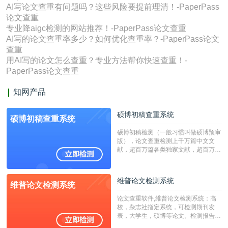
AI写论文查重有问题吗？这些风险要提前理清！-PaperPass
论文查重
专业降aigc检测的网站推荐！-PaperPass论文查重
AI写的论文查重率多少？如何优化查重率？-PaperPass论文
查重
用AI写的论文怎么查重？专业方法帮你快速查重！-
PaperPass论文查重
知网产品
硕博初稿查重系统
硕博初稿查重系统
硕博初稿检测（一般习惯叫做硕博预审
版），论文查重检测上千万篇中文文
献，超百万篇各类独家文献，超百万港
澳台地区学术文献过千万篇英文文献资
源，数亿个中英文互联网资源是全国高
校用来检测硕博论文的系统，检测范围
维普论文检测系统
维普论文检测系统
广，数据来源真实，检测算法合理!本
系统含有（学术库与源码库）。（限制
论文查重软件,维普论文检测系统：高
字符数30万）
校，杂志社指定系统，可检测期刊发
表，大学生，硕博等论文。检测报告支
持PDF、网页格式，性价比高！