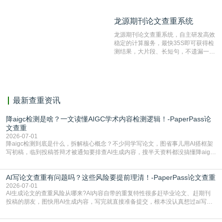
比对源的专业性和广泛性。采用多级指
纹对比技术结合深度语义发掘识别比
龙源期刊论文查重系统
龙源期刊论文查重系统
对，利用指纹索引快速而精准地在云检
测服务部署的论文数据资源库中找到所
龙源期刊论文查重系统，自主研发高效
有相似的片段，该项技术检测速度快、
稳定的计算服务，最快35S即可获得检
准确率高，市场反映良好。
测结果，大片段、长短句，不遗漏一处
相似，区分论文中的正确引用参考文
献。
最新查重资讯
降aigc检测是啥？一文读懂AIGC学术内容检测逻辑！-PaperPass论
文查重
2026-07-01
降aigc检测到底是什么，拆解核心概念？不少同学写论文，图省事儿用AI搭框架
写初稿，临到投稿答辩才被通知要排查AI生成内容，搜半天资料都没搞懂降aigc
检测是啥，还容易把它和普通论文查重混为一谈，最后踩了坑，耽误了进度。哪
怕是已经入行的科研人员，不少人也搞不清降aigc检测是啥，对相关要求摸不
AI写论文查重有问题吗？这些风险要提前理清！-PaperPass论文查重
准。其实，降aigc检测是伴随AIGC工具在学术领域普及诞生的新需求，核心是为
了满足现在高校、期刊对AI生
2026-07-01
AI生成论文的查重风险从哪来?AI内容自带的重复特性很多赶毕业论文、赶期刊
投稿的朋友，图快用AI生成内容，写完就直接准备提交，根本没认真想过ai写论
文查重有问题吗这个问题，直到出了问题才追悔莫及。其实AI生成内容本身，就
自带不可忽视的查重风险。AI训练依赖海量公开的文本数据，生成内容本质是基