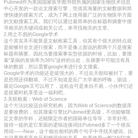
Pubmed作为美国国家医学图书馆所属的国家生物技术信息
中心开发的一款论文搜索引擎，凭借其海量的文献数据和简
便快捷的搜索方式，成为了网上使用最广泛的生物医学方面
的文献搜索工具。我们可以通过最简单的在标题和摘要中搜
寻相关的关键词或相关公式，来寻找相关的文章。
2.用之不易的Google学术
这个其实并不能算是文献检索工具，但其有个很大的特点就
是能够对全文进行搜索，而不是像上面说的那两个只是搜索
标题和摘要。因此当要搜索事实型依据的时候，比如，要搜
索“某病的发病率为36%”这样的出处，在摘要中可能没有具
体的数据，所以需要google来进行全文搜索。
Google学术的功能还是挺强大的，不过在天朝却被封了，要
是想用还得翻墙。不过不知道是应广大学者的呼唤，据说，
最近Google又可以用了，这机会可是来自不易，小伙伴们还
是抓紧时机享受这一福利吧。
3.关联检索：Web of Science
这个方法比较适合研究机构，因为Web of Science的数据库
是要收费的，但其搜索引擎比Pubmed更高级，不但能够限
定文章的学科，还能限定作者的国籍单位等等，非常好用。
值得一提的是它里面的逻辑连接词比Pubmed多了一个很实
用词——Near，这个能在相邻的两个句子中寻找关键词。比
方说要搜索高血压和糖尿病的关系，如果使用一般”AND“来