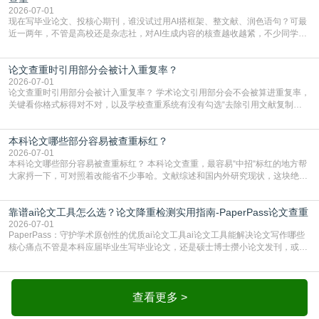
2026-07-01
现在写毕业论文、投核心期刊，谁没试过用AI搭框架、整文献、润色语句？可最
近一两年，不管是高校还是杂志社，对AI生成内容的核查越收越紧，不少同学投
出去的文章直接因为AIGC占比过高被打回，还有人毕设差点因为这个过不了，
真的太亏。提前做AIGC检测，已经成了很多过来人交稿前必做的一步。为什么
论文查重时引用部分会被计入重复率？
AIGC检测成了论文答辩投稿前的必备项？可能还有不少人觉得，我就用AI搭了个
框架，内容都是自己写的，至于做AIG
2026-07-01
论文查重时引用部分会被计入重复率？ 学术论文引用部分会不会被算进重复率，
关键看你格式标得对不对，以及学校查重系统有没有勾选“去除引用文献复制
比”。如果格式完全规范，如正文引用句尾紧跟半角上标[1]，文末“参考文献”四字
独占一行，每条文献用[1][2]方括号编号、与正文一一对应，著录项符合GB/T
本科论文哪些部分容易被查重标红？
7714（作者、题名、刊名、年、卷期、页码齐全，标点用半角）；查重系统识别
成功后通常把这段标为引用，
2026-07-01
本科论文哪些部分容易被查重标红？ 本科论文查重，最容易“中招“标红的地方帮
大家捋一下，可对照着改能省不少事哈。文献综述和国内外研究现状，这块绝对
的重灾区。你介绍前人研究了啥、某个理论是谁提的，课本和往届论文里都有近
乎一模一样的话，你要是直接复制百度百科、教材或别人写好的综述段落，系统
靠谱ai论文工具怎么选？论文降重检测实用指南-PaperPass论文查重
一抓一个准，整段飘红。研究背景、意义和方法描述也是不可避免，比如“本文采
用问卷调查法““运用SPSS软件进行数据分
2026-07-01
PaperPass：守护学术原创性的优质ai论文工具ai论文工具能解决论文写作哪些
核心痛点不管是本科应届毕业生写毕业论文，还是硕士博士攒小论文发刊，或是
科研人员整理课题成果，都绕不开重复率核查、内容优化这两大难关。以前全靠
自己逐句读逐句改，熬好几个大夜不说，还经常改不到点上，交上去才发现重复
率超标，再返工太折腾。现在有了成熟的ai论文工具，这些痛点基本都能高效解
决。靠谱的ai论文工具，不止能帮你梳
查看更多 >