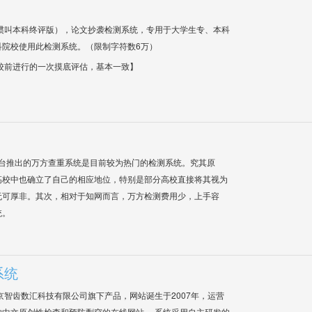
惯叫本科终评版），论文抄袭检测系统，专用于大学生专、本科
科院校使用此检测系统。（限制字符数6万）
校前进行的一次摸底评估，基本一致】
平台推出的万方查重系统是目前较为热门的检测系统。究其原
高校中也确立了自己的相应地位，特别是部分高校直接将其视为
无可厚非。其次，相对于知网而言，万方检测费用少，上手容
统。
系统
是北京智齿数汇科技有限公司旗下产品，网站诞生于2007年，运营
中文原创性检查和预防剽窃的在线网站。 系统采用自主研发的