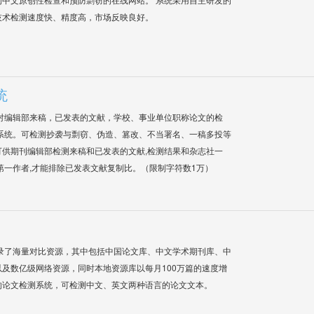
技术检测速度快、精度高，市场反映良好。
统
对编辑部来稿，已发表的文献，学校、事业单位职称论文的检
系统。可检测抄袭与剽窃、伪造、篡改、不当署名、一稿多投等
供期刊编辑部检测来稿和已发表的文献,检测结果和杂志社一
第一作者,才能排除已发表文献复制比。（限制字符数1万）
录了海量对比资源，其中包括中国论文库、中文学术期刊库、中
及数亿级网络资源，同时本地资源库以每月100万篇的速度增
的论文检测系统，可检测中文、英文两种语言的论文文本。