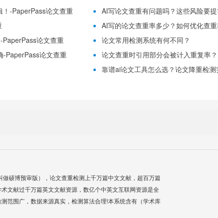
-PaperPass论文查重
AI写论文查重有问题吗？这些风险要提前理
重
AI写的论文查重率多少？如何优化查重率？
aperPass论文查重
论文常用检测系统有何不同？
PaperPass论文查重
论文查重时引用部分会被计入重复率？
靠谱ai论文工具怎么选？论文降重检测实用
叫做硕博预审版），论文查重检测上千万篇中文文献，超百万篇
学术文献过千万篇英文文献资源，数亿个中英文互联网资源是全
测范围广，数据来源真实，检测算法合理!本系统含有（学术库