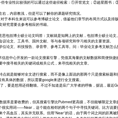
一些专业性比较强的可以通过这些途径检索：①开世览文；②超星图书；
0字左右，内容教浅，但是可以了解你的课题研究情况。
起，对于本科生来说可以参考博硕士论文，借鉴他们章节的布局方式以及排
论文研究需要去参考相应的书籍。
么意思包括博士硕士论文吗答：文献就是知网上的文献，包括博士硕士论文
会议论文、工具书、国外文献、等与各项研究和学习相关的主要资源。
学位论文、科技报告、录音带、参考工具等。问：毕业论文参考文献怎么
物技术信息中心开发的一款论文搜索引擎，凭借其海量的文献数据和简便快
要中搜寻相关的关键词或相关公式，来寻找相关的文章。
特点就是能够对全文进行搜索，而不是像上面说的那两个只是搜索标题和
没有具体的数据，所以需要google来进行全文搜索。
被封了，要是想用还得翻墙。不过不知道是应广大学者的呼唤，据说，最近Go
nce的数据库是要收费的，但其搜索引擎比Pubmed更高级，不但能够限
个很实用词——Near，这个能在相邻的两个句子中寻找关键词。比方说要
个高血压，其实并无联系。但用”Near”的话，由于两个词之间的距离