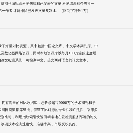
供期刊编辑部检测来稿和已发表的文献,检测结果和杂志社一
第一作者,才能排除已发表文献复制比。（限制字符数1万）
录了海量对比资源，其中包括中国论文库、中文学术期刊库、中
及数亿级网络资源，同时本地资源库以每月100万篇的速度增
的论文检测系统，可检测中文、英文两种语言的论文文本。
系统，拥有海量的对比数据库，总收录超过9000万的学术期刊和学
联网网页数据库组成，保证了比对源的专业性和广泛性。采用多
识别比对，利用指纹索引快速而精准地在云检测服务部署的论文
，该项技术检测速度快、准确率高，市场反映良好。