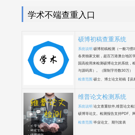
学术不端查重入口
硕博初稿查重系统
系统说明
硕博初稿检测（一般习惯
各类独家文献，超百万港澳台地区
国高校用来检测硕博论文的系统，检
与源码库）。（限制字符数30万）
检查范围
硕士、博士论文初稿【误
维普论文检测系统
系统说明
论文查重软件,维普论文
硕博等论文。检测报告支持PDF、
检查范围
毕业论文、期刊发表