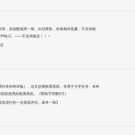
对库，其他数据库一致。出结果快，价格相对低廉，不支持验
PMLC。——不支持验证！！！
验证
惯叫本科终评版），论文抄袭检测系统，专用于大学生专、本科
科院校使用此检测系统。（限制字符数6万）
校前进行的一次摸底评估，基本一致】