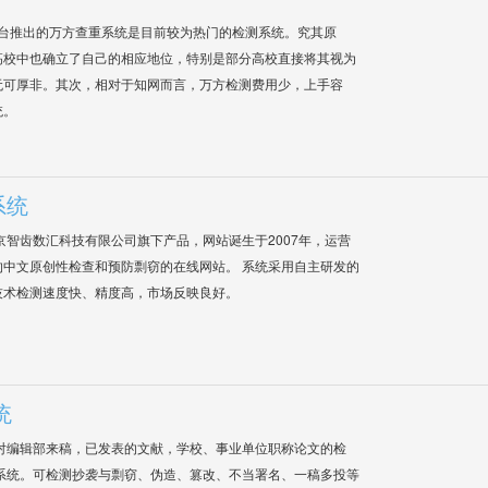
平台推出的万方查重系统是目前较为热门的检测系统。究其原
高校中也确立了自己的相应地位，特别是部分高校直接将其视为
无可厚非。其次，相对于知网而言，万方检测费用少，上手容
统。
系统
是北京智齿数汇科技有限公司旗下产品，网站诞生于2007年，运营
中文原创性检查和预防剽窃的在线网站。 系统采用自主研发的
技术检测速度快、精度高，市场反映良好。
统
对编辑部来稿，已发表的文献，学校、事业单位职称论文的检
系统。可检测抄袭与剽窃、伪造、篡改、不当署名、一稿多投等