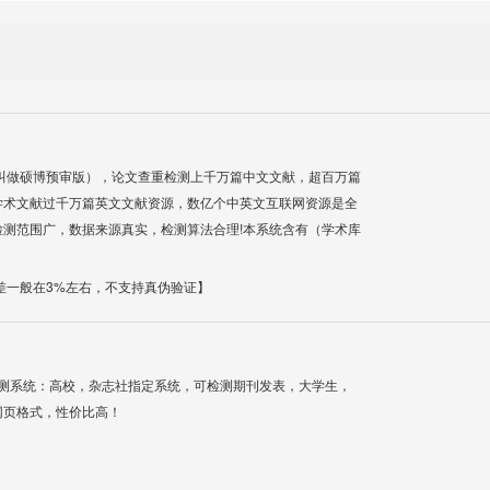
叫做硕博预审版），论文查重检测上千万篇中文文献，超百万篇
学术文献过千万篇英文文献资源，数亿个中英文互联网资源是全
测范围广，数据来源真实，检测算法合理!本系统含有（学术库
差一般在3%左右，不支持真伪验证】
检测系统：高校，杂志社指定系统，可检测期刊发表，大学生，
网页格式，性价比高！