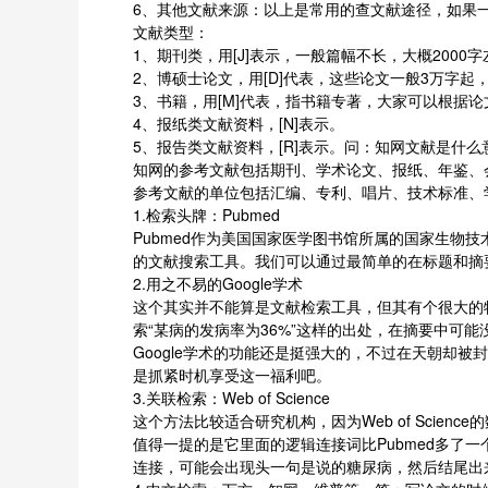
6、其他文献来源：以上是常用的查文献途径，如果
文献类型：
1、期刊类，用[J]表示，一般篇幅不长，大概200
2、博硕士论文，用[D]代表，这些论文一般3万字
3、书籍，用[M]代表，指书籍专著，大家可以根据
4、报纸类文献资料，[N]表示。
5、报告类文献资料，[R]表示。问：知网文献是什
知网的参考文献包括期刊、学术论文、报纸、年鉴、
参考文献的单位包括汇编、专利、唱片、技术标准、
1.检索头牌：Pubmed
Pubmed作为美国国家医学图书馆所属的国家生
的文献搜索工具。我们可以通过最简单的在标题和摘
2.用之不易的Google学术
这个其实并不能算是文献检索工具，但其有个很大的
索“某病的发病率为36%”这样的出处，在摘要中可能
Google学术的功能还是挺强大的，不过在天朝却
是抓紧时机享受这一福利吧。
3.关联检索：Web of Science
这个方法比较适合研究机构，因为Web of Scie
值得一提的是它里面的逻辑连接词比Pubmed多了一
连接，可能会出现头一句是说的糖尿病，然后结尾出来