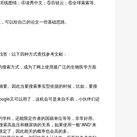
③E线图情；④读秀中文；⑤百链云；⑥全球索索等。
版，可以给自己的论文一些基础思路。
。
找答：以下四种方式查找参考文献：
捷的搜索方式，成为了网上使用最广泛的生物医学方面
摘要。因此当要搜索事实型依据的时候，比如，要搜
ogle又可以用了，这机会可是来自不易，小伙伴们还
定文章的学科，还能限定作者的国籍单位等等，非常好用。
搜索高血压和糖尿病的关系，如果使用一般”AND“来
被限定了，因此相关的概率也会高的多。