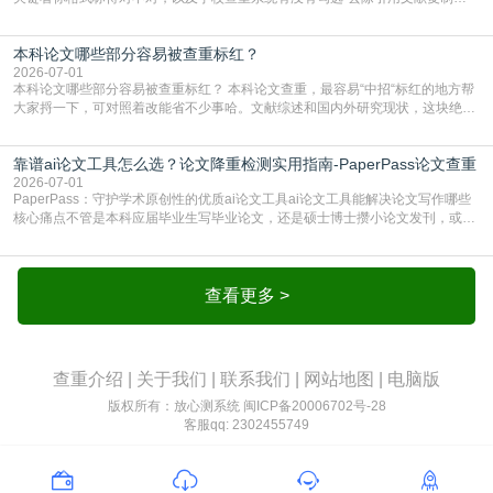
比”。如果格式完全规范，如正文引用句尾紧跟半角上标[1]，文末“参考文献”四字
独占一行，每条文献用[1][2]方括号编号、与正文一一对应，著录项符合GB/T
本科论文哪些部分容易被查重标红？
7714（作者、题名、刊名、年、卷期、页码齐全，标点用半角）；查重系统识别
成功后通常把这段标为引用，
2026-07-01
本科论文哪些部分容易被查重标红？ 本科论文查重，最容易“中招“标红的地方帮
大家捋一下，可对照着改能省不少事哈。文献综述和国内外研究现状，这块绝对
的重灾区。你介绍前人研究了啥、某个理论是谁提的，课本和往届论文里都有近
乎一模一样的话，你要是直接复制百度百科、教材或别人写好的综述段落，系统
靠谱ai论文工具怎么选？论文降重检测实用指南-PaperPass论文查重
一抓一个准，整段飘红。研究背景、意义和方法描述也是不可避免，比如“本文采
用问卷调查法““运用SPSS软件进行数据分
2026-07-01
PaperPass：守护学术原创性的优质ai论文工具ai论文工具能解决论文写作哪些
核心痛点不管是本科应届毕业生写毕业论文，还是硕士博士攒小论文发刊，或是
科研人员整理课题成果，都绕不开重复率核查、内容优化这两大难关。以前全靠
自己逐句读逐句改，熬好几个大夜不说，还经常改不到点上，交上去才发现重复
率超标，再返工太折腾。现在有了成熟的ai论文工具，这些痛点基本都能高效解
决。靠谱的ai论文工具，不止能帮你梳
查看更多 >
查重介绍
|
关于我们
|
联系我们
|
网站地图
|
电脑版
版权所有：放心测系统
闽ICP备20006702号-28
客服qq: 2302455749