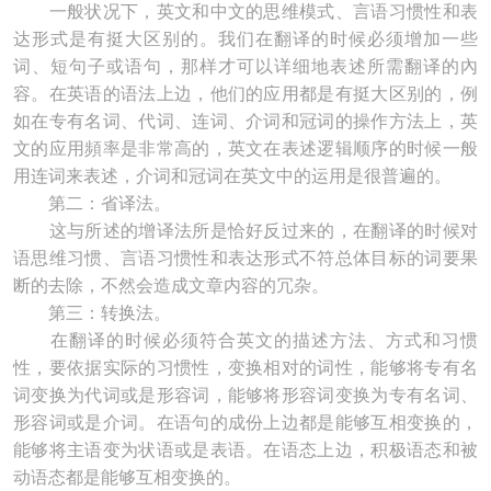
一般状况下，英文和中文的思维模式、言语习惯性和表
达形式是有挺大区别的。我们在翻译的时候必须增加一些
词、短句子或语句，那样才可以详细地表述所需翻译的內
容。在英语的语法上边，他们的应用都是有挺大区别的，例
如在专有名词、代词、连词、介词和冠词的操作方法上，英
文的应用頻率是非常高的，英文在表述逻辑顺序的时候一般
用连词来表述，介词和冠词在英文中的运用是很普遍的。
第二：省译法。
这与所述的增译法所是恰好反过来的，在翻译的时候对
语思维习惯、言语习惯性和表达形式不符总体目标的词要果
断的去除，不然会造成文章内容的冗杂。
第三：转换法。
在翻译的时候必须符合英文的描述方法、方式和习惯
性，要依据实际的习惯性，变换相对的词性，能够将专有名
词变换为代词或是形容词，能够将形容词变换为专有名词、
形容词或是介词。在语句的成份上边都是能够互相变换的，
能够将主语变为状语或是表语。在语态上边，积极语态和被
动语态都是能够互相变换的。