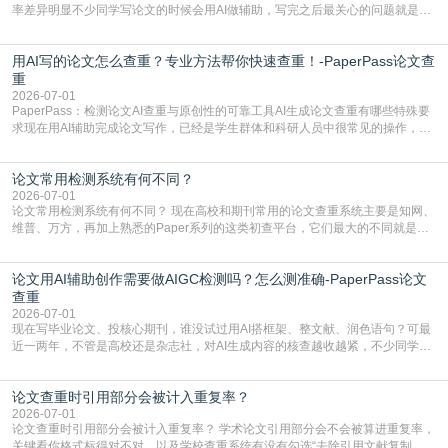
率差异明显不少同学写论文的时候会用AI做辅助，写完之后最关心的问题就是ai
写的论文查重率多少。很多人误以为AI生成的内容都是全新的，不会出现重复，
实际情况和大家想的不太一样。AI训练依赖海量公开学术文献、网络内容，生成
用AI写的论文怎么查重？专业方法帮你快速查重！-PaperPass论文查
内容本质是按照语义概率拼接已有内容，很容易和已发布的作品撞重复，甚至会
直接引用整段已有内容，所以查重率偏高是
重
2026-07-01
PaperPass：检测论文AI查重与原创性的可靠工具AI生成论文查重有哪些特殊要
求现在用AI辅助完成论文写作，已经是学生群体和科研人员中很常见的操作，不
管是搭建论文框架、梳理研究逻辑还是润色语言，不少人都会借助AI提高效率。
但很多人忽略了，AI生成的内容天生带有重复风险——训练AI的数据集本身就包
论文常用检测系统有何不同？
含大量已公开的学术内容、网络原创内容，AI输出内容时很容易无意识拼接出重
复片
2026-07-01
论文常用检测系统有何不同？ 现在高校和期刊常用的论文查重系统主要是知网、
维普、万方，再加上熟悉的Paper系列的这类初查平台，它们最大的不同就是数
据库大小、算法严格度和适用场景，弄明白区别你就不会乱花冤枉钱也不会被初
查数值误导。知网（CNKI）是学校定稿检测的绝对主流。本科用PMLC，含大学
论文用AI辅助创作需要做AIGC检测吗？怎么测准确-PaperPass论文
生联合比对库，能比历届学长论文，硕博用VIP/TMLC，含学术论文联合比对
库，期刊投稿用AMLMC/SML
查重
2026-07-01
现在写毕业论文、投核心期刊，谁没试过用AI搭框架、整文献、润色语句？可最
近一两年，不管是高校还是杂志社，对AI生成内容的核查越收越紧，不少同学投
出去的文章直接因为AIGC占比过高被打回，还有人毕设差点因为这个过不了，
真的太亏。提前做AIGC检测，已经成了很多过来人交稿前必做的一步。为什么
论文查重时引用部分会被计入重复率？
AIGC检测成了论文答辩投稿前的必备项？可能还有不少人觉得，我就用AI搭了个
框架，内容都是自己写的，至于做AIG
2026-07-01
论文查重时引用部分会被计入重复率？ 学术论文引用部分会不会被算进重复率，
关键看你格式标得对不对，以及学校查重系统有没有勾选“去除引用文献复制