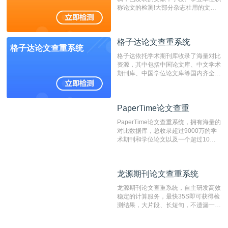
称论文的检测!大部分杂志社用的文献
抄袭检测系统。可检测抄袭与剽窃、伪
造、篡改、不当署名、一稿多投等学术
不端文献，学术不端论文查重可供期刊
格子达论文查重系统
编辑部检测来稿和已发表的文献,检测
格子达论文查重系统
结果和杂志社一致,已发表过的文章检
格子达依托学术期刊库收录了海量对比
测时注意填写第一作者,才能排除已发
资源，其中包括中国论文库、中文学术
表文献复制比。（限制字符数1万）
期刊库、中国学位论文库等国内齐全的
论文库以及数亿级网络资源，同时本地
资源库以每月100万篇的速度增加，是
目前中文文献资源涵盖全面的论文检测
PaperTime论文查重
PaperTime论文查重
系统，可检测中文、英文两种语言的论
文文本。
PaperTime论文查重系统，拥有海量的
对比数据库，总收录超过9000万的学
术期刊和学位论文以及一个超过10亿
数量的互联网网页数据库组成，保证了
比对源的专业性和广泛性。采用多级指
纹对比技术结合深度语义发掘识别比
龙源期刊论文查重系统
龙源期刊论文查重系统
对，利用指纹索引快速而精准地在云检
测服务部署的论文数据资源库中找到所
龙源期刊论文查重系统，自主研发高效
有相似的片段，该项技术检测速度快、
稳定的计算服务，最快35S即可获得检
准确率高，市场反映良好。
测结果，大片段、长短句，不遗漏一处
相似，区分论文中的正确引用参考文
献。