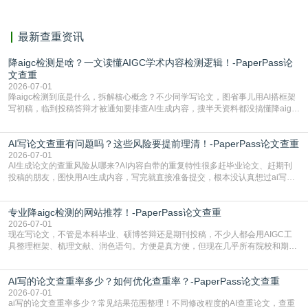
最新查重资讯
降aigc检测是啥？一文读懂AIGC学术内容检测逻辑！-PaperPass论
文查重
2026-07-01
降aigc检测到底是什么，拆解核心概念？不少同学写论文，图省事儿用AI搭框架
写初稿，临到投稿答辩才被通知要排查AI生成内容，搜半天资料都没搞懂降aigc
检测是啥，还容易把它和普通论文查重混为一谈，最后踩了坑，耽误了进度。哪
怕是已经入行的科研人员，不少人也搞不清降aigc检测是啥，对相关要求摸不
AI写论文查重有问题吗？这些风险要提前理清！-PaperPass论文查重
准。其实，降aigc检测是伴随AIGC工具在学术领域普及诞生的新需求，核心是为
了满足现在高校、期刊对AI生
2026-07-01
AI生成论文的查重风险从哪来?AI内容自带的重复特性很多赶毕业论文、赶期刊
投稿的朋友，图快用AI生成内容，写完就直接准备提交，根本没认真想过ai写论
文查重有问题吗这个问题，直到出了问题才追悔莫及。其实AI生成内容本身，就
自带不可忽视的查重风险。AI训练依赖海量公开的文本数据，生成内容本质是基
专业降aigc检测的网站推荐！-PaperPass论文查重
于训练数据的概率拼接，不是从零开始的原创创作。生成过程中，很容易复用已
有的高频公共表述，甚至直接拼接已经公开
2026-07-01
现在写论文，不管是本科毕业、硕博答辩还是期刊投稿，不少人都会用AIGC工
具整理框架、梳理文献、润色语句。方便是真方便，但现在几乎所有院校和期刊
都要求排查论文中的AIGC生成内容，不符合规范的直接打回修改。自己瞎改三
五遍还是过不了预检测的大有人在，这时候，找到靠谱的降AIGC检测率的网
AI写的论文查重率多少？如何优化查重率？-PaperPass论文查重
站，就能少走好多弯路。PaperPass：守护学术原创性的智能伙伴AIGC生成内
容的学术合规痛点去年帮一个本科师弟改
2026-07-01
ai写的论文查重率多少？常见结果范围整理！不同修改程度的AI查重论文，查重