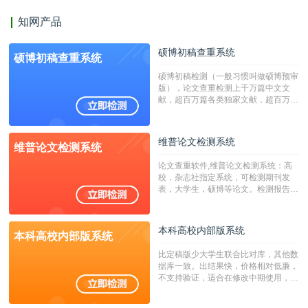
知网产品
硕博初稿查重系统
硕博初稿查重系统
硕博初稿检测（一般习惯叫做硕博预审
版），论文查重检测上千万篇中文文
献，超百万篇各类独家文献，超百万港
澳台地区学术文献过千万篇英文文献资
源，数亿个中英文互联网资源是全国高
校用来检测硕博论文的系统，检测范围
维普论文检测系统
维普论文检测系统
广，数据来源真实，检测算法合理!本
系统含有（学术库与源码库）。（限制
论文查重软件,维普论文检测系统：高
字符数30万）
校，杂志社指定系统，可检测期刊发
表，大学生，硕博等论文。检测报告支
持PDF、网页格式，性价比高！
本科高校内部版系统
本科高校内部版系统
比定稿版少大学生联合比对库，其他数
据库一致。出结果快，价格相对低廉，
不支持验证，适合在修改中期使用，定
稿推荐PMLC。——不支持验证！！！