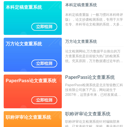
本科定稿查重系统
本科定稿查重系统
本科定稿查重版（一般习惯叫本科终评
版），论文抄袭检测系统，专用于大学
生专、本科等论文检测的系统，大多数
专、本科院校使用此检测系统。（限制
字符数6万）
万方论文查重系统
万方论文查重系统
论文检测网站,万方数据平台推出的万
方查重系统是目前较为热门的检测系
统。究其原因，万方数据通过近年的发
展，在高校中也确立了自己的相应地
位，特别是部分高校直接将其视为毕业
检测系统，其真实性和权威性无可厚
PaperPass论文查重系统
PaperPass论文查重系统
非。其次，相对于知网而言，万方检测
PaperPass检测系统是北京智齿数汇科
费用少，上手容易，是学生初次论文查
技有限公司旗下产品，网站诞生于
重的推荐系统。
2007年，运营多年来，已经发展成为
国内可信赖的中文原创性检查和预防剽
窃的在线网站。 系统采用自主研发的
动态指纹越级扫描检测技术，该项技术
职称评审论文查重系统
检测速度快、精度高，市场反映良好。
职称评审论文查重系统
职称评审论文检测系统针对编辑部来
稿，已发表的文献，学校、事业单位职