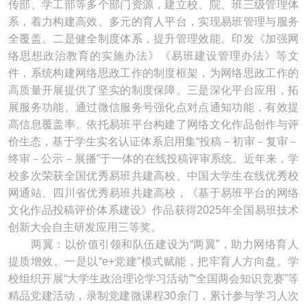
传部、学工部等多个部门资源，建立校、院、班三级管理体
系，着力构建高效、多元的育人平台，实现易班管理与服务
全覆盖。二是健全制度体系，提升管理效能。印发《加强网
络思想政治教育的实施办法》《易班建设管理办法》等文
件，系统构建网络思政工作的制度框架，为网络思政工作的
高质量开展提供了坚实的制度保障。三是深化平台应用，拓
展服务功能。通过微信服务号强化点对点通知功能，有效提
高信息覆盖率。依托易班平台构建了网络文化作品创作与评
价生态，基于学生实名认证体系启用集“投稿－初审－复审－
终审－公示－展播”于一体的在线投稿评审系统。近年来，学
校多次荣获全国优秀易班共建高校、中国大学生在线优秀校
网通站、四川省优秀易班共建高校，《基于易班平台的网络
文化作品投稿评价体系建设》作品获得2025年全国易班技术
创新大会自主研发应用三等奖。
两翼：以价值引领和队伍建设为“两翼”，助力网络育人
提质增效。一是以“e+党建”模式赋能，把牢育人方向盘。学
校组织开展“大学生政治理论学习活动”“全国两会知识竞赛”等
精品党建活动，录制党建微课程30余门，累计参与学习人次