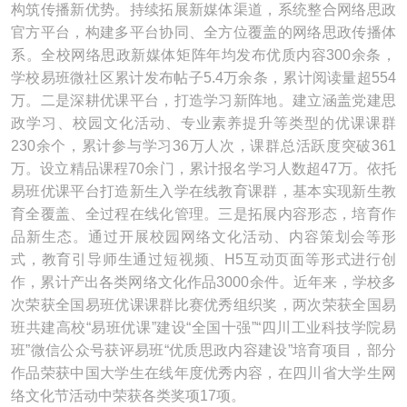
构筑传播新优势。持续拓展新媒体渠道，系统整合网络思政
官方平台，构建多平台协同、全方位覆盖的网络思政传播体
系。全校网络思政新媒体矩阵年均发布优质内容300余条，
学校易班微社区累计发布帖子5.4万余条，累计阅读量超554
万。二是深耕优课平台，打造学习新阵地。建立涵盖党建思
政学习、校园文化活动、专业素养提升等类型的优课课群
230余个，累计参与学习36万人次，课群总活跃度突破361
万。设立精品课程70余门，累计报名学习人数超47万。依托
易班优课平台打造新生入学在线教育课群，基本实现新生教
育全覆盖、全过程在线化管理。三是拓展内容形态，培育作
品新生态。通过开展校园网络文化活动、内容策划会等形
式，教育引导师生通过短视频、H5互动页面等形式进行创
作，累计产出各类网络文化作品3000余件。近年来，学校多
次荣获全国易班优课课群比赛优秀组织奖，两次荣获全国易
班共建高校“易班优课”建设“全国十强”“四川工业科技学院易
班”微信公众号获评易班“优质思政内容建设”培育项目，部分
作品荣获中国大学生在线年度优秀内容，在四川省大学生网
络文化节活动中荣获各类奖项17项。