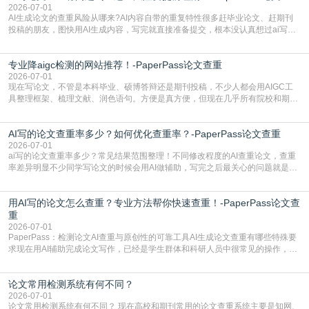
了满足现在高校、期刊对AI生
2026-07-01
AI生成论文的查重风险从哪来?AI内容自带的重复特性很多赶毕业论文、赶期刊
投稿的朋友，图快用AI生成内容，写完就直接准备提交，根本没认真想过ai写论
文查重有问题吗这个问题，直到出了问题才追悔莫及。其实AI生成内容本身，就
自带不可忽视的查重风险。AI训练依赖海量公开的文本数据，生成内容本质是基
专业降aigc检测的网站推荐！-PaperPass论文查重
于训练数据的概率拼接，不是从零开始的原创创作。生成过程中，很容易复用已
有的高频公共表述，甚至直接拼接已经公开
2026-07-01
现在写论文，不管是本科毕业、硕博答辩还是期刊投稿，不少人都会用AIGC工
具整理框架、梳理文献、润色语句。方便是真方便，但现在几乎所有院校和期刊
都要求排查论文中的AIGC生成内容，不符合规范的直接打回修改。自己瞎改三
五遍还是过不了预检测的大有人在，这时候，找到靠谱的降AIGC检测率的网
AI写的论文查重率多少？如何优化查重率？-PaperPass论文查重
站，就能少走好多弯路。PaperPass：守护学术原创性的智能伙伴AIGC生成内
容的学术合规痛点去年帮一个本科师弟改
2026-07-01
ai写的论文查重率多少？常见结果范围整理！不同修改程度的AI查重论文，查重
率差异明显不少同学写论文的时候会用AI做辅助，写完之后最关心的问题就是ai
写的论文查重率多少。很多人误以为AI生成的内容都是全新的，不会出现重复，
实际情况和大家想的不太一样。AI训练依赖海量公开学术文献、网络内容，生成
用AI写的论文怎么查重？专业方法帮你快速查重！-PaperPass论文查
内容本质是按照语义概率拼接已有内容，很容易和已发布的作品撞重复，甚至会
直接引用整段已有内容，所以查重率偏高是
重
2026-07-01
PaperPass：检测论文AI查重与原创性的可靠工具AI生成论文查重有哪些特殊要
求现在用AI辅助完成论文写作，已经是学生群体和科研人员中很常见的操作，不
管是搭建论文框架、梳理研究逻辑还是润色语言，不少人都会借助AI提高效率。
但很多人忽略了，AI生成的内容天生带有重复风险——训练AI的数据集本身就包
论文常用检测系统有何不同？
含大量已公开的学术内容、网络原创内容，AI输出内容时很容易无意识拼接出重
复片
2026-07-01
论文常用检测系统有何不同？ 现在高校和期刊常用的论文查重系统主要是知网、