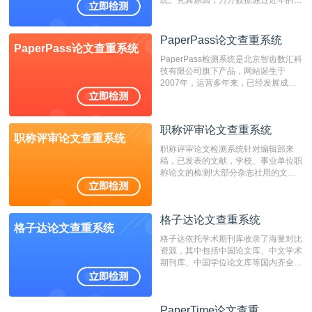
统。究其原因，万方数据通过近年的发
展，在高校中也确立了自己的相应地
位，特别是部分高校直接将其视为毕业
检测系统，其真实性和权威性无可厚
PaperPass论文查重系统
PaperPass论文查重系统
非。其次，相对于知网而言，万方检测
PaperPass检测系统是北京智齿数汇科
费用少，上手容易，是学生初次论文查
技有限公司旗下产品，网站诞生于
重的推荐系统。
2007年，运营多年来，已经发展成为
国内可信赖的中文原创性检查和预防剽
窃的在线网站。 系统采用自主研发的
动态指纹越级扫描检测技术，该项技术
职称评审论文查重系统
检测速度快、精度高，市场反映良好。
职称评审论文查重系统
职称评审论文检测系统针对编辑部来
稿，已发表的文献，学校、事业单位职
称论文的检测!大部分杂志社用的文献
抄袭检测系统。可检测抄袭与剽窃、伪
造、篡改、不当署名、一稿多投等学术
不端文献，学术不端论文查重可供期刊
格子达论文查重系统
编辑部检测来稿和已发表的文献,检测
格子达论文查重系统
结果和杂志社一致,已发表过的文章检
格子达依托学术期刊库收录了海量对比
测时注意填写第一作者,才能排除已发
资源，其中包括中国论文库、中文学术
表文献复制比。（限制字符数1万）
期刊库、中国学位论文库等国内齐全的
论文库以及数亿级网络资源，同时本地
资源库以每月100万篇的速度增加，是
目前中文文献资源涵盖全面的论文检测
PaperTime论文查重
PaperTime论文查重
系统，可检测中文、英文两种语言的论