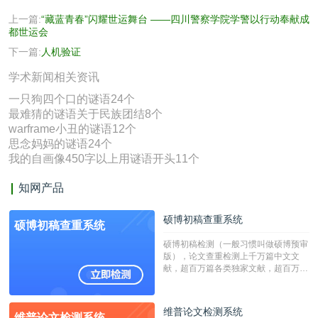
上一篇:
“藏蓝青春”闪耀世运舞台 ——四川警察学院学警以行动奉献成
都世运会
下一篇:
人机验证
学术新闻相关资讯
一只狗四个口的谜语24个
最难猜的谜语关于民族团结8个
warframe小丑的谜语12个
思念妈妈的谜语24个
我的自画像450字以上用谜语开头11个
知网产品
硕博初稿查重系统
硕博初稿查重系统
硕博初稿检测（一般习惯叫做硕博预审
版），论文查重检测上千万篇中文文
献，超百万篇各类独家文献，超百万港
澳台地区学术文献过千万篇英文文献资
源，数亿个中英文互联网资源是全国高
校用来检测硕博论文的系统，检测范围
维普论文检测系统
维普论文检测系统
广，数据来源真实，检测算法合理!本