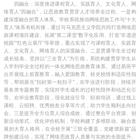
四融合：深度推进课程育人、实践育人、文化育人、网
络育人“四融合”，让思政教育贯穿人才培养全过程。一是构
建深度融合的育人体系。学校系统推动网络思政工作与“十大
育人”体系有机衔接，通过与马克思主义学院共同打造网络思
政课程项目建设、拓展“第二课堂”数字化应用、打造“非遗进
校园”“红色云展厅”等举措，重点实现了与课程育人、实践育
人、文化育人、网络育人的深度融合。二是贯通学生全过程
成长链条。坚持以“三全育人”为引领，系统构建贯穿学生从
入学到毕业全过程的一体化网络思政教育体系。通过易班平
台开展线上前置教育，融入爱国教育、校史校情和适应性指
导，帮助新生“扣好第一粒扣子”，在学业进行阶段，持续开
展各类专题教育，实现对学生成长的过程性陪伴和动态化引
导。在毕业教育阶段，强化就业引导、职前培训，通过线上
课程、云招聘、优秀校友分享等方式，助力学生顺利走向社
会。三是提升全方位育人综合成效。通过整合平台资源、创
新活动形式、优化评价机制，学校构建了多维联动、融合发
展的大育人格局，在全校开展“三联全覆盖，党建谱新篇”品
牌创建活动，实现了网络思政育人质量与实效的全面提升。