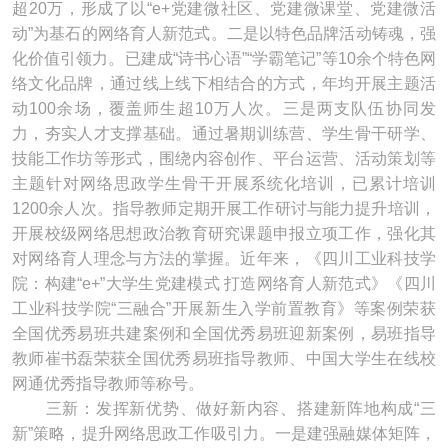
超20万，形成了以“e+党建微社区、党建微课堂、党建微活
动”为基石的网络育人新范式。二是以特色品牌活动铸魂，强
化价值引领力。已建成“诗书心语”“学霸笔记”等10余个特色网
络文化品牌，通过线上线下相结合的方式，年均开展主题活
动100余场，覆盖师生超10万人次。三是两支队伍协同发
力，夯实人才支撑基础。通过暑期训练营、学生骨干研学、
技能工作坊等形式，围绕内容创作、平台运营、活动策划等
主题针对网络思政学生骨干开展系统化培训，已累计培训
1200余人次。指导教师定期开展工作研讨与能力提升培训，
开展校级网络思想政治教育研究课题申报立项工作，强化其
对网络育人理念与方法的掌握。近年来，《四川工业科技学
院：构建“e+”大学生党建模式 打造网络育人新范式》《四川
工业科技学院“三融合”开展新生入学前置教育》等案例荣获
全国优秀易班共建案例和全国优秀易班迎新案例，易班指导
教师崔书磊荣获全国优秀易班指导教师、中国大学生在线校
网通优秀指导教师等称号。
三新：发挥新优势、做好新内容、搭建新阵地构成“三
新”策略，提升网络思政工作吸引力。一是建强融媒体矩阵，