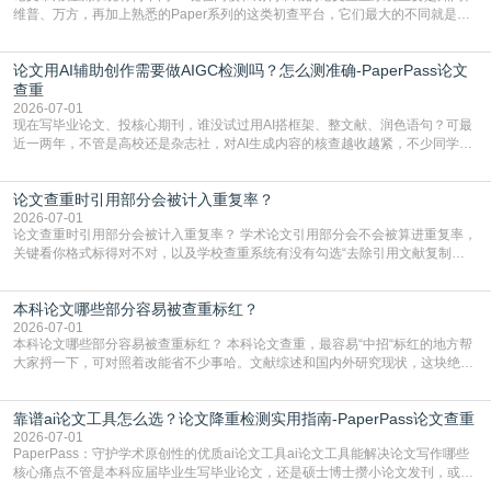
维普、万方，再加上熟悉的Paper系列的这类初查平台，它们最大的不同就是数
据库大小、算法严格度和适用场景，弄明白区别你就不会乱花冤枉钱也不会被初
查数值误导。知网（CNKI）是学校定稿检测的绝对主流。本科用PMLC，含大学
论文用AI辅助创作需要做AIGC检测吗？怎么测准确-PaperPass论文
生联合比对库，能比历届学长论文，硕博用VIP/TMLC，含学术论文联合比对
库，期刊投稿用AMLMC/SML
查重
2026-07-01
现在写毕业论文、投核心期刊，谁没试过用AI搭框架、整文献、润色语句？可最
近一两年，不管是高校还是杂志社，对AI生成内容的核查越收越紧，不少同学投
出去的文章直接因为AIGC占比过高被打回，还有人毕设差点因为这个过不了，
真的太亏。提前做AIGC检测，已经成了很多过来人交稿前必做的一步。为什么
论文查重时引用部分会被计入重复率？
AIGC检测成了论文答辩投稿前的必备项？可能还有不少人觉得，我就用AI搭了个
框架，内容都是自己写的，至于做AIG
2026-07-01
论文查重时引用部分会被计入重复率？ 学术论文引用部分会不会被算进重复率，
关键看你格式标得对不对，以及学校查重系统有没有勾选“去除引用文献复制
比”。如果格式完全规范，如正文引用句尾紧跟半角上标[1]，文末“参考文献”四字
独占一行，每条文献用[1][2]方括号编号、与正文一一对应，著录项符合GB/T
本科论文哪些部分容易被查重标红？
7714（作者、题名、刊名、年、卷期、页码齐全，标点用半角）；查重系统识别
成功后通常把这段标为引用，
2026-07-01
本科论文哪些部分容易被查重标红？ 本科论文查重，最容易“中招“标红的地方帮
大家捋一下，可对照着改能省不少事哈。文献综述和国内外研究现状，这块绝对
的重灾区。你介绍前人研究了啥、某个理论是谁提的，课本和往届论文里都有近
乎一模一样的话，你要是直接复制百度百科、教材或别人写好的综述段落，系统
靠谱ai论文工具怎么选？论文降重检测实用指南-PaperPass论文查重
一抓一个准，整段飘红。研究背景、意义和方法描述也是不可避免，比如“本文采
用问卷调查法““运用SPSS软件进行数据分
2026-07-01
PaperPass：守护学术原创性的优质ai论文工具ai论文工具能解决论文写作哪些
核心痛点不管是本科应届毕业生写毕业论文，还是硕士博士攒小论文发刊，或是
科研人员整理课题成果，都绕不开重复率核查、内容优化这两大难关。以前全靠