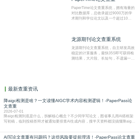
文文本。
PaperTime论文查重系统，拥有海量的
对比数据库，总收录超过9000万的学
术期刊和学位论文以及一个超过10亿
数量的互联网网页数据库组成，保证了
比对源的专业性和广泛性。采用多级指
纹对比技术结合深度语义发掘识别比
龙源期刊论文查重系统
龙源期刊论文查重系统
对，利用指纹索引快速而精准地在云检
测服务部署的论文数据资源库中找到所
龙源期刊论文查重系统，自主研发高效
有相似的片段，该项技术检测速度快、
稳定的计算服务，最快35S即可获得检
准确率高，市场反映良好。
测结果，大片段、长短句，不遗漏一处
相似，区分论文中的正确引用参考文
献。
最新查重资讯
降aigc检测是啥？一文读懂AIGC学术内容检测逻辑！-PaperPass论
文查重
2026-07-01
降aigc检测到底是什么，拆解核心概念？不少同学写论文，图省事儿用AI搭框架
写初稿，临到投稿答辩才被通知要排查AI生成内容，搜半天资料都没搞懂降aigc
检测是啥，还容易把它和普通论文查重混为一谈，最后踩了坑，耽误了进度。哪
怕是已经入行的科研人员，不少人也搞不清降aigc检测是啥，对相关要求摸不
AI写论文查重有问题吗？这些风险要提前理清！-PaperPass论文查重
准。其实，降aigc检测是伴随AIGC工具在学术领域普及诞生的新需求，核心是为