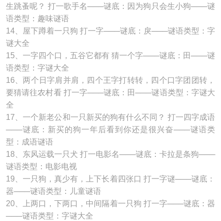
生跳蚤呢？ 打一歌手名───谜底：因为狗只会生小狗───谜
语类型：趣味谜语
14、屋下蹲着一只狗 打一字───谜底：戾───谜语类型：字
谜大全
15、一字四个口，五谷它都有 猜一个字───谜底：田───谜
语类型：字谜大全
16、两个日字肩并肩，四个王字打转转，四个口字团团转，
要猜请往农村看 打一字───谜底：田───谜语类型：字谜大
全
17、一个新老公和一只新买的狗有什么不同？ 打一四字成语
───谜底：新买的狗一年后看到你还是很兴奋───谜语类
型：成语谜语
18、东风运载一只犬 打一电影名───谜底：卡拉是条狗───
谜语类型：电影电视
19、一只狗，真少有，上下长着四张口 打一字谜───谜底：
器───谜语类型：儿童谜语
20、上两口，下两口，中间隔着一只狗 打一字───谜底：器
───谜语类型：字谜大全