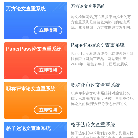
万方论文查重系统
万方论文查重系统
论文检测网站,万方数据平台推出的万
方查重系统是目前较为热门的检测系
统。究其原因，万方数据通过近年的发
展，在高校中也确立了自己的相应地
位，特别是部分高校直接将其视为毕业
检测系统，其真实性和权威性无可厚
PaperPass论文查重系统
PaperPass论文查重系统
非。其次，相对于知网而言，万方检测
PaperPass检测系统是北京智齿数汇科
费用少，上手容易，是学生初次论文查
技有限公司旗下产品，网站诞生于
重的推荐系统。
2007年，运营多年来，已经发展成为
国内可信赖的中文原创性检查和预防剽
窃的在线网站。 系统采用自主研发的
动态指纹越级扫描检测技术，该项技术
职称评审论文查重系统
检测速度快、精度高，市场反映良好。
职称评审论文查重系统
职称评审论文检测系统针对编辑部来
稿，已发表的文献，学校、事业单位职
称论文的检测!大部分杂志社用的文献
抄袭检测系统。可检测抄袭与剽窃、伪
造、篡改、不当署名、一稿多投等学术
不端文献，学术不端论文查重可供期刊
格子达论文查重系统
编辑部检测来稿和已发表的文献,检测
格子达论文查重系统
结果和杂志社一致,已发表过的文章检
格子达依托学术期刊库收录了海量对比
测时注意填写第一作者,才能排除已发