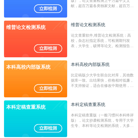
版），论文查重检测上千万篇中文文
献，超百万篇各类独家文献，超百万港
澳台地区学术文献过千万篇英文文献资
源，数亿个中英文互联网资源是全国高
校用来检测硕博论文的系统，检测范围
维普论文检测系统
维普论文检测系统
广，数据来源真实，检测算法合理!本
系统含有（学术库与源码库）。（限制
论文查重软件,维普论文检测系统：高
字符数30万）
校，杂志社指定系统，可检测期刊发
表，大学生，硕博等论文。检测报告支
持PDF、网页格式，性价比高！
本科高校内部版系统
本科高校内部版系统
比定稿版少大学生联合比对库，其他数
据库一致。出结果快，价格相对低廉，
不支持验证，适合在修改中期使用，定
稿推荐PMLC。——不支持验证！！！
本科定稿查重系统
本科定稿查重系统
本科定稿查重版（一般习惯叫本科终评
版），论文抄袭检测系统，专用于大学
生专、本科等论文检测的系统，大多数
专、本科院校使用此检测系统。（限制
字符数6万）