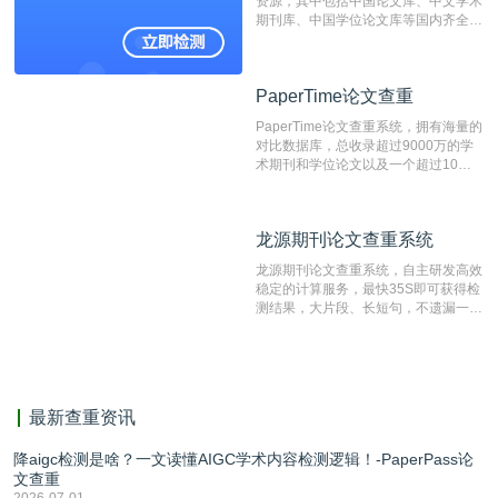
资源，其中包括中国论文库、中文学术
表文献复制比。（限制字符数1万）
期刊库、中国学位论文库等国内齐全的
论文库以及数亿级网络资源，同时本地
资源库以每月100万篇的速度增加，是
目前中文文献资源涵盖全面的论文检测
PaperTime论文查重
PaperTime论文查重
系统，可检测中文、英文两种语言的论
文文本。
PaperTime论文查重系统，拥有海量的
对比数据库，总收录超过9000万的学
术期刊和学位论文以及一个超过10亿
数量的互联网网页数据库组成，保证了
比对源的专业性和广泛性。采用多级指
纹对比技术结合深度语义发掘识别比
龙源期刊论文查重系统
龙源期刊论文查重系统
对，利用指纹索引快速而精准地在云检
测服务部署的论文数据资源库中找到所
龙源期刊论文查重系统，自主研发高效
有相似的片段，该项技术检测速度快、
稳定的计算服务，最快35S即可获得检
准确率高，市场反映良好。
测结果，大片段、长短句，不遗漏一处
相似，区分论文中的正确引用参考文
献。
最新查重资讯
降aigc检测是啥？一文读懂AIGC学术内容检测逻辑！-PaperPass论
文查重
2026-07-01