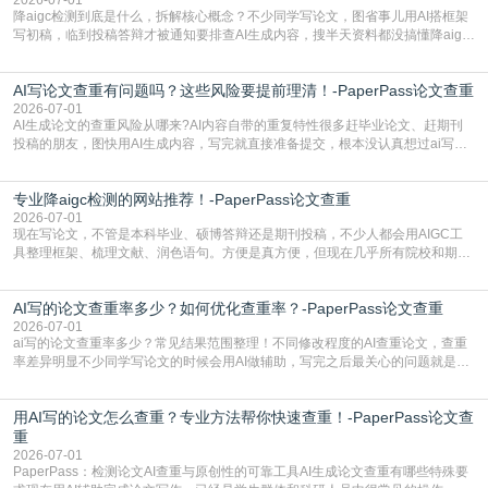
降aigc检测到底是什么，拆解核心概念？不少同学写论文，图省事儿用AI搭框架
写初稿，临到投稿答辩才被通知要排查AI生成内容，搜半天资料都没搞懂降aigc
检测是啥，还容易把它和普通论文查重混为一谈，最后踩了坑，耽误了进度。哪
怕是已经入行的科研人员，不少人也搞不清降aigc检测是啥，对相关要求摸不
AI写论文查重有问题吗？这些风险要提前理清！-PaperPass论文查重
准。其实，降aigc检测是伴随AIGC工具在学术领域普及诞生的新需求，核心是为
了满足现在高校、期刊对AI生
2026-07-01
AI生成论文的查重风险从哪来?AI内容自带的重复特性很多赶毕业论文、赶期刊
投稿的朋友，图快用AI生成内容，写完就直接准备提交，根本没认真想过ai写论
文查重有问题吗这个问题，直到出了问题才追悔莫及。其实AI生成内容本身，就
自带不可忽视的查重风险。AI训练依赖海量公开的文本数据，生成内容本质是基
专业降aigc检测的网站推荐！-PaperPass论文查重
于训练数据的概率拼接，不是从零开始的原创创作。生成过程中，很容易复用已
有的高频公共表述，甚至直接拼接已经公开
2026-07-01
现在写论文，不管是本科毕业、硕博答辩还是期刊投稿，不少人都会用AIGC工
具整理框架、梳理文献、润色语句。方便是真方便，但现在几乎所有院校和期刊
都要求排查论文中的AIGC生成内容，不符合规范的直接打回修改。自己瞎改三
五遍还是过不了预检测的大有人在，这时候，找到靠谱的降AIGC检测率的网
AI写的论文查重率多少？如何优化查重率？-PaperPass论文查重
站，就能少走好多弯路。PaperPass：守护学术原创性的智能伙伴AIGC生成内
容的学术合规痛点去年帮一个本科师弟改
2026-07-01
ai写的论文查重率多少？常见结果范围整理！不同修改程度的AI查重论文，查重
率差异明显不少同学写论文的时候会用AI做辅助，写完之后最关心的问题就是ai
写的论文查重率多少。很多人误以为AI生成的内容都是全新的，不会出现重复，
实际情况和大家想的不太一样。AI训练依赖海量公开学术文献、网络内容，生成
用AI写的论文怎么查重？专业方法帮你快速查重！-PaperPass论文查
内容本质是按照语义概率拼接已有内容，很容易和已发布的作品撞重复，甚至会
直接引用整段已有内容，所以查重率偏高是
重
2026-07-01
PaperPass：检测论文AI查重与原创性的可靠工具AI生成论文查重有哪些特殊要