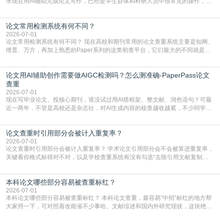
求现在用AI辅助完成论文写作，已经是学生群体和科研人员中很常见的操作，不
管是搭建论文框架、梳理研究逻辑还是润色语言，不少人都会借助AI提高效率。
但很多人忽略了，AI生成的内容天生带有重复风险——训练AI的数据集本身就包
论文常用检测系统有何不同？
含大量已公开的学术内容、网络原创内容，AI输出内容时很容易无意识拼接出重
复片
2026-07-01
论文常用检测系统有何不同？ 现在高校和期刊常用的论文查重系统主要是知网、
维普、万方，再加上熟悉的Paper系列的这类初查平台，它们最大的不同就是数
据库大小、算法严格度和适用场景，弄明白区别你就不会乱花冤枉钱也不会被初
查数值误导。知网（CNKI）是学校定稿检测的绝对主流。本科用PMLC，含大学
论文用AI辅助创作需要做AIGC检测吗？怎么测准确-PaperPass论文
生联合比对库，能比历届学长论文，硕博用VIP/TMLC，含学术论文联合比对
库，期刊投稿用AMLMC/SML
查重
2026-07-01
现在写毕业论文、投核心期刊，谁没试过用AI搭框架、整文献、润色语句？可最
近一两年，不管是高校还是杂志社，对AI生成内容的核查越收越紧，不少同学投
出去的文章直接因为AIGC占比过高被打回，还有人毕设差点因为这个过不了，
真的太亏。提前做AIGC检测，已经成了很多过来人交稿前必做的一步。为什么
论文查重时引用部分会被计入重复率？
AIGC检测成了论文答辩投稿前的必备项？可能还有不少人觉得，我就用AI搭了个
框架，内容都是自己写的，至于做AIG
2026-07-01
论文查重时引用部分会被计入重复率？ 学术论文引用部分会不会被算进重复率，
关键看你格式标得对不对，以及学校查重系统有没有勾选“去除引用文献复制
比”。如果格式完全规范，如正文引用句尾紧跟半角上标[1]，文末“参考文献”四字
独占一行，每条文献用[1][2]方括号编号、与正文一一对应，著录项符合GB/T
本科论文哪些部分容易被查重标红？
7714（作者、题名、刊名、年、卷期、页码齐全，标点用半角）；查重系统识别
成功后通常把这段标为引用，
2026-07-01
本科论文哪些部分容易被查重标红？ 本科论文查重，最容易“中招“标红的地方帮
大家捋一下，可对照着改能省不少事哈。文献综述和国内外研究现状，这块绝对
的重灾区。你介绍前人研究了啥、某个理论是谁提的，课本和往届论文里都有近