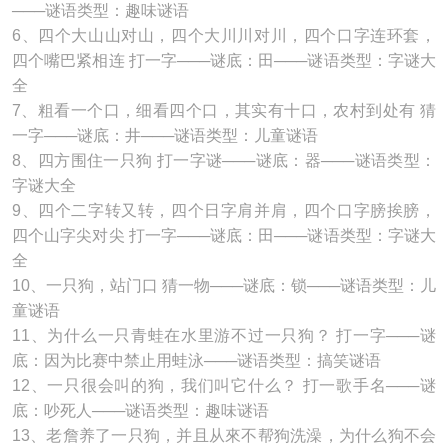
───谜语类型：趣味谜语
6、四个大山山对山，四个大川川对川，四个口字连环套，
四个嘴巴紧相连 打一字───谜底：田───谜语类型：字谜大
全
7、粗看一个口，细看四个口，其实有十口，农村到处有 猜
一字───谜底：井───谜语类型：儿童谜语
8、四方围住一只狗 打一字谜───谜底：器───谜语类型：
字谜大全
9、四个二字转又转，四个日字肩并肩，四个口字膀挨膀，
四个山字尖对尖 打一字───谜底：田───谜语类型：字谜大
全
10、一只狗，站门口 猜一物───谜底：锁───谜语类型：儿
童谜语
11、为什么一只青蛙在水里游不过一只狗？ 打一字───谜
底：因为比赛中禁止用蛙泳───谜语类型：搞笑谜语
12、一只很会叫的狗，我们叫它什么？ 打一歌手名───谜
底：吵死人───谜语类型：趣味谜语
13、老詹养了一只狗，并且从來不帮狗洗澡，为什么狗不会