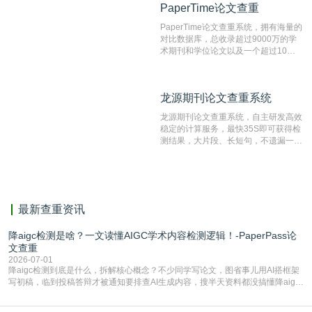
PaperTime论文查重
PaperTime论文查重
系统，可检测中文、英文两种语言的论
文文本。
PaperTime论文查重系统，拥有海量的
对比数据库，总收录超过9000万的学
术期刊和学位论文以及一个超过10亿
数量的互联网网页数据库组成，保证了
比对源的专业性和广泛性。采用多级指
纹对比技术结合深度语义发掘识别比
龙源期刊论文查重系统
龙源期刊论文查重系统
对，利用指纹索引快速而精准地在云检
测服务部署的论文数据资源库中找到所
龙源期刊论文查重系统，自主研发高效
有相似的片段，该项技术检测速度快、
稳定的计算服务，最快35S即可获得检
准确率高，市场反映良好。
测结果，大片段、长短句，不遗漏一处
相似，区分论文中的正确引用参考文
献。
最新查重资讯
降aigc检测是啥？一文读懂AIGC学术内容检测逻辑！-PaperPass论
文查重
2026-07-01
降aigc检测到底是什么，拆解核心概念？不少同学写论文，图省事儿用AI搭框架
写初稿，临到投稿答辩才被通知要排查AI生成内容，搜半天资料都没搞懂降aigc
检测是啥，还容易把它和普通论文查重混为一谈，最后踩了坑，耽误了进度。哪
怕是已经入行的科研人员，不少人也搞不清降aigc检测是啥，对相关要求摸不