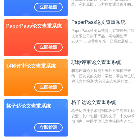
统。究其原因，万方数据通过近年的发
展，在高校中也确立了自己的相应地
位，特别是部分高校直接将其视为毕业
检测系统，其真实性和权威性无可厚
PaperPass论文查重系统
PaperPass论文查重系统
非。其次，相对于知网而言，万方检测
PaperPass检测系统是北京智齿数汇科
费用少，上手容易，是学生初次论文查
技有限公司旗下产品，网站诞生于
重的推荐系统。
2007年，运营多年来，已经发展成为
国内可信赖的中文原创性检查和预防剽
窃的在线网站。 系统采用自主研发的
动态指纹越级扫描检测技术，该项技术
职称评审论文查重系统
检测速度快、精度高，市场反映良好。
职称评审论文查重系统
职称评审论文检测系统针对编辑部来
稿，已发表的文献，学校、事业单位职
称论文的检测!大部分杂志社用的文献
抄袭检测系统。可检测抄袭与剽窃、伪
造、篡改、不当署名、一稿多投等学术
不端文献，学术不端论文查重可供期刊
格子达论文查重系统
编辑部检测来稿和已发表的文献,检测
格子达论文查重系统
结果和杂志社一致,已发表过的文章检
格子达依托学术期刊库收录了海量对比
测时注意填写第一作者,才能排除已发
资源，其中包括中国论文库、中文学术
表文献复制比。（限制字符数1万）
期刊库、中国学位论文库等国内齐全的
论文库以及数亿级网络资源，同时本地
资源库以每月100万篇的速度增加，是
目前中文文献资源涵盖全面的论文检测