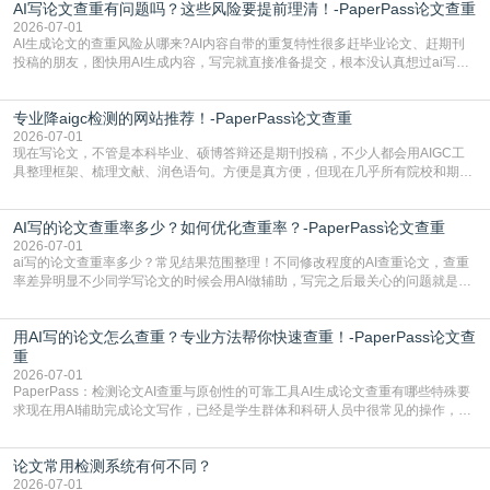
AI写论文查重有问题吗？这些风险要提前理清！-PaperPass论文查重
准。其实，降aigc检测是伴随AIGC工具在学术领域普及诞生的新需求，核心是为
了满足现在高校、期刊对AI生
2026-07-01
AI生成论文的查重风险从哪来?AI内容自带的重复特性很多赶毕业论文、赶期刊
投稿的朋友，图快用AI生成内容，写完就直接准备提交，根本没认真想过ai写论
文查重有问题吗这个问题，直到出了问题才追悔莫及。其实AI生成内容本身，就
自带不可忽视的查重风险。AI训练依赖海量公开的文本数据，生成内容本质是基
专业降aigc检测的网站推荐！-PaperPass论文查重
于训练数据的概率拼接，不是从零开始的原创创作。生成过程中，很容易复用已
有的高频公共表述，甚至直接拼接已经公开
2026-07-01
现在写论文，不管是本科毕业、硕博答辩还是期刊投稿，不少人都会用AIGC工
具整理框架、梳理文献、润色语句。方便是真方便，但现在几乎所有院校和期刊
都要求排查论文中的AIGC生成内容，不符合规范的直接打回修改。自己瞎改三
五遍还是过不了预检测的大有人在，这时候，找到靠谱的降AIGC检测率的网
AI写的论文查重率多少？如何优化查重率？-PaperPass论文查重
站，就能少走好多弯路。PaperPass：守护学术原创性的智能伙伴AIGC生成内
容的学术合规痛点去年帮一个本科师弟改
2026-07-01
ai写的论文查重率多少？常见结果范围整理！不同修改程度的AI查重论文，查重
率差异明显不少同学写论文的时候会用AI做辅助，写完之后最关心的问题就是ai
写的论文查重率多少。很多人误以为AI生成的内容都是全新的，不会出现重复，
实际情况和大家想的不太一样。AI训练依赖海量公开学术文献、网络内容，生成
用AI写的论文怎么查重？专业方法帮你快速查重！-PaperPass论文查
内容本质是按照语义概率拼接已有内容，很容易和已发布的作品撞重复，甚至会
直接引用整段已有内容，所以查重率偏高是
重
2026-07-01
PaperPass：检测论文AI查重与原创性的可靠工具AI生成论文查重有哪些特殊要
求现在用AI辅助完成论文写作，已经是学生群体和科研人员中很常见的操作，不
管是搭建论文框架、梳理研究逻辑还是润色语言，不少人都会借助AI提高效率。
但很多人忽略了，AI生成的内容天生带有重复风险——训练AI的数据集本身就包
论文常用检测系统有何不同？
含大量已公开的学术内容、网络原创内容，AI输出内容时很容易无意识拼接出重
复片
2026-07-01