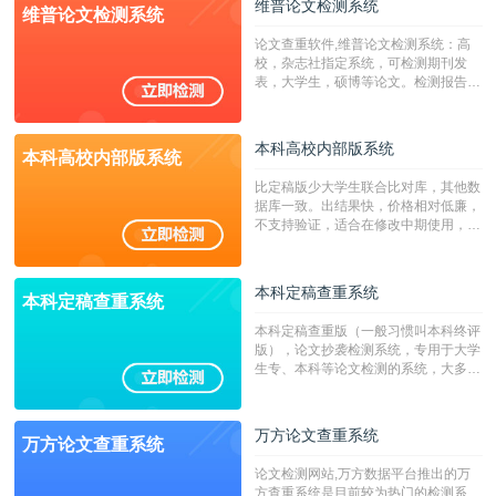
维普论文检测系统
维普论文检测系统
广，数据来源真实，检测算法合理!本
系统含有（学术库与源码库）。（限制
论文查重软件,维普论文检测系统：高
字符数30万）
校，杂志社指定系统，可检测期刊发
表，大学生，硕博等论文。检测报告支
持PDF、网页格式，性价比高！
本科高校内部版系统
本科高校内部版系统
比定稿版少大学生联合比对库，其他数
据库一致。出结果快，价格相对低廉，
不支持验证，适合在修改中期使用，定
稿推荐PMLC。——不支持验证！！！
本科定稿查重系统
本科定稿查重系统
本科定稿查重版（一般习惯叫本科终评
版），论文抄袭检测系统，专用于大学
生专、本科等论文检测的系统，大多数
专、本科院校使用此检测系统。（限制
字符数6万）
万方论文查重系统
万方论文查重系统
论文检测网站,万方数据平台推出的万
方查重系统是目前较为热门的检测系