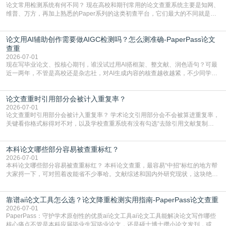
论文常用检测系统有何不同？ 现在高校和期刊常用的论文查重系统主要是知网、
维普、万方，再加上熟悉的Paper系列的这类初查平台，它们最大的不同就是数
据库大小、算法严格度和适用场景，弄明白区别你就不会乱花冤枉钱也不会被初
查数值误导。知网（CNKI）是学校定稿检测的绝对主流。本科用PMLC，含大学
论文用AI辅助创作需要做AIGC检测吗？怎么测准确-PaperPass论文
生联合比对库，能比历届学长论文，硕博用VIP/TMLC，含学术论文联合比对
库，期刊投稿用AMLMC/SML
查重
2026-07-01
现在写毕业论文、投核心期刊，谁没试过用AI搭框架、整文献、润色语句？可最
近一两年，不管是高校还是杂志社，对AI生成内容的核查越收越紧，不少同学投
出去的文章直接因为AIGC占比过高被打回，还有人毕设差点因为这个过不了，
真的太亏。提前做AIGC检测，已经成了很多过来人交稿前必做的一步。为什么
论文查重时引用部分会被计入重复率？
AIGC检测成了论文答辩投稿前的必备项？可能还有不少人觉得，我就用AI搭了个
框架，内容都是自己写的，至于做AIG
2026-07-01
论文查重时引用部分会被计入重复率？ 学术论文引用部分会不会被算进重复率，
关键看你格式标得对不对，以及学校查重系统有没有勾选“去除引用文献复制
比”。如果格式完全规范，如正文引用句尾紧跟半角上标[1]，文末“参考文献”四字
独占一行，每条文献用[1][2]方括号编号、与正文一一对应，著录项符合GB/T
本科论文哪些部分容易被查重标红？
7714（作者、题名、刊名、年、卷期、页码齐全，标点用半角）；查重系统识别
成功后通常把这段标为引用，
2026-07-01
本科论文哪些部分容易被查重标红？ 本科论文查重，最容易“中招“标红的地方帮
大家捋一下，可对照着改能省不少事哈。文献综述和国内外研究现状，这块绝对
的重灾区。你介绍前人研究了啥、某个理论是谁提的，课本和往届论文里都有近
乎一模一样的话，你要是直接复制百度百科、教材或别人写好的综述段落，系统
靠谱ai论文工具怎么选？论文降重检测实用指南-PaperPass论文查重
一抓一个准，整段飘红。研究背景、意义和方法描述也是不可避免，比如“本文采
用问卷调查法““运用SPSS软件进行数据分
2026-07-01
PaperPass：守护学术原创性的优质ai论文工具ai论文工具能解决论文写作哪些
核心痛点不管是本科应届毕业生写毕业论文，还是硕士博士攒小论文发刊，或是