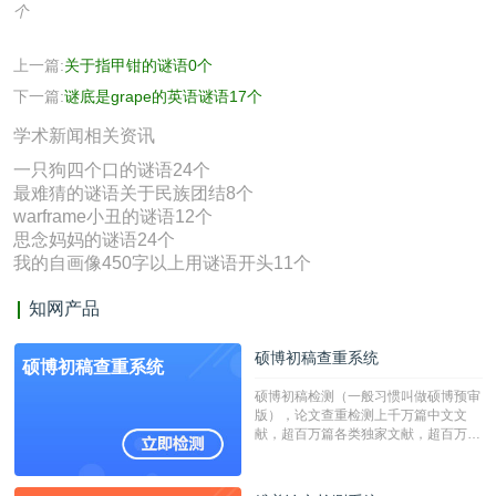
个
上一篇:
关于指甲钳的谜语0个
下一篇:
谜底是grape的英语谜语17个
学术新闻相关资讯
一只狗四个口的谜语24个
最难猜的谜语关于民族团结8个
warframe小丑的谜语12个
思念妈妈的谜语24个
我的自画像450字以上用谜语开头11个
知网产品
硕博初稿查重系统
硕博初稿查重系统
硕博初稿检测（一般习惯叫做硕博预审
版），论文查重检测上千万篇中文文
献，超百万篇各类独家文献，超百万港
澳台地区学术文献过千万篇英文文献资
源，数亿个中英文互联网资源是全国高
校用来检测硕博论文的系统，检测范围