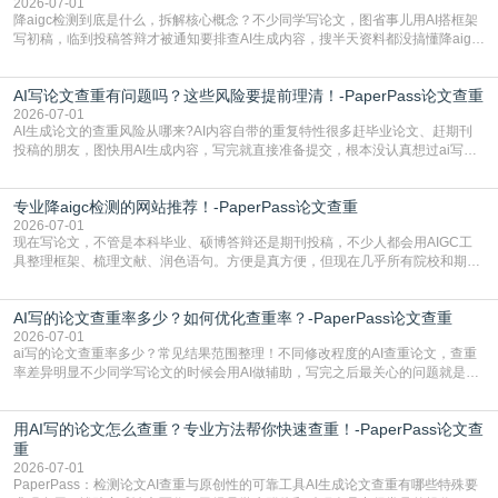
2026-07-01
降aigc检测到底是什么，拆解核心概念？不少同学写论文，图省事儿用AI搭框架
写初稿，临到投稿答辩才被通知要排查AI生成内容，搜半天资料都没搞懂降aigc
检测是啥，还容易把它和普通论文查重混为一谈，最后踩了坑，耽误了进度。哪
怕是已经入行的科研人员，不少人也搞不清降aigc检测是啥，对相关要求摸不
AI写论文查重有问题吗？这些风险要提前理清！-PaperPass论文查重
准。其实，降aigc检测是伴随AIGC工具在学术领域普及诞生的新需求，核心是为
了满足现在高校、期刊对AI生
2026-07-01
AI生成论文的查重风险从哪来?AI内容自带的重复特性很多赶毕业论文、赶期刊
投稿的朋友，图快用AI生成内容，写完就直接准备提交，根本没认真想过ai写论
文查重有问题吗这个问题，直到出了问题才追悔莫及。其实AI生成内容本身，就
自带不可忽视的查重风险。AI训练依赖海量公开的文本数据，生成内容本质是基
专业降aigc检测的网站推荐！-PaperPass论文查重
于训练数据的概率拼接，不是从零开始的原创创作。生成过程中，很容易复用已
有的高频公共表述，甚至直接拼接已经公开
2026-07-01
现在写论文，不管是本科毕业、硕博答辩还是期刊投稿，不少人都会用AIGC工
具整理框架、梳理文献、润色语句。方便是真方便，但现在几乎所有院校和期刊
都要求排查论文中的AIGC生成内容，不符合规范的直接打回修改。自己瞎改三
五遍还是过不了预检测的大有人在，这时候，找到靠谱的降AIGC检测率的网
AI写的论文查重率多少？如何优化查重率？-PaperPass论文查重
站，就能少走好多弯路。PaperPass：守护学术原创性的智能伙伴AIGC生成内
容的学术合规痛点去年帮一个本科师弟改
2026-07-01
ai写的论文查重率多少？常见结果范围整理！不同修改程度的AI查重论文，查重
率差异明显不少同学写论文的时候会用AI做辅助，写完之后最关心的问题就是ai
写的论文查重率多少。很多人误以为AI生成的内容都是全新的，不会出现重复，
实际情况和大家想的不太一样。AI训练依赖海量公开学术文献、网络内容，生成
用AI写的论文怎么查重？专业方法帮你快速查重！-PaperPass论文查
内容本质是按照语义概率拼接已有内容，很容易和已发布的作品撞重复，甚至会
直接引用整段已有内容，所以查重率偏高是
重
2026-07-01
PaperPass：检测论文AI查重与原创性的可靠工具AI生成论文查重有哪些特殊要