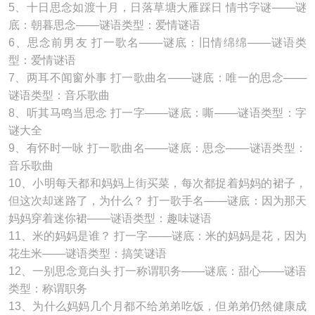
5、十日思念如渡十月，日落草塘大雁踩日 情书字谜───谜
底：朝暮思念───谜语类型：爱情谜语
6、思念前男友 打一歌名───谜底：旧情绵绵───谜语类
型：爱情谜语
7、两耳不闻窗外事 打一歌曲名───谜底：唯一的思念───
谜语类型：音乐歌曲
8、听其马鸣当思念 打一字───谜底：嘶───谜语类型：字
谜大全
9、有怀时一咏 打一歌曲名───谜底：思念───谜语类型：
音乐歌曲
10、小明每天都和妈妈上街买菜，每次都捉着妈妈的裙子，
但这次却迷路了，为什么？ 打一歌手名───谜底：因为那天
妈妈穿着迷你裙───谜语类型：趣味谜语
11、米的妈妈是谁？ 打一字───谜底：米的妈妈是花，因为
花生米───谜语类型：搞笑谜语
12、一别思念竟白头 打一称谓职务───谜底：甜心───谜语
类型：称谓职务
13、为什么妈妈几个月都不给弟弟吃饭，但弟弟仍然健康成