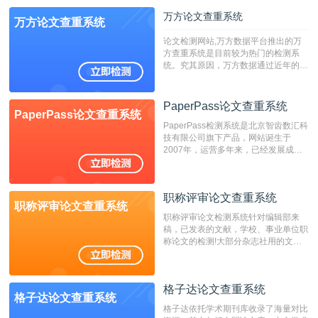
万方论文查重系统
万方论文查重系统
论文检测网站,万方数据平台推出的万
方查重系统是目前较为热门的检测系
统。究其原因，万方数据通过近年的发
展，在高校中也确立了自己的相应地
位，特别是部分高校直接将其视为毕业
检测系统，其真实性和权威性无可厚
PaperPass论文查重系统
PaperPass论文查重系统
非。其次，相对于知网而言，万方检测
PaperPass检测系统是北京智齿数汇科
费用少，上手容易，是学生初次论文查
技有限公司旗下产品，网站诞生于
重的推荐系统。
2007年，运营多年来，已经发展成为
国内可信赖的中文原创性检查和预防剽
窃的在线网站。 系统采用自主研发的
动态指纹越级扫描检测技术，该项技术
职称评审论文查重系统
检测速度快、精度高，市场反映良好。
职称评审论文查重系统
职称评审论文检测系统针对编辑部来
稿，已发表的文献，学校、事业单位职
称论文的检测!大部分杂志社用的文献
抄袭检测系统。可检测抄袭与剽窃、伪
造、篡改、不当署名、一稿多投等学术
不端文献，学术不端论文查重可供期刊
格子达论文查重系统
编辑部检测来稿和已发表的文献,检测
格子达论文查重系统
结果和杂志社一致,已发表过的文章检
格子达依托学术期刊库收录了海量对比
测时注意填写第一作者,才能排除已发