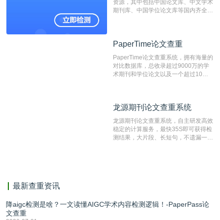
资源，其中包括中国论文库、中文学术
表文献复制比。（限制字符数1万）
期刊库、中国学位论文库等国内齐全的
论文库以及数亿级网络资源，同时本地
资源库以每月100万篇的速度增加，是
目前中文文献资源涵盖全面的论文检测
PaperTime论文查重
PaperTime论文查重
系统，可检测中文、英文两种语言的论
文文本。
PaperTime论文查重系统，拥有海量的
对比数据库，总收录超过9000万的学
术期刊和学位论文以及一个超过10亿
数量的互联网网页数据库组成，保证了
比对源的专业性和广泛性。采用多级指
纹对比技术结合深度语义发掘识别比
龙源期刊论文查重系统
龙源期刊论文查重系统
对，利用指纹索引快速而精准地在云检
测服务部署的论文数据资源库中找到所
龙源期刊论文查重系统，自主研发高效
有相似的片段，该项技术检测速度快、
稳定的计算服务，最快35S即可获得检
准确率高，市场反映良好。
测结果，大片段、长短句，不遗漏一处
相似，区分论文中的正确引用参考文
献。
最新查重资讯
降aigc检测是啥？一文读懂AIGC学术内容检测逻辑！-PaperPass论
文查重