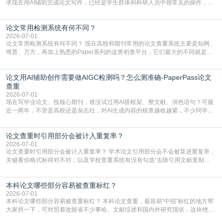
求现在用AI辅助完成论文写作，已经是学生群体和科研人员中很常见的操作，不
管是搭建论文框架、梳理研究逻辑还是润色语言，不少人都会借助AI提高效率。
但很多人忽略了，AI生成的内容天生带有重复风险——训练AI的数据集本身就包
论文常用检测系统有何不同？
含大量已公开的学术内容、网络原创内容，AI输出内容时很容易无意识拼接出重
复片
2026-07-01
论文常用检测系统有何不同？ 现在高校和期刊常用的论文查重系统主要是知网、
维普、万方，再加上熟悉的Paper系列的这类初查平台，它们最大的不同就是数
据库大小、算法严格度和适用场景，弄明白区别你就不会乱花冤枉钱也不会被初
查数值误导。知网（CNKI）是学校定稿检测的绝对主流。本科用PMLC，含大学
论文用AI辅助创作需要做AIGC检测吗？怎么测准确-PaperPass论文
生联合比对库，能比历届学长论文，硕博用VIP/TMLC，含学术论文联合比对
库，期刊投稿用AMLMC/SML
查重
2026-07-01
现在写毕业论文、投核心期刊，谁没试过用AI搭框架、整文献、润色语句？可最
近一两年，不管是高校还是杂志社，对AI生成内容的核查越收越紧，不少同学投
出去的文章直接因为AIGC占比过高被打回，还有人毕设差点因为这个过不了，
真的太亏。提前做AIGC检测，已经成了很多过来人交稿前必做的一步。为什么
论文查重时引用部分会被计入重复率？
AIGC检测成了论文答辩投稿前的必备项？可能还有不少人觉得，我就用AI搭了个
框架，内容都是自己写的，至于做AIG
2026-07-01
论文查重时引用部分会被计入重复率？ 学术论文引用部分会不会被算进重复率，
关键看你格式标得对不对，以及学校查重系统有没有勾选“去除引用文献复制
比”。如果格式完全规范，如正文引用句尾紧跟半角上标[1]，文末“参考文献”四字
独占一行，每条文献用[1][2]方括号编号、与正文一一对应，著录项符合GB/T
本科论文哪些部分容易被查重标红？
7714（作者、题名、刊名、年、卷期、页码齐全，标点用半角）；查重系统识别
成功后通常把这段标为引用，
2026-07-01
本科论文哪些部分容易被查重标红？ 本科论文查重，最容易“中招“标红的地方帮
大家捋一下，可对照着改能省不少事哈。文献综述和国内外研究现状，这块绝对
的重灾区。你介绍前人研究了啥、某个理论是谁提的，课本和往届论文里都有近