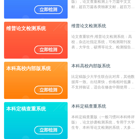
版），论文查重检测上千万篇中文文
献，超百万篇各类独家文献，超百万港
澳台地区学术文献过千万篇英文文献资
源，数亿个中英文互联网资源是全国高
校用来检测硕博论文的系统，检测范围
维普论文检测系统
维普论文检测系统
广，数据来源真实，检测算法合理!本
系统含有（学术库与源码库）。（限制
论文查重软件,维普论文检测系统：高
字符数30万）
校，杂志社指定系统，可检测期刊发
表，大学生，硕博等论文。检测报告支
持PDF、网页格式，性价比高！
本科高校内部版系统
本科高校内部版系统
比定稿版少大学生联合比对库，其他数
据库一致。出结果快，价格相对低廉，
不支持验证，适合在修改中期使用，定
稿推荐PMLC。——不支持验证！！！
本科定稿查重系统
本科定稿查重系统
本科定稿查重版（一般习惯叫本科终评
版），论文抄袭检测系统，专用于大学
生专、本科等论文检测的系统，大多数
专、本科院校使用此检测系统。（限制
字符数6万）