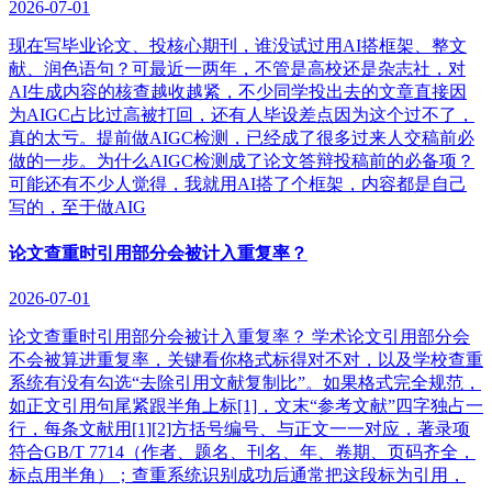
2026-07-01
现在写毕业论文、投核心期刊，谁没试过用AI搭框架、整文
献、润色语句？可最近一两年，不管是高校还是杂志社，对
AI生成内容的核查越收越紧，不少同学投出去的文章直接因
为AIGC占比过高被打回，还有人毕设差点因为这个过不了，
真的太亏。提前做AIGC检测，已经成了很多过来人交稿前必
做的一步。为什么AIGC检测成了论文答辩投稿前的必备项？
可能还有不少人觉得，我就用AI搭了个框架，内容都是自己
写的，至于做AIG
论文查重时引用部分会被计入重复率？
2026-07-01
论文查重时引用部分会被计入重复率？ 学术论文引用部分会
不会被算进重复率，关键看你格式标得对不对，以及学校查重
系统有没有勾选“去除引用文献复制比”。如果格式完全规范，
如正文引用句尾紧跟半角上标[1]，文末“参考文献”四字独占一
行，每条文献用[1][2]方括号编号、与正文一一对应，著录项
符合GB/T 7714（作者、题名、刊名、年、卷期、页码齐全，
标点用半角）；查重系统识别成功后通常把这段标为引用，