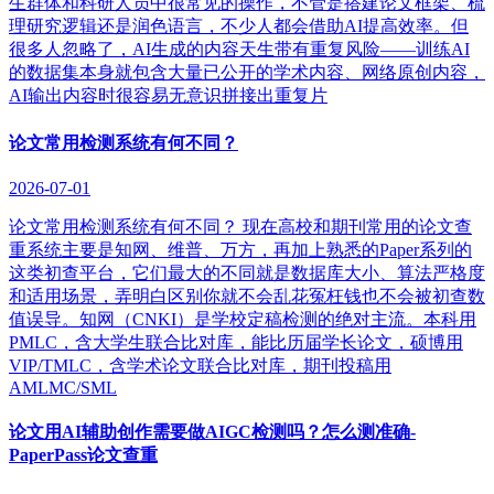
生群体和科研人员中很常见的操作，不管是搭建论文框架、梳
理研究逻辑还是润色语言，不少人都会借助AI提高效率。但
很多人忽略了，AI生成的内容天生带有重复风险——训练AI
的数据集本身就包含大量已公开的学术内容、网络原创内容，
AI输出内容时很容易无意识拼接出重复片
论文常用检测系统有何不同？
2026-07-01
论文常用检测系统有何不同？ 现在高校和期刊常用的论文查
重系统主要是知网、维普、万方，再加上熟悉的Paper系列的
这类初查平台，它们最大的不同就是数据库大小、算法严格度
和适用场景，弄明白区别你就不会乱花冤枉钱也不会被初查数
值误导。知网（CNKI）是学校定稿检测的绝对主流。本科用
PMLC，含大学生联合比对库，能比历届学长论文，硕博用
VIP/TMLC，含学术论文联合比对库，期刊投稿用
AMLMC/SML
论文用AI辅助创作需要做AIGC检测吗？怎么测准确-
PaperPass论文查重