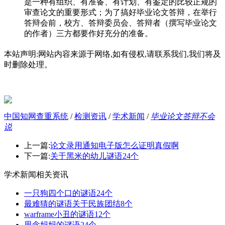
是一种有组织、有准备、有计划、有鉴定的比较正规的
审查论文的重要形式；为了搞好毕业论文答辩，在举行
答辩会前，校方、答辩委员会、答辩者（撰写毕业论文
的作者）三方都要作好充分的准备。
本站声明:网站内容来源于网络,如有侵权,请联系我们,我们将及
时删除处理。
中国知网查重系统
/
检测资讯
/
学术新闻
/
毕业论文答辩不会
说
上一篇:
论文录用通知电子版怎么证明真假啊
下一篇:
关于黑米的幼儿谜语24个
学术新闻相关资讯
一只狗四个口的谜语24个
最难猜的谜语关于民族团结8个
warframe小丑的谜语12个
思念妈妈的谜语24个