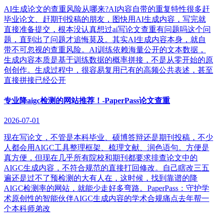
AI生成论文的查重风险从哪来?AI内容自带的重复特性很多赶
毕业论文、赶期刊投稿的朋友，图快用AI生成内容，写完就
直接准备提交，根本没认真想过ai写论文查重有问题吗这个问
题，直到出了问题才追悔莫及。其实AI生成内容本身，就自
带不可忽视的查重风险。AI训练依赖海量公开的文本数据，
生成内容本质是基于训练数据的概率拼接，不是从零开始的原
创创作。生成过程中，很容易复用已有的高频公共表述，甚至
直接拼接已经公开
专业降aigc检测的网站推荐！-PaperPass论文查重
2026-07-01
现在写论文，不管是本科毕业、硕博答辩还是期刊投稿，不少
人都会用AIGC工具整理框架、梳理文献、润色语句。方便是
真方便，但现在几乎所有院校和期刊都要求排查论文中的
AIGC生成内容，不符合规范的直接打回修改。自己瞎改三五
遍还是过不了预检测的大有人在，这时候，找到靠谱的降
AIGC检测率的网站，就能少走好多弯路。PaperPass：守护学
术原创性的智能伙伴AIGC生成内容的学术合规痛点去年帮一
个本科师弟改