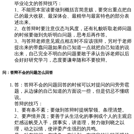
毕业论文的答辩技巧：
1、不能照本宣读要做到概括言简意赅，要突出重点把自
己的最大收获、最深体会、最精华与最富特色的部分表
述出来。
2、在答辩时要注意仪态与风度，还有礼貌听取老师问题
的时候要做到先听明白问题，思考后再作答。
3、与答辩老师意见观点相左时不应该强辩，另对于老师
提出来的带蠢问题如果自己知道一点就把自己知道的说
出来，自己完全不明白的问题要敢于承认告诉老师以后
会好好研究学习，态度要谦卑随和不要狡辩。
问：答辩不会的问题怎么回答
答：答辩不会的问题回答的时候可以对提问的问旁旁雹
题，从边缘的自己知道的方面说一些，但是切忌不懂瞎
说。
答辩的技巧：
1、要有条不紊；要做到答辩时提纲挈领、条理清楚。
2、要声情并茂；要善于从生活化的事例或个人的主观启
烂感运帆受入手，摆事实，讲道理，努力做到晓之以
理，动之以情，使评委产生强烈的共鸣。