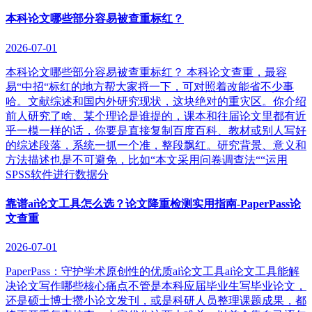
本科论文哪些部分容易被查重标红？
2026-07-01
本科论文哪些部分容易被查重标红？ 本科论文查重，最容
易“中招“标红的地方帮大家捋一下，可对照着改能省不少事
哈。文献综述和国内外研究现状，这块绝对的重灾区。你介绍
前人研究了啥、某个理论是谁提的，课本和往届论文里都有近
乎一模一样的话，你要是直接复制百度百科、教材或别人写好
的综述段落，系统一抓一个准，整段飘红。研究背景、意义和
方法描述也是不可避免，比如“本文采用问卷调查法““运用
SPSS软件进行数据分
靠谱ai论文工具怎么选？论文降重检测实用指南-PaperPass论
文查重
2026-07-01
PaperPass：守护学术原创性的优质ai论文工具ai论文工具能解
决论文写作哪些核心痛点不管是本科应届毕业生写毕业论文，
还是硕士博士攒小论文发刊，或是科研人员整理课题成果，都