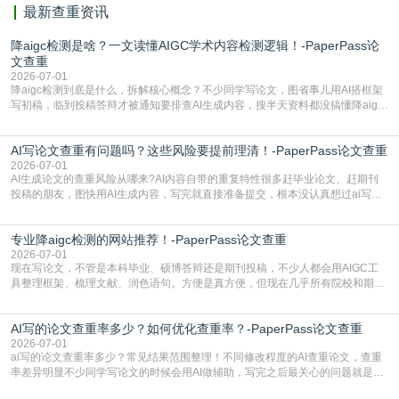
最新查重资讯
降aigc检测是啥？一文读懂AIGC学术内容检测逻辑！-PaperPass论
文查重
2026-07-01
降aigc检测到底是什么，拆解核心概念？不少同学写论文，图省事儿用AI搭框架
写初稿，临到投稿答辩才被通知要排查AI生成内容，搜半天资料都没搞懂降aigc
检测是啥，还容易把它和普通论文查重混为一谈，最后踩了坑，耽误了进度。哪
怕是已经入行的科研人员，不少人也搞不清降aigc检测是啥，对相关要求摸不
AI写论文查重有问题吗？这些风险要提前理清！-PaperPass论文查重
准。其实，降aigc检测是伴随AIGC工具在学术领域普及诞生的新需求，核心是为
了满足现在高校、期刊对AI生
2026-07-01
AI生成论文的查重风险从哪来?AI内容自带的重复特性很多赶毕业论文、赶期刊
投稿的朋友，图快用AI生成内容，写完就直接准备提交，根本没认真想过ai写论
文查重有问题吗这个问题，直到出了问题才追悔莫及。其实AI生成内容本身，就
自带不可忽视的查重风险。AI训练依赖海量公开的文本数据，生成内容本质是基
专业降aigc检测的网站推荐！-PaperPass论文查重
于训练数据的概率拼接，不是从零开始的原创创作。生成过程中，很容易复用已
有的高频公共表述，甚至直接拼接已经公开
2026-07-01
现在写论文，不管是本科毕业、硕博答辩还是期刊投稿，不少人都会用AIGC工
具整理框架、梳理文献、润色语句。方便是真方便，但现在几乎所有院校和期刊
都要求排查论文中的AIGC生成内容，不符合规范的直接打回修改。自己瞎改三
五遍还是过不了预检测的大有人在，这时候，找到靠谱的降AIGC检测率的网
AI写的论文查重率多少？如何优化查重率？-PaperPass论文查重
站，就能少走好多弯路。PaperPass：守护学术原创性的智能伙伴AIGC生成内
容的学术合规痛点去年帮一个本科师弟改
2026-07-01
ai写的论文查重率多少？常见结果范围整理！不同修改程度的AI查重论文，查重
率差异明显不少同学写论文的时候会用AI做辅助，写完之后最关心的问题就是ai
写的论文查重率多少。很多人误以为AI生成的内容都是全新的，不会出现重复，