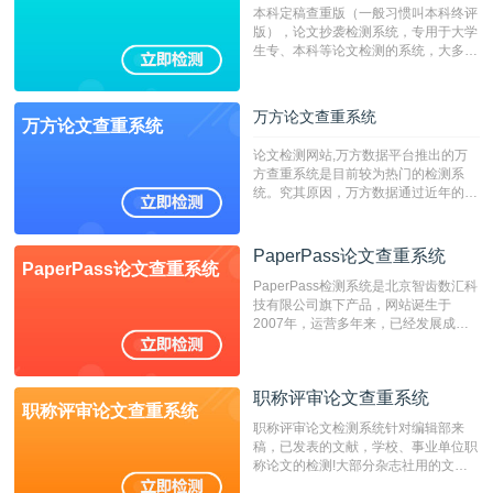
本科定稿查重版（一般习惯叫本科终评
版），论文抄袭检测系统，专用于大学
生专、本科等论文检测的系统，大多数
专、本科院校使用此检测系统。（限制
字符数6万）
万方论文查重系统
万方论文查重系统
论文检测网站,万方数据平台推出的万
方查重系统是目前较为热门的检测系
统。究其原因，万方数据通过近年的发
展，在高校中也确立了自己的相应地
位，特别是部分高校直接将其视为毕业
检测系统，其真实性和权威性无可厚
PaperPass论文查重系统
PaperPass论文查重系统
非。其次，相对于知网而言，万方检测
PaperPass检测系统是北京智齿数汇科
费用少，上手容易，是学生初次论文查
技有限公司旗下产品，网站诞生于
重的推荐系统。
2007年，运营多年来，已经发展成为
国内可信赖的中文原创性检查和预防剽
窃的在线网站。 系统采用自主研发的
动态指纹越级扫描检测技术，该项技术
职称评审论文查重系统
检测速度快、精度高，市场反映良好。
职称评审论文查重系统
职称评审论文检测系统针对编辑部来
稿，已发表的文献，学校、事业单位职
称论文的检测!大部分杂志社用的文献
抄袭检测系统。可检测抄袭与剽窃、伪