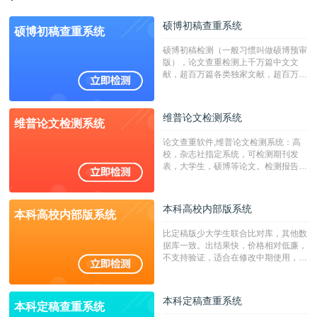
硕博初稿查重系统
硕博初稿查重系统
硕博初稿检测（一般习惯叫做硕博预审
版），论文查重检测上千万篇中文文
献，超百万篇各类独家文献，超百万港
澳台地区学术文献过千万篇英文文献资
源，数亿个中英文互联网资源是全国高
校用来检测硕博论文的系统，检测范围
维普论文检测系统
维普论文检测系统
广，数据来源真实，检测算法合理!本
系统含有（学术库与源码库）。（限制
论文查重软件,维普论文检测系统：高
字符数30万）
校，杂志社指定系统，可检测期刊发
表，大学生，硕博等论文。检测报告支
持PDF、网页格式，性价比高！
本科高校内部版系统
本科高校内部版系统
比定稿版少大学生联合比对库，其他数
据库一致。出结果快，价格相对低廉，
不支持验证，适合在修改中期使用，定
稿推荐PMLC。——不支持验证！！！
本科定稿查重系统
本科定稿查重系统