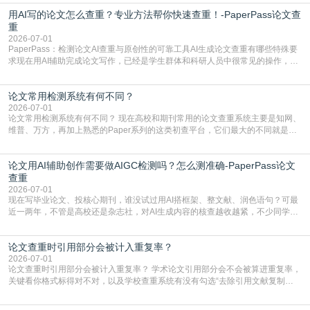
实际情况和大家想的不太一样。AI训练依赖海量公开学术文献、网络内容，生成
用AI写的论文怎么查重？专业方法帮你快速查重！-PaperPass论文查
内容本质是按照语义概率拼接已有内容，很容易和已发布的作品撞重复，甚至会
直接引用整段已有内容，所以查重率偏高是
重
2026-07-01
PaperPass：检测论文AI查重与原创性的可靠工具AI生成论文查重有哪些特殊要
求现在用AI辅助完成论文写作，已经是学生群体和科研人员中很常见的操作，不
管是搭建论文框架、梳理研究逻辑还是润色语言，不少人都会借助AI提高效率。
但很多人忽略了，AI生成的内容天生带有重复风险——训练AI的数据集本身就包
论文常用检测系统有何不同？
含大量已公开的学术内容、网络原创内容，AI输出内容时很容易无意识拼接出重
复片
2026-07-01
论文常用检测系统有何不同？ 现在高校和期刊常用的论文查重系统主要是知网、
维普、万方，再加上熟悉的Paper系列的这类初查平台，它们最大的不同就是数
据库大小、算法严格度和适用场景，弄明白区别你就不会乱花冤枉钱也不会被初
查数值误导。知网（CNKI）是学校定稿检测的绝对主流。本科用PMLC，含大学
论文用AI辅助创作需要做AIGC检测吗？怎么测准确-PaperPass论文
生联合比对库，能比历届学长论文，硕博用VIP/TMLC，含学术论文联合比对
库，期刊投稿用AMLMC/SML
查重
2026-07-01
现在写毕业论文、投核心期刊，谁没试过用AI搭框架、整文献、润色语句？可最
近一两年，不管是高校还是杂志社，对AI生成内容的核查越收越紧，不少同学投
出去的文章直接因为AIGC占比过高被打回，还有人毕设差点因为这个过不了，
真的太亏。提前做AIGC检测，已经成了很多过来人交稿前必做的一步。为什么
论文查重时引用部分会被计入重复率？
AIGC检测成了论文答辩投稿前的必备项？可能还有不少人觉得，我就用AI搭了个
框架，内容都是自己写的，至于做AIG
2026-07-01
论文查重时引用部分会被计入重复率？ 学术论文引用部分会不会被算进重复率，
关键看你格式标得对不对，以及学校查重系统有没有勾选“去除引用文献复制
比”。如果格式完全规范，如正文引用句尾紧跟半角上标[1]，文末“参考文献”四字
独占一行，每条文献用[1][2]方括号编号、与正文一一对应，著录项符合GB/T