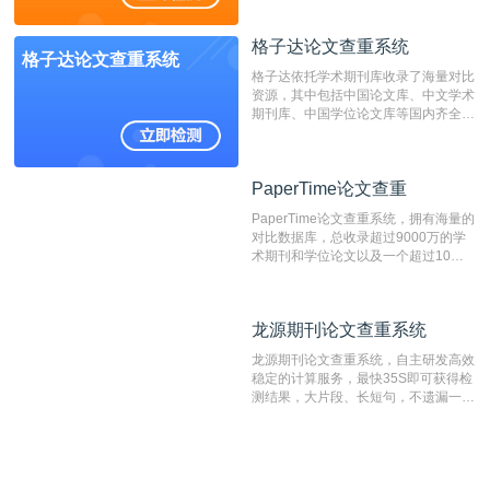
造、篡改、不当署名、一稿多投等学术
不端文献，学术不端论文查重可供期刊
格子达论文查重系统
编辑部检测来稿和已发表的文献,检测
格子达论文查重系统
结果和杂志社一致,已发表过的文章检
格子达依托学术期刊库收录了海量对比
测时注意填写第一作者,才能排除已发
资源，其中包括中国论文库、中文学术
表文献复制比。（限制字符数1万）
期刊库、中国学位论文库等国内齐全的
论文库以及数亿级网络资源，同时本地
资源库以每月100万篇的速度增加，是
目前中文文献资源涵盖全面的论文检测
PaperTime论文查重
PaperTime论文查重
系统，可检测中文、英文两种语言的论
文文本。
PaperTime论文查重系统，拥有海量的
对比数据库，总收录超过9000万的学
术期刊和学位论文以及一个超过10亿
数量的互联网网页数据库组成，保证了
比对源的专业性和广泛性。采用多级指
纹对比技术结合深度语义发掘识别比
龙源期刊论文查重系统
龙源期刊论文查重系统
对，利用指纹索引快速而精准地在云检
测服务部署的论文数据资源库中找到所
龙源期刊论文查重系统，自主研发高效
有相似的片段，该项技术检测速度快、
稳定的计算服务，最快35S即可获得检
准确率高，市场反映良好。
测结果，大片段、长短句，不遗漏一处
相似，区分论文中的正确引用参考文
献。