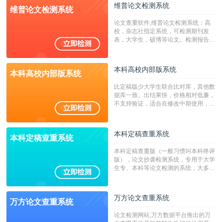
校用来检测硕博论文的系统，检测范围
维普论文检测系统
维普论文检测系统
广，数据来源真实，检测算法合理!本
系统含有（学术库与源码库）。（限制
论文查重软件,维普论文检测系统：高
字符数30万）
校，杂志社指定系统，可检测期刊发
表，大学生，硕博等论文。检测报告支
持PDF、网页格式，性价比高！
本科高校内部版系统
本科高校内部版系统
比定稿版少大学生联合比对库，其他数
据库一致。出结果快，价格相对低廉，
不支持验证，适合在修改中期使用，定
稿推荐PMLC。——不支持验证！！！
本科定稿查重系统
本科定稿查重系统
本科定稿查重版（一般习惯叫本科终评
版），论文抄袭检测系统，专用于大学
生专、本科等论文检测的系统，大多数
专、本科院校使用此检测系统。（限制
字符数6万）
万方论文查重系统
万方论文查重系统
论文检测网站,万方数据平台推出的万