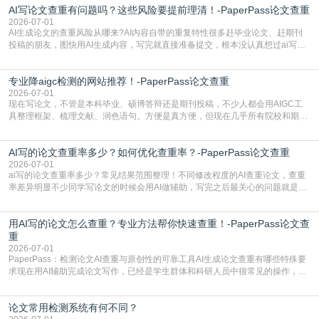
AI写论文查重有问题吗？这些风险要提前理清！-PaperPass论文查重
准。其实，降aigc检测是伴随AIGC工具在学术领域普及诞生的新需求，核心是为
了满足现在高校、期刊对AI生
2026-07-01
AI生成论文的查重风险从哪来?AI内容自带的重复特性很多赶毕业论文、赶期刊
投稿的朋友，图快用AI生成内容，写完就直接准备提交，根本没认真想过ai写论
文查重有问题吗这个问题，直到出了问题才追悔莫及。其实AI生成内容本身，就
自带不可忽视的查重风险。AI训练依赖海量公开的文本数据，生成内容本质是基
专业降aigc检测的网站推荐！-PaperPass论文查重
于训练数据的概率拼接，不是从零开始的原创创作。生成过程中，很容易复用已
有的高频公共表述，甚至直接拼接已经公开
2026-07-01
现在写论文，不管是本科毕业、硕博答辩还是期刊投稿，不少人都会用AIGC工
具整理框架、梳理文献、润色语句。方便是真方便，但现在几乎所有院校和期刊
都要求排查论文中的AIGC生成内容，不符合规范的直接打回修改。自己瞎改三
五遍还是过不了预检测的大有人在，这时候，找到靠谱的降AIGC检测率的网
AI写的论文查重率多少？如何优化查重率？-PaperPass论文查重
站，就能少走好多弯路。PaperPass：守护学术原创性的智能伙伴AIGC生成内
容的学术合规痛点去年帮一个本科师弟改
2026-07-01
ai写的论文查重率多少？常见结果范围整理！不同修改程度的AI查重论文，查重
率差异明显不少同学写论文的时候会用AI做辅助，写完之后最关心的问题就是ai
写的论文查重率多少。很多人误以为AI生成的内容都是全新的，不会出现重复，
实际情况和大家想的不太一样。AI训练依赖海量公开学术文献、网络内容，生成
用AI写的论文怎么查重？专业方法帮你快速查重！-PaperPass论文查
内容本质是按照语义概率拼接已有内容，很容易和已发布的作品撞重复，甚至会
直接引用整段已有内容，所以查重率偏高是
重
2026-07-01
PaperPass：检测论文AI查重与原创性的可靠工具AI生成论文查重有哪些特殊要
求现在用AI辅助完成论文写作，已经是学生群体和科研人员中很常见的操作，不
管是搭建论文框架、梳理研究逻辑还是润色语言，不少人都会借助AI提高效率。
但很多人忽略了，AI生成的内容天生带有重复风险——训练AI的数据集本身就包
论文常用检测系统有何不同？
含大量已公开的学术内容、网络原创内容，AI输出内容时很容易无意识拼接出重