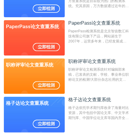
方查重系统是目前较为热门的检测系
统。究其原因，万方数据通过近年的发
展，在高校中也确立了自己的相应地
位，特别是部分高校直接将其视为毕业
检测系统，其真实性和权威性无可厚
PaperPass论文查重系统
PaperPass论文查重系统
非。其次，相对于知网而言，万方检测
PaperPass检测系统是北京智齿数汇科
费用少，上手容易，是学生初次论文查
技有限公司旗下产品，网站诞生于
重的推荐系统。
2007年，运营多年来，已经发展成为
国内可信赖的中文原创性检查和预防剽
窃的在线网站。 系统采用自主研发的
动态指纹越级扫描检测技术，该项技术
职称评审论文查重系统
检测速度快、精度高，市场反映良好。
职称评审论文查重系统
职称评审论文检测系统针对编辑部来
稿，已发表的文献，学校、事业单位职
称论文的检测!大部分杂志社用的文献
抄袭检测系统。可检测抄袭与剽窃、伪
造、篡改、不当署名、一稿多投等学术
不端文献，学术不端论文查重可供期刊
格子达论文查重系统
编辑部检测来稿和已发表的文献,检测
格子达论文查重系统
结果和杂志社一致,已发表过的文章检
格子达依托学术期刊库收录了海量对比
测时注意填写第一作者,才能排除已发
资源，其中包括中国论文库、中文学术
表文献复制比。（限制字符数1万）
期刊库、中国学位论文库等国内齐全的
论文库以及数亿级网络资源，同时本地
资源库以每月100万篇的速度增加，是