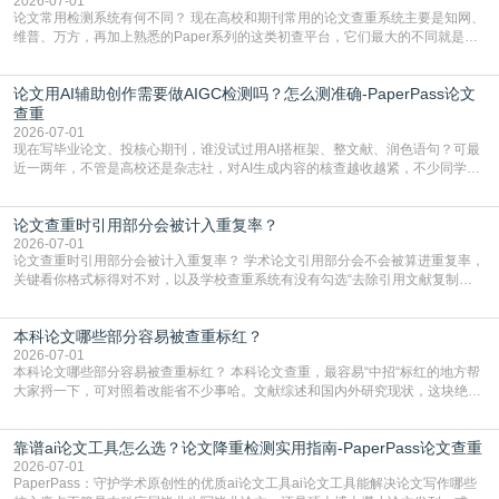
复片
2026-07-01
论文常用检测系统有何不同？ 现在高校和期刊常用的论文查重系统主要是知网、
维普、万方，再加上熟悉的Paper系列的这类初查平台，它们最大的不同就是数
据库大小、算法严格度和适用场景，弄明白区别你就不会乱花冤枉钱也不会被初
查数值误导。知网（CNKI）是学校定稿检测的绝对主流。本科用PMLC，含大学
论文用AI辅助创作需要做AIGC检测吗？怎么测准确-PaperPass论文
生联合比对库，能比历届学长论文，硕博用VIP/TMLC，含学术论文联合比对
库，期刊投稿用AMLMC/SML
查重
2026-07-01
现在写毕业论文、投核心期刊，谁没试过用AI搭框架、整文献、润色语句？可最
近一两年，不管是高校还是杂志社，对AI生成内容的核查越收越紧，不少同学投
出去的文章直接因为AIGC占比过高被打回，还有人毕设差点因为这个过不了，
真的太亏。提前做AIGC检测，已经成了很多过来人交稿前必做的一步。为什么
论文查重时引用部分会被计入重复率？
AIGC检测成了论文答辩投稿前的必备项？可能还有不少人觉得，我就用AI搭了个
框架，内容都是自己写的，至于做AIG
2026-07-01
论文查重时引用部分会被计入重复率？ 学术论文引用部分会不会被算进重复率，
关键看你格式标得对不对，以及学校查重系统有没有勾选“去除引用文献复制
比”。如果格式完全规范，如正文引用句尾紧跟半角上标[1]，文末“参考文献”四字
独占一行，每条文献用[1][2]方括号编号、与正文一一对应，著录项符合GB/T
本科论文哪些部分容易被查重标红？
7714（作者、题名、刊名、年、卷期、页码齐全，标点用半角）；查重系统识别
成功后通常把这段标为引用，
2026-07-01
本科论文哪些部分容易被查重标红？ 本科论文查重，最容易“中招“标红的地方帮
大家捋一下，可对照着改能省不少事哈。文献综述和国内外研究现状，这块绝对
的重灾区。你介绍前人研究了啥、某个理论是谁提的，课本和往届论文里都有近
乎一模一样的话，你要是直接复制百度百科、教材或别人写好的综述段落，系统
靠谱ai论文工具怎么选？论文降重检测实用指南-PaperPass论文查重
一抓一个准，整段飘红。研究背景、意义和方法描述也是不可避免，比如“本文采
用问卷调查法““运用SPSS软件进行数据分
2026-07-01
PaperPass：守护学术原创性的优质ai论文工具ai论文工具能解决论文写作哪些