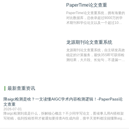
目前中文文献资源涵盖全面的论文检测
PaperTime论文查重
PaperTime论文查重
系统，可检测中文、英文两种语言的论
文文本。
PaperTime论文查重系统，拥有海量的
对比数据库，总收录超过9000万的学
术期刊和学位论文以及一个超过10亿
数量的互联网网页数据库组成，保证了
比对源的专业性和广泛性。采用多级指
纹对比技术结合深度语义发掘识别比
龙源期刊论文查重系统
龙源期刊论文查重系统
对，利用指纹索引快速而精准地在云检
测服务部署的论文数据资源库中找到所
龙源期刊论文查重系统，自主研发高效
有相似的片段，该项技术检测速度快、
稳定的计算服务，最快35S即可获得检
准确率高，市场反映良好。
测结果，大片段、长短句，不遗漏一处
相似，区分论文中的正确引用参考文
献。
最新查重资讯
降aigc检测是啥？一文读懂AIGC学术内容检测逻辑！-PaperPass论
文查重
2026-07-01
降aigc检测到底是什么，拆解核心概念？不少同学写论文，图省事儿用AI搭框架
写初稿，临到投稿答辩才被通知要排查AI生成内容，搜半天资料都没搞懂降aigc
检测是啥，还容易把它和普通论文查重混为一谈，最后踩了坑，耽误了进度。哪
怕是已经入行的科研人员，不少人也搞不清降aigc检测是啥，对相关要求摸不