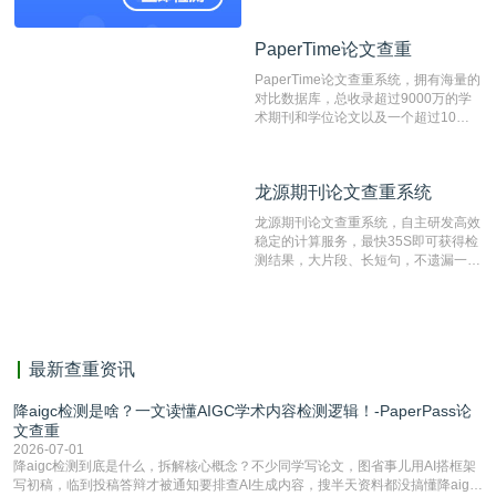
资源库以每月100万篇的速度增加，是
目前中文文献资源涵盖全面的论文检测
PaperTime论文查重
PaperTime论文查重
系统，可检测中文、英文两种语言的论
文文本。
PaperTime论文查重系统，拥有海量的
对比数据库，总收录超过9000万的学
术期刊和学位论文以及一个超过10亿
数量的互联网网页数据库组成，保证了
比对源的专业性和广泛性。采用多级指
纹对比技术结合深度语义发掘识别比
龙源期刊论文查重系统
龙源期刊论文查重系统
对，利用指纹索引快速而精准地在云检
测服务部署的论文数据资源库中找到所
龙源期刊论文查重系统，自主研发高效
有相似的片段，该项技术检测速度快、
稳定的计算服务，最快35S即可获得检
准确率高，市场反映良好。
测结果，大片段、长短句，不遗漏一处
相似，区分论文中的正确引用参考文
献。
最新查重资讯
降aigc检测是啥？一文读懂AIGC学术内容检测逻辑！-PaperPass论
文查重
2026-07-01
降aigc检测到底是什么，拆解核心概念？不少同学写论文，图省事儿用AI搭框架
写初稿，临到投稿答辩才被通知要排查AI生成内容，搜半天资料都没搞懂降aigc