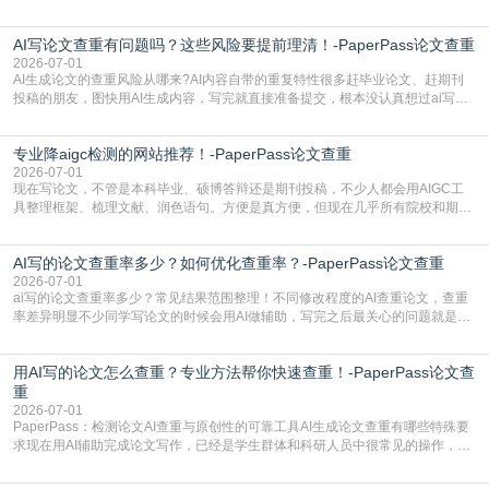
检测是啥，还容易把它和普通论文查重混为一谈，最后踩了坑，耽误了进度。哪
怕是已经入行的科研人员，不少人也搞不清降aigc检测是啥，对相关要求摸不
AI写论文查重有问题吗？这些风险要提前理清！-PaperPass论文查重
准。其实，降aigc检测是伴随AIGC工具在学术领域普及诞生的新需求，核心是为
了满足现在高校、期刊对AI生
2026-07-01
AI生成论文的查重风险从哪来?AI内容自带的重复特性很多赶毕业论文、赶期刊
投稿的朋友，图快用AI生成内容，写完就直接准备提交，根本没认真想过ai写论
文查重有问题吗这个问题，直到出了问题才追悔莫及。其实AI生成内容本身，就
自带不可忽视的查重风险。AI训练依赖海量公开的文本数据，生成内容本质是基
专业降aigc检测的网站推荐！-PaperPass论文查重
于训练数据的概率拼接，不是从零开始的原创创作。生成过程中，很容易复用已
有的高频公共表述，甚至直接拼接已经公开
2026-07-01
现在写论文，不管是本科毕业、硕博答辩还是期刊投稿，不少人都会用AIGC工
具整理框架、梳理文献、润色语句。方便是真方便，但现在几乎所有院校和期刊
都要求排查论文中的AIGC生成内容，不符合规范的直接打回修改。自己瞎改三
五遍还是过不了预检测的大有人在，这时候，找到靠谱的降AIGC检测率的网
AI写的论文查重率多少？如何优化查重率？-PaperPass论文查重
站，就能少走好多弯路。PaperPass：守护学术原创性的智能伙伴AIGC生成内
容的学术合规痛点去年帮一个本科师弟改
2026-07-01
ai写的论文查重率多少？常见结果范围整理！不同修改程度的AI查重论文，查重
率差异明显不少同学写论文的时候会用AI做辅助，写完之后最关心的问题就是ai
写的论文查重率多少。很多人误以为AI生成的内容都是全新的，不会出现重复，
实际情况和大家想的不太一样。AI训练依赖海量公开学术文献、网络内容，生成
用AI写的论文怎么查重？专业方法帮你快速查重！-PaperPass论文查
内容本质是按照语义概率拼接已有内容，很容易和已发布的作品撞重复，甚至会
直接引用整段已有内容，所以查重率偏高是
重
2026-07-01
PaperPass：检测论文AI查重与原创性的可靠工具AI生成论文查重有哪些特殊要
求现在用AI辅助完成论文写作，已经是学生群体和科研人员中很常见的操作，不
管是搭建论文框架、梳理研究逻辑还是润色语言，不少人都会借助AI提高效率。
但很多人忽略了，AI生成的内容天生带有重复风险——训练AI的数据集本身就包