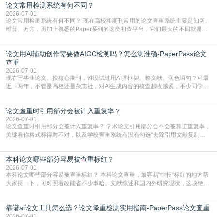
论文常用检测系统有何不同？
含大量已公开的学术内容、网络原创内容，AI输出内容时很容易无意识拼接出重
复片
2026-07-01
论文常用检测系统有何不同？ 现在高校和期刊常用的论文查重系统主要是知网、
维普、万方，再加上熟悉的Paper系列的这类初查平台，它们最大的不同就是数
据库大小、算法严格度和适用场景，弄明白区别你就不会乱花冤枉钱也不会被初
查数值误导。知网（CNKI）是学校定稿检测的绝对主流。本科用PMLC，含大学
论文用AI辅助创作需要做AIGC检测吗？怎么测准确-PaperPass论文
生联合比对库，能比历届学长论文，硕博用VIP/TMLC，含学术论文联合比对
库，期刊投稿用AMLMC/SML
查重
2026-07-01
现在写毕业论文、投核心期刊，谁没试过用AI搭框架、整文献、润色语句？可最
近一两年，不管是高校还是杂志社，对AI生成内容的核查越收越紧，不少同学投
出去的文章直接因为AIGC占比过高被打回，还有人毕设差点因为这个过不了，
真的太亏。提前做AIGC检测，已经成了很多过来人交稿前必做的一步。为什么
论文查重时引用部分会被计入重复率？
AIGC检测成了论文答辩投稿前的必备项？可能还有不少人觉得，我就用AI搭了个
框架，内容都是自己写的，至于做AIG
2026-07-01
论文查重时引用部分会被计入重复率？ 学术论文引用部分会不会被算进重复率，
关键看你格式标得对不对，以及学校查重系统有没有勾选“去除引用文献复制
比”。如果格式完全规范，如正文引用句尾紧跟半角上标[1]，文末“参考文献”四字
独占一行，每条文献用[1][2]方括号编号、与正文一一对应，著录项符合GB/T
本科论文哪些部分容易被查重标红？
7714（作者、题名、刊名、年、卷期、页码齐全，标点用半角）；查重系统识别
成功后通常把这段标为引用，
2026-07-01
本科论文哪些部分容易被查重标红？ 本科论文查重，最容易“中招“标红的地方帮
大家捋一下，可对照着改能省不少事哈。文献综述和国内外研究现状，这块绝对
的重灾区。你介绍前人研究了啥、某个理论是谁提的，课本和往届论文里都有近
乎一模一样的话，你要是直接复制百度百科、教材或别人写好的综述段落，系统
靠谱ai论文工具怎么选？论文降重检测实用指南-PaperPass论文查重
一抓一个准，整段飘红。研究背景、意义和方法描述也是不可避免，比如“本文采
用问卷调查法““运用SPSS软件进行数据分
2026-07-01