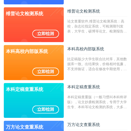
源，数亿个中英文互联网资源是全国高
校用来检测硕博论文的系统，检测范围
维普论文检测系统
维普论文检测系统
广，数据来源真实，检测算法合理!本
系统含有（学术库与源码库）。（限制
论文查重软件,维普论文检测系统：高
字符数30万）
校，杂志社指定系统，可检测期刊发
表，大学生，硕博等论文。检测报告支
持PDF、网页格式，性价比高！
本科高校内部版系统
本科高校内部版系统
比定稿版少大学生联合比对库，其他数
据库一致。出结果快，价格相对低廉，
不支持验证，适合在修改中期使用，定
稿推荐PMLC。——不支持验证！！！
本科定稿查重系统
本科定稿查重系统
本科定稿查重版（一般习惯叫本科终评
版），论文抄袭检测系统，专用于大学
生专、本科等论文检测的系统，大多数
专、本科院校使用此检测系统。（限制
字符数6万）
万方论文查重系统
万方论文查重系统