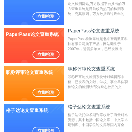
论文检测网站,万方数据平台推出的万
方查重系统是目前较为热门的检测系
统。究其原因，万方数据通过近年的发
展，在高校中也确立了自己的相应地
位，特别是部分高校直接将其视为毕业
检测系统，其真实性和权威性无可厚
PaperPass论文查重系统
PaperPass论文查重系统
非。其次，相对于知网而言，万方检测
PaperPass检测系统是北京智齿数汇科
费用少，上手容易，是学生初次论文查
技有限公司旗下产品，网站诞生于
重的推荐系统。
2007年，运营多年来，已经发展成为
国内可信赖的中文原创性检查和预防剽
窃的在线网站。 系统采用自主研发的
动态指纹越级扫描检测技术，该项技术
职称评审论文查重系统
检测速度快、精度高，市场反映良好。
职称评审论文查重系统
职称评审论文检测系统针对编辑部来
稿，已发表的文献，学校、事业单位职
称论文的检测!大部分杂志社用的文献
抄袭检测系统。可检测抄袭与剽窃、伪
造、篡改、不当署名、一稿多投等学术
不端文献，学术不端论文查重可供期刊
格子达论文查重系统
编辑部检测来稿和已发表的文献,检测
格子达论文查重系统
结果和杂志社一致,已发表过的文章检
格子达依托学术期刊库收录了海量对比
测时注意填写第一作者,才能排除已发
资源，其中包括中国论文库、中文学术
表文献复制比。（限制字符数1万）
期刊库、中国学位论文库等国内齐全的
论文库以及数亿级网络资源，同时本地