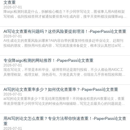
文查重
2026-07-01
降aigc检测到底是什么，拆解核心概念？不少同学写论文，图省事儿用AI搭框架
写初稿，临到投稿答辩才被通知要排查AI生成内容，搜半天资料都没搞懂降aigc
检测是啥，还容易把它和普通论文查重混为一谈，最后踩了坑，耽误了进度。哪
怕是已经入行的科研人员，不少人也搞不清降aigc检测是啥，对相关要求摸不
AI写论文查重有问题吗？这些风险要提前理清！-PaperPass论文查重
准。其实，降aigc检测是伴随AIGC工具在学术领域普及诞生的新需求，核心是为
了满足现在高校、期刊对AI生
2026-07-01
AI生成论文的查重风险从哪来?AI内容自带的重复特性很多赶毕业论文、赶期刊
投稿的朋友，图快用AI生成内容，写完就直接准备提交，根本没认真想过ai写论
文查重有问题吗这个问题，直到出了问题才追悔莫及。其实AI生成内容本身，就
自带不可忽视的查重风险。AI训练依赖海量公开的文本数据，生成内容本质是基
专业降aigc检测的网站推荐！-PaperPass论文查重
于训练数据的概率拼接，不是从零开始的原创创作。生成过程中，很容易复用已
有的高频公共表述，甚至直接拼接已经公开
2026-07-01
现在写论文，不管是本科毕业、硕博答辩还是期刊投稿，不少人都会用AIGC工
具整理框架、梳理文献、润色语句。方便是真方便，但现在几乎所有院校和期刊
都要求排查论文中的AIGC生成内容，不符合规范的直接打回修改。自己瞎改三
五遍还是过不了预检测的大有人在，这时候，找到靠谱的降AIGC检测率的网
AI写的论文查重率多少？如何优化查重率？-PaperPass论文查重
站，就能少走好多弯路。PaperPass：守护学术原创性的智能伙伴AIGC生成内
容的学术合规痛点去年帮一个本科师弟改
2026-07-01
ai写的论文查重率多少？常见结果范围整理！不同修改程度的AI查重论文，查重
率差异明显不少同学写论文的时候会用AI做辅助，写完之后最关心的问题就是ai
写的论文查重率多少。很多人误以为AI生成的内容都是全新的，不会出现重复，
实际情况和大家想的不太一样。AI训练依赖海量公开学术文献、网络内容，生成
用AI写的论文怎么查重？专业方法帮你快速查重！-PaperPass论文查
内容本质是按照语义概率拼接已有内容，很容易和已发布的作品撞重复，甚至会
直接引用整段已有内容，所以查重率偏高是
重
2026-07-01