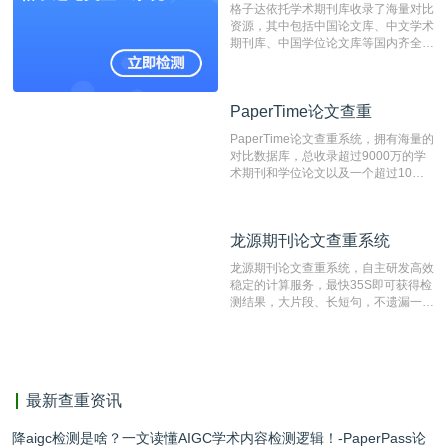
格子达依托学术期刊库收录了海量对比
测时注意填写第一作者,才能排除已发
资源，其中包括中国论文库、中文学术
表文献复制比。（限制字符数1万）
期刊库、中国学位论文库等国内齐全的
论文库以及数亿级网络资源，同时本地
资源库以每月100万篇的速度增加，是
目前中文文献资源涵盖全面的论文检测
PaperTime论文查重
PaperTime论文查重
系统，可检测中文、英文两种语言的论
文文本。
PaperTime论文查重系统，拥有海量的
对比数据库，总收录超过9000万的学
术期刊和学位论文以及一个超过10亿
数量的互联网网页数据库组成，保证了
比对源的专业性和广泛性。采用多级指
纹对比技术结合深度语义发掘识别比
龙源期刊论文查重系统
龙源期刊论文查重系统
对，利用指纹索引快速而精准地在云检
测服务部署的论文数据资源库中找到所
龙源期刊论文查重系统，自主研发高效
有相似的片段，该项技术检测速度快、
稳定的计算服务，最快35S即可获得检
准确率高，市场反映良好。
测结果，大片段、长短句，不遗漏一处
相似，区分论文中的正确引用参考文
献。
最新查重资讯
降aigc检测是啥？一文读懂AIGC学术内容检测逻辑！-PaperPass论