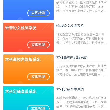
硕博初稿检测（一般习惯叫做硕博预审
版），论文查重检测上千万篇中文文
献，超百万篇各类独家文献，超百万港
澳台地区学术文献过千万篇英文文献资
源，数亿个中英文互联网资源是全国高
校用来检测硕博论文的系统，检测范围
维普论文检测系统
维普论文检测系统
广，数据来源真实，检测算法合理!本
系统含有（学术库与源码库）。（限制
论文查重软件,维普论文检测系统：高
字符数30万）
校，杂志社指定系统，可检测期刊发
表，大学生，硕博等论文。检测报告支
持PDF、网页格式，性价比高！
本科高校内部版系统
本科高校内部版系统
比定稿版少大学生联合比对库，其他数
据库一致。出结果快，价格相对低廉，
不支持验证，适合在修改中期使用，定
稿推荐PMLC。——不支持验证！！！
本科定稿查重系统
本科定稿查重系统
本科定稿查重版（一般习惯叫本科终评
版），论文抄袭检测系统，专用于大学
生专、本科等论文检测的系统，大多数