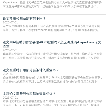
PaperPass：检测论文AI查重与原创性的可靠工具AI生成论文查重有哪些特殊要
求现在用AI辅助完成论文写作，已经是学生群体和科研人员中很常见的操作，不
管是搭建论文框架、梳理研究逻辑还是润色语言，不少人都会借助AI提高效率。
但很多人忽略了，AI生成的内容天生带有重复风险——训练AI的数据集本身就包
论文常用检测系统有何不同？
含大量已公开的学术内容、网络原创内容，AI输出内容时很容易无意识拼接出重
复片
2026-07-01
论文常用检测系统有何不同？ 现在高校和期刊常用的论文查重系统主要是知网、
维普、万方，再加上熟悉的Paper系列的这类初查平台，它们最大的不同就是数
据库大小、算法严格度和适用场景，弄明白区别你就不会乱花冤枉钱也不会被初
查数值误导。知网（CNKI）是学校定稿检测的绝对主流。本科用PMLC，含大学
论文用AI辅助创作需要做AIGC检测吗？怎么测准确-PaperPass论文
生联合比对库，能比历届学长论文，硕博用VIP/TMLC，含学术论文联合比对
库，期刊投稿用AMLMC/SML
查重
2026-07-01
现在写毕业论文、投核心期刊，谁没试过用AI搭框架、整文献、润色语句？可最
近一两年，不管是高校还是杂志社，对AI生成内容的核查越收越紧，不少同学投
出去的文章直接因为AIGC占比过高被打回，还有人毕设差点因为这个过不了，
真的太亏。提前做AIGC检测，已经成了很多过来人交稿前必做的一步。为什么
论文查重时引用部分会被计入重复率？
AIGC检测成了论文答辩投稿前的必备项？可能还有不少人觉得，我就用AI搭了个
框架，内容都是自己写的，至于做AIG
2026-07-01
论文查重时引用部分会被计入重复率？ 学术论文引用部分会不会被算进重复率，
关键看你格式标得对不对，以及学校查重系统有没有勾选“去除引用文献复制
比”。如果格式完全规范，如正文引用句尾紧跟半角上标[1]，文末“参考文献”四字
独占一行，每条文献用[1][2]方括号编号、与正文一一对应，著录项符合GB/T
本科论文哪些部分容易被查重标红？
7714（作者、题名、刊名、年、卷期、页码齐全，标点用半角）；查重系统识别
成功后通常把这段标为引用，
2026-07-01
本科论文哪些部分容易被查重标红？ 本科论文查重，最容易“中招“标红的地方帮
大家捋一下，可对照着改能省不少事哈。文献综述和国内外研究现状，这块绝对