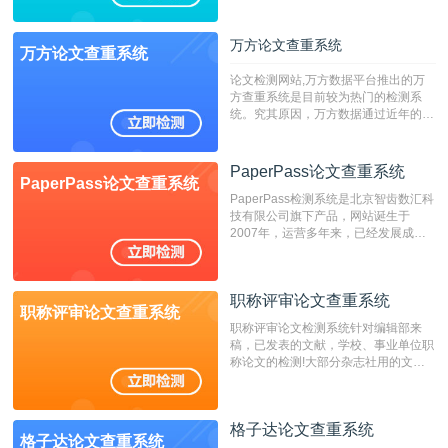
专、本科院校使用此检测系统。（限制
字符数6万）
万方论文查重系统
万方论文查重系统
论文检测网站,万方数据平台推出的万
方查重系统是目前较为热门的检测系
统。究其原因，万方数据通过近年的发
展，在高校中也确立了自己的相应地
位，特别是部分高校直接将其视为毕业
检测系统，其真实性和权威性无可厚
PaperPass论文查重系统
PaperPass论文查重系统
非。其次，相对于知网而言，万方检测
PaperPass检测系统是北京智齿数汇科
费用少，上手容易，是学生初次论文查
技有限公司旗下产品，网站诞生于
重的推荐系统。
2007年，运营多年来，已经发展成为
国内可信赖的中文原创性检查和预防剽
窃的在线网站。 系统采用自主研发的
动态指纹越级扫描检测技术，该项技术
职称评审论文查重系统
检测速度快、精度高，市场反映良好。
职称评审论文查重系统
职称评审论文检测系统针对编辑部来
稿，已发表的文献，学校、事业单位职
称论文的检测!大部分杂志社用的文献
抄袭检测系统。可检测抄袭与剽窃、伪
造、篡改、不当署名、一稿多投等学术
不端文献，学术不端论文查重可供期刊
格子达论文查重系统
编辑部检测来稿和已发表的文献,检测
格子达论文查重系统
结果和杂志社一致,已发表过的文章检