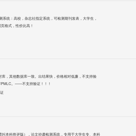
检测系统：高校，杂志社指定系统，可检测期刊发表，大学生，
网页格式，性价比高！
对库，其他数据库一致。出结果快，价格相对低廉，不支持验
PMLC。——不支持验证！！！
验证
惯叫本科终评版），论文抄袭检测系统，专用于大学生专、本科