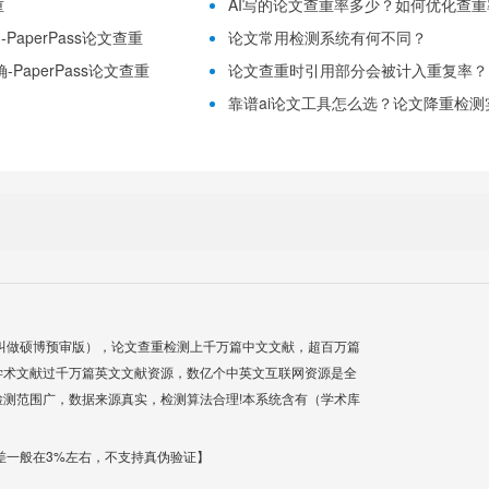
重
AI写的论文查重率多少？如何优化查重率？
aperPass论文查重
论文常用检测系统有何不同？
PaperPass论文查重
论文查重时引用部分会被计入重复率？
靠谱ai论文工具怎么选？论文降重检测实用
叫做硕博预审版），论文查重检测上千万篇中文文献，超百万篇
学术文献过千万篇英文文献资源，数亿个中英文互联网资源是全
测范围广，数据来源真实，检测算法合理!本系统含有（学术库
差一般在3%左右，不支持真伪验证】