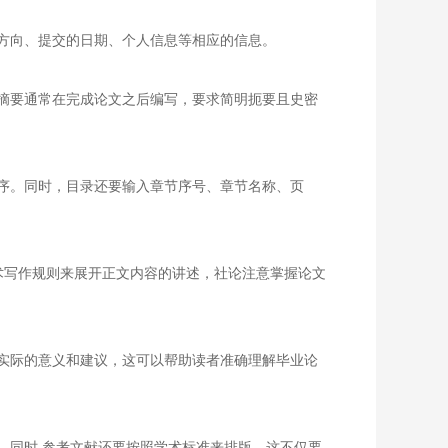
方向、提交的日期、个人信息等相应的信息。
摘要通常在完成论文之后编写，要求简明扼要且史密
序。同时，目录还要输入章节序号、章节名称、页
术写作规则来展开正文内容的讲述，社论注意掌握论文
实际的意义和建议，这可以帮助读者准确理解毕业论
。同时,参考文献还要按照学术标准来排版，这不仅要