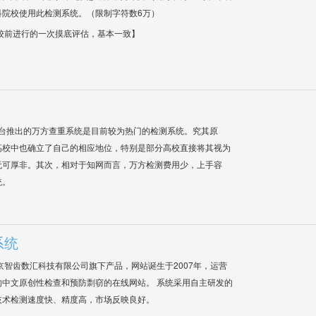
科院校使用此检测系统。（限制字符数6万）
校前进行的一次摸底评估，基本一致】
平台推出的万方查重系统是目前较为热门的检测系统。究其原
高校中也确立了自己的相应地位，特别是部分高校直接将其视为
无可厚非。其次，相对于知网而言，万方检测费用少，上手容
统。
系统
是北京智齿数汇科技有限公司旗下产品，网站诞生于2007年，运营
中文原创性检查和预防剽窃的在线网站。 系统采用自主研发的
技术检测速度快、精度高，市场反映良好。