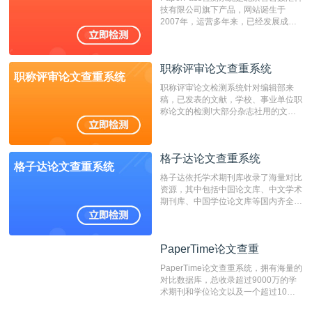
技有限公司旗下产品，网站诞生于
重的推荐系统。
2007年，运营多年来，已经发展成为
国内可信赖的中文原创性检查和预防剽
窃的在线网站。 系统采用自主研发的
动态指纹越级扫描检测技术，该项技术
职称评审论文查重系统
检测速度快、精度高，市场反映良好。
职称评审论文查重系统
职称评审论文检测系统针对编辑部来
稿，已发表的文献，学校、事业单位职
称论文的检测!大部分杂志社用的文献
抄袭检测系统。可检测抄袭与剽窃、伪
造、篡改、不当署名、一稿多投等学术
不端文献，学术不端论文查重可供期刊
格子达论文查重系统
编辑部检测来稿和已发表的文献,检测
格子达论文查重系统
结果和杂志社一致,已发表过的文章检
格子达依托学术期刊库收录了海量对比
测时注意填写第一作者,才能排除已发
资源，其中包括中国论文库、中文学术
表文献复制比。（限制字符数1万）
期刊库、中国学位论文库等国内齐全的
论文库以及数亿级网络资源，同时本地
资源库以每月100万篇的速度增加，是
目前中文文献资源涵盖全面的论文检测
PaperTime论文查重
PaperTime论文查重
系统，可检测中文、英文两种语言的论
文文本。
PaperTime论文查重系统，拥有海量的
对比数据库，总收录超过9000万的学
术期刊和学位论文以及一个超过10亿
数量的互联网网页数据库组成，保证了