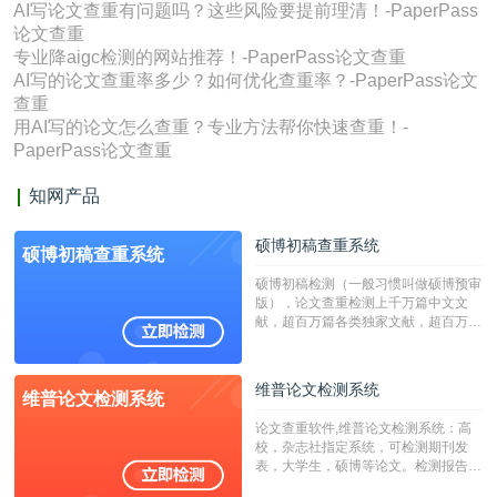
AI写论文查重有问题吗？这些风险要提前理清！-PaperPass
论文查重
专业降aigc检测的网站推荐！-PaperPass论文查重
AI写的论文查重率多少？如何优化查重率？-PaperPass论文
查重
用AI写的论文怎么查重？专业方法帮你快速查重！-
PaperPass论文查重
知网产品
硕博初稿查重系统
硕博初稿查重系统
硕博初稿检测（一般习惯叫做硕博预审
版），论文查重检测上千万篇中文文
献，超百万篇各类独家文献，超百万港
澳台地区学术文献过千万篇英文文献资
源，数亿个中英文互联网资源是全国高
校用来检测硕博论文的系统，检测范围
维普论文检测系统
维普论文检测系统
广，数据来源真实，检测算法合理!本
系统含有（学术库与源码库）。（限制
论文查重软件,维普论文检测系统：高
字符数30万）
校，杂志社指定系统，可检测期刊发
表，大学生，硕博等论文。检测报告支
持PDF、网页格式，性价比高！