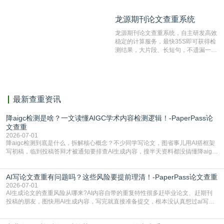
比对源的专业性和广泛性。采用多级指
纹对比技术结合深度语义发掘识别比
龙源期刊论文查重系统
龙源期刊论文查重系统
对，利用指纹索引快速而精准地在云检
测服务部署的论文数据资源库中找到所
龙源期刊论文查重系统，自主研发高效
有相似的片段，该项技术检测速度快、
稳定的计算服务，最快35S即可获得检
准确率高，市场反映良好。
测结果，大片段、长短句，不遗漏一处
相似，区分论文中的正确引用参考文
献。
最新查重资讯
降aigc检测是啥？一文读懂AIGC学术内容检测逻辑！-PaperPass论
文查重
2026-07-01
降aigc检测到底是什么，拆解核心概念？不少同学写论文，图省事儿用AI搭框架
写初稿，临到投稿答辩才被通知要排查AI生成内容，搜半天资料都没搞懂降aigc
检测是啥，还容易把它和普通论文查重混为一谈，最后踩了坑，耽误了进度。哪
怕是已经入行的科研人员，不少人也搞不清降aigc检测是啥，对相关要求摸不
AI写论文查重有问题吗？这些风险要提前理清！-PaperPass论文查重
准。其实，降aigc检测是伴随AIGC工具在学术领域普及诞生的新需求，核心是为
了满足现在高校、期刊对AI生
2026-07-01
AI生成论文的查重风险从哪来?AI内容自带的重复特性很多赶毕业论文、赶期刊
投稿的朋友，图快用AI生成内容，写完就直接准备提交，根本没认真想过ai写论
文查重有问题吗这个问题，直到出了问题才追悔莫及。其实AI生成内容本身，就
自带不可忽视的查重风险。AI训练依赖海量公开的文本数据，生成内容本质是基