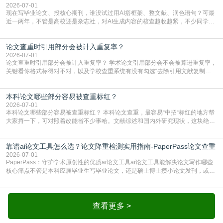
2026-07-01
现在写毕业论文、投核心期刊，谁没试过用AI搭框架、整文献、润色语句？可最
近一两年，不管是高校还是杂志社，对AI生成内容的核查越收越紧，不少同学投
出去的文章直接因为AIGC占比过高被打回，还有人毕设差点因为这个过不了，
真的太亏。提前做AIGC检测，已经成了很多过来人交稿前必做的一步。为什么
论文查重时引用部分会被计入重复率？
AIGC检测成了论文答辩投稿前的必备项？可能还有不少人觉得，我就用AI搭了个
框架，内容都是自己写的，至于做AIG
2026-07-01
论文查重时引用部分会被计入重复率？ 学术论文引用部分会不会被算进重复率，
关键看你格式标得对不对，以及学校查重系统有没有勾选“去除引用文献复制
比”。如果格式完全规范，如正文引用句尾紧跟半角上标[1]，文末“参考文献”四字
独占一行，每条文献用[1][2]方括号编号、与正文一一对应，著录项符合GB/T
本科论文哪些部分容易被查重标红？
7714（作者、题名、刊名、年、卷期、页码齐全，标点用半角）；查重系统识别
成功后通常把这段标为引用，
2026-07-01
本科论文哪些部分容易被查重标红？ 本科论文查重，最容易“中招“标红的地方帮
大家捋一下，可对照着改能省不少事哈。文献综述和国内外研究现状，这块绝对
的重灾区。你介绍前人研究了啥、某个理论是谁提的，课本和往届论文里都有近
乎一模一样的话，你要是直接复制百度百科、教材或别人写好的综述段落，系统
靠谱ai论文工具怎么选？论文降重检测实用指南-PaperPass论文查重
一抓一个准，整段飘红。研究背景、意义和方法描述也是不可避免，比如“本文采
用问卷调查法““运用SPSS软件进行数据分
2026-07-01
PaperPass：守护学术原创性的优质ai论文工具ai论文工具能解决论文写作哪些
核心痛点不管是本科应届毕业生写毕业论文，还是硕士博士攒小论文发刊，或是
科研人员整理课题成果，都绕不开重复率核查、内容优化这两大难关。以前全靠
自己逐句读逐句改，熬好几个大夜不说，还经常改不到点上，交上去才发现重复
率超标，再返工太折腾。现在有了成熟的ai论文工具，这些痛点基本都能高效解
决。靠谱的ai论文工具，不止能帮你梳
查看更多 >