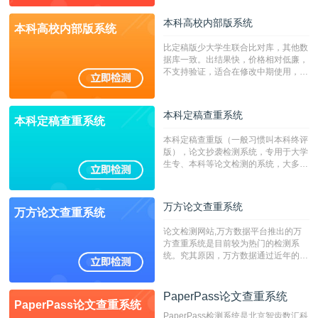
本科高校内部版系统
本科高校内部版系统
比定稿版少大学生联合比对库，其他数
据库一致。出结果快，价格相对低廉，
不支持验证，适合在修改中期使用，定
稿推荐PMLC。——不支持验证！！！
本科定稿查重系统
本科定稿查重系统
本科定稿查重版（一般习惯叫本科终评
版），论文抄袭检测系统，专用于大学
生专、本科等论文检测的系统，大多数
专、本科院校使用此检测系统。（限制
字符数6万）
万方论文查重系统
万方论文查重系统
论文检测网站,万方数据平台推出的万
方查重系统是目前较为热门的检测系
统。究其原因，万方数据通过近年的发
展，在高校中也确立了自己的相应地
位，特别是部分高校直接将其视为毕业
检测系统，其真实性和权威性无可厚
PaperPass论文查重系统
PaperPass论文查重系统
非。其次，相对于知网而言，万方检测
PaperPass检测系统是北京智齿数汇科
费用少，上手容易，是学生初次论文查