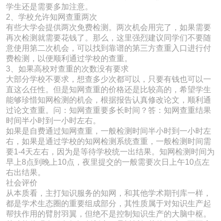
学生还是需要多加注意。
2、学校允许知网查重两次
有些大学会提供两次免费检测。两次机会用完了，如果需要
再次检测就需要花钱了。那么，这里强烈建议同学们不要随
意使用第二次机会，可以找到靠谱的第三方查重入口进行付
费检测，以便顺利通过学校的查重。
3、如果高校对查重的次数没有要求
大部分学校不要求，想查多少次都可以，只要有钱也可以一
直这么任性。但是知网查重的价格还是比较高的，希望学生
能够珍惜知网检测的机会，根据报告认真修改论文，顺利通
过论文查重。问：知网查重要多长时间？答：知网查重结果
时间半小时到一小时左右。
如果是自费通过知网查重，一般检测时间半小时到一小时左
右，如果是通过学校的知网检测系统查重，一般检测时间需
要1-4天左右，因为是等待学校统一出结果。知网检测时间为
早上8点到晚上10点，夜里提交的一般需要次日上午10点左
右出结果。
社会评价
从本质看，主打知识服务的知网，和其他学术期刊库一样，
都是学术生态圈的重要组成部分，其性质属于对知识生产起
帮扶作用的臂肘羽翼，但绝不是控制知识生产的大脑中枢。