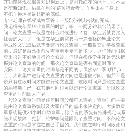
其功能体现在服务知识创新上，是衬托红花的绿叶，而不应
是垄断知识、借机牟利的“链顶猎食者”。羊毛出在羊身上，
不把羊拖垮是最起码的底线。
专业老师在线权威答疑答：一般5分钟以内就能完成。
我记得去年我毕业查重的时候，等上一两分钟就出结果了。
问：论文查重一般是在什么时候进行？答：毕业后就要踏入
社会的大门了，但是在毕业前需要写一篇合格的毕业论文。
毕业论文完成后就需要进行论文查重，一般提交到学校查重
前，最好是自己提前先查重看重复率是多少，这样便能根据
查重报告更好地进行论文修改。但现在很多学生还是无法把
握好论文查重的时间，那么论文查重是否有固定时间？
实际上，论文查重的时间都是不同的，虽然毕业季3月到6
月，大家集中进行论文查重的时间也是这段时间。但并不是
说只有这段时间才能进行论文查重，这段时间只是论文查重
的高峰期而已，在其他时间也可以进行论文查重，所以论文
查重的时间因人而异。
一般论文查重时间是任何时间段都可以查的，查重时间主要
是由论文查重系统以及大家自己的需求来决定的。大多数查
重系统提供24小时自助查重，除了有的系统有特殊规定或系
统出现故障、更新、维护等问题限制了查重时间，不然论文
查重的时间是掌握在自己手里的。我们想在哪个时间段使用
哪个查重系统来查重论文，都是由大家自己的主观想法所决