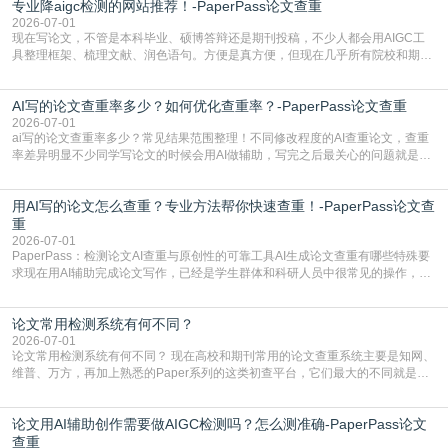
专业降aigc检测的网站推荐！-PaperPass论文查重
于训练数据的概率拼接，不是从零开始的原创创作。生成过程中，很容易复用已
有的高频公共表述，甚至直接拼接已经公开
2026-07-01
现在写论文，不管是本科毕业、硕博答辩还是期刊投稿，不少人都会用AIGC工
具整理框架、梳理文献、润色语句。方便是真方便，但现在几乎所有院校和期刊
都要求排查论文中的AIGC生成内容，不符合规范的直接打回修改。自己瞎改三
五遍还是过不了预检测的大有人在，这时候，找到靠谱的降AIGC检测率的网
AI写的论文查重率多少？如何优化查重率？-PaperPass论文查重
站，就能少走好多弯路。PaperPass：守护学术原创性的智能伙伴AIGC生成内
容的学术合规痛点去年帮一个本科师弟改
2026-07-01
ai写的论文查重率多少？常见结果范围整理！不同修改程度的AI查重论文，查重
率差异明显不少同学写论文的时候会用AI做辅助，写完之后最关心的问题就是ai
写的论文查重率多少。很多人误以为AI生成的内容都是全新的，不会出现重复，
实际情况和大家想的不太一样。AI训练依赖海量公开学术文献、网络内容，生成
用AI写的论文怎么查重？专业方法帮你快速查重！-PaperPass论文查
内容本质是按照语义概率拼接已有内容，很容易和已发布的作品撞重复，甚至会
直接引用整段已有内容，所以查重率偏高是
重
2026-07-01
PaperPass：检测论文AI查重与原创性的可靠工具AI生成论文查重有哪些特殊要
求现在用AI辅助完成论文写作，已经是学生群体和科研人员中很常见的操作，不
管是搭建论文框架、梳理研究逻辑还是润色语言，不少人都会借助AI提高效率。
但很多人忽略了，AI生成的内容天生带有重复风险——训练AI的数据集本身就包
论文常用检测系统有何不同？
含大量已公开的学术内容、网络原创内容，AI输出内容时很容易无意识拼接出重
复片
2026-07-01
论文常用检测系统有何不同？ 现在高校和期刊常用的论文查重系统主要是知网、
维普、万方，再加上熟悉的Paper系列的这类初查平台，它们最大的不同就是数
据库大小、算法严格度和适用场景，弄明白区别你就不会乱花冤枉钱也不会被初
查数值误导。知网（CNKI）是学校定稿检测的绝对主流。本科用PMLC，含大学
论文用AI辅助创作需要做AIGC检测吗？怎么测准确-PaperPass论文
生联合比对库，能比历届学长论文，硕博用VIP/TMLC，含学术论文联合比对
库，期刊投稿用AMLMC/SML
查重