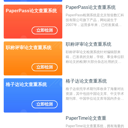
位，特别是部分高校直接将其视为毕业
检测系统，其真实性和权威性无可厚
PaperPass论文查重系统
PaperPass论文查重系统
非。其次，相对于知网而言，万方检测
PaperPass检测系统是北京智齿数汇科
费用少，上手容易，是学生初次论文查
技有限公司旗下产品，网站诞生于
重的推荐系统。
2007年，运营多年来，已经发展成为
国内可信赖的中文原创性检查和预防剽
窃的在线网站。 系统采用自主研发的
动态指纹越级扫描检测技术，该项技术
职称评审论文查重系统
检测速度快、精度高，市场反映良好。
职称评审论文查重系统
职称评审论文检测系统针对编辑部来
稿，已发表的文献，学校、事业单位职
称论文的检测!大部分杂志社用的文献
抄袭检测系统。可检测抄袭与剽窃、伪
造、篡改、不当署名、一稿多投等学术
不端文献，学术不端论文查重可供期刊
格子达论文查重系统
编辑部检测来稿和已发表的文献,检测
格子达论文查重系统
结果和杂志社一致,已发表过的文章检
格子达依托学术期刊库收录了海量对比
测时注意填写第一作者,才能排除已发
资源，其中包括中国论文库、中文学术
表文献复制比。（限制字符数1万）
期刊库、中国学位论文库等国内齐全的
论文库以及数亿级网络资源，同时本地
资源库以每月100万篇的速度增加，是
目前中文文献资源涵盖全面的论文检测
PaperTime论文查重
PaperTime论文查重
系统，可检测中文、英文两种语言的论
文文本。
PaperTime论文查重系统，拥有海量的