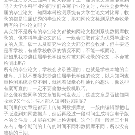
吗？大学本科毕业的同学们在写毕业论文时，往往会参考往
届的毕业论文，知网本科检测系统有大学生论文对比库，收
录的都是往届优秀的毕业论文，那知网论文检测系统会收录
所有的毕业论文吗？
其实并不是所有的毕业论文都被知网论文检测系统数据库收
录的。像本科毕业论文的话，一般会抽取评定为优秀毕业论
文的入库。硕士以及研究生论文大部分都会收录，但主要还
是看学校，有些学校收录的情况不同，不能一概而论。
那如果我抄袭往届学长学姐没有被知网收录的论文，不会被
检测出吗?
所有的毕业论文，学校会收录整理的，也就是学校本地的自
建库。所以不要妄想抄袭往届学长学姐的论文，以为知网查
重检测系统会查不到，就抱着侥幸心理通过的想法，像这些
有案可查的，一定不要偷懒去投机取巧。
那么像有些同学的文章被期刊发表后，这些文章是否被知网
收录?又什么时候才能入知网数据库呢?
期刊里的文章是都要上传知网数据库的，一般由编辑部把电
子版送到知网数据库，然后再经过一段时间生成特定电子版
本的文件后，才能在知网上检索到。这个时间一般是三个月
左右，每个期刊的上传的时间不同和数据库不同，所以没有
准确的日期。