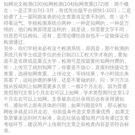
知网论文检测(100)知网检测(104)知网查重(172)答：两个概
念：一是正常出刊1-3月，有优先出版平台很快1-10日；二是
抄袭了上一届同期发表的论文查重肯定查不到的。答：这个
得看运气。学校检测系统分两种：一种是知网的，一种是万
维的，他们检测原理是这样的，就是说，你需要文字不同，
但意思可以相似。还有，是理论哪怕原创也不一定能保证你
检测通过。
另外，你们学校未必有这个检测系统，原因是，那个检测的
系统只有学士或是学位的全日制211工程大学才有的，要知
道不是名牌或是重点大学，检测可是按篇要向知网付费的。
答：上传完了就到知网了，你要是不放心，直接到快捷论文
查重，选择知网查重。上传论文，等待结果，半小时就出来
答案了，这站抄袭的事情，还是不要做的好。问：学习方法
报从投稿到上知网需要多久答：一般2个月左右。因为普通
类型期刊文章1个月左右可以上知网，学术类型期刊文章1-2
个月左右可以上知网。文章被杂志社录用后会有录用通知
书，通知书上面有具体的刊期，如果刊期是9月，那么被知
网收录就是10月左右。但前提条件是文章质量优秀，如果文
章质量未达到对方标准，杂志社就会通知用户没有通过文章
考核环节，建议用户上传期刊文章之前检查内容是否符合标
准。