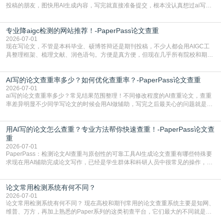
投稿的朋友，图快用AI生成内容，写完就直接准备提交，根本没认真想过ai写论
文查重有问题吗这个问题，直到出了问题才追悔莫及。其实AI生成内容本身，就
自带不可忽视的查重风险。AI训练依赖海量公开的文本数据，生成内容本质是基
专业降aigc检测的网站推荐！-PaperPass论文查重
于训练数据的概率拼接，不是从零开始的原创创作。生成过程中，很容易复用已
有的高频公共表述，甚至直接拼接已经公开
2026-07-01
现在写论文，不管是本科毕业、硕博答辩还是期刊投稿，不少人都会用AIGC工
具整理框架、梳理文献、润色语句。方便是真方便，但现在几乎所有院校和期刊
都要求排查论文中的AIGC生成内容，不符合规范的直接打回修改。自己瞎改三
五遍还是过不了预检测的大有人在，这时候，找到靠谱的降AIGC检测率的网
AI写的论文查重率多少？如何优化查重率？-PaperPass论文查重
站，就能少走好多弯路。PaperPass：守护学术原创性的智能伙伴AIGC生成内
容的学术合规痛点去年帮一个本科师弟改
2026-07-01
ai写的论文查重率多少？常见结果范围整理！不同修改程度的AI查重论文，查重
率差异明显不少同学写论文的时候会用AI做辅助，写完之后最关心的问题就是ai
写的论文查重率多少。很多人误以为AI生成的内容都是全新的，不会出现重复，
实际情况和大家想的不太一样。AI训练依赖海量公开学术文献、网络内容，生成
用AI写的论文怎么查重？专业方法帮你快速查重！-PaperPass论文查
内容本质是按照语义概率拼接已有内容，很容易和已发布的作品撞重复，甚至会
直接引用整段已有内容，所以查重率偏高是
重
2026-07-01
PaperPass：检测论文AI查重与原创性的可靠工具AI生成论文查重有哪些特殊要
求现在用AI辅助完成论文写作，已经是学生群体和科研人员中很常见的操作，不
管是搭建论文框架、梳理研究逻辑还是润色语言，不少人都会借助AI提高效率。
但很多人忽略了，AI生成的内容天生带有重复风险——训练AI的数据集本身就包
论文常用检测系统有何不同？
含大量已公开的学术内容、网络原创内容，AI输出内容时很容易无意识拼接出重
复片
2026-07-01
论文常用检测系统有何不同？ 现在高校和期刊常用的论文查重系统主要是知网、
维普、万方，再加上熟悉的Paper系列的这类初查平台，它们最大的不同就是数
据库大小、算法严格度和适用场景，弄明白区别你就不会乱花冤枉钱也不会被初