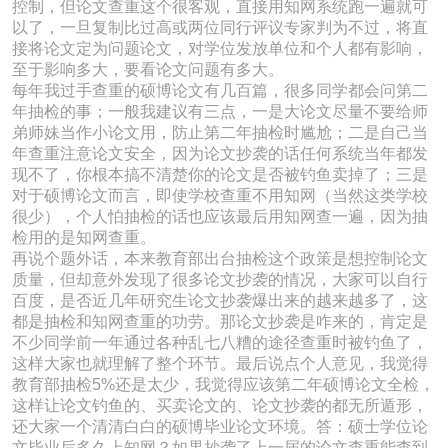
控制，但论文查重这个很客观，直接用知网系统跑一遍就可
以了，一旦复制比过高或两位同行评议专家判为不过，将直
接将论文定为问题论文，对学位发放单位和个人都有影响，
至于影响多大，要看论文问题有多大。
每年我过手查重的硕博论文有几百篇，很多同学都会问第二
年抽检的事；一般我建议有三点，一是大论文尽量不要给师
弟师妹当作小论文用，防止第二年抽检时尴尬；二是自己当
年查重注意论文安全，因为论文抄袭的话任何系统当年都发
现不了，你根本搞不清楚你的论文是否被钓鱼卖掉了；三是
对于硕博论文而言，即使学校查重不用知网（当然这类学校
很少），个人怕抽检的话也应该最后用知网查一遍，因为抽
检用的是知网查重。
再说个题外话，本来教育部出台抽检这个政策是想控制论文
质量，但却意外发现了很多论文抄袭的情况，大家可以自行
百度，是否近几年研究生论文抄袭爆出来的越来越多了，这
都是抽检和知网查重的功劳。那论文抄袭是咋来的，肯定是
不少同学前一年通过各种乱七八糟的途径查重时被钓鱼了，
这样大家也就理解了整个环节。最后说点个人意见，我觉得
教育部抽检5%还是太少，我觉得应该第二年硕博论文全检，
这样让论文钓鱼的、买卖论文的、论文抄袭的都无所遁形，
还大家一个清清白白的硕博毕业论文环境。答：硕士学位论
文毕业后多久上知网？如果抄袭了上一届的论文查重能查到