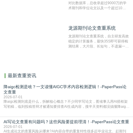
对比数据库，总收录超过9000万的学
术期刊和学位论文以及一个超过10亿
数量的互联网网页数据库组成，保证了
比对源的专业性和广泛性。采用多级指
纹对比技术结合深度语义发掘识别比
龙源期刊论文查重系统
龙源期刊论文查重系统
对，利用指纹索引快速而精准地在云检
测服务部署的论文数据资源库中找到所
龙源期刊论文查重系统，自主研发高效
有相似的片段，该项技术检测速度快、
稳定的计算服务，最快35S即可获得检
准确率高，市场反映良好。
测结果，大片段、长短句，不遗漏一处
相似，区分论文中的正确引用参考文
献。
最新查重资讯
降aigc检测是啥？一文读懂AIGC学术内容检测逻辑！-PaperPass论
文查重
2026-07-01
降aigc检测到底是什么，拆解核心概念？不少同学写论文，图省事儿用AI搭框架
写初稿，临到投稿答辩才被通知要排查AI生成内容，搜半天资料都没搞懂降aigc
检测是啥，还容易把它和普通论文查重混为一谈，最后踩了坑，耽误了进度。哪
怕是已经入行的科研人员，不少人也搞不清降aigc检测是啥，对相关要求摸不
AI写论文查重有问题吗？这些风险要提前理清！-PaperPass论文查重
准。其实，降aigc检测是伴随AIGC工具在学术领域普及诞生的新需求，核心是为
了满足现在高校、期刊对AI生
2026-07-01
AI生成论文的查重风险从哪来?AI内容自带的重复特性很多赶毕业论文、赶期刊