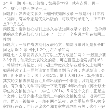
3个月，期刊一般比较快，如果是学报，就有点慢。再一
个，核心刊物会更慢一点。
问题四：发表论文多久上知网被知网收录 一般是3个月左右
上知网，有些杂志是优先出版的，可以随时录用的，正常都
是3个月左右
问题五：发到核心期刊上多久会被知网收录？ 我的一位导师
他的论文也在核心期刊上有了，过了一个多月才能在知网上
搜到
问题六：一般在省级期刊发表论文，知网收录时间是多长时
间之后啊？ 亲 出刊1-2个月左右录知网
问题七：文章发表多久后可以上万方或是知网？ 一般至少要
2-3个月，如果您发表论文的话，可在百度上搜索 期刊163
。希望对您有帮助。问：硕士学位论文毕业后多久上知网？
如果抄袭了上一届的论文查重能查到吗？答：先说结论，会
的，但不是全部，硕士大概5%，博士大概10%，算是抽查。
其实论文抽查算是新近几年出现的一个事情，以前是没有
的。有兴趣的同学可以翻一下教育部14年出台的《博士硕士
学位论文抽检办法》（学位〔2014〕5 号这个文件，正是这
个文件，让研究生毕业后第二年的论文抽检变成一项例行工
作。而万一被抽中，一般有两个流程，论文重新查重+3位专
家同行评议，同行评议这个和专家主观判断有关，这个不好