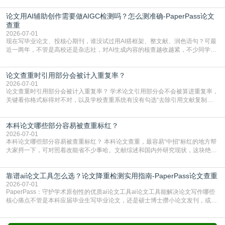
查数值误导。知网（CNKI）是学校定稿检测的绝对主流。本科用PMLC，含大学
论文用AI辅助创作需要做AIGC检测吗？怎么测准确-PaperPass论文
生联合比对库，能比历届学长论文，硕博用VIP/TMLC，含学术论文联合比对
库，期刊投稿用AMLMC/SML
查重
2026-07-01
现在写毕业论文、投核心期刊，谁没试过用AI搭框架、整文献、润色语句？可最
近一两年，不管是高校还是杂志社，对AI生成内容的核查越收越紧，不少同学投
出去的文章直接因为AIGC占比过高被打回，还有人毕设差点因为这个过不了，
真的太亏。提前做AIGC检测，已经成了很多过来人交稿前必做的一步。为什么
论文查重时引用部分会被计入重复率？
AIGC检测成了论文答辩投稿前的必备项？可能还有不少人觉得，我就用AI搭了个
框架，内容都是自己写的，至于做AIG
2026-07-01
论文查重时引用部分会被计入重复率？ 学术论文引用部分会不会被算进重复率，
关键看你格式标得对不对，以及学校查重系统有没有勾选“去除引用文献复制
比”。如果格式完全规范，如正文引用句尾紧跟半角上标[1]，文末“参考文献”四字
独占一行，每条文献用[1][2]方括号编号、与正文一一对应，著录项符合GB/T
本科论文哪些部分容易被查重标红？
7714（作者、题名、刊名、年、卷期、页码齐全，标点用半角）；查重系统识别
成功后通常把这段标为引用，
2026-07-01
本科论文哪些部分容易被查重标红？ 本科论文查重，最容易“中招“标红的地方帮
大家捋一下，可对照着改能省不少事哈。文献综述和国内外研究现状，这块绝对
的重灾区。你介绍前人研究了啥、某个理论是谁提的，课本和往届论文里都有近
乎一模一样的话，你要是直接复制百度百科、教材或别人写好的综述段落，系统
靠谱ai论文工具怎么选？论文降重检测实用指南-PaperPass论文查重
一抓一个准，整段飘红。研究背景、意义和方法描述也是不可避免，比如“本文采
用问卷调查法““运用SPSS软件进行数据分
2026-07-01
PaperPass：守护学术原创性的优质ai论文工具ai论文工具能解决论文写作哪些
核心痛点不管是本科应届毕业生写毕业论文，还是硕士博士攒小论文发刊，或是
科研人员整理课题成果，都绕不开重复率核查、内容优化这两大难关。以前全靠
自己逐句读逐句改，熬好几个大夜不说，还经常改不到点上，交上去才发现重复