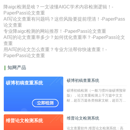
降aigc检测是啥？一文读懂AIGC学术内容检测逻辑！-
PaperPass论文查重
AI写论文查重有问题吗？这些风险要提前理清！-PaperPass
论文查重
专业降aigc检测的网站推荐！-PaperPass论文查重
AI写的论文查重率多少？如何优化查重率？-PaperPass论文
查重
用AI写的论文怎么查重？专业方法帮你快速查重！-
PaperPass论文查重
知网产品
硕博初稿查重系统
硕博初稿查重系统
硕博初稿检测（一般习惯叫做硕博预审
版），论文查重检测上千万篇中文文
献，超百万篇各类独家文献，超百万港
澳台地区学术文献过千万篇英文文献资
源，数亿个中英文互联网资源是全国高
校用来检测硕博论文的系统，检测范围
维普论文检测系统
维普论文检测系统
广，数据来源真实，检测算法合理!本
系统含有（学术库与源码库）。（限制
论文查重软件,维普论文检测系统：高