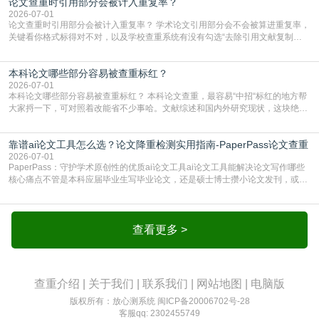
论文查重时引用部分会被计入重复率？
AIGC检测成了论文答辩投稿前的必备项？可能还有不少人觉得，我就用AI搭了个
框架，内容都是自己写的，至于做AIG
2026-07-01
论文查重时引用部分会被计入重复率？ 学术论文引用部分会不会被算进重复率，
关键看你格式标得对不对，以及学校查重系统有没有勾选“去除引用文献复制
比”。如果格式完全规范，如正文引用句尾紧跟半角上标[1]，文末“参考文献”四字
独占一行，每条文献用[1][2]方括号编号、与正文一一对应，著录项符合GB/T
本科论文哪些部分容易被查重标红？
7714（作者、题名、刊名、年、卷期、页码齐全，标点用半角）；查重系统识别
成功后通常把这段标为引用，
2026-07-01
本科论文哪些部分容易被查重标红？ 本科论文查重，最容易“中招“标红的地方帮
大家捋一下，可对照着改能省不少事哈。文献综述和国内外研究现状，这块绝对
的重灾区。你介绍前人研究了啥、某个理论是谁提的，课本和往届论文里都有近
乎一模一样的话，你要是直接复制百度百科、教材或别人写好的综述段落，系统
靠谱ai论文工具怎么选？论文降重检测实用指南-PaperPass论文查重
一抓一个准，整段飘红。研究背景、意义和方法描述也是不可避免，比如“本文采
用问卷调查法““运用SPSS软件进行数据分
2026-07-01
PaperPass：守护学术原创性的优质ai论文工具ai论文工具能解决论文写作哪些
核心痛点不管是本科应届毕业生写毕业论文，还是硕士博士攒小论文发刊，或是
科研人员整理课题成果，都绕不开重复率核查、内容优化这两大难关。以前全靠
自己逐句读逐句改，熬好几个大夜不说，还经常改不到点上，交上去才发现重复
率超标，再返工太折腾。现在有了成熟的ai论文工具，这些痛点基本都能高效解
决。靠谱的ai论文工具，不止能帮你梳
查看更多 >
查重介绍
|
关于我们
|
联系我们
|
网站地图
|
电脑版
版权所有：放心测系统
闽ICP备20006702号-28
客服qq: 2302455749