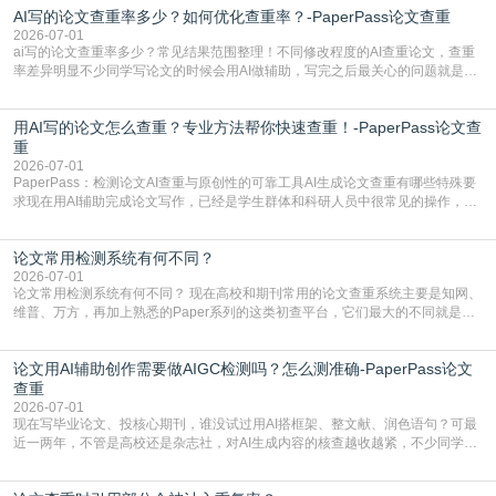
AI写的论文查重率多少？如何优化查重率？-PaperPass论文查重
站，就能少走好多弯路。PaperPass：守护学术原创性的智能伙伴AIGC生成内
容的学术合规痛点去年帮一个本科师弟改
2026-07-01
ai写的论文查重率多少？常见结果范围整理！不同修改程度的AI查重论文，查重
率差异明显不少同学写论文的时候会用AI做辅助，写完之后最关心的问题就是ai
写的论文查重率多少。很多人误以为AI生成的内容都是全新的，不会出现重复，
实际情况和大家想的不太一样。AI训练依赖海量公开学术文献、网络内容，生成
用AI写的论文怎么查重？专业方法帮你快速查重！-PaperPass论文查
内容本质是按照语义概率拼接已有内容，很容易和已发布的作品撞重复，甚至会
直接引用整段已有内容，所以查重率偏高是
重
2026-07-01
PaperPass：检测论文AI查重与原创性的可靠工具AI生成论文查重有哪些特殊要
求现在用AI辅助完成论文写作，已经是学生群体和科研人员中很常见的操作，不
管是搭建论文框架、梳理研究逻辑还是润色语言，不少人都会借助AI提高效率。
但很多人忽略了，AI生成的内容天生带有重复风险——训练AI的数据集本身就包
论文常用检测系统有何不同？
含大量已公开的学术内容、网络原创内容，AI输出内容时很容易无意识拼接出重
复片
2026-07-01
论文常用检测系统有何不同？ 现在高校和期刊常用的论文查重系统主要是知网、
维普、万方，再加上熟悉的Paper系列的这类初查平台，它们最大的不同就是数
据库大小、算法严格度和适用场景，弄明白区别你就不会乱花冤枉钱也不会被初
查数值误导。知网（CNKI）是学校定稿检测的绝对主流。本科用PMLC，含大学
论文用AI辅助创作需要做AIGC检测吗？怎么测准确-PaperPass论文
生联合比对库，能比历届学长论文，硕博用VIP/TMLC，含学术论文联合比对
库，期刊投稿用AMLMC/SML
查重
2026-07-01
现在写毕业论文、投核心期刊，谁没试过用AI搭框架、整文献、润色语句？可最
近一两年，不管是高校还是杂志社，对AI生成内容的核查越收越紧，不少同学投
出去的文章直接因为AIGC占比过高被打回，还有人毕设差点因为这个过不了，
真的太亏。提前做AIGC检测，已经成了很多过来人交稿前必做的一步。为什么