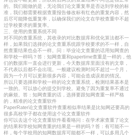
的。我们能做的是，无论我们论文重复率是否达到学校的标
准，我们都需要根据查重报告修改标有红色的重复内容，然
后尽可能降低重复率，以确保我们的论文在学校查重中不超
过学校要求的重复率。
三、使用的查重系统不同
对不同的查重系统，其收录的对比数据库和优化算法都不一
样，如果我们选择的论文查重系统跟学校要求的不一样，自
然查重结果也会不一样。问：毕业论文查重的话用知网查的
和学校一样吗？答：知网查重和papertime查重是一样的，他
们的数据库一直会进行更新，今天数据库里面没有的文章，
不代表以后都不会出现。一般建议检测时间不超过一个月，
因为一个月可以更新很多内容，可能会造成误差的情况。
所以只要选择和学校一样的论文查重系统，检测结果基本是
一致的。可以放心的提交到学校。避免了因为重复率不通过
的麻烦。答：知网查重的话，选择要跟知网查重一样严格
的，精准的论文查重软件
PaperRater论文查重软件查重相似率结果是比知网还要高的
很多高校学子都在使用这个论文查重软件
你可以去这个论文查重软件看看咯问：在学术家查重了论文
的结果和学校知网查重的结果是一样的吗？答：有可能不一
样，每个学校用的知网数据库可能都不一样，可以多用几个