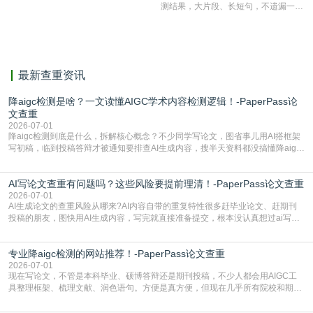
测结果，大片段、长短句，不遗漏一处
相似，区分论文中的正确引用参考文
献。
最新查重资讯
降aigc检测是啥？一文读懂AIGC学术内容检测逻辑！-PaperPass论
文查重
2026-07-01
降aigc检测到底是什么，拆解核心概念？不少同学写论文，图省事儿用AI搭框架
写初稿，临到投稿答辩才被通知要排查AI生成内容，搜半天资料都没搞懂降aigc
检测是啥，还容易把它和普通论文查重混为一谈，最后踩了坑，耽误了进度。哪
怕是已经入行的科研人员，不少人也搞不清降aigc检测是啥，对相关要求摸不
AI写论文查重有问题吗？这些风险要提前理清！-PaperPass论文查重
准。其实，降aigc检测是伴随AIGC工具在学术领域普及诞生的新需求，核心是为
了满足现在高校、期刊对AI生
2026-07-01
AI生成论文的查重风险从哪来?AI内容自带的重复特性很多赶毕业论文、赶期刊
投稿的朋友，图快用AI生成内容，写完就直接准备提交，根本没认真想过ai写论
文查重有问题吗这个问题，直到出了问题才追悔莫及。其实AI生成内容本身，就
自带不可忽视的查重风险。AI训练依赖海量公开的文本数据，生成内容本质是基
专业降aigc检测的网站推荐！-PaperPass论文查重
于训练数据的概率拼接，不是从零开始的原创创作。生成过程中，很容易复用已
有的高频公共表述，甚至直接拼接已经公开
2026-07-01
现在写论文，不管是本科毕业、硕博答辩还是期刊投稿，不少人都会用AIGC工
具整理框架、梳理文献、润色语句。方便是真方便，但现在几乎所有院校和期刊
都要求排查论文中的AIGC生成内容，不符合规范的直接打回修改。自己瞎改三
五遍还是过不了预检测的大有人在，这时候，找到靠谱的降AIGC检测率的网