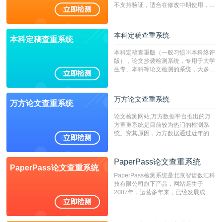
不支持验证，适合在修改中期使用，定
稿推荐PMLC。——不支持验证！！！
本科定稿查重系统
本科定稿查重系统
本科定稿查重版（一般习惯叫本科终评
版），论文抄袭检测系统，专用于大学
生专、本科等论文检测的系统，大多数
专、本科院校使用此检测系统。（限制
字符数6万）
万方论文查重系统
万方论文查重系统
论文检测网站,万方数据平台推出的万
方查重系统是目前较为热门的检测系
统。究其原因，万方数据通过近年的发
展，在高校中也确立了自己的相应地
位，特别是部分高校直接将其视为毕业
检测系统，其真实性和权威性无可厚
PaperPass论文查重系统
PaperPass论文查重系统
非。其次，相对于知网而言，万方检测
PaperPass检测系统是北京智齿数汇科
费用少，上手容易，是学生初次论文查
技有限公司旗下产品，网站诞生于
重的推荐系统。
2007年，运营多年来，已经发展成为
国内可信赖的中文原创性检查和预防剽
窃的在线网站。 系统采用自主研发的
动态指纹越级扫描检测技术，该项技术