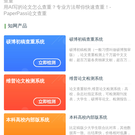
查重
用AI写的论文怎么查重？专业方法帮你快速查重！-
PaperPass论文查重
知网产品
硕博初稿查重系统
硕博初稿查重系统
硕博初稿检测（一般习惯叫做硕博预审
版），论文查重检测上千万篇中文文
献，超百万篇各类独家文献，超百万港
澳台地区学术文献过千万篇英文文献资
源，数亿个中英文互联网资源是全国高
校用来检测硕博论文的系统，检测范围
维普论文检测系统
维普论文检测系统
广，数据来源真实，检测算法合理!本
系统含有（学术库与源码库）。（限制
论文查重软件,维普论文检测系统：高
字符数30万）
校，杂志社指定系统，可检测期刊发
表，大学生，硕博等论文。检测报告支
持PDF、网页格式，性价比高！
本科高校内部版系统
本科高校内部版系统
比定稿版少大学生联合比对库，其他数
据库一致。出结果快，价格相对低廉，