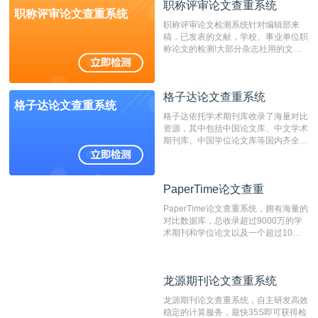
职称评审论文查重系统
检测速度快、精度高，市场反映良好。
职称评审论文查重系统
职称评审论文检测系统针对编辑部来
稿，已发表的文献，学校、事业单位职
称论文的检测!大部分杂志社用的文献
抄袭检测系统。可检测抄袭与剽窃、伪
造、篡改、不当署名、一稿多投等学术
不端文献，学术不端论文查重可供期刊
格子达论文查重系统
编辑部检测来稿和已发表的文献,检测
格子达论文查重系统
结果和杂志社一致,已发表过的文章检
格子达依托学术期刊库收录了海量对比
测时注意填写第一作者,才能排除已发
资源，其中包括中国论文库、中文学术
表文献复制比。（限制字符数1万）
期刊库、中国学位论文库等国内齐全的
论文库以及数亿级网络资源，同时本地
资源库以每月100万篇的速度增加，是
目前中文文献资源涵盖全面的论文检测
PaperTime论文查重
PaperTime论文查重
系统，可检测中文、英文两种语言的论
文文本。
PaperTime论文查重系统，拥有海量的
对比数据库，总收录超过9000万的学
术期刊和学位论文以及一个超过10亿
数量的互联网网页数据库组成，保证了
比对源的专业性和广泛性。采用多级指
纹对比技术结合深度语义发掘识别比
龙源期刊论文查重系统
龙源期刊论文查重系统
对，利用指纹索引快速而精准地在云检
测服务部署的论文数据资源库中找到所
龙源期刊论文查重系统，自主研发高效
有相似的片段，该项技术检测速度快、
稳定的计算服务，最快35S即可获得检
准确率高，市场反映良好。