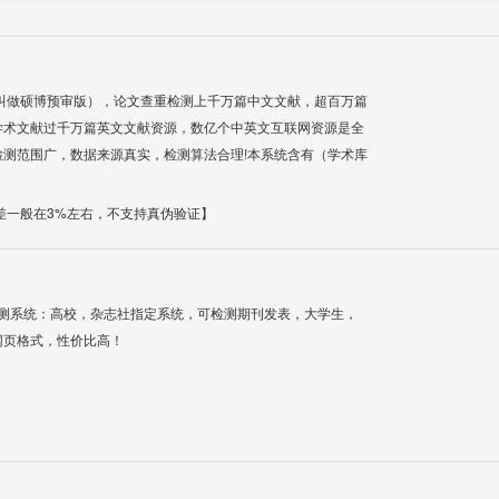
叫做硕博预审版），论文查重检测上千万篇中文文献，超百万篇
学术文献过千万篇英文文献资源，数亿个中英文互联网资源是全
测范围广，数据来源真实，检测算法合理!本系统含有（学术库
差一般在3%左右，不支持真伪验证】
检测系统：高校，杂志社指定系统，可检测期刊发表，大学生，
网页格式，性价比高！