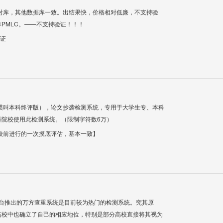
对库，其他数据库一致。出结果快，价格相对低廉，不支持验
PMLC。——不支持验证！！！
验证
惯叫本科终评版），论文抄袭检测系统，专用于大学生专、本科
科院校使用此检测系统。（限制字符数6万）
校前进行的一次摸底评估，基本一致】
平台推出的万方查重系统是目前较为热门的检测系统。究其原
高校中也确立了自己的相应地位，特别是部分高校直接将其视为