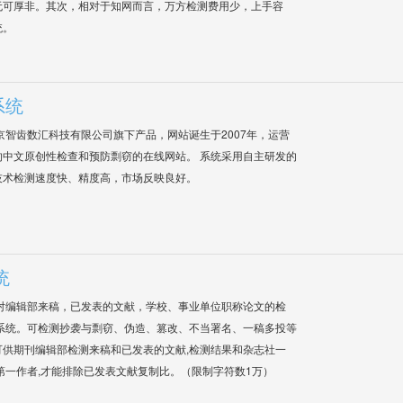
无可厚非。其次，相对于知网而言，万方检测费用少，上手容
统。
系统
是北京智齿数汇科技有限公司旗下产品，网站诞生于2007年，运营
中文原创性检查和预防剽窃的在线网站。 系统采用自主研发的
技术检测速度快、精度高，市场反映良好。
统
对编辑部来稿，已发表的文献，学校、事业单位职称论文的检
系统。可检测抄袭与剽窃、伪造、篡改、不当署名、一稿多投等
供期刊编辑部检测来稿和已发表的文献,检测结果和杂志社一
第一作者,才能排除已发表文献复制比。（限制字符数1万）