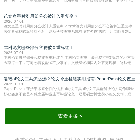
近一两年，不管是高校还是杂志社，对AI生成内容的核查越收越紧，不少同学投
出去的文章直接因为AIGC占比过高被打回，还有人毕设差点因为这个过不了，
真的太亏。提前做AIGC检测，已经成了很多过来人交稿前必做的一步。为什么
论文查重时引用部分会被计入重复率？
AIGC检测成了论文答辩投稿前的必备项？可能还有不少人觉得，我就用AI搭了个
框架，内容都是自己写的，至于做AIG
2026-07-01
论文查重时引用部分会被计入重复率？ 学术论文引用部分会不会被算进重复率，
关键看你格式标得对不对，以及学校查重系统有没有勾选“去除引用文献复制
比”。如果格式完全规范，如正文引用句尾紧跟半角上标[1]，文末“参考文献”四字
独占一行，每条文献用[1][2]方括号编号、与正文一一对应，著录项符合GB/T
本科论文哪些部分容易被查重标红？
7714（作者、题名、刊名、年、卷期、页码齐全，标点用半角）；查重系统识别
成功后通常把这段标为引用，
2026-07-01
本科论文哪些部分容易被查重标红？ 本科论文查重，最容易“中招“标红的地方帮
大家捋一下，可对照着改能省不少事哈。文献综述和国内外研究现状，这块绝对
的重灾区。你介绍前人研究了啥、某个理论是谁提的，课本和往届论文里都有近
乎一模一样的话，你要是直接复制百度百科、教材或别人写好的综述段落，系统
靠谱ai论文工具怎么选？论文降重检测实用指南-PaperPass论文查重
一抓一个准，整段飘红。研究背景、意义和方法描述也是不可避免，比如“本文采
用问卷调查法““运用SPSS软件进行数据分
2026-07-01
PaperPass：守护学术原创性的优质ai论文工具ai论文工具能解决论文写作哪些
核心痛点不管是本科应届毕业生写毕业论文，还是硕士博士攒小论文发刊，或是
科研人员整理课题成果，都绕不开重复率核查、内容优化这两大难关。以前全靠
自己逐句读逐句改，熬好几个大夜不说，还经常改不到点上，交上去才发现重复
率超标，再返工太折腾。现在有了成熟的ai论文工具，这些痛点基本都能高效解
决。靠谱的ai论文工具，不止能帮你梳
查看更多 >
查重介绍
|
关于我们
|
联系我们
|
网站地图
|
电脑版