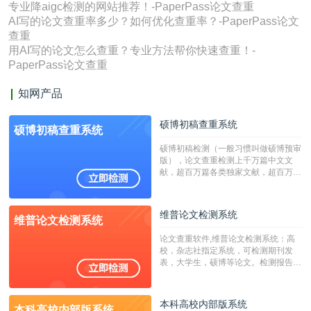
专业降aigc检测的网站推荐！-PaperPass论文查重
AI写的论文查重率多少？如何优化查重率？-PaperPass论文
查重
用AI写的论文怎么查重？专业方法帮你快速查重！-
PaperPass论文查重
知网产品
硕博初稿查重系统
硕博初稿查重系统
硕博初稿检测（一般习惯叫做硕博预审
版），论文查重检测上千万篇中文文
献，超百万篇各类独家文献，超百万港
澳台地区学术文献过千万篇英文文献资
源，数亿个中英文互联网资源是全国高
校用来检测硕博论文的系统，检测范围
维普论文检测系统
维普论文检测系统
广，数据来源真实，检测算法合理!本
系统含有（学术库与源码库）。（限制
论文查重软件,维普论文检测系统：高
字符数30万）
校，杂志社指定系统，可检测期刊发
表，大学生，硕博等论文。检测报告支
持PDF、网页格式，性价比高！
本科高校内部版系统
本科高校内部版系统