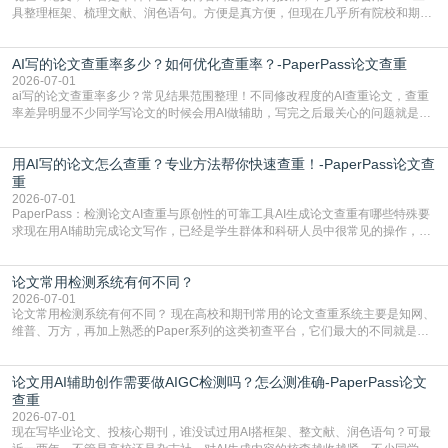
具整理框架、梳理文献、润色语句。方便是真方便，但现在几乎所有院校和期刊
都要求排查论文中的AIGC生成内容，不符合规范的直接打回修改。自己瞎改三
五遍还是过不了预检测的大有人在，这时候，找到靠谱的降AIGC检测率的网
AI写的论文查重率多少？如何优化查重率？-PaperPass论文查重
站，就能少走好多弯路。PaperPass：守护学术原创性的智能伙伴AIGC生成内
容的学术合规痛点去年帮一个本科师弟改
2026-07-01
ai写的论文查重率多少？常见结果范围整理！不同修改程度的AI查重论文，查重
率差异明显不少同学写论文的时候会用AI做辅助，写完之后最关心的问题就是ai
写的论文查重率多少。很多人误以为AI生成的内容都是全新的，不会出现重复，
实际情况和大家想的不太一样。AI训练依赖海量公开学术文献、网络内容，生成
用AI写的论文怎么查重？专业方法帮你快速查重！-PaperPass论文查
内容本质是按照语义概率拼接已有内容，很容易和已发布的作品撞重复，甚至会
直接引用整段已有内容，所以查重率偏高是
重
2026-07-01
PaperPass：检测论文AI查重与原创性的可靠工具AI生成论文查重有哪些特殊要
求现在用AI辅助完成论文写作，已经是学生群体和科研人员中很常见的操作，不
管是搭建论文框架、梳理研究逻辑还是润色语言，不少人都会借助AI提高效率。
但很多人忽略了，AI生成的内容天生带有重复风险——训练AI的数据集本身就包
论文常用检测系统有何不同？
含大量已公开的学术内容、网络原创内容，AI输出内容时很容易无意识拼接出重
复片
2026-07-01
论文常用检测系统有何不同？ 现在高校和期刊常用的论文查重系统主要是知网、
维普、万方，再加上熟悉的Paper系列的这类初查平台，它们最大的不同就是数
据库大小、算法严格度和适用场景，弄明白区别你就不会乱花冤枉钱也不会被初
查数值误导。知网（CNKI）是学校定稿检测的绝对主流。本科用PMLC，含大学
论文用AI辅助创作需要做AIGC检测吗？怎么测准确-PaperPass论文
生联合比对库，能比历届学长论文，硕博用VIP/TMLC，含学术论文联合比对
库，期刊投稿用AMLMC/SML
查重
2026-07-01
现在写毕业论文、投核心期刊，谁没试过用AI搭框架、整文献、润色语句？可最