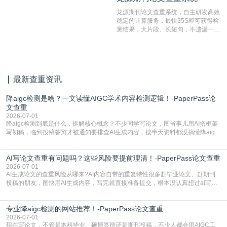
测服务部署的论文数据资源库中找到所
龙源期刊论文查重系统，自主研发高效
有相似的片段，该项技术检测速度快、
稳定的计算服务，最快35S即可获得检
准确率高，市场反映良好。
测结果，大片段、长短句，不遗漏一处
相似，区分论文中的正确引用参考文
献。
最新查重资讯
降aigc检测是啥？一文读懂AIGC学术内容检测逻辑！-PaperPass论
文查重
2026-07-01
降aigc检测到底是什么，拆解核心概念？不少同学写论文，图省事儿用AI搭框架
写初稿，临到投稿答辩才被通知要排查AI生成内容，搜半天资料都没搞懂降aigc
检测是啥，还容易把它和普通论文查重混为一谈，最后踩了坑，耽误了进度。哪
怕是已经入行的科研人员，不少人也搞不清降aigc检测是啥，对相关要求摸不
AI写论文查重有问题吗？这些风险要提前理清！-PaperPass论文查重
准。其实，降aigc检测是伴随AIGC工具在学术领域普及诞生的新需求，核心是为
了满足现在高校、期刊对AI生
2026-07-01
AI生成论文的查重风险从哪来?AI内容自带的重复特性很多赶毕业论文、赶期刊
投稿的朋友，图快用AI生成内容，写完就直接准备提交，根本没认真想过ai写论
文查重有问题吗这个问题，直到出了问题才追悔莫及。其实AI生成内容本身，就
自带不可忽视的查重风险。AI训练依赖海量公开的文本数据，生成内容本质是基
专业降aigc检测的网站推荐！-PaperPass论文查重
于训练数据的概率拼接，不是从零开始的原创创作。生成过程中，很容易复用已
有的高频公共表述，甚至直接拼接已经公开
2026-07-01
现在写论文，不管是本科毕业、硕博答辩还是期刊投稿，不少人都会用AIGC工