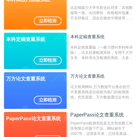
比定稿版少大学生联合比对库，其他数
据库一致。出结果快，价格相对低廉，
不支持验证，适合在修改中期使用，定
稿推荐PMLC。——不支持验证！！！
本科定稿查重系统
本科定稿查重系统
本科定稿查重版（一般习惯叫本科终评
版），论文抄袭检测系统，专用于大学
生专、本科等论文检测的系统，大多数
专、本科院校使用此检测系统。（限制
字符数6万）
万方论文查重系统
万方论文查重系统
论文检测网站,万方数据平台推出的万
方查重系统是目前较为热门的检测系
统。究其原因，万方数据通过近年的发
展，在高校中也确立了自己的相应地
位，特别是部分高校直接将其视为毕业
检测系统，其真实性和权威性无可厚
PaperPass论文查重系统
PaperPass论文查重系统
非。其次，相对于知网而言，万方检测
PaperPass检测系统是北京智齿数汇科
费用少，上手容易，是学生初次论文查
技有限公司旗下产品，网站诞生于
重的推荐系统。
2007年，运营多年来，已经发展成为