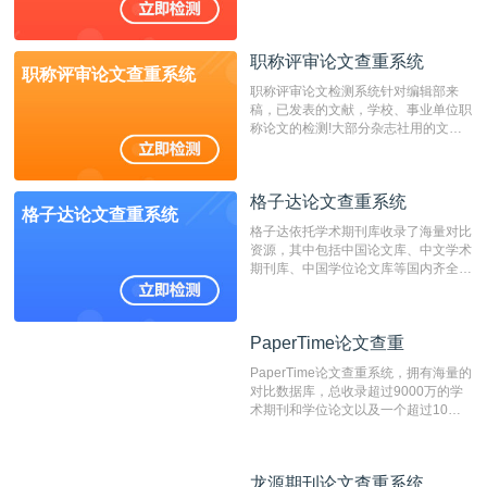
国内可信赖的中文原创性检查和预防剽
窃的在线网站。 系统采用自主研发的
动态指纹越级扫描检测技术，该项技术
职称评审论文查重系统
检测速度快、精度高，市场反映良好。
职称评审论文查重系统
职称评审论文检测系统针对编辑部来
稿，已发表的文献，学校、事业单位职
称论文的检测!大部分杂志社用的文献
抄袭检测系统。可检测抄袭与剽窃、伪
造、篡改、不当署名、一稿多投等学术
不端文献，学术不端论文查重可供期刊
格子达论文查重系统
编辑部检测来稿和已发表的文献,检测
格子达论文查重系统
结果和杂志社一致,已发表过的文章检
格子达依托学术期刊库收录了海量对比
测时注意填写第一作者,才能排除已发
资源，其中包括中国论文库、中文学术
表文献复制比。（限制字符数1万）
期刊库、中国学位论文库等国内齐全的
论文库以及数亿级网络资源，同时本地
资源库以每月100万篇的速度增加，是
目前中文文献资源涵盖全面的论文检测
PaperTime论文查重
PaperTime论文查重
系统，可检测中文、英文两种语言的论
文文本。
PaperTime论文查重系统，拥有海量的
对比数据库，总收录超过9000万的学
术期刊和学位论文以及一个超过10亿
数量的互联网网页数据库组成，保证了
比对源的专业性和广泛性。采用多级指
纹对比技术结合深度语义发掘识别比
龙源期刊论文查重系统
龙源期刊论文查重系统
对，利用指纹索引快速而精准地在云检