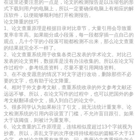
在这里还要注意的一点是，论文的检测报告是以压缩包的形
式下载到用户的电脑上，所以一定要确保电脑上有相应的解
压软件，以便能够顺利地打开检测报告。
论文降重的技巧
1、论文查重原理是根据目录对比章节，大量引用会导致重
复率非常高。如果能分成小段落，每一段都穿插一点自己的
观点，几十个字的小段落可能都检测不出来，那么论文查重
的结果就完全不一样了。
2、论文查重系统用于收集各类已发表的学术论文。对比已
发表的论文资料，数据库是没有办法收集的。所以在论文写
作过程中，参考纸质资料，尽量不要引用网络资料。
3、在不改变愿意的情况下对文字进行改动，删除那些不必
要的文字，也有助于论文降重。
4、相对于外文参考文献，查重系统收录的外文参考文献还
远远不够。所以，在论文写作的过程中，也可以把国外的参
考文献翻译成中文，插入到自己的论文中。
5、很多同学认为如果标注了引文，就无法统计重复率。论
文检测系统的引用内容设置了门槛，不允许盲目跟引。如果
大于该阈值，则被计为重复率。
6、论文查重的工作原理是，连续相似度超过13个字就视为
抄袭。所以，弄乱文字的次序使得持续相似的篇幅不大于13
个字，也对论文降重有效果的。问：青藤论文查重报告怎么