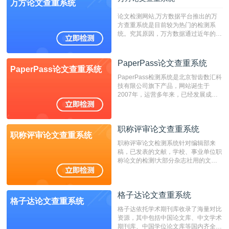
万方论文查重系统
论文检测网站,万方数据平台推出的万
方查重系统是目前较为热门的检测系
统。究其原因，万方数据通过近年的发
展，在高校中也确立了自己的相应地
位，特别是部分高校直接将其视为毕业
检测系统，其真实性和权威性无可厚
PaperPass论文查重系统
PaperPass论文查重系统
非。其次，相对于知网而言，万方检测
PaperPass检测系统是北京智齿数汇科
费用少，上手容易，是学生初次论文查
技有限公司旗下产品，网站诞生于
重的推荐系统。
2007年，运营多年来，已经发展成为
国内可信赖的中文原创性检查和预防剽
窃的在线网站。 系统采用自主研发的
动态指纹越级扫描检测技术，该项技术
职称评审论文查重系统
检测速度快、精度高，市场反映良好。
职称评审论文查重系统
职称评审论文检测系统针对编辑部来
稿，已发表的文献，学校、事业单位职
称论文的检测!大部分杂志社用的文献
抄袭检测系统。可检测抄袭与剽窃、伪
造、篡改、不当署名、一稿多投等学术
不端文献，学术不端论文查重可供期刊
格子达论文查重系统
编辑部检测来稿和已发表的文献,检测
格子达论文查重系统
结果和杂志社一致,已发表过的文章检
格子达依托学术期刊库收录了海量对比
测时注意填写第一作者,才能排除已发
资源，其中包括中国论文库、中文学术
表文献复制比。（限制字符数1万）
期刊库、中国学位论文库等国内齐全的