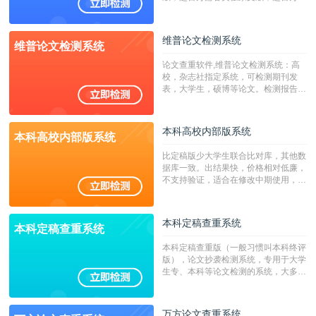
澳台地区学术文献过千万篇英文文献资
源，数亿个中英文互联网资源是全国高
校用来检测硕博论文的系统，检测范围
维普论文检测系统
维普论文检测系统
广，数据来源真实，检测算法合理!本
系统含有（学术库与源码库）。（限制
论文查重软件,维普论文检测系统：高
字符数30万）
校，杂志社指定系统，可检测期刊发
表，大学生，硕博等论文。检测报告支
持PDF、网页格式，性价比高！
本科高校内部版系统
本科高校内部版系统
比定稿版少大学生联合比对库，其他数
据库一致。出结果快，价格相对低廉，
不支持验证，适合在修改中期使用，定
稿推荐PMLC。——不支持验证！！！
本科定稿查重系统
本科定稿查重系统
本科定稿查重版（一般习惯叫本科终评
版），论文抄袭检测系统，专用于大学
生专、本科等论文检测的系统，大多数
专、本科院校使用此检测系统。（限制
字符数6万）
万方论文查重系统