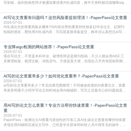
写初稿，临到投稿答辩才被通知要排查AI生成内容，搜半天资料都没搞懂降aigc
检测是啥，还容易把它和普通论文查重混为一谈，最后踩了坑，耽误了进度。哪
怕是已经入行的科研人员，不少人也搞不清降aigc检测是啥，对相关要求摸不
AI写论文查重有问题吗？这些风险要提前理清！-PaperPass论文查重
准。其实，降aigc检测是伴随AIGC工具在学术领域普及诞生的新需求，核心是为
了满足现在高校、期刊对AI生
2026-07-01
AI生成论文的查重风险从哪来?AI内容自带的重复特性很多赶毕业论文、赶期刊
投稿的朋友，图快用AI生成内容，写完就直接准备提交，根本没认真想过ai写论
文查重有问题吗这个问题，直到出了问题才追悔莫及。其实AI生成内容本身，就
自带不可忽视的查重风险。AI训练依赖海量公开的文本数据，生成内容本质是基
专业降aigc检测的网站推荐！-PaperPass论文查重
于训练数据的概率拼接，不是从零开始的原创创作。生成过程中，很容易复用已
有的高频公共表述，甚至直接拼接已经公开
2026-07-01
现在写论文，不管是本科毕业、硕博答辩还是期刊投稿，不少人都会用AIGC工
具整理框架、梳理文献、润色语句。方便是真方便，但现在几乎所有院校和期刊
都要求排查论文中的AIGC生成内容，不符合规范的直接打回修改。自己瞎改三
五遍还是过不了预检测的大有人在，这时候，找到靠谱的降AIGC检测率的网
AI写的论文查重率多少？如何优化查重率？-PaperPass论文查重
站，就能少走好多弯路。PaperPass：守护学术原创性的智能伙伴AIGC生成内
容的学术合规痛点去年帮一个本科师弟改
2026-07-01
ai写的论文查重率多少？常见结果范围整理！不同修改程度的AI查重论文，查重
率差异明显不少同学写论文的时候会用AI做辅助，写完之后最关心的问题就是ai
写的论文查重率多少。很多人误以为AI生成的内容都是全新的，不会出现重复，
实际情况和大家想的不太一样。AI训练依赖海量公开学术文献、网络内容，生成
用AI写的论文怎么查重？专业方法帮你快速查重！-PaperPass论文查
内容本质是按照语义概率拼接已有内容，很容易和已发布的作品撞重复，甚至会
直接引用整段已有内容，所以查重率偏高是
重
2026-07-01
PaperPass：检测论文AI查重与原创性的可靠工具AI生成论文查重有哪些特殊要
求现在用AI辅助完成论文写作，已经是学生群体和科研人员中很常见的操作，不
管是搭建论文框架、梳理研究逻辑还是润色语言，不少人都会借助AI提高效率。