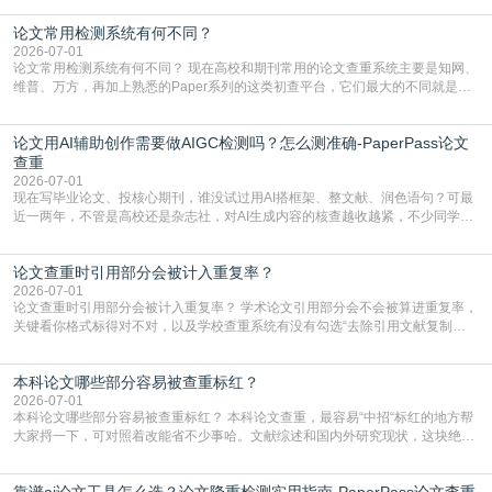
但很多人忽略了，AI生成的内容天生带有重复风险——训练AI的数据集本身就包
论文常用检测系统有何不同？
含大量已公开的学术内容、网络原创内容，AI输出内容时很容易无意识拼接出重
复片
2026-07-01
论文常用检测系统有何不同？ 现在高校和期刊常用的论文查重系统主要是知网、
维普、万方，再加上熟悉的Paper系列的这类初查平台，它们最大的不同就是数
据库大小、算法严格度和适用场景，弄明白区别你就不会乱花冤枉钱也不会被初
查数值误导。知网（CNKI）是学校定稿检测的绝对主流。本科用PMLC，含大学
论文用AI辅助创作需要做AIGC检测吗？怎么测准确-PaperPass论文
生联合比对库，能比历届学长论文，硕博用VIP/TMLC，含学术论文联合比对
库，期刊投稿用AMLMC/SML
查重
2026-07-01
现在写毕业论文、投核心期刊，谁没试过用AI搭框架、整文献、润色语句？可最
近一两年，不管是高校还是杂志社，对AI生成内容的核查越收越紧，不少同学投
出去的文章直接因为AIGC占比过高被打回，还有人毕设差点因为这个过不了，
真的太亏。提前做AIGC检测，已经成了很多过来人交稿前必做的一步。为什么
论文查重时引用部分会被计入重复率？
AIGC检测成了论文答辩投稿前的必备项？可能还有不少人觉得，我就用AI搭了个
框架，内容都是自己写的，至于做AIG
2026-07-01
论文查重时引用部分会被计入重复率？ 学术论文引用部分会不会被算进重复率，
关键看你格式标得对不对，以及学校查重系统有没有勾选“去除引用文献复制
比”。如果格式完全规范，如正文引用句尾紧跟半角上标[1]，文末“参考文献”四字
独占一行，每条文献用[1][2]方括号编号、与正文一一对应，著录项符合GB/T
本科论文哪些部分容易被查重标红？
7714（作者、题名、刊名、年、卷期、页码齐全，标点用半角）；查重系统识别
成功后通常把这段标为引用，
2026-07-01
本科论文哪些部分容易被查重标红？ 本科论文查重，最容易“中招“标红的地方帮
大家捋一下，可对照着改能省不少事哈。文献综述和国内外研究现状，这块绝对
的重灾区。你介绍前人研究了啥、某个理论是谁提的，课本和往届论文里都有近
乎一模一样的话，你要是直接复制百度百科、教材或别人写好的综述段落，系统
靠谱ai论文工具怎么选？论文降重检测实用指南-PaperPass论文查重
一抓一个准，整段飘红。研究背景、意义和方法描述也是不可避免，比如“本文采