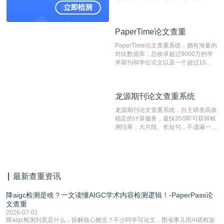
论文库以及数亿级网络资源，同时本地
资源库以每月100万篇的速度增加，是
目前中文文献资源涵盖全面的论文检测
PaperTime论文查重
PaperTime论文查重
系统，可检测中文、英文两种语言的论
文文本。
PaperTime论文查重系统，拥有海量的
对比数据库，总收录超过9000万的学
术期刊和学位论文以及一个超过10亿
数量的互联网网页数据库组成，保证了
比对源的专业性和广泛性。采用多级指
纹对比技术结合深度语义发掘识别比
龙源期刊论文查重系统
龙源期刊论文查重系统
对，利用指纹索引快速而精准地在云检
测服务部署的论文数据资源库中找到所
龙源期刊论文查重系统，自主研发高效
有相似的片段，该项技术检测速度快、
稳定的计算服务，最快35S即可获得检
准确率高，市场反映良好。
测结果，大片段、长短句，不遗漏一处
相似，区分论文中的正确引用参考文
献。
最新查重资讯
降aigc检测是啥？一文读懂AIGC学术内容检测逻辑！-PaperPass论
文查重
2026-07-01
降aigc检测到底是什么，拆解核心概念？不少同学写论文，图省事儿用AI搭框架