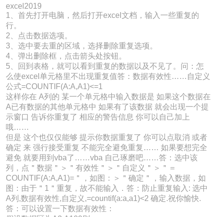
excel2019
1、首先打开电脑，然后打开excel文档，输入一些重复的
行。
2、点击数据选项。
3、选中要去重的区域，选择删除重复选项。
4、弹出删除框，点击箭头处按钮。
5、回到表格，就可以看到重复的数据以及不见了。问：怎
么使excel单元格里不出现重复值答：数据有效性……自定义
公式=COUNTIF(A:A,A1)<=1
这样你在 A列的 某一个单元格中输入数据是 如果这个数据在
A已有数据的其他单元格中 如果有了该数据 就会出现一个提
示窗口 告诉你重复了 相应的警告信息 你可以自己加上
哦……
但是 这个也仅仅能够 提示你数据重复了 你可以点取消 或者
确定 来 强行接受重复 不能完全避免重复…… 如果要想完全
避免 就要用到vba了……vba 自己琢磨吧……答：选中该
列，点＂数据＂＞＂有效性＂＞＂自定义＂＞＂＝
COUNTIF(A:A,A1)=＂，如图：＞＂确定＂，输入数据，如
图：由于＂1＂重复，故不能输入．答：防止重复输入: 选中
A列,数据有效性,自定义,=countif(a:a,a1)<2 确定.祝你愉快.
答：可以设置一下数据有效性：