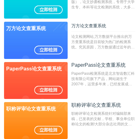
版），论文抄袭检测系统，专用于大学
生专、本科等论文检测的系统，大多数
专、本科院校使用此检测系统。（限制
字符数6万）
万方论文查重系统
万方论文查重系统
论文检测网站,万方数据平台推出的万
方查重系统是目前较为热门的检测系
统。究其原因，万方数据通过近年的发
展，在高校中也确立了自己的相应地
位，特别是部分高校直接将其视为毕业
检测系统，其真实性和权威性无可厚
PaperPass论文查重系统
PaperPass论文查重系统
非。其次，相对于知网而言，万方检测
PaperPass检测系统是北京智齿数汇科
费用少，上手容易，是学生初次论文查
技有限公司旗下产品，网站诞生于
重的推荐系统。
2007年，运营多年来，已经发展成为
国内可信赖的中文原创性检查和预防剽
窃的在线网站。 系统采用自主研发的
动态指纹越级扫描检测技术，该项技术
职称评审论文查重系统
检测速度快、精度高，市场反映良好。
职称评审论文查重系统
职称评审论文检测系统针对编辑部来
稿，已发表的文献，学校、事业单位职
称论文的检测!大部分杂志社用的文献
抄袭检测系统。可检测抄袭与剽窃、伪
造、篡改、不当署名、一稿多投等学术