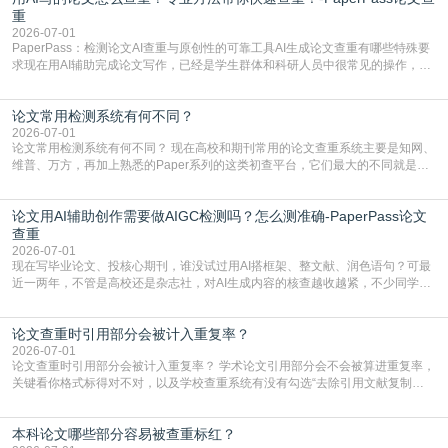
直接引用整段已有内容，所以查重率偏高是
重
2026-07-01
PaperPass：检测论文AI查重与原创性的可靠工具AI生成论文查重有哪些特殊要
求现在用AI辅助完成论文写作，已经是学生群体和科研人员中很常见的操作，不
管是搭建论文框架、梳理研究逻辑还是润色语言，不少人都会借助AI提高效率。
但很多人忽略了，AI生成的内容天生带有重复风险——训练AI的数据集本身就包
论文常用检测系统有何不同？
含大量已公开的学术内容、网络原创内容，AI输出内容时很容易无意识拼接出重
复片
2026-07-01
论文常用检测系统有何不同？ 现在高校和期刊常用的论文查重系统主要是知网、
维普、万方，再加上熟悉的Paper系列的这类初查平台，它们最大的不同就是数
据库大小、算法严格度和适用场景，弄明白区别你就不会乱花冤枉钱也不会被初
查数值误导。知网（CNKI）是学校定稿检测的绝对主流。本科用PMLC，含大学
论文用AI辅助创作需要做AIGC检测吗？怎么测准确-PaperPass论文
生联合比对库，能比历届学长论文，硕博用VIP/TMLC，含学术论文联合比对
库，期刊投稿用AMLMC/SML
查重
2026-07-01
现在写毕业论文、投核心期刊，谁没试过用AI搭框架、整文献、润色语句？可最
近一两年，不管是高校还是杂志社，对AI生成内容的核查越收越紧，不少同学投
出去的文章直接因为AIGC占比过高被打回，还有人毕设差点因为这个过不了，
真的太亏。提前做AIGC检测，已经成了很多过来人交稿前必做的一步。为什么
论文查重时引用部分会被计入重复率？
AIGC检测成了论文答辩投稿前的必备项？可能还有不少人觉得，我就用AI搭了个
框架，内容都是自己写的，至于做AIG
2026-07-01
论文查重时引用部分会被计入重复率？ 学术论文引用部分会不会被算进重复率，
关键看你格式标得对不对，以及学校查重系统有没有勾选“去除引用文献复制
比”。如果格式完全规范，如正文引用句尾紧跟半角上标[1]，文末“参考文献”四字
独占一行，每条文献用[1][2]方括号编号、与正文一一对应，著录项符合GB/T
本科论文哪些部分容易被查重标红？
7714（作者、题名、刊名、年、卷期、页码齐全，标点用半角）；查重系统识别