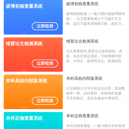
硕博初稿查重系统
硕博初稿查重系统
硕博初稿检测（一般习惯叫做硕博预审
版），论文查重检测上千万篇中文文
献，超百万篇各类独家文献，超百万港
澳台地区学术文献过千万篇英文文献资
源，数亿个中英文互联网资源是全国高
校用来检测硕博论文的系统，检测范围
维普论文检测系统
维普论文检测系统
广，数据来源真实，检测算法合理!本
系统含有（学术库与源码库）。（限制
论文查重软件,维普论文检测系统：高
字符数30万）
校，杂志社指定系统，可检测期刊发
表，大学生，硕博等论文。检测报告支
持PDF、网页格式，性价比高！
本科高校内部版系统
本科高校内部版系统
比定稿版少大学生联合比对库，其他数
据库一致。出结果快，价格相对低廉，
不支持验证，适合在修改中期使用，定
稿推荐PMLC。——不支持验证！！！
本科定稿查重系统
本科定稿查重系统
本科定稿查重版（一般习惯叫本科终评