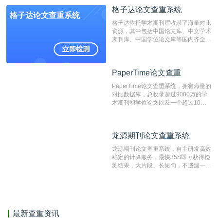
不端文献，学术不端论文查重可供期刊
格子达论文查重系统
编辑部检测来稿和已发表的文献,检测
格子达论文查重系统
结果和杂志社一致,已发表过的文章检
格子达依托学术期刊库收录了海量对比
测时注意填写第一作者,才能排除已发
资源，其中包括中国论文库、中文学术
表文献复制比。（限制字符数1万）
期刊库、中国学位论文库等国内齐全的
论文库以及数亿级网络资源，同时本地
资源库以每月100万篇的速度增加，是
目前中文文献资源涵盖全面的论文检测
PaperTime论文查重
PaperTime论文查重
系统，可检测中文、英文两种语言的论
文文本。
PaperTime论文查重系统，拥有海量的
对比数据库，总收录超过9000万的学
术期刊和学位论文以及一个超过10亿
数量的互联网网页数据库组成，保证了
比对源的专业性和广泛性。采用多级指
纹对比技术结合深度语义发掘识别比
龙源期刊论文查重系统
龙源期刊论文查重系统
对，利用指纹索引快速而精准地在云检
测服务部署的论文数据资源库中找到所
龙源期刊论文查重系统，自主研发高效
有相似的片段，该项技术检测速度快、
稳定的计算服务，最快35S即可获得检
准确率高，市场反映良好。
测结果，大片段、长短句，不遗漏一处
相似，区分论文中的正确引用参考文
献。
最新查重资讯