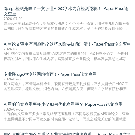
降aigc检测是啥？一文读懂AIGC学术内容检测逻辑！-PaperPass论
文查重
2026-07-01
降aigc检测到底是什么，拆解核心概念？不少同学写论文，图省事儿用AI搭框架
写初稿，临到投稿答辩才被通知要排查AI生成内容，搜半天资料都没搞懂降aigc
检测是啥，还容易把它和普通论文查重混为一谈，最后踩了坑，耽误了进度。哪
怕是已经入行的科研人员，不少人也搞不清降aigc检测是啥，对相关要求摸不
AI写论文查重有问题吗？这些风险要提前理清！-PaperPass论文查重
准。其实，降aigc检测是伴随AIGC工具在学术领域普及诞生的新需求，核心是为
了满足现在高校、期刊对AI生
2026-07-01
AI生成论文的查重风险从哪来?AI内容自带的重复特性很多赶毕业论文、赶期刊
投稿的朋友，图快用AI生成内容，写完就直接准备提交，根本没认真想过ai写论
文查重有问题吗这个问题，直到出了问题才追悔莫及。其实AI生成内容本身，就
自带不可忽视的查重风险。AI训练依赖海量公开的文本数据，生成内容本质是基
专业降aigc检测的网站推荐！-PaperPass论文查重
于训练数据的概率拼接，不是从零开始的原创创作。生成过程中，很容易复用已
有的高频公共表述，甚至直接拼接已经公开
2026-07-01
现在写论文，不管是本科毕业、硕博答辩还是期刊投稿，不少人都会用AIGC工
具整理框架、梳理文献、润色语句。方便是真方便，但现在几乎所有院校和期刊
都要求排查论文中的AIGC生成内容，不符合规范的直接打回修改。自己瞎改三
五遍还是过不了预检测的大有人在，这时候，找到靠谱的降AIGC检测率的网
AI写的论文查重率多少？如何优化查重率？-PaperPass论文查重
站，就能少走好多弯路。PaperPass：守护学术原创性的智能伙伴AIGC生成内
容的学术合规痛点去年帮一个本科师弟改
2026-07-01
ai写的论文查重率多少？常见结果范围整理！不同修改程度的AI查重论文，查重
率差异明显不少同学写论文的时候会用AI做辅助，写完之后最关心的问题就是ai
写的论文查重率多少。很多人误以为AI生成的内容都是全新的，不会出现重复，
实际情况和大家想的不太一样。AI训练依赖海量公开学术文献、网络内容，生成
用AI写的论文怎么查重？专业方法帮你快速查重！-PaperPass论文查
内容本质是按照语义概率拼接已有内容，很容易和已发布的作品撞重复，甚至会