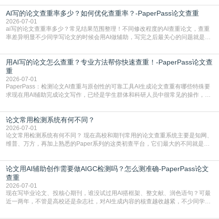
五遍还是过不了预检测的大有人在，这时候，找到靠谱的降AIGC检测率的网
AI写的论文查重率多少？如何优化查重率？-PaperPass论文查重
站，就能少走好多弯路。PaperPass：守护学术原创性的智能伙伴AIGC生成内
容的学术合规痛点去年帮一个本科师弟改
2026-07-01
ai写的论文查重率多少？常见结果范围整理！不同修改程度的AI查重论文，查重
率差异明显不少同学写论文的时候会用AI做辅助，写完之后最关心的问题就是ai
写的论文查重率多少。很多人误以为AI生成的内容都是全新的，不会出现重复，
实际情况和大家想的不太一样。AI训练依赖海量公开学术文献、网络内容，生成
用AI写的论文怎么查重？专业方法帮你快速查重！-PaperPass论文查
内容本质是按照语义概率拼接已有内容，很容易和已发布的作品撞重复，甚至会
直接引用整段已有内容，所以查重率偏高是
重
2026-07-01
PaperPass：检测论文AI查重与原创性的可靠工具AI生成论文查重有哪些特殊要
求现在用AI辅助完成论文写作，已经是学生群体和科研人员中很常见的操作，不
管是搭建论文框架、梳理研究逻辑还是润色语言，不少人都会借助AI提高效率。
但很多人忽略了，AI生成的内容天生带有重复风险——训练AI的数据集本身就包
论文常用检测系统有何不同？
含大量已公开的学术内容、网络原创内容，AI输出内容时很容易无意识拼接出重
复片
2026-07-01
论文常用检测系统有何不同？ 现在高校和期刊常用的论文查重系统主要是知网、
维普、万方，再加上熟悉的Paper系列的这类初查平台，它们最大的不同就是数
据库大小、算法严格度和适用场景，弄明白区别你就不会乱花冤枉钱也不会被初
查数值误导。知网（CNKI）是学校定稿检测的绝对主流。本科用PMLC，含大学
论文用AI辅助创作需要做AIGC检测吗？怎么测准确-PaperPass论文
生联合比对库，能比历届学长论文，硕博用VIP/TMLC，含学术论文联合比对
库，期刊投稿用AMLMC/SML
查重
2026-07-01
现在写毕业论文、投核心期刊，谁没试过用AI搭框架、整文献、润色语句？可最
近一两年，不管是高校还是杂志社，对AI生成内容的核查越收越紧，不少同学投
出去的文章直接因为AIGC占比过高被打回，还有人毕设差点因为这个过不了，
真的太亏。提前做AIGC检测，已经成了很多过来人交稿前必做的一步。为什么