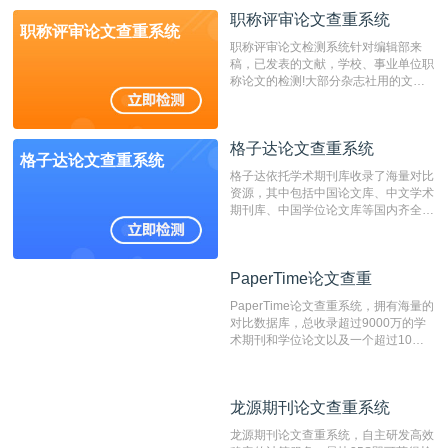
动态指纹越级扫描检测技术，该项技术
职称评审论文查重系统
检测速度快、精度高，市场反映良好。
职称评审论文查重系统
职称评审论文检测系统针对编辑部来
稿，已发表的文献，学校、事业单位职
称论文的检测!大部分杂志社用的文献
抄袭检测系统。可检测抄袭与剽窃、伪
造、篡改、不当署名、一稿多投等学术
不端文献，学术不端论文查重可供期刊
格子达论文查重系统
编辑部检测来稿和已发表的文献,检测
格子达论文查重系统
结果和杂志社一致,已发表过的文章检
格子达依托学术期刊库收录了海量对比
测时注意填写第一作者,才能排除已发
资源，其中包括中国论文库、中文学术
表文献复制比。（限制字符数1万）
期刊库、中国学位论文库等国内齐全的
论文库以及数亿级网络资源，同时本地
资源库以每月100万篇的速度增加，是
目前中文文献资源涵盖全面的论文检测
PaperTime论文查重
PaperTime论文查重
系统，可检测中文、英文两种语言的论
文文本。
PaperTime论文查重系统，拥有海量的
对比数据库，总收录超过9000万的学
术期刊和学位论文以及一个超过10亿
数量的互联网网页数据库组成，保证了
比对源的专业性和广泛性。采用多级指
纹对比技术结合深度语义发掘识别比
龙源期刊论文查重系统
龙源期刊论文查重系统
对，利用指纹索引快速而精准地在云检
测服务部署的论文数据资源库中找到所
龙源期刊论文查重系统，自主研发高效
有相似的片段，该项技术检测速度快、