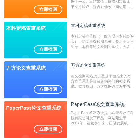
据库一致。出结果快，价格相对低廉，
不支持验证，适合在修改中期使用，定
稿推荐PMLC。——不支持验证！！！
本科定稿查重系统
本科定稿查重系统
本科定稿查重版（一般习惯叫本科终评
版），论文抄袭检测系统，专用于大学
生专、本科等论文检测的系统，大多数
专、本科院校使用此检测系统。（限制
字符数6万）
万方论文查重系统
万方论文查重系统
论文检测网站,万方数据平台推出的万
方查重系统是目前较为热门的检测系
统。究其原因，万方数据通过近年的发
展，在高校中也确立了自己的相应地
位，特别是部分高校直接将其视为毕业
检测系统，其真实性和权威性无可厚
PaperPass论文查重系统
PaperPass论文查重系统
非。其次，相对于知网而言，万方检测
PaperPass检测系统是北京智齿数汇科
费用少，上手容易，是学生初次论文查
技有限公司旗下产品，网站诞生于
重的推荐系统。
2007年，运营多年来，已经发展成为
国内可信赖的中文原创性检查和预防剽
窃的在线网站。 系统采用自主研发的