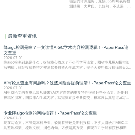
稳定的计算服务，最快35S即可获得检
准确率高，市场反映良好。
测结果，大片段、长短句，不遗漏一处
相似，区分论文中的正确引用参考文
献。
最新查重资讯
降aigc检测是啥？一文读懂AIGC学术内容检测逻辑！-PaperPass论
文查重
2026-07-01
降aigc检测到底是什么，拆解核心概念？不少同学写论文，图省事儿用AI搭框架
写初稿，临到投稿答辩才被通知要排查AI生成内容，搜半天资料都没搞懂降aigc
检测是啥，还容易把它和普通论文查重混为一谈，最后踩了坑，耽误了进度。哪
怕是已经入行的科研人员，不少人也搞不清降aigc检测是啥，对相关要求摸不
AI写论文查重有问题吗？这些风险要提前理清！-PaperPass论文查重
准。其实，降aigc检测是伴随AIGC工具在学术领域普及诞生的新需求，核心是为
了满足现在高校、期刊对AI生
2026-07-01
AI生成论文的查重风险从哪来?AI内容自带的重复特性很多赶毕业论文、赶期刊
投稿的朋友，图快用AI生成内容，写完就直接准备提交，根本没认真想过ai写论
文查重有问题吗这个问题，直到出了问题才追悔莫及。其实AI生成内容本身，就
自带不可忽视的查重风险。AI训练依赖海量公开的文本数据，生成内容本质是基
专业降aigc检测的网站推荐！-PaperPass论文查重
于训练数据的概率拼接，不是从零开始的原创创作。生成过程中，很容易复用已
有的高频公共表述，甚至直接拼接已经公开
2026-07-01
现在写论文，不管是本科毕业、硕博答辩还是期刊投稿，不少人都会用AIGC工
具整理框架、梳理文献、润色语句。方便是真方便，但现在几乎所有院校和期刊
都要求排查论文中的AIGC生成内容，不符合规范的直接打回修改。自己瞎改三