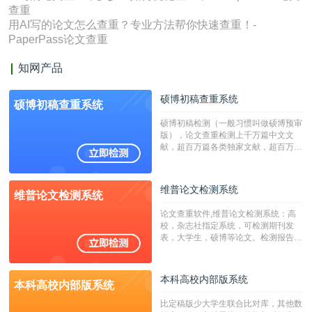
查重
用AI写的论文怎么查重？专业方法帮你快速查重！-
PaperPass论文查重
知网产品
硕博初稿查重系统
硕博初稿查重系统
硕博初稿检测（一般习惯叫做硕博预审
版），论文查重检测上千万篇中文文
献，超百万篇各类独家文献，超百万港
澳台地区学术文献过千万篇英文文献资
源，数亿个中英文互联网资源是全国高
校用来检测硕博论文的系统，检测范围
维普论文检测系统
维普论文检测系统
广，数据来源真实，检测算法合理!本
系统含有（学术库与源码库）。（限制
论文查重软件,维普论文检测系统：高
字符数30万）
校，杂志社指定系统，可检测期刊发
表，大学生，硕博等论文。检测报告支
持PDF、网页格式，性价比高！
本科高校内部版系统
本科高校内部版系统
比定稿版少大学生联合比对库，其他数