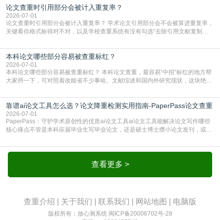
论文查重时引用部分会被计入重复率？
AIGC检测成了论文答辩投稿前的必备项？可能还有不少人觉得，我就用AI搭了个
框架，内容都是自己写的，至于做AIG
2026-07-01
论文查重时引用部分会被计入重复率？ 学术论文引用部分会不会被算进重复率，
关键看你格式标得对不对，以及学校查重系统有没有勾选“去除引用文献复制
比”。如果格式完全规范，如正文引用句尾紧跟半角上标[1]，文末“参考文献”四字
独占一行，每条文献用[1][2]方括号编号、与正文一一对应，著录项符合GB/T
本科论文哪些部分容易被查重标红？
7714（作者、题名、刊名、年、卷期、页码齐全，标点用半角）；查重系统识别
成功后通常把这段标为引用，
2026-07-01
本科论文哪些部分容易被查重标红？ 本科论文查重，最容易“中招“标红的地方帮
大家捋一下，可对照着改能省不少事哈。文献综述和国内外研究现状，这块绝对
的重灾区。你介绍前人研究了啥、某个理论是谁提的，课本和往届论文里都有近
乎一模一样的话，你要是直接复制百度百科、教材或别人写好的综述段落，系统
靠谱ai论文工具怎么选？论文降重检测实用指南-PaperPass论文查重
一抓一个准，整段飘红。研究背景、意义和方法描述也是不可避免，比如“本文采
用问卷调查法““运用SPSS软件进行数据分
2026-07-01
PaperPass：守护学术原创性的优质ai论文工具ai论文工具能解决论文写作哪些
核心痛点不管是本科应届毕业生写毕业论文，还是硕士博士攒小论文发刊，或是
科研人员整理课题成果，都绕不开重复率核查、内容优化这两大难关。以前全靠
自己逐句读逐句改，熬好几个大夜不说，还经常改不到点上，交上去才发现重复
率超标，再返工太折腾。现在有了成熟的ai论文工具，这些痛点基本都能高效解
决。靠谱的ai论文工具，不止能帮你梳
查看更多 >
查重介绍
|
关于我们
|
联系我们
|
网站地图
|
电脑版
版权所有：放心测系统
闽ICP备20006702号-28