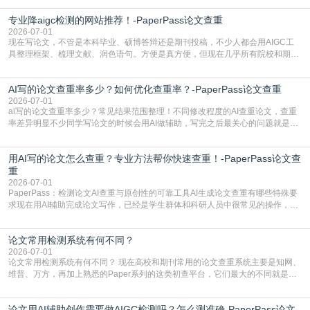
自带不可忽视的查重风险。AI训练依赖海量公开的文本数据，生成内容本质是基
专业降aigc检测的网站推荐！-PaperPass论文查重
于训练数据的概率拼接，不是从零开始的原创创作。生成过程中，很容易复用已
有的高频公共表述，甚至直接拼接已经公开
2026-07-01
现在写论文，不管是本科毕业、硕博答辩还是期刊投稿，不少人都会用AIGC工
具整理框架、梳理文献、润色语句。方便是真方便，但现在几乎所有院校和期刊
都要求排查论文中的AIGC生成内容，不符合规范的直接打回修改。自己瞎改三
五遍还是过不了预检测的大有人在，这时候，找到靠谱的降AIGC检测率的网
AI写的论文查重率多少？如何优化查重率？-PaperPass论文查重
站，就能少走好多弯路。PaperPass：守护学术原创性的智能伙伴AIGC生成内
容的学术合规痛点去年帮一个本科师弟改
2026-07-01
ai写的论文查重率多少？常见结果范围整理！不同修改程度的AI查重论文，查重
率差异明显不少同学写论文的时候会用AI做辅助，写完之后最关心的问题就是ai
写的论文查重率多少。很多人误以为AI生成的内容都是全新的，不会出现重复，
实际情况和大家想的不太一样。AI训练依赖海量公开学术文献、网络内容，生成
用AI写的论文怎么查重？专业方法帮你快速查重！-PaperPass论文查
内容本质是按照语义概率拼接已有内容，很容易和已发布的作品撞重复，甚至会
直接引用整段已有内容，所以查重率偏高是
重
2026-07-01
PaperPass：检测论文AI查重与原创性的可靠工具AI生成论文查重有哪些特殊要
求现在用AI辅助完成论文写作，已经是学生群体和科研人员中很常见的操作，不
管是搭建论文框架、梳理研究逻辑还是润色语言，不少人都会借助AI提高效率。
但很多人忽略了，AI生成的内容天生带有重复风险——训练AI的数据集本身就包
论文常用检测系统有何不同？
含大量已公开的学术内容、网络原创内容，AI输出内容时很容易无意识拼接出重
复片
2026-07-01
论文常用检测系统有何不同？ 现在高校和期刊常用的论文查重系统主要是知网、
维普、万方，再加上熟悉的Paper系列的这类初查平台，它们最大的不同就是数
据库大小、算法严格度和适用场景，弄明白区别你就不会乱花冤枉钱也不会被初
查数值误导。知网（CNKI）是学校定稿检测的绝对主流。本科用PMLC，含大学
论文用AI辅助创作需要做AIGC检测吗？怎么测准确-PaperPass论文
生联合比对库，能比历届学长论文，硕博用VIP/TMLC，含学术论文联合比对