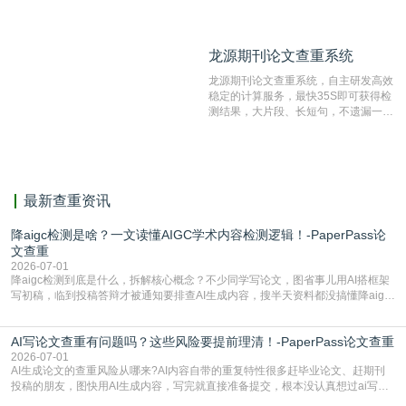
数量的互联网网页数据库组成，保证了
比对源的专业性和广泛性。采用多级指
纹对比技术结合深度语义发掘识别比
龙源期刊论文查重系统
龙源期刊论文查重系统
对，利用指纹索引快速而精准地在云检
测服务部署的论文数据资源库中找到所
龙源期刊论文查重系统，自主研发高效
有相似的片段，该项技术检测速度快、
稳定的计算服务，最快35S即可获得检
准确率高，市场反映良好。
测结果，大片段、长短句，不遗漏一处
相似，区分论文中的正确引用参考文
献。
最新查重资讯
降aigc检测是啥？一文读懂AIGC学术内容检测逻辑！-PaperPass论
文查重
2026-07-01
降aigc检测到底是什么，拆解核心概念？不少同学写论文，图省事儿用AI搭框架
写初稿，临到投稿答辩才被通知要排查AI生成内容，搜半天资料都没搞懂降aigc
检测是啥，还容易把它和普通论文查重混为一谈，最后踩了坑，耽误了进度。哪
怕是已经入行的科研人员，不少人也搞不清降aigc检测是啥，对相关要求摸不
AI写论文查重有问题吗？这些风险要提前理清！-PaperPass论文查重
准。其实，降aigc检测是伴随AIGC工具在学术领域普及诞生的新需求，核心是为
了满足现在高校、期刊对AI生
2026-07-01
AI生成论文的查重风险从哪来?AI内容自带的重复特性很多赶毕业论文、赶期刊
投稿的朋友，图快用AI生成内容，写完就直接准备提交，根本没认真想过ai写论
文查重有问题吗这个问题，直到出了问题才追悔莫及。其实AI生成内容本身，就