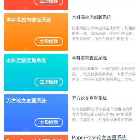
持PDF、网页格式，性价比高！
本科高校内部版系统
本科高校内部版系统
比定稿版少大学生联合比对库，其他数
据库一致。出结果快，价格相对低廉，
不支持验证，适合在修改中期使用，定
稿推荐PMLC。——不支持验证！！！
本科定稿查重系统
本科定稿查重系统
本科定稿查重版（一般习惯叫本科终评
版），论文抄袭检测系统，专用于大学
生专、本科等论文检测的系统，大多数
专、本科院校使用此检测系统。（限制
字符数6万）
万方论文查重系统
万方论文查重系统
论文检测网站,万方数据平台推出的万
方查重系统是目前较为热门的检测系
统。究其原因，万方数据通过近年的发
展，在高校中也确立了自己的相应地
位，特别是部分高校直接将其视为毕业
检测系统，其真实性和权威性无可厚
PaperPass论文查重系统