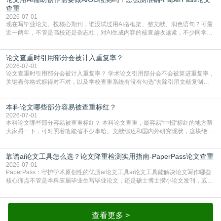
库，期刊投稿用AMLMC/SML
查重
2026-07-01
现在写毕业论文、投核心期刊，谁没试过用AI搭框架、整文献、润色语句？可最
近一两年，不管是高校还是杂志社，对AI生成内容的核查越收越紧，不少同学投
出去的文章直接因为AIGC占比过高被打回，还有人毕设差点因为这个过不了，
真的太亏。提前做AIGC检测，已经成了很多过来人交稿前必做的一步。为什么
论文查重时引用部分会被计入重复率？
AIGC检测成了论文答辩投稿前的必备项？可能还有不少人觉得，我就用AI搭了个
框架，内容都是自己写的，至于做AIG
2026-07-01
论文查重时引用部分会被计入重复率？ 学术论文引用部分会不会被算进重复率，
关键看你格式标得对不对，以及学校查重系统有没有勾选“去除引用文献复制
比”。如果格式完全规范，如正文引用句尾紧跟半角上标[1]，文末“参考文献”四字
独占一行，每条文献用[1][2]方括号编号、与正文一一对应，著录项符合GB/T
本科论文哪些部分容易被查重标红？
7714（作者、题名、刊名、年、卷期、页码齐全，标点用半角）；查重系统识别
成功后通常把这段标为引用，
2026-07-01
本科论文哪些部分容易被查重标红？ 本科论文查重，最容易“中招“标红的地方帮
大家捋一下，可对照着改能省不少事哈。文献综述和国内外研究现状，这块绝对
的重灾区。你介绍前人研究了啥、某个理论是谁提的，课本和往届论文里都有近
乎一模一样的话，你要是直接复制百度百科、教材或别人写好的综述段落，系统
靠谱ai论文工具怎么选？论文降重检测实用指南-PaperPass论文查重
一抓一个准，整段飘红。研究背景、意义和方法描述也是不可避免，比如“本文采
用问卷调查法““运用SPSS软件进行数据分
2026-07-01
PaperPass：守护学术原创性的优质ai论文工具ai论文工具能解决论文写作哪些
核心痛点不管是本科应届毕业生写毕业论文，还是硕士博士攒小论文发刊，或是
科研人员整理课题成果，都绕不开重复率核查、内容优化这两大难关。以前全靠
自己逐句读逐句改，熬好几个大夜不说，还经常改不到点上，交上去才发现重复
率超标，再返工太折腾。现在有了成熟的ai论文工具，这些痛点基本都能高效解
决。靠谱的ai论文工具，不止能帮你梳
查看更多 >