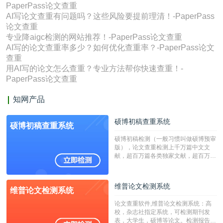
PaperPass论文查重
AI写论文查重有问题吗？这些风险要提前理清！-PaperPass
论文查重
专业降aigc检测的网站推荐！-PaperPass论文查重
AI写的论文查重率多少？如何优化查重率？-PaperPass论文
查重
用AI写的论文怎么查重？专业方法帮你快速查重！-
PaperPass论文查重
知网产品
硕博初稿查重系统
硕博初稿查重系统
硕博初稿检测（一般习惯叫做硕博预审
版），论文查重检测上千万篇中文文
献，超百万篇各类独家文献，超百万港
澳台地区学术文献过千万篇英文文献资
源，数亿个中英文互联网资源是全国高
校用来检测硕博论文的系统，检测范围
维普论文检测系统
维普论文检测系统
广，数据来源真实，检测算法合理!本
系统含有（学术库与源码库）。（限制
论文查重软件,维普论文检测系统：高
字符数30万）
校，杂志社指定系统，可检测期刊发
表，大学生，硕博等论文。检测报告支