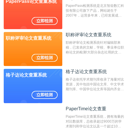
PaperPass论文查重系统
非。其次，相对于知网而言，万方检测
PaperPass检测系统是北京智齿数汇科
费用少，上手容易，是学生初次论文查
技有限公司旗下产品，网站诞生于
重的推荐系统。
2007年，运营多年来，已经发展成为
国内可信赖的中文原创性检查和预防剽
窃的在线网站。 系统采用自主研发的
动态指纹越级扫描检测技术，该项技术
职称评审论文查重系统
检测速度快、精度高，市场反映良好。
职称评审论文查重系统
职称评审论文检测系统针对编辑部来
稿，已发表的文献，学校、事业单位职
称论文的检测!大部分杂志社用的文献
抄袭检测系统。可检测抄袭与剽窃、伪
造、篡改、不当署名、一稿多投等学术
不端文献，学术不端论文查重可供期刊
格子达论文查重系统
编辑部检测来稿和已发表的文献,检测
格子达论文查重系统
结果和杂志社一致,已发表过的文章检
格子达依托学术期刊库收录了海量对比
测时注意填写第一作者,才能排除已发
资源，其中包括中国论文库、中文学术
表文献复制比。（限制字符数1万）
期刊库、中国学位论文库等国内齐全的
论文库以及数亿级网络资源，同时本地
资源库以每月100万篇的速度增加，是
目前中文文献资源涵盖全面的论文检测
PaperTime论文查重
PaperTime论文查重
系统，可检测中文、英文两种语言的论
文文本。
PaperTime论文查重系统，拥有海量的
对比数据库，总收录超过9000万的学
术期刊和学位论文以及一个超过10亿