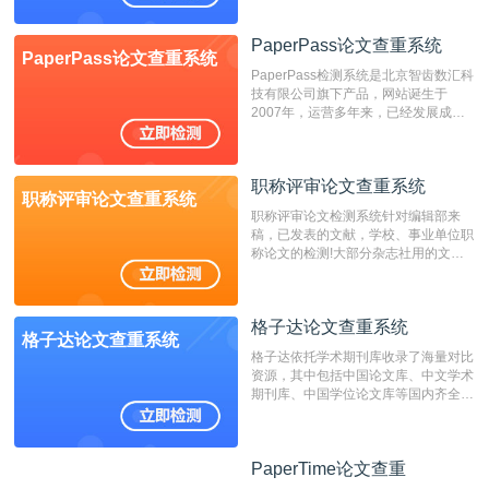
展，在高校中也确立了自己的相应地
位，特别是部分高校直接将其视为毕业
检测系统，其真实性和权威性无可厚
PaperPass论文查重系统
PaperPass论文查重系统
非。其次，相对于知网而言，万方检测
PaperPass检测系统是北京智齿数汇科
费用少，上手容易，是学生初次论文查
技有限公司旗下产品，网站诞生于
重的推荐系统。
2007年，运营多年来，已经发展成为
国内可信赖的中文原创性检查和预防剽
窃的在线网站。 系统采用自主研发的
动态指纹越级扫描检测技术，该项技术
职称评审论文查重系统
检测速度快、精度高，市场反映良好。
职称评审论文查重系统
职称评审论文检测系统针对编辑部来
稿，已发表的文献，学校、事业单位职
称论文的检测!大部分杂志社用的文献
抄袭检测系统。可检测抄袭与剽窃、伪
造、篡改、不当署名、一稿多投等学术
不端文献，学术不端论文查重可供期刊
格子达论文查重系统
编辑部检测来稿和已发表的文献,检测
格子达论文查重系统
结果和杂志社一致,已发表过的文章检
格子达依托学术期刊库收录了海量对比
测时注意填写第一作者,才能排除已发
资源，其中包括中国论文库、中文学术
表文献复制比。（限制字符数1万）
期刊库、中国学位论文库等国内齐全的
论文库以及数亿级网络资源，同时本地
资源库以每月100万篇的速度增加，是
目前中文文献资源涵盖全面的论文检测
PaperTime论文查重
PaperTime论文查重
系统，可检测中文、英文两种语言的论
文文本。