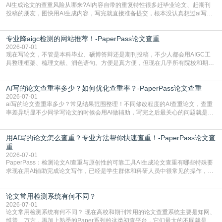
AI生成论文的查重风险从哪来?AI内容自带的重复特性很多赶毕业论文、赶期刊
投稿的朋友，图快用AI生成内容，写完就直接准备提交，根本没认真想过ai写论
文查重有问题吗这个问题，直到出了问题才追悔莫及。其实AI生成内容本身，就
自带不可忽视的查重风险。AI训练依赖海量公开的文本数据，生成内容本质是基
专业降aigc检测的网站推荐！-PaperPass论文查重
于训练数据的概率拼接，不是从零开始的原创创作。生成过程中，很容易复用已
有的高频公共表述，甚至直接拼接已经公开
2026-07-01
现在写论文，不管是本科毕业、硕博答辩还是期刊投稿，不少人都会用AIGC工
具整理框架、梳理文献、润色语句。方便是真方便，但现在几乎所有院校和期刊
都要求排查论文中的AIGC生成内容，不符合规范的直接打回修改。自己瞎改三
五遍还是过不了预检测的大有人在，这时候，找到靠谱的降AIGC检测率的网
AI写的论文查重率多少？如何优化查重率？-PaperPass论文查重
站，就能少走好多弯路。PaperPass：守护学术原创性的智能伙伴AIGC生成内
容的学术合规痛点去年帮一个本科师弟改
2026-07-01
ai写的论文查重率多少？常见结果范围整理！不同修改程度的AI查重论文，查重
率差异明显不少同学写论文的时候会用AI做辅助，写完之后最关心的问题就是ai
写的论文查重率多少。很多人误以为AI生成的内容都是全新的，不会出现重复，
实际情况和大家想的不太一样。AI训练依赖海量公开学术文献、网络内容，生成
用AI写的论文怎么查重？专业方法帮你快速查重！-PaperPass论文查
内容本质是按照语义概率拼接已有内容，很容易和已发布的作品撞重复，甚至会
直接引用整段已有内容，所以查重率偏高是
重
2026-07-01
PaperPass：检测论文AI查重与原创性的可靠工具AI生成论文查重有哪些特殊要
求现在用AI辅助完成论文写作，已经是学生群体和科研人员中很常见的操作，不
管是搭建论文框架、梳理研究逻辑还是润色语言，不少人都会借助AI提高效率。
但很多人忽略了，AI生成的内容天生带有重复风险——训练AI的数据集本身就包
论文常用检测系统有何不同？
含大量已公开的学术内容、网络原创内容，AI输出内容时很容易无意识拼接出重
复片
2026-07-01
论文常用检测系统有何不同？ 现在高校和期刊常用的论文查重系统主要是知网、
维普、万方，再加上熟悉的Paper系列的这类初查平台，它们最大的不同就是数