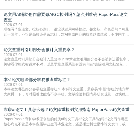
据库大小、算法严格度和适用场景，弄明白区别你就不会乱花冤枉钱也不会被初
查数值误导。知网（CNKI）是学校定稿检测的绝对主流。本科用PMLC，含大学
论文用AI辅助创作需要做AIGC检测吗？怎么测准确-PaperPass论文
生联合比对库，能比历届学长论文，硕博用VIP/TMLC，含学术论文联合比对
库，期刊投稿用AMLMC/SML
查重
2026-07-01
现在写毕业论文、投核心期刊，谁没试过用AI搭框架、整文献、润色语句？可最
近一两年，不管是高校还是杂志社，对AI生成内容的核查越收越紧，不少同学投
出去的文章直接因为AIGC占比过高被打回，还有人毕设差点因为这个过不了，
真的太亏。提前做AIGC检测，已经成了很多过来人交稿前必做的一步。为什么
论文查重时引用部分会被计入重复率？
AIGC检测成了论文答辩投稿前的必备项？可能还有不少人觉得，我就用AI搭了个
框架，内容都是自己写的，至于做AIG
2026-07-01
论文查重时引用部分会被计入重复率？ 学术论文引用部分会不会被算进重复率，
关键看你格式标得对不对，以及学校查重系统有没有勾选“去除引用文献复制
比”。如果格式完全规范，如正文引用句尾紧跟半角上标[1]，文末“参考文献”四字
独占一行，每条文献用[1][2]方括号编号、与正文一一对应，著录项符合GB/T
本科论文哪些部分容易被查重标红？
7714（作者、题名、刊名、年、卷期、页码齐全，标点用半角）；查重系统识别
成功后通常把这段标为引用，
2026-07-01
本科论文哪些部分容易被查重标红？ 本科论文查重，最容易“中招“标红的地方帮
大家捋一下，可对照着改能省不少事哈。文献综述和国内外研究现状，这块绝对
的重灾区。你介绍前人研究了啥、某个理论是谁提的，课本和往届论文里都有近
乎一模一样的话，你要是直接复制百度百科、教材或别人写好的综述段落，系统
靠谱ai论文工具怎么选？论文降重检测实用指南-PaperPass论文查重
一抓一个准，整段飘红。研究背景、意义和方法描述也是不可避免，比如“本文采
用问卷调查法““运用SPSS软件进行数据分
2026-07-01
PaperPass：守护学术原创性的优质ai论文工具ai论文工具能解决论文写作哪些
核心痛点不管是本科应届毕业生写毕业论文，还是硕士博士攒小论文发刊，或是
科研人员整理课题成果，都绕不开重复率核查、内容优化这两大难关。以前全靠