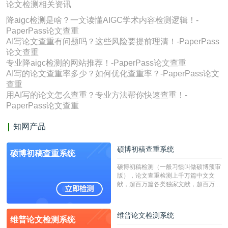
论文检测相关资讯
降aigc检测是啥？一文读懂AIGC学术内容检测逻辑！-
PaperPass论文查重
AI写论文查重有问题吗？这些风险要提前理清！-PaperPass
论文查重
专业降aigc检测的网站推荐！-PaperPass论文查重
AI写的论文查重率多少？如何优化查重率？-PaperPass论文
查重
用AI写的论文怎么查重？专业方法帮你快速查重！-
PaperPass论文查重
知网产品
硕博初稿查重系统
硕博初稿查重系统
硕博初稿检测（一般习惯叫做硕博预审
版），论文查重检测上千万篇中文文
献，超百万篇各类独家文献，超百万港
澳台地区学术文献过千万篇英文文献资
源，数亿个中英文互联网资源是全国高
校用来检测硕博论文的系统，检测范围
维普论文检测系统
维普论文检测系统
广，数据来源真实，检测算法合理!本
系统含有（学术库与源码库）。（限制