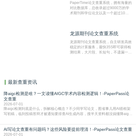
PaperTime论文查重系统，拥有海量的
对比数据库，总收录超过9000万的学
术期刊和学位论文以及一个超过10亿
数量的互联网网页数据库组成，保证了
比对源的专业性和广泛性。采用多级指
纹对比技术结合深度语义发掘识别比
龙源期刊论文查重系统
龙源期刊论文查重系统
对，利用指纹索引快速而精准地在云检
测服务部署的论文数据资源库中找到所
龙源期刊论文查重系统，自主研发高效
有相似的片段，该项技术检测速度快、
稳定的计算服务，最快35S即可获得检
准确率高，市场反映良好。
测结果，大片段、长短句，不遗漏一处
相似，区分论文中的正确引用参考文
献。
最新查重资讯
降aigc检测是啥？一文读懂AIGC学术内容检测逻辑！-PaperPass论
文查重
2026-07-01
降aigc检测到底是什么，拆解核心概念？不少同学写论文，图省事儿用AI搭框架
写初稿，临到投稿答辩才被通知要排查AI生成内容，搜半天资料都没搞懂降aigc
检测是啥，还容易把它和普通论文查重混为一谈，最后踩了坑，耽误了进度。哪
怕是已经入行的科研人员，不少人也搞不清降aigc检测是啥，对相关要求摸不
AI写论文查重有问题吗？这些风险要提前理清！-PaperPass论文查重
准。其实，降aigc检测是伴随AIGC工具在学术领域普及诞生的新需求，核心是为
了满足现在高校、期刊对AI生
2026-07-01