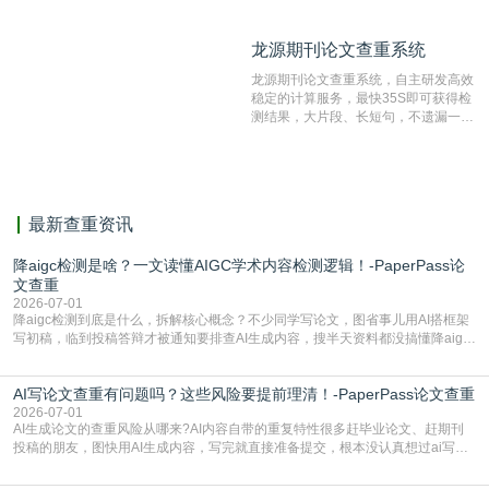
比对源的专业性和广泛性。采用多级指
纹对比技术结合深度语义发掘识别比
龙源期刊论文查重系统
龙源期刊论文查重系统
对，利用指纹索引快速而精准地在云检
测服务部署的论文数据资源库中找到所
龙源期刊论文查重系统，自主研发高效
有相似的片段，该项技术检测速度快、
稳定的计算服务，最快35S即可获得检
准确率高，市场反映良好。
测结果，大片段、长短句，不遗漏一处
相似，区分论文中的正确引用参考文
献。
最新查重资讯
降aigc检测是啥？一文读懂AIGC学术内容检测逻辑！-PaperPass论
文查重
2026-07-01
降aigc检测到底是什么，拆解核心概念？不少同学写论文，图省事儿用AI搭框架
写初稿，临到投稿答辩才被通知要排查AI生成内容，搜半天资料都没搞懂降aigc
检测是啥，还容易把它和普通论文查重混为一谈，最后踩了坑，耽误了进度。哪
怕是已经入行的科研人员，不少人也搞不清降aigc检测是啥，对相关要求摸不
AI写论文查重有问题吗？这些风险要提前理清！-PaperPass论文查重
准。其实，降aigc检测是伴随AIGC工具在学术领域普及诞生的新需求，核心是为
了满足现在高校、期刊对AI生
2026-07-01
AI生成论文的查重风险从哪来?AI内容自带的重复特性很多赶毕业论文、赶期刊
投稿的朋友，图快用AI生成内容，写完就直接准备提交，根本没认真想过ai写论
文查重有问题吗这个问题，直到出了问题才追悔莫及。其实AI生成内容本身，就
自带不可忽视的查重风险。AI训练依赖海量公开的文本数据，生成内容本质是基