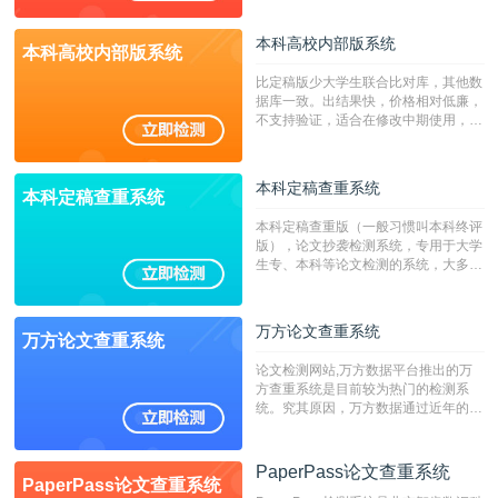
本科高校内部版系统
本科高校内部版系统
比定稿版少大学生联合比对库，其他数
据库一致。出结果快，价格相对低廉，
不支持验证，适合在修改中期使用，定
稿推荐PMLC。——不支持验证！！！
本科定稿查重系统
本科定稿查重系统
本科定稿查重版（一般习惯叫本科终评
版），论文抄袭检测系统，专用于大学
生专、本科等论文检测的系统，大多数
专、本科院校使用此检测系统。（限制
字符数6万）
万方论文查重系统
万方论文查重系统
论文检测网站,万方数据平台推出的万
方查重系统是目前较为热门的检测系
统。究其原因，万方数据通过近年的发
展，在高校中也确立了自己的相应地
位，特别是部分高校直接将其视为毕业
检测系统，其真实性和权威性无可厚
PaperPass论文查重系统
PaperPass论文查重系统
非。其次，相对于知网而言，万方检测