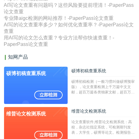
AI写论文查重有问题吗？这些风险要提前理清！-PaperPass
论文查重
专业降aigc检测的网站推荐！-PaperPass论文查重
AI写的论文查重率多少？如何优化查重率？-PaperPass论文
查重
用AI写的论文怎么查重？专业方法帮你快速查重！-
PaperPass论文查重
知网产品
硕博初稿查重系统
硕博初稿查重系统
硕博初稿检测（一般习惯叫做硕博预审
版），论文查重检测上千万篇中文文
献，超百万篇各类独家文献，超百万港
澳台地区学术文献过千万篇英文文献资
源，数亿个中英文互联网资源是全国高
校用来检测硕博论文的系统，检测范围
维普论文检测系统
维普论文检测系统
广，数据来源真实，检测算法合理!本
系统含有（学术库与源码库）。（限制
论文查重软件,维普论文检测系统：高
字符数30万）
校，杂志社指定系统，可检测期刊发
表，大学生，硕博等论文。检测报告支
持PDF、网页格式，性价比高！