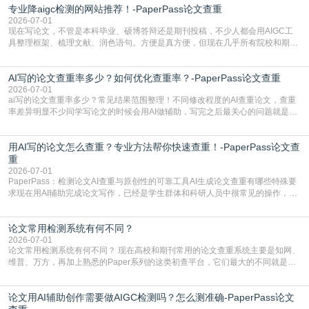
专业降aigc检测的网站推荐！-PaperPass论文查重
于训练数据的概率拼接，不是从零开始的原创创作。生成过程中，很容易复用已
有的高频公共表述，甚至直接拼接已经公开
2026-07-01
现在写论文，不管是本科毕业、硕博答辩还是期刊投稿，不少人都会用AIGC工
具整理框架、梳理文献、润色语句。方便是真方便，但现在几乎所有院校和期刊
都要求排查论文中的AIGC生成内容，不符合规范的直接打回修改。自己瞎改三
五遍还是过不了预检测的大有人在，这时候，找到靠谱的降AIGC检测率的网
AI写的论文查重率多少？如何优化查重率？-PaperPass论文查重
站，就能少走好多弯路。PaperPass：守护学术原创性的智能伙伴AIGC生成内
容的学术合规痛点去年帮一个本科师弟改
2026-07-01
ai写的论文查重率多少？常见结果范围整理！不同修改程度的AI查重论文，查重
率差异明显不少同学写论文的时候会用AI做辅助，写完之后最关心的问题就是ai
写的论文查重率多少。很多人误以为AI生成的内容都是全新的，不会出现重复，
实际情况和大家想的不太一样。AI训练依赖海量公开学术文献、网络内容，生成
用AI写的论文怎么查重？专业方法帮你快速查重！-PaperPass论文查
内容本质是按照语义概率拼接已有内容，很容易和已发布的作品撞重复，甚至会
直接引用整段已有内容，所以查重率偏高是
重
2026-07-01
PaperPass：检测论文AI查重与原创性的可靠工具AI生成论文查重有哪些特殊要
求现在用AI辅助完成论文写作，已经是学生群体和科研人员中很常见的操作，不
管是搭建论文框架、梳理研究逻辑还是润色语言，不少人都会借助AI提高效率。
但很多人忽略了，AI生成的内容天生带有重复风险——训练AI的数据集本身就包
论文常用检测系统有何不同？
含大量已公开的学术内容、网络原创内容，AI输出内容时很容易无意识拼接出重
复片
2026-07-01
论文常用检测系统有何不同？ 现在高校和期刊常用的论文查重系统主要是知网、
维普、万方，再加上熟悉的Paper系列的这类初查平台，它们最大的不同就是数
据库大小、算法严格度和适用场景，弄明白区别你就不会乱花冤枉钱也不会被初
查数值误导。知网（CNKI）是学校定稿检测的绝对主流。本科用PMLC，含大学
论文用AI辅助创作需要做AIGC检测吗？怎么测准确-PaperPass论文
生联合比对库，能比历届学长论文，硕博用VIP/TMLC，含学术论文联合比对
库，期刊投稿用AMLMC/SML