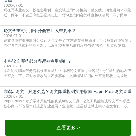
查重
2026-07-01
现在写毕业论文、投核心期刊，谁没试过用AI搭框架、整文献、润色语句？可最
近一两年，不管是高校还是杂志社，对AI生成内容的核查越收越紧，不少同学投
出去的文章直接因为AIGC占比过高被打回，还有人毕设差点因为这个过不了，
真的太亏。提前做AIGC检测，已经成了很多过来人交稿前必做的一步。为什么
论文查重时引用部分会被计入重复率？
AIGC检测成了论文答辩投稿前的必备项？可能还有不少人觉得，我就用AI搭了个
框架，内容都是自己写的，至于做AIG
2026-07-01
论文查重时引用部分会被计入重复率？ 学术论文引用部分会不会被算进重复率，
关键看你格式标得对不对，以及学校查重系统有没有勾选“去除引用文献复制
比”。如果格式完全规范，如正文引用句尾紧跟半角上标[1]，文末“参考文献”四字
独占一行，每条文献用[1][2]方括号编号、与正文一一对应，著录项符合GB/T
本科论文哪些部分容易被查重标红？
7714（作者、题名、刊名、年、卷期、页码齐全，标点用半角）；查重系统识别
成功后通常把这段标为引用，
2026-07-01
本科论文哪些部分容易被查重标红？ 本科论文查重，最容易“中招“标红的地方帮
大家捋一下，可对照着改能省不少事哈。文献综述和国内外研究现状，这块绝对
的重灾区。你介绍前人研究了啥、某个理论是谁提的，课本和往届论文里都有近
乎一模一样的话，你要是直接复制百度百科、教材或别人写好的综述段落，系统
靠谱ai论文工具怎么选？论文降重检测实用指南-PaperPass论文查重
一抓一个准，整段飘红。研究背景、意义和方法描述也是不可避免，比如“本文采
用问卷调查法““运用SPSS软件进行数据分
2026-07-01
PaperPass：守护学术原创性的优质ai论文工具ai论文工具能解决论文写作哪些
核心痛点不管是本科应届毕业生写毕业论文，还是硕士博士攒小论文发刊，或是
科研人员整理课题成果，都绕不开重复率核查、内容优化这两大难关。以前全靠
自己逐句读逐句改，熬好几个大夜不说，还经常改不到点上，交上去才发现重复
率超标，再返工太折腾。现在有了成熟的ai论文工具，这些痛点基本都能高效解
决。靠谱的ai论文工具，不止能帮你梳
查看更多 >