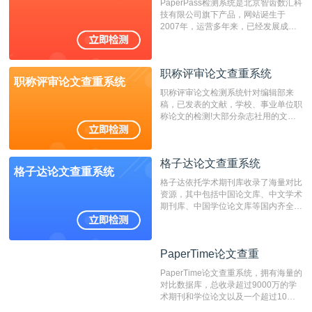
PaperPass检测系统是北京智齿数汇科
费用少，上手容易，是学生初次论文查
技有限公司旗下产品，网站诞生于
重的推荐系统。
2007年，运营多年来，已经发展成为
国内可信赖的中文原创性检查和预防剽
窃的在线网站。 系统采用自主研发的
动态指纹越级扫描检测技术，该项技术
职称评审论文查重系统
检测速度快、精度高，市场反映良好。
职称评审论文查重系统
职称评审论文检测系统针对编辑部来
稿，已发表的文献，学校、事业单位职
称论文的检测!大部分杂志社用的文献
抄袭检测系统。可检测抄袭与剽窃、伪
造、篡改、不当署名、一稿多投等学术
不端文献，学术不端论文查重可供期刊
格子达论文查重系统
编辑部检测来稿和已发表的文献,检测
格子达论文查重系统
结果和杂志社一致,已发表过的文章检
格子达依托学术期刊库收录了海量对比
测时注意填写第一作者,才能排除已发
资源，其中包括中国论文库、中文学术
表文献复制比。（限制字符数1万）
期刊库、中国学位论文库等国内齐全的
论文库以及数亿级网络资源，同时本地
资源库以每月100万篇的速度增加，是
目前中文文献资源涵盖全面的论文检测
PaperTime论文查重
PaperTime论文查重
系统，可检测中文、英文两种语言的论
文文本。
PaperTime论文查重系统，拥有海量的
对比数据库，总收录超过9000万的学
术期刊和学位论文以及一个超过10亿
数量的互联网网页数据库组成，保证了