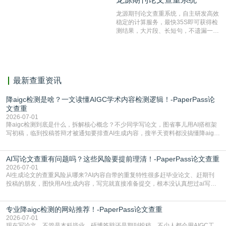
测服务部署的论文数据资源库中找到所
龙源期刊论文查重系统，自主研发高效
有相似的片段，该项技术检测速度快、
稳定的计算服务，最快35S即可获得检
准确率高，市场反映良好。
测结果，大片段、长短句，不遗漏一处
相似，区分论文中的正确引用参考文
献。
最新查重资讯
降aigc检测是啥？一文读懂AIGC学术内容检测逻辑！-PaperPass论
文查重
2026-07-01
降aigc检测到底是什么，拆解核心概念？不少同学写论文，图省事儿用AI搭框架
写初稿，临到投稿答辩才被通知要排查AI生成内容，搜半天资料都没搞懂降aigc
检测是啥，还容易把它和普通论文查重混为一谈，最后踩了坑，耽误了进度。哪
怕是已经入行的科研人员，不少人也搞不清降aigc检测是啥，对相关要求摸不
AI写论文查重有问题吗？这些风险要提前理清！-PaperPass论文查重
准。其实，降aigc检测是伴随AIGC工具在学术领域普及诞生的新需求，核心是为
了满足现在高校、期刊对AI生
2026-07-01
AI生成论文的查重风险从哪来?AI内容自带的重复特性很多赶毕业论文、赶期刊
投稿的朋友，图快用AI生成内容，写完就直接准备提交，根本没认真想过ai写论
文查重有问题吗这个问题，直到出了问题才追悔莫及。其实AI生成内容本身，就
自带不可忽视的查重风险。AI训练依赖海量公开的文本数据，生成内容本质是基
专业降aigc检测的网站推荐！-PaperPass论文查重
于训练数据的概率拼接，不是从零开始的原创创作。生成过程中，很容易复用已
有的高频公共表述，甚至直接拼接已经公开
2026-07-01
现在写论文，不管是本科毕业、硕博答辩还是期刊投稿，不少人都会用AIGC工