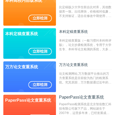
本科高校内部版系统
比定稿版少大学生联合比对库，其他数
据库一致。出结果快，价格相对低廉，
不支持验证，适合在修改中期使用，定
稿推荐PMLC。——不支持验证！！！
本科定稿查重系统
本科定稿查重系统
本科定稿查重版（一般习惯叫本科终评
版），论文抄袭检测系统，专用于大学
生专、本科等论文检测的系统，大多数
专、本科院校使用此检测系统。（限制
字符数6万）
万方论文查重系统
万方论文查重系统
论文检测网站,万方数据平台推出的万
方查重系统是目前较为热门的检测系
统。究其原因，万方数据通过近年的发
展，在高校中也确立了自己的相应地
位，特别是部分高校直接将其视为毕业
检测系统，其真实性和权威性无可厚
PaperPass论文查重系统
PaperPass论文查重系统
非。其次，相对于知网而言，万方检测
PaperPass检测系统是北京智齿数汇科
费用少，上手容易，是学生初次论文查
技有限公司旗下产品，网站诞生于
重的推荐系统。
2007年，运营多年来，已经发展成为