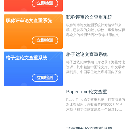
国内可信赖的中文原创性检查和预防剽
窃的在线网站。 系统采用自主研发的
动态指纹越级扫描检测技术，该项技术
职称评审论文查重系统
检测速度快、精度高，市场反映良好。
职称评审论文查重系统
职称评审论文检测系统针对编辑部来
稿，已发表的文献，学校、事业单位职
称论文的检测!大部分杂志社用的文献
抄袭检测系统。可检测抄袭与剽窃、伪
造、篡改、不当署名、一稿多投等学术
不端文献，学术不端论文查重可供期刊
格子达论文查重系统
编辑部检测来稿和已发表的文献,检测
格子达论文查重系统
结果和杂志社一致,已发表过的文章检
格子达依托学术期刊库收录了海量对比
测时注意填写第一作者,才能排除已发
资源，其中包括中国论文库、中文学术
表文献复制比。（限制字符数1万）
期刊库、中国学位论文库等国内齐全的
论文库以及数亿级网络资源，同时本地
资源库以每月100万篇的速度增加，是
目前中文文献资源涵盖全面的论文检测
PaperTime论文查重
PaperTime论文查重
系统，可检测中文、英文两种语言的论
文文本。
PaperTime论文查重系统，拥有海量的
对比数据库，总收录超过9000万的学
术期刊和学位论文以及一个超过10亿
数量的互联网网页数据库组成，保证了
比对源的专业性和广泛性。采用多级指
纹对比技术结合深度语义发掘识别比
龙源期刊论文查重系统
龙源期刊论文查重系统
对，利用指纹索引快速而精准地在云检