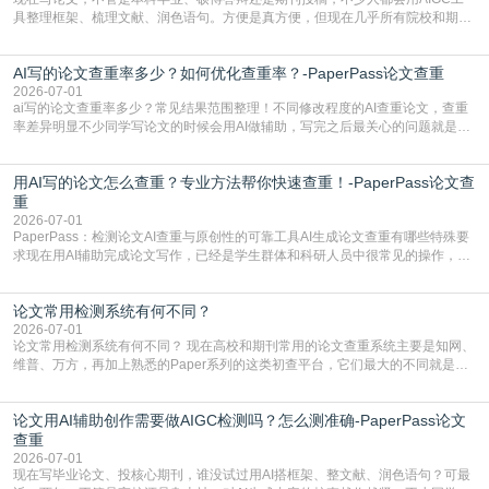
具整理框架、梳理文献、润色语句。方便是真方便，但现在几乎所有院校和期刊
都要求排查论文中的AIGC生成内容，不符合规范的直接打回修改。自己瞎改三
五遍还是过不了预检测的大有人在，这时候，找到靠谱的降AIGC检测率的网
AI写的论文查重率多少？如何优化查重率？-PaperPass论文查重
站，就能少走好多弯路。PaperPass：守护学术原创性的智能伙伴AIGC生成内
容的学术合规痛点去年帮一个本科师弟改
2026-07-01
ai写的论文查重率多少？常见结果范围整理！不同修改程度的AI查重论文，查重
率差异明显不少同学写论文的时候会用AI做辅助，写完之后最关心的问题就是ai
写的论文查重率多少。很多人误以为AI生成的内容都是全新的，不会出现重复，
实际情况和大家想的不太一样。AI训练依赖海量公开学术文献、网络内容，生成
用AI写的论文怎么查重？专业方法帮你快速查重！-PaperPass论文查
内容本质是按照语义概率拼接已有内容，很容易和已发布的作品撞重复，甚至会
直接引用整段已有内容，所以查重率偏高是
重
2026-07-01
PaperPass：检测论文AI查重与原创性的可靠工具AI生成论文查重有哪些特殊要
求现在用AI辅助完成论文写作，已经是学生群体和科研人员中很常见的操作，不
管是搭建论文框架、梳理研究逻辑还是润色语言，不少人都会借助AI提高效率。
但很多人忽略了，AI生成的内容天生带有重复风险——训练AI的数据集本身就包
论文常用检测系统有何不同？
含大量已公开的学术内容、网络原创内容，AI输出内容时很容易无意识拼接出重
复片
2026-07-01
论文常用检测系统有何不同？ 现在高校和期刊常用的论文查重系统主要是知网、
维普、万方，再加上熟悉的Paper系列的这类初查平台，它们最大的不同就是数
据库大小、算法严格度和适用场景，弄明白区别你就不会乱花冤枉钱也不会被初
查数值误导。知网（CNKI）是学校定稿检测的绝对主流。本科用PMLC，含大学
论文用AI辅助创作需要做AIGC检测吗？怎么测准确-PaperPass论文
生联合比对库，能比历届学长论文，硕博用VIP/TMLC，含学术论文联合比对
库，期刊投稿用AMLMC/SML
查重
2026-07-01
现在写毕业论文、投核心期刊，谁没试过用AI搭框架、整文献、润色语句？可最