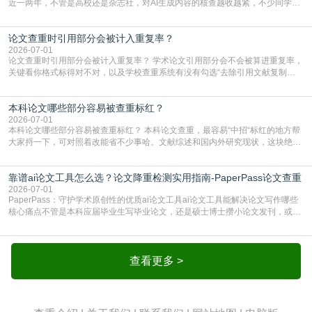
近一两年，不管是高校还是杂志社，对AI生成内容的核查越收越紧，不少同学投
出去的文章直接因为AIGC占比过高被打回，还有人毕设差点因为这个过不了，
真的太亏。提前做AIGC检测，已经成了很多过来人交稿前必做的一步。为什么
论文查重时引用部分会被计入重复率？
AIGC检测成了论文答辩投稿前的必备项？可能还有不少人觉得，我就用AI搭了个
框架，内容都是自己写的，至于做AIG
2026-07-01
论文查重时引用部分会被计入重复率？ 学术论文引用部分会不会被算进重复率，
关键看你格式标得对不对，以及学校查重系统有没有勾选“去除引用文献复制
比”。如果格式完全规范，如正文引用句尾紧跟半角上标[1]，文末“参考文献”四字
独占一行，每条文献用[1][2]方括号编号、与正文一一对应，著录项符合GB/T
本科论文哪些部分容易被查重标红？
7714（作者、题名、刊名、年、卷期、页码齐全，标点用半角）；查重系统识别
成功后通常把这段标为引用，
2026-07-01
本科论文哪些部分容易被查重标红？ 本科论文查重，最容易“中招“标红的地方帮
大家捋一下，可对照着改能省不少事哈。文献综述和国内外研究现状，这块绝对
的重灾区。你介绍前人研究了啥、某个理论是谁提的，课本和往届论文里都有近
乎一模一样的话，你要是直接复制百度百科、教材或别人写好的综述段落，系统
靠谱ai论文工具怎么选？论文降重检测实用指南-PaperPass论文查重
一抓一个准，整段飘红。研究背景、意义和方法描述也是不可避免，比如“本文采
用问卷调查法““运用SPSS软件进行数据分
2026-07-01
PaperPass：守护学术原创性的优质ai论文工具ai论文工具能解决论文写作哪些
核心痛点不管是本科应届毕业生写毕业论文，还是硕士博士攒小论文发刊，或是
科研人员整理课题成果，都绕不开重复率核查、内容优化这两大难关。以前全靠
自己逐句读逐句改，熬好几个大夜不说，还经常改不到点上，交上去才发现重复
率超标，再返工太折腾。现在有了成熟的ai论文工具，这些痛点基本都能高效解
决。靠谱的ai论文工具，不止能帮你梳
查看更多 >