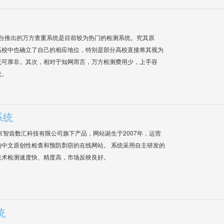
平台推出的万方查重系统是目前较为热门的检测系统。究其原
高校中也确立了自己的相应地位，特别是部分高校直接将其视为
无可厚非。其次，相对于知网而言，万方检测费用少，上手容
统。
系统
是北京智齿数汇科技有限公司旗下产品，网站诞生于2007年，运营
中文原创性检查和预防剽窃的在线网站。 系统采用自主研发的
技术检测速度快、精度高，市场反映良好。
统