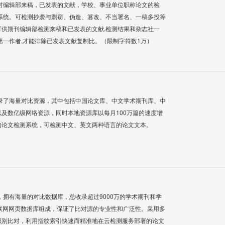
对编辑部来稿，已发表的文献，学校、事业单位职称论文的检
系统。可检测抄袭与剽窃、伪造、篡改、不当署名、一稿多投等
供期刊编辑部检测来稿和已发表的文献,检测结果和杂志社一
第一作者,才能排除已发表文献复制比。（限制字符数1万）
录了海量对比资源，其中包括中国论文库、中文学术期刊库、中
及数亿级网络资源，同时本地资源库以每月100万篇的速度增
的论文检测系统，可检测中文、英文两种语言的论文文本。
系统，拥有海量的对比数据库，总收录超过9000万的学术期刊和学
联网网页数据库组成，保证了比对源的专业性和广泛性。采用多
识别比对，利用指纹索引快速而精准地在云检测服务部署的论文