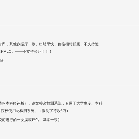
对库，其他数据库一致。出结果快，价格相对低廉，不支持验
PMLC。——不支持验证！！！
验证
惯叫本科终评版），论文抄袭检测系统，专用于大学生专、本科
科院校使用此检测系统。（限制字符数6万）
校前进行的一次摸底评估，基本一致】