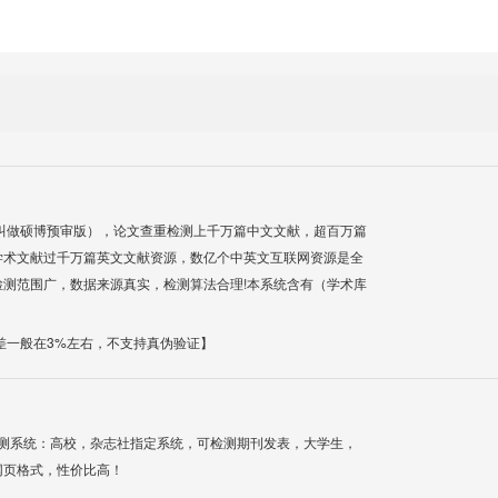
叫做硕博预审版），论文查重检测上千万篇中文文献，超百万篇
学术文献过千万篇英文文献资源，数亿个中英文互联网资源是全
测范围广，数据来源真实，检测算法合理!本系统含有（学术库
差一般在3%左右，不支持真伪验证】
检测系统：高校，杂志社指定系统，可检测期刊发表，大学生，
网页格式，性价比高！