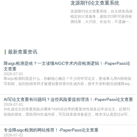
龙源期刊论文查重系统
龙源期刊论文查重系统
对，利用指纹索引快速而精准地在云检
测服务部署的论文数据资源库中找到所
龙源期刊论文查重系统，自主研发高效
有相似的片段，该项技术检测速度快、
稳定的计算服务，最快35S即可获得检
准确率高，市场反映良好。
测结果，大片段、长短句，不遗漏一处
相似，区分论文中的正确引用参考文
献。
最新查重资讯
降aigc检测是啥？一文读懂AIGC学术内容检测逻辑！-PaperPass论
文查重
2026-07-01
降aigc检测到底是什么，拆解核心概念？不少同学写论文，图省事儿用AI搭框架
写初稿，临到投稿答辩才被通知要排查AI生成内容，搜半天资料都没搞懂降aigc
检测是啥，还容易把它和普通论文查重混为一谈，最后踩了坑，耽误了进度。哪
怕是已经入行的科研人员，不少人也搞不清降aigc检测是啥，对相关要求摸不
AI写论文查重有问题吗？这些风险要提前理清！-PaperPass论文查重
准。其实，降aigc检测是伴随AIGC工具在学术领域普及诞生的新需求，核心是为
了满足现在高校、期刊对AI生
2026-07-01
AI生成论文的查重风险从哪来?AI内容自带的重复特性很多赶毕业论文、赶期刊
投稿的朋友，图快用AI生成内容，写完就直接准备提交，根本没认真想过ai写论
文查重有问题吗这个问题，直到出了问题才追悔莫及。其实AI生成内容本身，就
自带不可忽视的查重风险。AI训练依赖海量公开的文本数据，生成内容本质是基
专业降aigc检测的网站推荐！-PaperPass论文查重
于训练数据的概率拼接，不是从零开始的原创创作。生成过程中，很容易复用已
有的高频公共表述，甚至直接拼接已经公开
2026-07-01