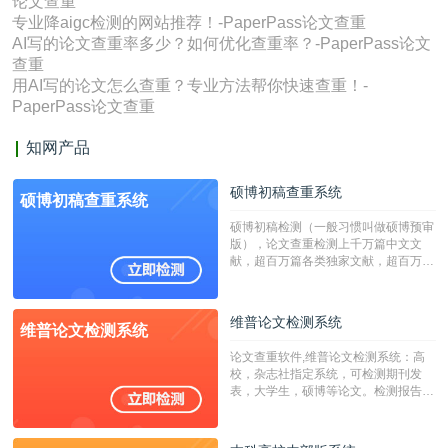
论文查重
专业降aigc检测的网站推荐！-PaperPass论文查重
AI写的论文查重率多少？如何优化查重率？-PaperPass论文
查重
用AI写的论文怎么查重？专业方法帮你快速查重！-
PaperPass论文查重
知网产品
硕博初稿查重系统
硕博初稿查重系统
硕博初稿检测（一般习惯叫做硕博预审
版），论文查重检测上千万篇中文文
献，超百万篇各类独家文献，超百万港
澳台地区学术文献过千万篇英文文献资
源，数亿个中英文互联网资源是全国高
校用来检测硕博论文的系统，检测范围
维普论文检测系统
维普论文检测系统
广，数据来源真实，检测算法合理!本
系统含有（学术库与源码库）。（限制
论文查重软件,维普论文检测系统：高
字符数30万）
校，杂志社指定系统，可检测期刊发
表，大学生，硕博等论文。检测报告支
持PDF、网页格式，性价比高！