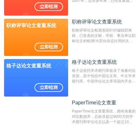
2007年，运营多年来，已经发展成为
国内可信赖的中文原创性检查和预防剽
窃的在线网站。 系统采用自主研发的
动态指纹越级扫描检测技术，该项技术
职称评审论文查重系统
检测速度快、精度高，市场反映良好。
职称评审论文查重系统
职称评审论文检测系统针对编辑部来
稿，已发表的文献，学校、事业单位职
称论文的检测!大部分杂志社用的文献
抄袭检测系统。可检测抄袭与剽窃、伪
造、篡改、不当署名、一稿多投等学术
不端文献，学术不端论文查重可供期刊
格子达论文查重系统
编辑部检测来稿和已发表的文献,检测
格子达论文查重系统
结果和杂志社一致,已发表过的文章检
格子达依托学术期刊库收录了海量对比
测时注意填写第一作者,才能排除已发
资源，其中包括中国论文库、中文学术
表文献复制比。（限制字符数1万）
期刊库、中国学位论文库等国内齐全的
论文库以及数亿级网络资源，同时本地
资源库以每月100万篇的速度增加，是
目前中文文献资源涵盖全面的论文检测
PaperTime论文查重
PaperTime论文查重
系统，可检测中文、英文两种语言的论
文文本。
PaperTime论文查重系统，拥有海量的
对比数据库，总收录超过9000万的学
术期刊和学位论文以及一个超过10亿
数量的互联网网页数据库组成，保证了
比对源的专业性和广泛性。采用多级指
纹对比技术结合深度语义发掘识别比