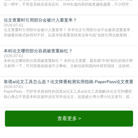
近一两年，不管是高校还是杂志社，对AI生成内容的核查越收越紧，不少同学投
出去的文章直接因为AIGC占比过高被打回，还有人毕设差点因为这个过不了，
真的太亏。提前做AIGC检测，已经成了很多过来人交稿前必做的一步。为什么
论文查重时引用部分会被计入重复率？
AIGC检测成了论文答辩投稿前的必备项？可能还有不少人觉得，我就用AI搭了个
框架，内容都是自己写的，至于做AIG
2026-07-01
论文查重时引用部分会被计入重复率？ 学术论文引用部分会不会被算进重复率，
关键看你格式标得对不对，以及学校查重系统有没有勾选“去除引用文献复制
比”。如果格式完全规范，如正文引用句尾紧跟半角上标[1]，文末“参考文献”四字
独占一行，每条文献用[1][2]方括号编号、与正文一一对应，著录项符合GB/T
本科论文哪些部分容易被查重标红？
7714（作者、题名、刊名、年、卷期、页码齐全，标点用半角）；查重系统识别
成功后通常把这段标为引用，
2026-07-01
本科论文哪些部分容易被查重标红？ 本科论文查重，最容易“中招“标红的地方帮
大家捋一下，可对照着改能省不少事哈。文献综述和国内外研究现状，这块绝对
的重灾区。你介绍前人研究了啥、某个理论是谁提的，课本和往届论文里都有近
乎一模一样的话，你要是直接复制百度百科、教材或别人写好的综述段落，系统
靠谱ai论文工具怎么选？论文降重检测实用指南-PaperPass论文查重
一抓一个准，整段飘红。研究背景、意义和方法描述也是不可避免，比如“本文采
用问卷调查法““运用SPSS软件进行数据分
2026-07-01
PaperPass：守护学术原创性的优质ai论文工具ai论文工具能解决论文写作哪些
核心痛点不管是本科应届毕业生写毕业论文，还是硕士博士攒小论文发刊，或是
科研人员整理课题成果，都绕不开重复率核查、内容优化这两大难关。以前全靠
自己逐句读逐句改，熬好几个大夜不说，还经常改不到点上，交上去才发现重复
率超标，再返工太折腾。现在有了成熟的ai论文工具，这些痛点基本都能高效解
决。靠谱的ai论文工具，不止能帮你梳
查看更多 >