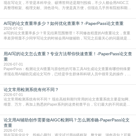
现在写论文，不管是本科毕业、硕博答辩还是期刊投稿，不少人都会用AIGC工
具整理框架、梳理文献、润色语句。方便是真方便，但现在几乎所有院校和期刊
都要求排查论文中的AIGC生成内容，不符合规范的直接打回修改。自己瞎改三
五遍还是过不了预检测的大有人在，这时候，找到靠谱的降AIGC检测率的网
AI写的论文查重率多少？如何优化查重率？-PaperPass论文查重
站，就能少走好多弯路。PaperPass：守护学术原创性的智能伙伴AIGC生成内
容的学术合规痛点去年帮一个本科师弟改
2026-07-01
ai写的论文查重率多少？常见结果范围整理！不同修改程度的AI查重论文，查重
率差异明显不少同学写论文的时候会用AI做辅助，写完之后最关心的问题就是ai
写的论文查重率多少。很多人误以为AI生成的内容都是全新的，不会出现重复，
实际情况和大家想的不太一样。AI训练依赖海量公开学术文献、网络内容，生成
用AI写的论文怎么查重？专业方法帮你快速查重！-PaperPass论文查
内容本质是按照语义概率拼接已有内容，很容易和已发布的作品撞重复，甚至会
直接引用整段已有内容，所以查重率偏高是
重
2026-07-01
PaperPass：检测论文AI查重与原创性的可靠工具AI生成论文查重有哪些特殊要
求现在用AI辅助完成论文写作，已经是学生群体和科研人员中很常见的操作，不
管是搭建论文框架、梳理研究逻辑还是润色语言，不少人都会借助AI提高效率。
但很多人忽略了，AI生成的内容天生带有重复风险——训练AI的数据集本身就包
论文常用检测系统有何不同？
含大量已公开的学术内容、网络原创内容，AI输出内容时很容易无意识拼接出重
复片
2026-07-01
论文常用检测系统有何不同？ 现在高校和期刊常用的论文查重系统主要是知网、
维普、万方，再加上熟悉的Paper系列的这类初查平台，它们最大的不同就是数
据库大小、算法严格度和适用场景，弄明白区别你就不会乱花冤枉钱也不会被初
查数值误导。知网（CNKI）是学校定稿检测的绝对主流。本科用PMLC，含大学
论文用AI辅助创作需要做AIGC检测吗？怎么测准确-PaperPass论文
生联合比对库，能比历届学长论文，硕博用VIP/TMLC，含学术论文联合比对
库，期刊投稿用AMLMC/SML
查重
2026-07-01
现在写毕业论文、投核心期刊，谁没试过用AI搭框架、整文献、润色语句？可最