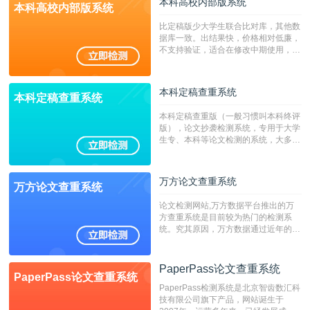
本科高校内部版系统
本科高校内部版系统
比定稿版少大学生联合比对库，其他数
据库一致。出结果快，价格相对低廉，
不支持验证，适合在修改中期使用，定
稿推荐PMLC。——不支持验证！！！
本科定稿查重系统
本科定稿查重系统
本科定稿查重版（一般习惯叫本科终评
版），论文抄袭检测系统，专用于大学
生专、本科等论文检测的系统，大多数
专、本科院校使用此检测系统。（限制
字符数6万）
万方论文查重系统
万方论文查重系统
论文检测网站,万方数据平台推出的万
方查重系统是目前较为热门的检测系
统。究其原因，万方数据通过近年的发
展，在高校中也确立了自己的相应地
位，特别是部分高校直接将其视为毕业
检测系统，其真实性和权威性无可厚
PaperPass论文查重系统
PaperPass论文查重系统
非。其次，相对于知网而言，万方检测
PaperPass检测系统是北京智齿数汇科
费用少，上手容易，是学生初次论文查
技有限公司旗下产品，网站诞生于
重的推荐系统。