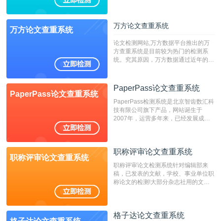
专、本科院校使用此检测系统。（限制
字符数6万）
万方论文查重系统
万方论文查重系统
论文检测网站,万方数据平台推出的万
方查重系统是目前较为热门的检测系
统。究其原因，万方数据通过近年的发
展，在高校中也确立了自己的相应地
位，特别是部分高校直接将其视为毕业
检测系统，其真实性和权威性无可厚
PaperPass论文查重系统
PaperPass论文查重系统
非。其次，相对于知网而言，万方检测
PaperPass检测系统是北京智齿数汇科
费用少，上手容易，是学生初次论文查
技有限公司旗下产品，网站诞生于
重的推荐系统。
2007年，运营多年来，已经发展成为
国内可信赖的中文原创性检查和预防剽
窃的在线网站。 系统采用自主研发的
动态指纹越级扫描检测技术，该项技术
职称评审论文查重系统
检测速度快、精度高，市场反映良好。
职称评审论文查重系统
职称评审论文检测系统针对编辑部来
稿，已发表的文献，学校、事业单位职
称论文的检测!大部分杂志社用的文献
抄袭检测系统。可检测抄袭与剽窃、伪
造、篡改、不当署名、一稿多投等学术
不端文献，学术不端论文查重可供期刊
格子达论文查重系统
编辑部检测来稿和已发表的文献,检测