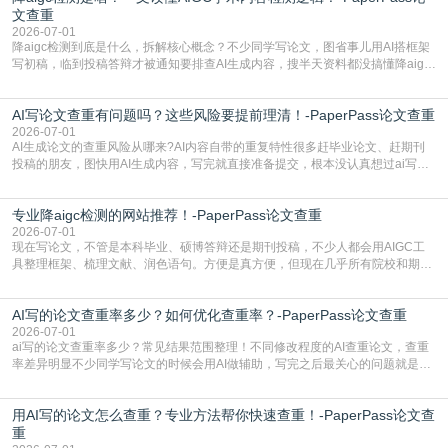
文查重
2026-07-01
降aigc检测到底是什么，拆解核心概念？不少同学写论文，图省事儿用AI搭框架
写初稿，临到投稿答辩才被通知要排查AI生成内容，搜半天资料都没搞懂降aigc
检测是啥，还容易把它和普通论文查重混为一谈，最后踩了坑，耽误了进度。哪
怕是已经入行的科研人员，不少人也搞不清降aigc检测是啥，对相关要求摸不
AI写论文查重有问题吗？这些风险要提前理清！-PaperPass论文查重
准。其实，降aigc检测是伴随AIGC工具在学术领域普及诞生的新需求，核心是为
了满足现在高校、期刊对AI生
2026-07-01
AI生成论文的查重风险从哪来?AI内容自带的重复特性很多赶毕业论文、赶期刊
投稿的朋友，图快用AI生成内容，写完就直接准备提交，根本没认真想过ai写论
文查重有问题吗这个问题，直到出了问题才追悔莫及。其实AI生成内容本身，就
自带不可忽视的查重风险。AI训练依赖海量公开的文本数据，生成内容本质是基
专业降aigc检测的网站推荐！-PaperPass论文查重
于训练数据的概率拼接，不是从零开始的原创创作。生成过程中，很容易复用已
有的高频公共表述，甚至直接拼接已经公开
2026-07-01
现在写论文，不管是本科毕业、硕博答辩还是期刊投稿，不少人都会用AIGC工
具整理框架、梳理文献、润色语句。方便是真方便，但现在几乎所有院校和期刊
都要求排查论文中的AIGC生成内容，不符合规范的直接打回修改。自己瞎改三
五遍还是过不了预检测的大有人在，这时候，找到靠谱的降AIGC检测率的网
AI写的论文查重率多少？如何优化查重率？-PaperPass论文查重
站，就能少走好多弯路。PaperPass：守护学术原创性的智能伙伴AIGC生成内
容的学术合规痛点去年帮一个本科师弟改
2026-07-01
ai写的论文查重率多少？常见结果范围整理！不同修改程度的AI查重论文，查重
率差异明显不少同学写论文的时候会用AI做辅助，写完之后最关心的问题就是ai
写的论文查重率多少。很多人误以为AI生成的内容都是全新的，不会出现重复，
实际情况和大家想的不太一样。AI训练依赖海量公开学术文献、网络内容，生成
用AI写的论文怎么查重？专业方法帮你快速查重！-PaperPass论文查
内容本质是按照语义概率拼接已有内容，很容易和已发布的作品撞重复，甚至会
直接引用整段已有内容，所以查重率偏高是
重