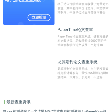
格子达论文查重系统
结果和杂志社一致,已发表过的文章检
格子达依托学术期刊库收录了海量对比
测时注意填写第一作者,才能排除已发
资源，其中包括中国论文库、中文学术
表文献复制比。（限制字符数1万）
期刊库、中国学位论文库等国内齐全的
论文库以及数亿级网络资源，同时本地
资源库以每月100万篇的速度增加，是
目前中文文献资源涵盖全面的论文检测
PaperTime论文查重
PaperTime论文查重
系统，可检测中文、英文两种语言的论
文文本。
PaperTime论文查重系统，拥有海量的
对比数据库，总收录超过9000万的学
术期刊和学位论文以及一个超过10亿
数量的互联网网页数据库组成，保证了
比对源的专业性和广泛性。采用多级指
纹对比技术结合深度语义发掘识别比
龙源期刊论文查重系统
龙源期刊论文查重系统
对，利用指纹索引快速而精准地在云检
测服务部署的论文数据资源库中找到所
龙源期刊论文查重系统，自主研发高效
有相似的片段，该项技术检测速度快、
稳定的计算服务，最快35S即可获得检
准确率高，市场反映良好。
测结果，大片段、长短句，不遗漏一处
相似，区分论文中的正确引用参考文
献。
最新查重资讯
降aigc检测是啥？一文读懂AIGC学术内容检测逻辑！-PaperPass论