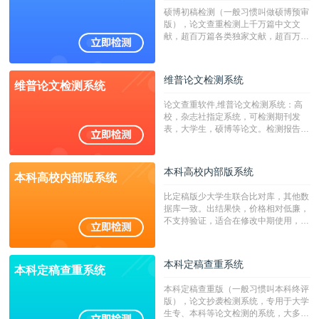
硕博初稿检测（一般习惯叫做硕博预审
版），论文查重检测上千万篇中文文
献，超百万篇各类独家文献，超百万港
澳台地区学术文献过千万篇英文文献资
源，数亿个中英文互联网资源是全国高
校用来检测硕博论文的系统，检测范围
维普论文检测系统
维普论文检测系统
广，数据来源真实，检测算法合理!本
系统含有（学术库与源码库）。（限制
论文查重软件,维普论文检测系统：高
字符数30万）
校，杂志社指定系统，可检测期刊发
表，大学生，硕博等论文。检测报告支
持PDF、网页格式，性价比高！
本科高校内部版系统
本科高校内部版系统
比定稿版少大学生联合比对库，其他数
据库一致。出结果快，价格相对低廉，
不支持验证，适合在修改中期使用，定
稿推荐PMLC。——不支持验证！！！
本科定稿查重系统
本科定稿查重系统
本科定稿查重版（一般习惯叫本科终评
版），论文抄袭检测系统，专用于大学
生专、本科等论文检测的系统，大多数