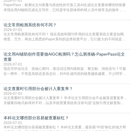
2026-07-01
PaperPass：检测论文AI查重与原创性的可靠工具AI生成论文查重有哪些特殊要
求现在用AI辅助完成论文写作，已经是学生群体和科研人员中很常见的操作，不
管是搭建论文框架、梳理研究逻辑还是润色语言，不少人都会借助AI提高效率。
但很多人忽略了，AI生成的内容天生带有重复风险——训练AI的数据集本身就包
论文常用检测系统有何不同？
含大量已公开的学术内容、网络原创内容，AI输出内容时很容易无意识拼接出重
复片
2026-07-01
论文常用检测系统有何不同？ 现在高校和期刊常用的论文查重系统主要是知网、
维普、万方，再加上熟悉的Paper系列的这类初查平台，它们最大的不同就是数
据库大小、算法严格度和适用场景，弄明白区别你就不会乱花冤枉钱也不会被初
查数值误导。知网（CNKI）是学校定稿检测的绝对主流。本科用PMLC，含大学
论文用AI辅助创作需要做AIGC检测吗？怎么测准确-PaperPass论文
生联合比对库，能比历届学长论文，硕博用VIP/TMLC，含学术论文联合比对
库，期刊投稿用AMLMC/SML
查重
2026-07-01
现在写毕业论文、投核心期刊，谁没试过用AI搭框架、整文献、润色语句？可最
近一两年，不管是高校还是杂志社，对AI生成内容的核查越收越紧，不少同学投
出去的文章直接因为AIGC占比过高被打回，还有人毕设差点因为这个过不了，
真的太亏。提前做AIGC检测，已经成了很多过来人交稿前必做的一步。为什么
论文查重时引用部分会被计入重复率？
AIGC检测成了论文答辩投稿前的必备项？可能还有不少人觉得，我就用AI搭了个
框架，内容都是自己写的，至于做AIG
2026-07-01
论文查重时引用部分会被计入重复率？ 学术论文引用部分会不会被算进重复率，
关键看你格式标得对不对，以及学校查重系统有没有勾选“去除引用文献复制
比”。如果格式完全规范，如正文引用句尾紧跟半角上标[1]，文末“参考文献”四字
独占一行，每条文献用[1][2]方括号编号、与正文一一对应，著录项符合GB/T
本科论文哪些部分容易被查重标红？
7714（作者、题名、刊名、年、卷期、页码齐全，标点用半角）；查重系统识别
成功后通常把这段标为引用，
2026-07-01
本科论文哪些部分容易被查重标红？ 本科论文查重，最容易“中招“标红的地方帮