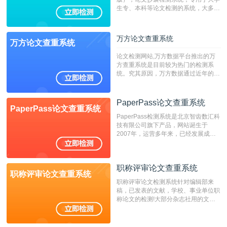
生专、本科等论文检测的系统，大多数
专、本科院校使用此检测系统。（限制
字符数6万）
万方论文查重系统
万方论文查重系统
论文检测网站,万方数据平台推出的万
方查重系统是目前较为热门的检测系
统。究其原因，万方数据通过近年的发
展，在高校中也确立了自己的相应地
位，特别是部分高校直接将其视为毕业
检测系统，其真实性和权威性无可厚
PaperPass论文查重系统
PaperPass论文查重系统
非。其次，相对于知网而言，万方检测
PaperPass检测系统是北京智齿数汇科
费用少，上手容易，是学生初次论文查
技有限公司旗下产品，网站诞生于
重的推荐系统。
2007年，运营多年来，已经发展成为
国内可信赖的中文原创性检查和预防剽
窃的在线网站。 系统采用自主研发的
动态指纹越级扫描检测技术，该项技术
职称评审论文查重系统
检测速度快、精度高，市场反映良好。
职称评审论文查重系统
职称评审论文检测系统针对编辑部来
稿，已发表的文献，学校、事业单位职
称论文的检测!大部分杂志社用的文献
抄袭检测系统。可检测抄袭与剽窃、伪
造、篡改、不当署名、一稿多投等学术
不端文献，学术不端论文查重可供期刊