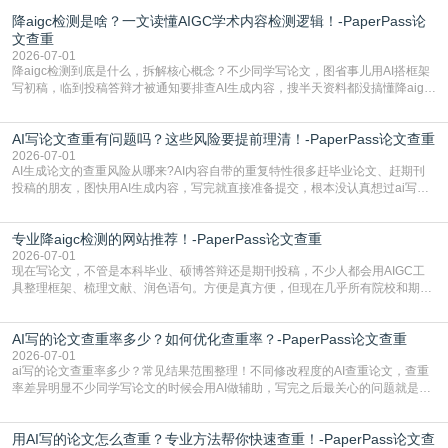
降aigc检测是啥？一文读懂AIGC学术内容检测逻辑！-PaperPass论
文查重
2026-07-01
降aigc检测到底是什么，拆解核心概念？不少同学写论文，图省事儿用AI搭框架
写初稿，临到投稿答辩才被通知要排查AI生成内容，搜半天资料都没搞懂降aigc
检测是啥，还容易把它和普通论文查重混为一谈，最后踩了坑，耽误了进度。哪
怕是已经入行的科研人员，不少人也搞不清降aigc检测是啥，对相关要求摸不
AI写论文查重有问题吗？这些风险要提前理清！-PaperPass论文查重
准。其实，降aigc检测是伴随AIGC工具在学术领域普及诞生的新需求，核心是为
了满足现在高校、期刊对AI生
2026-07-01
AI生成论文的查重风险从哪来?AI内容自带的重复特性很多赶毕业论文、赶期刊
投稿的朋友，图快用AI生成内容，写完就直接准备提交，根本没认真想过ai写论
文查重有问题吗这个问题，直到出了问题才追悔莫及。其实AI生成内容本身，就
自带不可忽视的查重风险。AI训练依赖海量公开的文本数据，生成内容本质是基
专业降aigc检测的网站推荐！-PaperPass论文查重
于训练数据的概率拼接，不是从零开始的原创创作。生成过程中，很容易复用已
有的高频公共表述，甚至直接拼接已经公开
2026-07-01
现在写论文，不管是本科毕业、硕博答辩还是期刊投稿，不少人都会用AIGC工
具整理框架、梳理文献、润色语句。方便是真方便，但现在几乎所有院校和期刊
都要求排查论文中的AIGC生成内容，不符合规范的直接打回修改。自己瞎改三
五遍还是过不了预检测的大有人在，这时候，找到靠谱的降AIGC检测率的网
AI写的论文查重率多少？如何优化查重率？-PaperPass论文查重
站，就能少走好多弯路。PaperPass：守护学术原创性的智能伙伴AIGC生成内
容的学术合规痛点去年帮一个本科师弟改
2026-07-01
ai写的论文查重率多少？常见结果范围整理！不同修改程度的AI查重论文，查重
率差异明显不少同学写论文的时候会用AI做辅助，写完之后最关心的问题就是ai
写的论文查重率多少。很多人误以为AI生成的内容都是全新的，不会出现重复，
实际情况和大家想的不太一样。AI训练依赖海量公开学术文献、网络内容，生成
用AI写的论文怎么查重？专业方法帮你快速查重！-PaperPass论文查
内容本质是按照语义概率拼接已有内容，很容易和已发布的作品撞重复，甚至会