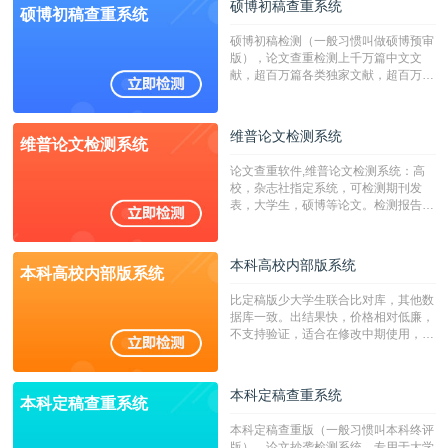
硕博初稿查重系统
硕博初稿查重系统
硕博初稿检测（一般习惯叫做硕博预审
版），论文查重检测上千万篇中文文
献，超百万篇各类独家文献，超百万港
澳台地区学术文献过千万篇英文文献资
源，数亿个中英文互联网资源是全国高
校用来检测硕博论文的系统，检测范围
维普论文检测系统
维普论文检测系统
广，数据来源真实，检测算法合理!本
系统含有（学术库与源码库）。（限制
论文查重软件,维普论文检测系统：高
字符数30万）
校，杂志社指定系统，可检测期刊发
表，大学生，硕博等论文。检测报告支
持PDF、网页格式，性价比高！
本科高校内部版系统
本科高校内部版系统
比定稿版少大学生联合比对库，其他数
据库一致。出结果快，价格相对低廉，
不支持验证，适合在修改中期使用，定
稿推荐PMLC。——不支持验证！！！
本科定稿查重系统
本科定稿查重系统
本科定稿查重版（一般习惯叫本科终评
版），论文抄袭检测系统，专用于大学