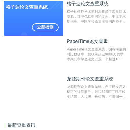
格子达论文查重系统
编辑部检测来稿和已发表的文献,检测
格子达论文查重系统
结果和杂志社一致,已发表过的文章检
格子达依托学术期刊库收录了海量对比
测时注意填写第一作者,才能排除已发
资源，其中包括中国论文库、中文学术
表文献复制比。（限制字符数1万）
期刊库、中国学位论文库等国内齐全的
论文库以及数亿级网络资源，同时本地
资源库以每月100万篇的速度增加，是
目前中文文献资源涵盖全面的论文检测
PaperTime论文查重
PaperTime论文查重
系统，可检测中文、英文两种语言的论
文文本。
PaperTime论文查重系统，拥有海量的
对比数据库，总收录超过9000万的学
术期刊和学位论文以及一个超过10亿
数量的互联网网页数据库组成，保证了
比对源的专业性和广泛性。采用多级指
纹对比技术结合深度语义发掘识别比
龙源期刊论文查重系统
龙源期刊论文查重系统
对，利用指纹索引快速而精准地在云检
测服务部署的论文数据资源库中找到所
龙源期刊论文查重系统，自主研发高效
有相似的片段，该项技术检测速度快、
稳定的计算服务，最快35S即可获得检
准确率高，市场反映良好。
测结果，大片段、长短句，不遗漏一处
相似，区分论文中的正确引用参考文
献。
最新查重资讯