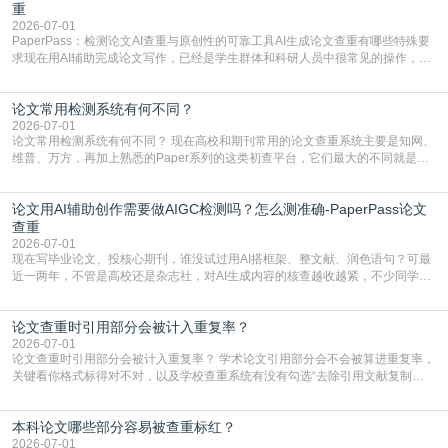
直接引用整段已有内容，所以查重率偏高是
重
2026-07-01
PaperPass：检测论文AI查重与原创性的可靠工具AI生成论文查重有哪些特殊要
求现在用AI辅助完成论文写作，已经是学生群体和科研人员中很常见的操作，不
管是搭建论文框架、梳理研究逻辑还是润色语言，不少人都会借助AI提高效率。
但很多人忽略了，AI生成的内容天生带有重复风险——训练AI的数据集本身就包
论文常用检测系统有何不同？
含大量已公开的学术内容、网络原创内容，AI输出内容时很容易无意识拼接出重
复片
2026-07-01
论文常用检测系统有何不同？ 现在高校和期刊常用的论文查重系统主要是知网、
维普、万方，再加上熟悉的Paper系列的这类初查平台，它们最大的不同就是数
据库大小、算法严格度和适用场景，弄明白区别你就不会乱花冤枉钱也不会被初
查数值误导。知网（CNKI）是学校定稿检测的绝对主流。本科用PMLC，含大学
论文用AI辅助创作需要做AIGC检测吗？怎么测准确-PaperPass论文
生联合比对库，能比历届学长论文，硕博用VIP/TMLC，含学术论文联合比对
库，期刊投稿用AMLMC/SML
查重
2026-07-01
现在写毕业论文、投核心期刊，谁没试过用AI搭框架、整文献、润色语句？可最
近一两年，不管是高校还是杂志社，对AI生成内容的核查越收越紧，不少同学投
出去的文章直接因为AIGC占比过高被打回，还有人毕设差点因为这个过不了，
真的太亏。提前做AIGC检测，已经成了很多过来人交稿前必做的一步。为什么
论文查重时引用部分会被计入重复率？
AIGC检测成了论文答辩投稿前的必备项？可能还有不少人觉得，我就用AI搭了个
框架，内容都是自己写的，至于做AIG
2026-07-01
论文查重时引用部分会被计入重复率？ 学术论文引用部分会不会被算进重复率，
关键看你格式标得对不对，以及学校查重系统有没有勾选“去除引用文献复制
比”。如果格式完全规范，如正文引用句尾紧跟半角上标[1]，文末“参考文献”四字
独占一行，每条文献用[1][2]方括号编号、与正文一一对应，著录项符合GB/T
本科论文哪些部分容易被查重标红？
7714（作者、题名、刊名、年、卷期、页码齐全，标点用半角）；查重系统识别
成功后通常把这段标为引用，
2026-07-01