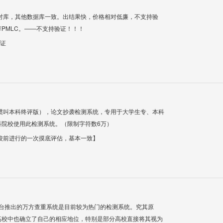
对库，其他数据库一致。出结果快，价格相对低廉，不支持验
PMLC。——不支持验证！！！
验证
惯叫本科终评版），论文抄袭检测系统，专用于大学生专、本科
科院校使用此检测系统。（限制字符数6万）
校前进行的一次摸底评估，基本一致】
平台推出的万方查重系统是目前较为热门的检测系统。究其原
高校中也确立了自己的相应地位，特别是部分高校直接将其视为