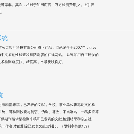
无可厚非。其次，相对于知网而言，万方检测费用少，上手容
统。
系统
是北京智齿数汇科技有限公司旗下产品，网站诞生于2007年，运营
中文原创性检查和预防剽窃的在线网站。 系统采用自主研发的
技术检测速度快、精度高，市场反映良好。
统
对编辑部来稿，已发表的文献，学校、事业单位职称论文的检
系统。可检测抄袭与剽窃、伪造、篡改、不当署名、一稿多投等
供期刊编辑部检测来稿和已发表的文献,检测结果和杂志社一
第一作者,才能排除已发表文献复制比。（限制字符数1万）