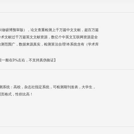
叫做硕博预审版），论文查重检测上千万篇中文文献，超百万篇
学术文献过千万篇英文文献资源，数亿个中英文互联网资源是全
测范围广，数据来源真实，检测算法合理!本系统含有（学术库
差一般在3%左右，不支持真伪验证】
检测系统：高校，杂志社指定系统，可检测期刊发表，大学生，
网页格式，性价比高！