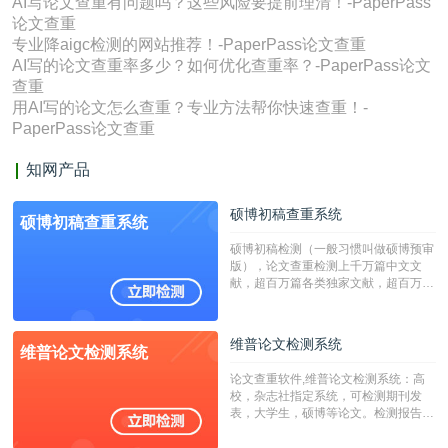
AI写论文查重有问题吗？这些风险要提前理清！-PaperPass
论文查重
专业降aigc检测的网站推荐！-PaperPass论文查重
AI写的论文查重率多少？如何优化查重率？-PaperPass论文
查重
用AI写的论文怎么查重？专业方法帮你快速查重！-
PaperPass论文查重
知网产品
硕博初稿查重系统
硕博初稿查重系统
硕博初稿检测（一般习惯叫做硕博预审
版），论文查重检测上千万篇中文文
献，超百万篇各类独家文献，超百万港
澳台地区学术文献过千万篇英文文献资
源，数亿个中英文互联网资源是全国高
校用来检测硕博论文的系统，检测范围
维普论文检测系统
维普论文检测系统
广，数据来源真实，检测算法合理!本
系统含有（学术库与源码库）。（限制
论文查重软件,维普论文检测系统：高
字符数30万）
校，杂志社指定系统，可检测期刊发
表，大学生，硕博等论文。检测报告支
持PDF、网页格式，性价比高！