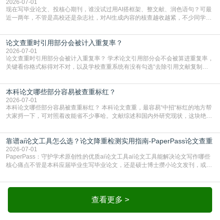
2026-07-01
现在写毕业论文、投核心期刊，谁没试过用AI搭框架、整文献、润色语句？可最
近一两年，不管是高校还是杂志社，对AI生成内容的核查越收越紧，不少同学投
出去的文章直接因为AIGC占比过高被打回，还有人毕设差点因为这个过不了，
真的太亏。提前做AIGC检测，已经成了很多过来人交稿前必做的一步。为什么
论文查重时引用部分会被计入重复率？
AIGC检测成了论文答辩投稿前的必备项？可能还有不少人觉得，我就用AI搭了个
框架，内容都是自己写的，至于做AIG
2026-07-01
论文查重时引用部分会被计入重复率？ 学术论文引用部分会不会被算进重复率，
关键看你格式标得对不对，以及学校查重系统有没有勾选“去除引用文献复制
比”。如果格式完全规范，如正文引用句尾紧跟半角上标[1]，文末“参考文献”四字
独占一行，每条文献用[1][2]方括号编号、与正文一一对应，著录项符合GB/T
本科论文哪些部分容易被查重标红？
7714（作者、题名、刊名、年、卷期、页码齐全，标点用半角）；查重系统识别
成功后通常把这段标为引用，
2026-07-01
本科论文哪些部分容易被查重标红？ 本科论文查重，最容易“中招“标红的地方帮
大家捋一下，可对照着改能省不少事哈。文献综述和国内外研究现状，这块绝对
的重灾区。你介绍前人研究了啥、某个理论是谁提的，课本和往届论文里都有近
乎一模一样的话，你要是直接复制百度百科、教材或别人写好的综述段落，系统
靠谱ai论文工具怎么选？论文降重检测实用指南-PaperPass论文查重
一抓一个准，整段飘红。研究背景、意义和方法描述也是不可避免，比如“本文采
用问卷调查法““运用SPSS软件进行数据分
2026-07-01
PaperPass：守护学术原创性的优质ai论文工具ai论文工具能解决论文写作哪些
核心痛点不管是本科应届毕业生写毕业论文，还是硕士博士攒小论文发刊，或是
科研人员整理课题成果，都绕不开重复率核查、内容优化这两大难关。以前全靠
自己逐句读逐句改，熬好几个大夜不说，还经常改不到点上，交上去才发现重复
率超标，再返工太折腾。现在有了成熟的ai论文工具，这些痛点基本都能高效解
决。靠谱的ai论文工具，不止能帮你梳
查看更多 >