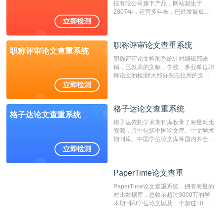
技有限公司旗下产品，网站诞生于
重的推荐系统。
2007年，运营多年来，已经发展成为
国内可信赖的中文原创性检查和预防剽
窃的在线网站。 系统采用自主研发的
动态指纹越级扫描检测技术，该项技术
职称评审论文查重系统
检测速度快、精度高，市场反映良好。
职称评审论文查重系统
职称评审论文检测系统针对编辑部来
稿，已发表的文献，学校、事业单位职
称论文的检测!大部分杂志社用的文献
抄袭检测系统。可检测抄袭与剽窃、伪
造、篡改、不当署名、一稿多投等学术
不端文献，学术不端论文查重可供期刊
格子达论文查重系统
编辑部检测来稿和已发表的文献,检测
格子达论文查重系统
结果和杂志社一致,已发表过的文章检
格子达依托学术期刊库收录了海量对比
测时注意填写第一作者,才能排除已发
资源，其中包括中国论文库、中文学术
表文献复制比。（限制字符数1万）
期刊库、中国学位论文库等国内齐全的
论文库以及数亿级网络资源，同时本地
资源库以每月100万篇的速度增加，是
目前中文文献资源涵盖全面的论文检测
PaperTime论文查重
PaperTime论文查重
系统，可检测中文、英文两种语言的论
文文本。
PaperTime论文查重系统，拥有海量的
对比数据库，总收录超过9000万的学
术期刊和学位论文以及一个超过10亿
数量的互联网网页数据库组成，保证了
比对源的专业性和广泛性。采用多级指