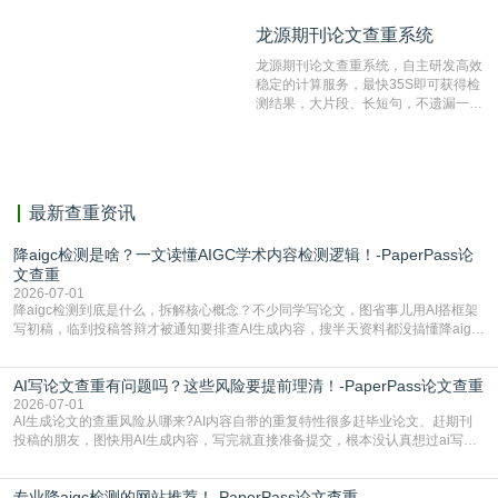
纹对比技术结合深度语义发掘识别比
龙源期刊论文查重系统
龙源期刊论文查重系统
对，利用指纹索引快速而精准地在云检
测服务部署的论文数据资源库中找到所
龙源期刊论文查重系统，自主研发高效
有相似的片段，该项技术检测速度快、
稳定的计算服务，最快35S即可获得检
准确率高，市场反映良好。
测结果，大片段、长短句，不遗漏一处
相似，区分论文中的正确引用参考文
献。
最新查重资讯
降aigc检测是啥？一文读懂AIGC学术内容检测逻辑！-PaperPass论
文查重
2026-07-01
降aigc检测到底是什么，拆解核心概念？不少同学写论文，图省事儿用AI搭框架
写初稿，临到投稿答辩才被通知要排查AI生成内容，搜半天资料都没搞懂降aigc
检测是啥，还容易把它和普通论文查重混为一谈，最后踩了坑，耽误了进度。哪
怕是已经入行的科研人员，不少人也搞不清降aigc检测是啥，对相关要求摸不
AI写论文查重有问题吗？这些风险要提前理清！-PaperPass论文查重
准。其实，降aigc检测是伴随AIGC工具在学术领域普及诞生的新需求，核心是为
了满足现在高校、期刊对AI生
2026-07-01
AI生成论文的查重风险从哪来?AI内容自带的重复特性很多赶毕业论文、赶期刊
投稿的朋友，图快用AI生成内容，写完就直接准备提交，根本没认真想过ai写论
文查重有问题吗这个问题，直到出了问题才追悔莫及。其实AI生成内容本身，就
自带不可忽视的查重风险。AI训练依赖海量公开的文本数据，生成内容本质是基
专业降aigc检测的网站推荐！-PaperPass论文查重
于训练数据的概率拼接，不是从零开始的原创创作。生成过程中，很容易复用已