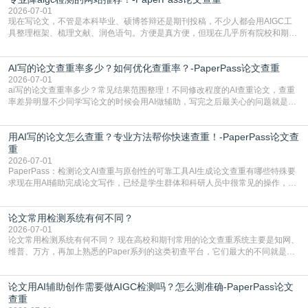
有的高频公共表述，甚至直接拼接已经公开
2026-07-01
现在写论文，不管是本科毕业、硕博答辩还是期刊投稿，不少人都会用AIGC工
具整理框架、梳理文献、润色语句。方便是真方便，但现在几乎所有院校和期刊
都要求排查论文中的AIGC生成内容，不符合规范的直接打回修改。自己瞎改三
五遍还是过不了预检测的大有人在，这时候，找到靠谱的降AIGC检测率的网
AI写的论文查重率多少？如何优化查重率？-PaperPass论文查重
站，就能少走好多弯路。PaperPass：守护学术原创性的智能伙伴AIGC生成内
容的学术合规痛点去年帮一个本科师弟改
2026-07-01
ai写的论文查重率多少？常见结果范围整理！不同修改程度的AI查重论文，查重
率差异明显不少同学写论文的时候会用AI做辅助，写完之后最关心的问题就是ai
写的论文查重率多少。很多人误以为AI生成的内容都是全新的，不会出现重复，
实际情况和大家想的不太一样。AI训练依赖海量公开学术文献、网络内容，生成
用AI写的论文怎么查重？专业方法帮你快速查重！-PaperPass论文查
内容本质是按照语义概率拼接已有内容，很容易和已发布的作品撞重复，甚至会
直接引用整段已有内容，所以查重率偏高是
重
2026-07-01
PaperPass：检测论文AI查重与原创性的可靠工具AI生成论文查重有哪些特殊要
求现在用AI辅助完成论文写作，已经是学生群体和科研人员中很常见的操作，不
管是搭建论文框架、梳理研究逻辑还是润色语言，不少人都会借助AI提高效率。
但很多人忽略了，AI生成的内容天生带有重复风险——训练AI的数据集本身就包
论文常用检测系统有何不同？
含大量已公开的学术内容、网络原创内容，AI输出内容时很容易无意识拼接出重
复片
2026-07-01
论文常用检测系统有何不同？ 现在高校和期刊常用的论文查重系统主要是知网、
维普、万方，再加上熟悉的Paper系列的这类初查平台，它们最大的不同就是数
据库大小、算法严格度和适用场景，弄明白区别你就不会乱花冤枉钱也不会被初
查数值误导。知网（CNKI）是学校定稿检测的绝对主流。本科用PMLC，含大学
论文用AI辅助创作需要做AIGC检测吗？怎么测准确-PaperPass论文
生联合比对库，能比历届学长论文，硕博用VIP/TMLC，含学术论文联合比对
库，期刊投稿用AMLMC/SML
查重