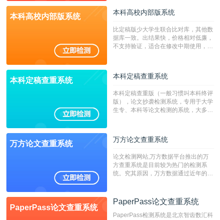
本科高校内部版系统
本科高校内部版系统
比定稿版少大学生联合比对库，其他数
据库一致。出结果快，价格相对低廉，
不支持验证，适合在修改中期使用，定
稿推荐PMLC。——不支持验证！！！
本科定稿查重系统
本科定稿查重系统
本科定稿查重版（一般习惯叫本科终评
版），论文抄袭检测系统，专用于大学
生专、本科等论文检测的系统，大多数
专、本科院校使用此检测系统。（限制
字符数6万）
万方论文查重系统
万方论文查重系统
论文检测网站,万方数据平台推出的万
方查重系统是目前较为热门的检测系
统。究其原因，万方数据通过近年的发
展，在高校中也确立了自己的相应地
位，特别是部分高校直接将其视为毕业
检测系统，其真实性和权威性无可厚
PaperPass论文查重系统
PaperPass论文查重系统
非。其次，相对于知网而言，万方检测
PaperPass检测系统是北京智齿数汇科
费用少，上手容易，是学生初次论文查