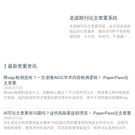
数量的互联网网页数据库组成，保证了
比对源的专业性和广泛性。采用多级指
纹对比技术结合深度语义发掘识别比
龙源期刊论文查重系统
龙源期刊论文查重系统
对，利用指纹索引快速而精准地在云检
测服务部署的论文数据资源库中找到所
龙源期刊论文查重系统，自主研发高效
有相似的片段，该项技术检测速度快、
稳定的计算服务，最快35S即可获得检
准确率高，市场反映良好。
测结果，大片段、长短句，不遗漏一处
相似，区分论文中的正确引用参考文
献。
最新查重资讯
降aigc检测是啥？一文读懂AIGC学术内容检测逻辑！-PaperPass论
文查重
2026-07-01
降aigc检测到底是什么，拆解核心概念？不少同学写论文，图省事儿用AI搭框架
写初稿，临到投稿答辩才被通知要排查AI生成内容，搜半天资料都没搞懂降aigc
检测是啥，还容易把它和普通论文查重混为一谈，最后踩了坑，耽误了进度。哪
怕是已经入行的科研人员，不少人也搞不清降aigc检测是啥，对相关要求摸不
AI写论文查重有问题吗？这些风险要提前理清！-PaperPass论文查重
准。其实，降aigc检测是伴随AIGC工具在学术领域普及诞生的新需求，核心是为
了满足现在高校、期刊对AI生
2026-07-01
AI生成论文的查重风险从哪来?AI内容自带的重复特性很多赶毕业论文、赶期刊
投稿的朋友，图快用AI生成内容，写完就直接准备提交，根本没认真想过ai写论
文查重有问题吗这个问题，直到出了问题才追悔莫及。其实AI生成内容本身，就