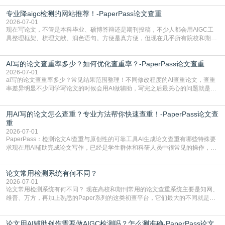
自带不可忽视的查重风险。AI训练依赖海量公开的文本数据，生成内容本质是基
专业降aigc检测的网站推荐！-PaperPass论文查重
于训练数据的概率拼接，不是从零开始的原创创作。生成过程中，很容易复用已
有的高频公共表述，甚至直接拼接已经公开
2026-07-01
现在写论文，不管是本科毕业、硕博答辩还是期刊投稿，不少人都会用AIGC工
具整理框架、梳理文献、润色语句。方便是真方便，但现在几乎所有院校和期刊
都要求排查论文中的AIGC生成内容，不符合规范的直接打回修改。自己瞎改三
五遍还是过不了预检测的大有人在，这时候，找到靠谱的降AIGC检测率的网
AI写的论文查重率多少？如何优化查重率？-PaperPass论文查重
站，就能少走好多弯路。PaperPass：守护学术原创性的智能伙伴AIGC生成内
容的学术合规痛点去年帮一个本科师弟改
2026-07-01
ai写的论文查重率多少？常见结果范围整理！不同修改程度的AI查重论文，查重
率差异明显不少同学写论文的时候会用AI做辅助，写完之后最关心的问题就是ai
写的论文查重率多少。很多人误以为AI生成的内容都是全新的，不会出现重复，
实际情况和大家想的不太一样。AI训练依赖海量公开学术文献、网络内容，生成
用AI写的论文怎么查重？专业方法帮你快速查重！-PaperPass论文查
内容本质是按照语义概率拼接已有内容，很容易和已发布的作品撞重复，甚至会
直接引用整段已有内容，所以查重率偏高是
重
2026-07-01
PaperPass：检测论文AI查重与原创性的可靠工具AI生成论文查重有哪些特殊要
求现在用AI辅助完成论文写作，已经是学生群体和科研人员中很常见的操作，不
管是搭建论文框架、梳理研究逻辑还是润色语言，不少人都会借助AI提高效率。
但很多人忽略了，AI生成的内容天生带有重复风险——训练AI的数据集本身就包
论文常用检测系统有何不同？
含大量已公开的学术内容、网络原创内容，AI输出内容时很容易无意识拼接出重
复片
2026-07-01
论文常用检测系统有何不同？ 现在高校和期刊常用的论文查重系统主要是知网、
维普、万方，再加上熟悉的Paper系列的这类初查平台，它们最大的不同就是数
据库大小、算法严格度和适用场景，弄明白区别你就不会乱花冤枉钱也不会被初
查数值误导。知网（CNKI）是学校定稿检测的绝对主流。本科用PMLC，含大学
论文用AI辅助创作需要做AIGC检测吗？怎么测准确-PaperPass论文
生联合比对库，能比历届学长论文，硕博用VIP/TMLC，含学术论文联合比对