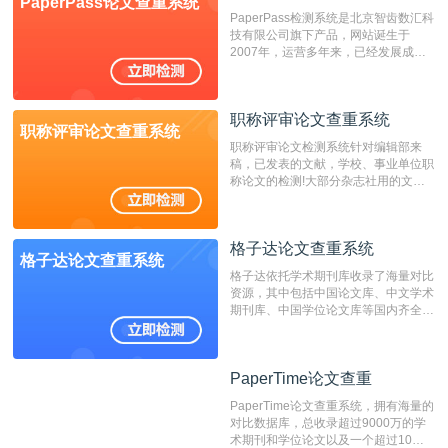
PaperPass论文查重系统
非。其次，相对于知网而言，万方检测
PaperPass检测系统是北京智齿数汇科
费用少，上手容易，是学生初次论文查
技有限公司旗下产品，网站诞生于
重的推荐系统。
2007年，运营多年来，已经发展成为
国内可信赖的中文原创性检查和预防剽
窃的在线网站。 系统采用自主研发的
动态指纹越级扫描检测技术，该项技术
职称评审论文查重系统
检测速度快、精度高，市场反映良好。
职称评审论文查重系统
职称评审论文检测系统针对编辑部来
稿，已发表的文献，学校、事业单位职
称论文的检测!大部分杂志社用的文献
抄袭检测系统。可检测抄袭与剽窃、伪
造、篡改、不当署名、一稿多投等学术
不端文献，学术不端论文查重可供期刊
格子达论文查重系统
编辑部检测来稿和已发表的文献,检测
格子达论文查重系统
结果和杂志社一致,已发表过的文章检
格子达依托学术期刊库收录了海量对比
测时注意填写第一作者,才能排除已发
资源，其中包括中国论文库、中文学术
表文献复制比。（限制字符数1万）
期刊库、中国学位论文库等国内齐全的
论文库以及数亿级网络资源，同时本地
资源库以每月100万篇的速度增加，是
目前中文文献资源涵盖全面的论文检测
PaperTime论文查重
PaperTime论文查重
系统，可检测中文、英文两种语言的论
文文本。
PaperTime论文查重系统，拥有海量的
对比数据库，总收录超过9000万的学
术期刊和学位论文以及一个超过10亿