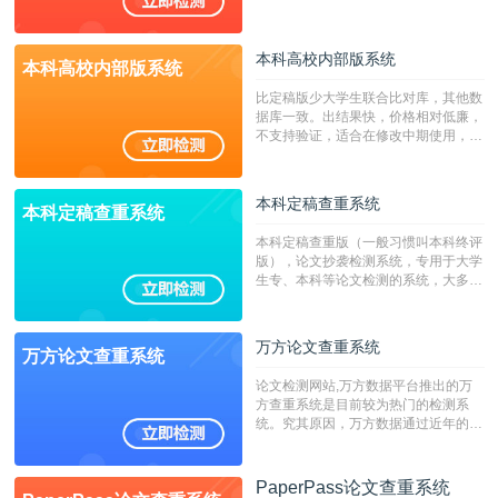
持PDF、网页格式，性价比高！
本科高校内部版系统
本科高校内部版系统
比定稿版少大学生联合比对库，其他数
据库一致。出结果快，价格相对低廉，
不支持验证，适合在修改中期使用，定
稿推荐PMLC。——不支持验证！！！
本科定稿查重系统
本科定稿查重系统
本科定稿查重版（一般习惯叫本科终评
版），论文抄袭检测系统，专用于大学
生专、本科等论文检测的系统，大多数
专、本科院校使用此检测系统。（限制
字符数6万）
万方论文查重系统
万方论文查重系统
论文检测网站,万方数据平台推出的万
方查重系统是目前较为热门的检测系
统。究其原因，万方数据通过近年的发
展，在高校中也确立了自己的相应地
位，特别是部分高校直接将其视为毕业
检测系统，其真实性和权威性无可厚
PaperPass论文查重系统