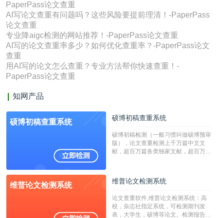
PaperPass论文查重
AI写论文查重有问题吗？这些风险要提前理清！-PaperPass
论文查重
专业降aigc检测的网站推荐！-PaperPass论文查重
AI写的论文查重率多少？如何优化查重率？-PaperPass论文
查重
用AI写的论文怎么查重？专业方法帮你快速查重！-
PaperPass论文查重
知网产品
硕博初稿查重系统
硕博初稿查重系统
硕博初稿检测（一般习惯叫做硕博预审
版），论文查重检测上千万篇中文文
献，超百万篇各类独家文献，超百万港
澳台地区学术文献过千万篇英文文献资
源，数亿个中英文互联网资源是全国高
校用来检测硕博论文的系统，检测范围
维普论文检测系统
维普论文检测系统
广，数据来源真实，检测算法合理!本
系统含有（学术库与源码库）。（限制
论文查重软件,维普论文检测系统：高
字符数30万）
校，杂志社指定系统，可检测期刊发
表，大学生，硕博等论文。检测报告支