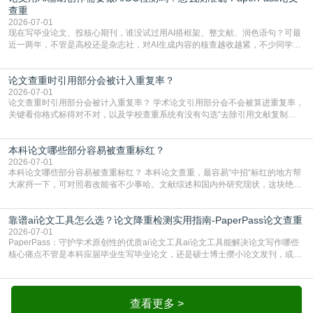
库，期刊投稿用AMLMC/SML
查重
2026-07-01
现在写毕业论文、投核心期刊，谁没试过用AI搭框架、整文献、润色语句？可最
近一两年，不管是高校还是杂志社，对AI生成内容的核查越收越紧，不少同学投
出去的文章直接因为AIGC占比过高被打回，还有人毕设差点因为这个过不了，
真的太亏。提前做AIGC检测，已经成了很多过来人交稿前必做的一步。为什么
论文查重时引用部分会被计入重复率？
AIGC检测成了论文答辩投稿前的必备项？可能还有不少人觉得，我就用AI搭了个
框架，内容都是自己写的，至于做AIG
2026-07-01
论文查重时引用部分会被计入重复率？ 学术论文引用部分会不会被算进重复率，
关键看你格式标得对不对，以及学校查重系统有没有勾选“去除引用文献复制
比”。如果格式完全规范，如正文引用句尾紧跟半角上标[1]，文末“参考文献”四字
独占一行，每条文献用[1][2]方括号编号、与正文一一对应，著录项符合GB/T
本科论文哪些部分容易被查重标红？
7714（作者、题名、刊名、年、卷期、页码齐全，标点用半角）；查重系统识别
成功后通常把这段标为引用，
2026-07-01
本科论文哪些部分容易被查重标红？ 本科论文查重，最容易“中招“标红的地方帮
大家捋一下，可对照着改能省不少事哈。文献综述和国内外研究现状，这块绝对
的重灾区。你介绍前人研究了啥、某个理论是谁提的，课本和往届论文里都有近
乎一模一样的话，你要是直接复制百度百科、教材或别人写好的综述段落，系统
靠谱ai论文工具怎么选？论文降重检测实用指南-PaperPass论文查重
一抓一个准，整段飘红。研究背景、意义和方法描述也是不可避免，比如“本文采
用问卷调查法““运用SPSS软件进行数据分
2026-07-01
PaperPass：守护学术原创性的优质ai论文工具ai论文工具能解决论文写作哪些
核心痛点不管是本科应届毕业生写毕业论文，还是硕士博士攒小论文发刊，或是
科研人员整理课题成果，都绕不开重复率核查、内容优化这两大难关。以前全靠
自己逐句读逐句改，熬好几个大夜不说，还经常改不到点上，交上去才发现重复
率超标，再返工太折腾。现在有了成熟的ai论文工具，这些痛点基本都能高效解
决。靠谱的ai论文工具，不止能帮你梳
查看更多 >