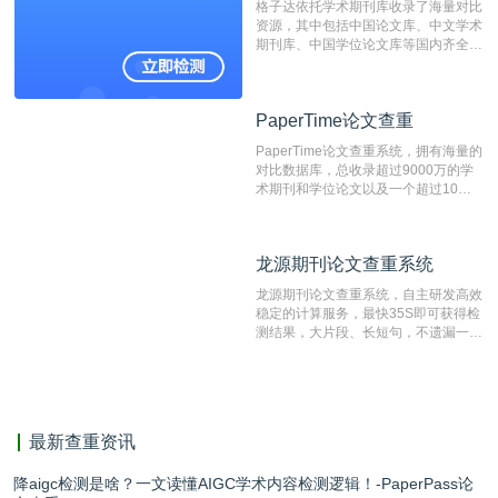
格子达依托学术期刊库收录了海量对比
测时注意填写第一作者,才能排除已发
资源，其中包括中国论文库、中文学术
表文献复制比。（限制字符数1万）
期刊库、中国学位论文库等国内齐全的
论文库以及数亿级网络资源，同时本地
资源库以每月100万篇的速度增加，是
目前中文文献资源涵盖全面的论文检测
PaperTime论文查重
PaperTime论文查重
系统，可检测中文、英文两种语言的论
文文本。
PaperTime论文查重系统，拥有海量的
对比数据库，总收录超过9000万的学
术期刊和学位论文以及一个超过10亿
数量的互联网网页数据库组成，保证了
比对源的专业性和广泛性。采用多级指
纹对比技术结合深度语义发掘识别比
龙源期刊论文查重系统
龙源期刊论文查重系统
对，利用指纹索引快速而精准地在云检
测服务部署的论文数据资源库中找到所
龙源期刊论文查重系统，自主研发高效
有相似的片段，该项技术检测速度快、
稳定的计算服务，最快35S即可获得检
准确率高，市场反映良好。
测结果，大片段、长短句，不遗漏一处
相似，区分论文中的正确引用参考文
献。
最新查重资讯
降aigc检测是啥？一文读懂AIGC学术内容检测逻辑！-PaperPass论