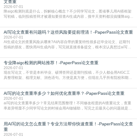
文查重
2026-07-01
降aigc检测到底是什么，拆解核心概念？不少同学写论文，图省事儿用AI搭框架
写初稿，临到投稿答辩才被通知要排查AI生成内容，搜半天资料都没搞懂降aigc
检测是啥，还容易把它和普通论文查重混为一谈，最后踩了坑，耽误了进度。哪
怕是已经入行的科研人员，不少人也搞不清降aigc检测是啥，对相关要求摸不
AI写论文查重有问题吗？这些风险要提前理清！-PaperPass论文查重
准。其实，降aigc检测是伴随AIGC工具在学术领域普及诞生的新需求，核心是为
了满足现在高校、期刊对AI生
2026-07-01
AI生成论文的查重风险从哪来?AI内容自带的重复特性很多赶毕业论文、赶期刊
投稿的朋友，图快用AI生成内容，写完就直接准备提交，根本没认真想过ai写论
文查重有问题吗这个问题，直到出了问题才追悔莫及。其实AI生成内容本身，就
自带不可忽视的查重风险。AI训练依赖海量公开的文本数据，生成内容本质是基
专业降aigc检测的网站推荐！-PaperPass论文查重
于训练数据的概率拼接，不是从零开始的原创创作。生成过程中，很容易复用已
有的高频公共表述，甚至直接拼接已经公开
2026-07-01
现在写论文，不管是本科毕业、硕博答辩还是期刊投稿，不少人都会用AIGC工
具整理框架、梳理文献、润色语句。方便是真方便，但现在几乎所有院校和期刊
都要求排查论文中的AIGC生成内容，不符合规范的直接打回修改。自己瞎改三
五遍还是过不了预检测的大有人在，这时候，找到靠谱的降AIGC检测率的网
AI写的论文查重率多少？如何优化查重率？-PaperPass论文查重
站，就能少走好多弯路。PaperPass：守护学术原创性的智能伙伴AIGC生成内
容的学术合规痛点去年帮一个本科师弟改
2026-07-01
ai写的论文查重率多少？常见结果范围整理！不同修改程度的AI查重论文，查重
率差异明显不少同学写论文的时候会用AI做辅助，写完之后最关心的问题就是ai
写的论文查重率多少。很多人误以为AI生成的内容都是全新的，不会出现重复，
实际情况和大家想的不太一样。AI训练依赖海量公开学术文献、网络内容，生成
用AI写的论文怎么查重？专业方法帮你快速查重！-PaperPass论文查
内容本质是按照语义概率拼接已有内容，很容易和已发布的作品撞重复，甚至会
直接引用整段已有内容，所以查重率偏高是
重
2026-07-01