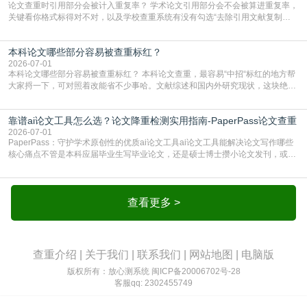
论文查重时引用部分会被计入重复率？ 学术论文引用部分会不会被算进重复率，
关键看你格式标得对不对，以及学校查重系统有没有勾选“去除引用文献复制
比”。如果格式完全规范，如正文引用句尾紧跟半角上标[1]，文末“参考文献”四字
独占一行，每条文献用[1][2]方括号编号、与正文一一对应，著录项符合GB/T
本科论文哪些部分容易被查重标红？
7714（作者、题名、刊名、年、卷期、页码齐全，标点用半角）；查重系统识别
成功后通常把这段标为引用，
2026-07-01
本科论文哪些部分容易被查重标红？ 本科论文查重，最容易“中招“标红的地方帮
大家捋一下，可对照着改能省不少事哈。文献综述和国内外研究现状，这块绝对
的重灾区。你介绍前人研究了啥、某个理论是谁提的，课本和往届论文里都有近
乎一模一样的话，你要是直接复制百度百科、教材或别人写好的综述段落，系统
靠谱ai论文工具怎么选？论文降重检测实用指南-PaperPass论文查重
一抓一个准，整段飘红。研究背景、意义和方法描述也是不可避免，比如“本文采
用问卷调查法““运用SPSS软件进行数据分
2026-07-01
PaperPass：守护学术原创性的优质ai论文工具ai论文工具能解决论文写作哪些
核心痛点不管是本科应届毕业生写毕业论文，还是硕士博士攒小论文发刊，或是
科研人员整理课题成果，都绕不开重复率核查、内容优化这两大难关。以前全靠
自己逐句读逐句改，熬好几个大夜不说，还经常改不到点上，交上去才发现重复
率超标，再返工太折腾。现在有了成熟的ai论文工具，这些痛点基本都能高效解
决。靠谱的ai论文工具，不止能帮你梳
查看更多 >
查重介绍
|
关于我们
|
联系我们
|
网站地图
|
电脑版
版权所有：放心测系统
闽ICP备20006702号-28
客服qq: 2302455749