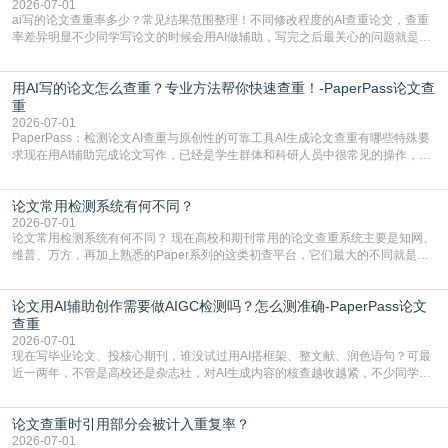
容的学术合规痛点去年帮一个本科师弟改
2026-07-01
ai写的论文查重率多少？常见结果范围整理！不同修改程度的AI查重论文，查重
率差异明显不少同学写论文的时候会用AI做辅助，写完之后最关心的问题就是ai
写的论文查重率多少。很多人误以为AI生成的内容都是全新的，不会出现重复，
实际情况和大家想的不太一样。AI训练依赖海量公开学术文献、网络内容，生成
用AI写的论文怎么查重？专业方法帮你快速查重！-PaperPass论文查
内容本质是按照语义概率拼接已有内容，很容易和已发布的作品撞重复，甚至会
直接引用整段已有内容，所以查重率偏高是
重
2026-07-01
PaperPass：检测论文AI查重与原创性的可靠工具AI生成论文查重有哪些特殊要
求现在用AI辅助完成论文写作，已经是学生群体和科研人员中很常见的操作，不
管是搭建论文框架、梳理研究逻辑还是润色语言，不少人都会借助AI提高效率。
但很多人忽略了，AI生成的内容天生带有重复风险——训练AI的数据集本身就包
论文常用检测系统有何不同？
含大量已公开的学术内容、网络原创内容，AI输出内容时很容易无意识拼接出重
复片
2026-07-01
论文常用检测系统有何不同？ 现在高校和期刊常用的论文查重系统主要是知网、
维普、万方，再加上熟悉的Paper系列的这类初查平台，它们最大的不同就是数
据库大小、算法严格度和适用场景，弄明白区别你就不会乱花冤枉钱也不会被初
查数值误导。知网（CNKI）是学校定稿检测的绝对主流。本科用PMLC，含大学
论文用AI辅助创作需要做AIGC检测吗？怎么测准确-PaperPass论文
生联合比对库，能比历届学长论文，硕博用VIP/TMLC，含学术论文联合比对
库，期刊投稿用AMLMC/SML
查重
2026-07-01
现在写毕业论文、投核心期刊，谁没试过用AI搭框架、整文献、润色语句？可最
近一两年，不管是高校还是杂志社，对AI生成内容的核查越收越紧，不少同学投
出去的文章直接因为AIGC占比过高被打回，还有人毕设差点因为这个过不了，
真的太亏。提前做AIGC检测，已经成了很多过来人交稿前必做的一步。为什么
论文查重时引用部分会被计入重复率？
AIGC检测成了论文答辩投稿前的必备项？可能还有不少人觉得，我就用AI搭了个
框架，内容都是自己写的，至于做AIG
2026-07-01