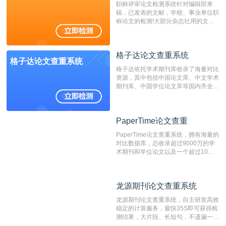
职称评审论文检测系统针对编辑部来
稿，已发表的文献，学校、事业单位职
称论文的检测!大部分杂志社用的文献
抄袭检测系统。可检测抄袭与剽窃、伪
造、篡改、不当署名、一稿多投等学术
不端文献，学术不端论文查重可供期刊
格子达论文查重系统
编辑部检测来稿和已发表的文献,检测
格子达论文查重系统
结果和杂志社一致,已发表过的文章检
格子达依托学术期刊库收录了海量对比
测时注意填写第一作者,才能排除已发
资源，其中包括中国论文库、中文学术
表文献复制比。（限制字符数1万）
期刊库、中国学位论文库等国内齐全的
论文库以及数亿级网络资源，同时本地
资源库以每月100万篇的速度增加，是
目前中文文献资源涵盖全面的论文检测
PaperTime论文查重
PaperTime论文查重
系统，可检测中文、英文两种语言的论
文文本。
PaperTime论文查重系统，拥有海量的
对比数据库，总收录超过9000万的学
术期刊和学位论文以及一个超过10亿
数量的互联网网页数据库组成，保证了
比对源的专业性和广泛性。采用多级指
纹对比技术结合深度语义发掘识别比
龙源期刊论文查重系统
龙源期刊论文查重系统
对，利用指纹索引快速而精准地在云检
测服务部署的论文数据资源库中找到所
龙源期刊论文查重系统，自主研发高效
有相似的片段，该项技术检测速度快、
稳定的计算服务，最快35S即可获得检
准确率高，市场反映良好。
测结果，大片段、长短句，不遗漏一处
相似，区分论文中的正确引用参考文