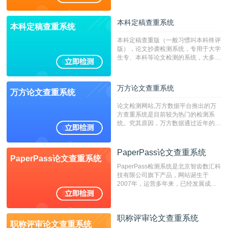
稿推荐PMLC。——不支持验证！！！
本科定稿查重系统
本科定稿查重系统
本科定稿查重版（一般习惯叫本科终评
版），论文抄袭检测系统，专用于大学
生专、本科等论文检测的系统，大多数
专、本科院校使用此检测系统。（限制
字符数6万）
万方论文查重系统
万方论文查重系统
论文检测网站,万方数据平台推出的万
方查重系统是目前较为热门的检测系
统。究其原因，万方数据通过近年的发
展，在高校中也确立了自己的相应地
位，特别是部分高校直接将其视为毕业
检测系统，其真实性和权威性无可厚
PaperPass论文查重系统
PaperPass论文查重系统
非。其次，相对于知网而言，万方检测
PaperPass检测系统是北京智齿数汇科
费用少，上手容易，是学生初次论文查
技有限公司旗下产品，网站诞生于
重的推荐系统。
2007年，运营多年来，已经发展成为
国内可信赖的中文原创性检查和预防剽
窃的在线网站。 系统采用自主研发的
动态指纹越级扫描检测技术，该项技术
职称评审论文查重系统
检测速度快、精度高，市场反映良好。
职称评审论文查重系统