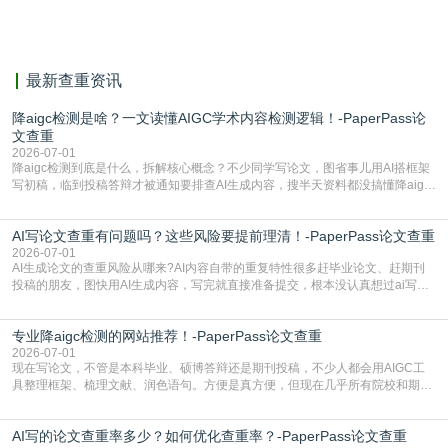
献。
最新查重资讯
降aigc检测是啥？一文读懂AIGC学术内容检测逻辑！-PaperPass论
文查重
2026-07-01
降aigc检测到底是什么，拆解核心概念？不少同学写论文，图省事儿用AI搭框架
写初稿，临到投稿答辩才被通知要排查AI生成内容，搜半天资料都没搞懂降aigc
检测是啥，还容易把它和普通论文查重混为一谈，最后踩了坑，耽误了进度。哪
怕是已经入行的科研人员，不少人也搞不清降aigc检测是啥，对相关要求摸不
AI写论文查重有问题吗？这些风险要提前理清！-PaperPass论文查重
准。其实，降aigc检测是伴随AIGC工具在学术领域普及诞生的新需求，核心是为
了满足现在高校、期刊对AI生
2026-07-01
AI生成论文的查重风险从哪来?AI内容自带的重复特性很多赶毕业论文、赶期刊
投稿的朋友，图快用AI生成内容，写完就直接准备提交，根本没认真想过ai写论
文查重有问题吗这个问题，直到出了问题才追悔莫及。其实AI生成内容本身，就
自带不可忽视的查重风险。AI训练依赖海量公开的文本数据，生成内容本质是基
专业降aigc检测的网站推荐！-PaperPass论文查重
于训练数据的概率拼接，不是从零开始的原创创作。生成过程中，很容易复用已
有的高频公共表述，甚至直接拼接已经公开
2026-07-01
现在写论文，不管是本科毕业、硕博答辩还是期刊投稿，不少人都会用AIGC工
具整理框架、梳理文献、润色语句。方便是真方便，但现在几乎所有院校和期刊
都要求排查论文中的AIGC生成内容，不符合规范的直接打回修改。自己瞎改三
五遍还是过不了预检测的大有人在，这时候，找到靠谱的降AIGC检测率的网
AI写的论文查重率多少？如何优化查重率？-PaperPass论文查重
站，就能少走好多弯路。PaperPass：守护学术原创性的智能伙伴AIGC生成内