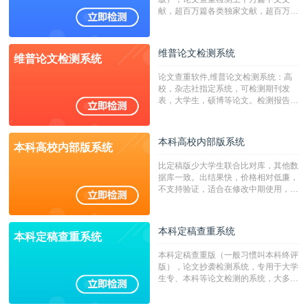
献，超百万篇各类独家文献，超百万港
澳台地区学术文献过千万篇英文文献资
源，数亿个中英文互联网资源是全国高
校用来检测硕博论文的系统，检测范围
维普论文检测系统
维普论文检测系统
广，数据来源真实，检测算法合理!本
系统含有（学术库与源码库）。（限制
论文查重软件,维普论文检测系统：高
字符数30万）
校，杂志社指定系统，可检测期刊发
表，大学生，硕博等论文。检测报告支
持PDF、网页格式，性价比高！
本科高校内部版系统
本科高校内部版系统
比定稿版少大学生联合比对库，其他数
据库一致。出结果快，价格相对低廉，
不支持验证，适合在修改中期使用，定
稿推荐PMLC。——不支持验证！！！
本科定稿查重系统
本科定稿查重系统
本科定稿查重版（一般习惯叫本科终评
版），论文抄袭检测系统，专用于大学
生专、本科等论文检测的系统，大多数
专、本科院校使用此检测系统。（限制
字符数6万）