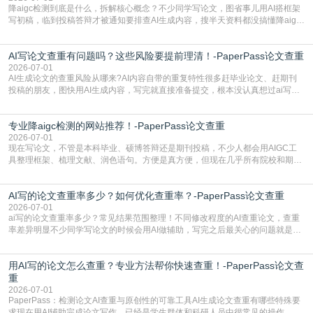
降aigc检测到底是什么，拆解核心概念？不少同学写论文，图省事儿用AI搭框架
写初稿，临到投稿答辩才被通知要排查AI生成内容，搜半天资料都没搞懂降aigc
检测是啥，还容易把它和普通论文查重混为一谈，最后踩了坑，耽误了进度。哪
怕是已经入行的科研人员，不少人也搞不清降aigc检测是啥，对相关要求摸不
AI写论文查重有问题吗？这些风险要提前理清！-PaperPass论文查重
准。其实，降aigc检测是伴随AIGC工具在学术领域普及诞生的新需求，核心是为
了满足现在高校、期刊对AI生
2026-07-01
AI生成论文的查重风险从哪来?AI内容自带的重复特性很多赶毕业论文、赶期刊
投稿的朋友，图快用AI生成内容，写完就直接准备提交，根本没认真想过ai写论
文查重有问题吗这个问题，直到出了问题才追悔莫及。其实AI生成内容本身，就
自带不可忽视的查重风险。AI训练依赖海量公开的文本数据，生成内容本质是基
专业降aigc检测的网站推荐！-PaperPass论文查重
于训练数据的概率拼接，不是从零开始的原创创作。生成过程中，很容易复用已
有的高频公共表述，甚至直接拼接已经公开
2026-07-01
现在写论文，不管是本科毕业、硕博答辩还是期刊投稿，不少人都会用AIGC工
具整理框架、梳理文献、润色语句。方便是真方便，但现在几乎所有院校和期刊
都要求排查论文中的AIGC生成内容，不符合规范的直接打回修改。自己瞎改三
五遍还是过不了预检测的大有人在，这时候，找到靠谱的降AIGC检测率的网
AI写的论文查重率多少？如何优化查重率？-PaperPass论文查重
站，就能少走好多弯路。PaperPass：守护学术原创性的智能伙伴AIGC生成内
容的学术合规痛点去年帮一个本科师弟改
2026-07-01
ai写的论文查重率多少？常见结果范围整理！不同修改程度的AI查重论文，查重
率差异明显不少同学写论文的时候会用AI做辅助，写完之后最关心的问题就是ai
写的论文查重率多少。很多人误以为AI生成的内容都是全新的，不会出现重复，
实际情况和大家想的不太一样。AI训练依赖海量公开学术文献、网络内容，生成
用AI写的论文怎么查重？专业方法帮你快速查重！-PaperPass论文查
内容本质是按照语义概率拼接已有内容，很容易和已发布的作品撞重复，甚至会
直接引用整段已有内容，所以查重率偏高是
重
2026-07-01
PaperPass：检测论文AI查重与原创性的可靠工具AI生成论文查重有哪些特殊要
求现在用AI辅助完成论文写作，已经是学生群体和科研人员中很常见的操作，不