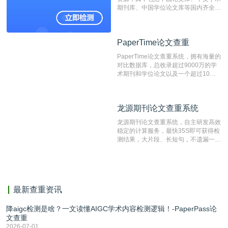
表文献复制比。（限制字符数1万）
期刊库、中国学位论文库等国内齐全的
论文库以及数亿级网络资源，同时本地
资源库以每月100万篇的速度增加，是
目前中文文献资源涵盖全面的论文检测
PaperTime论文查重
PaperTime论文查重
系统，可检测中文、英文两种语言的论
文文本。
PaperTime论文查重系统，拥有海量的
对比数据库，总收录超过9000万的学
术期刊和学位论文以及一个超过10亿
数量的互联网网页数据库组成，保证了
比对源的专业性和广泛性。采用多级指
纹对比技术结合深度语义发掘识别比
龙源期刊论文查重系统
龙源期刊论文查重系统
对，利用指纹索引快速而精准地在云检
测服务部署的论文数据资源库中找到所
龙源期刊论文查重系统，自主研发高效
有相似的片段，该项技术检测速度快、
稳定的计算服务，最快35S即可获得检
准确率高，市场反映良好。
测结果，大片段、长短句，不遗漏一处
相似，区分论文中的正确引用参考文
献。
最新查重资讯
降aigc检测是啥？一文读懂AIGC学术内容检测逻辑！-PaperPass论
文查重
2026-07-01