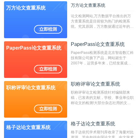
万方论文查重系统
万方论文查重系统
论文检测网站,万方数据平台推出的万
方查重系统是目前较为热门的检测系
统。究其原因，万方数据通过近年的发
展，在高校中也确立了自己的相应地
位，特别是部分高校直接将其视为毕业
检测系统，其真实性和权威性无可厚
PaperPass论文查重系统
PaperPass论文查重系统
非。其次，相对于知网而言，万方检测
PaperPass检测系统是北京智齿数汇科
费用少，上手容易，是学生初次论文查
技有限公司旗下产品，网站诞生于
重的推荐系统。
2007年，运营多年来，已经发展成为
国内可信赖的中文原创性检查和预防剽
窃的在线网站。 系统采用自主研发的
动态指纹越级扫描检测技术，该项技术
职称评审论文查重系统
检测速度快、精度高，市场反映良好。
职称评审论文查重系统
职称评审论文检测系统针对编辑部来
稿，已发表的文献，学校、事业单位职
称论文的检测!大部分杂志社用的文献
抄袭检测系统。可检测抄袭与剽窃、伪
造、篡改、不当署名、一稿多投等学术
不端文献，学术不端论文查重可供期刊
格子达论文查重系统
编辑部检测来稿和已发表的文献,检测
格子达论文查重系统
结果和杂志社一致,已发表过的文章检
格子达依托学术期刊库收录了海量对比
测时注意填写第一作者,才能排除已发
资源，其中包括中国论文库、中文学术