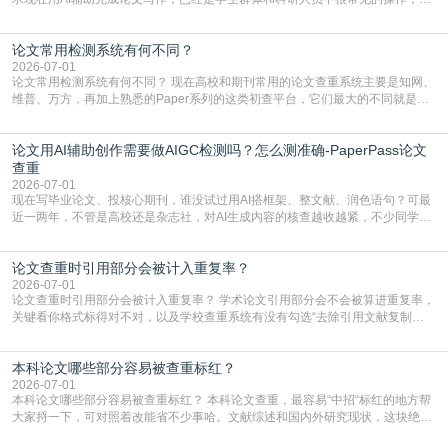
管是搭建论文框架、梳理研究逻辑还是润色语言，不少人都会借助AI提高效率。
但很多人忽略了，AI生成的内容天生带有重复风险——训练AI的数据集本身就包
论文常用检测系统有何不同？
含大量已公开的学术内容、网络原创内容，AI输出内容时很容易无意识拼接出重
复片
2026-07-01
论文常用检测系统有何不同？ 现在高校和期刊常用的论文查重系统主要是知网、
维普、万方，再加上熟悉的Paper系列的这类初查平台，它们最大的不同就是数
据库大小、算法严格度和适用场景，弄明白区别你就不会乱花冤枉钱也不会被初
查数值误导。知网（CNKI）是学校定稿检测的绝对主流。本科用PMLC，含大学
论文用AI辅助创作需要做AIGC检测吗？怎么测准确-PaperPass论文
生联合比对库，能比历届学长论文，硕博用VIP/TMLC，含学术论文联合比对
库，期刊投稿用AMLMC/SML
查重
2026-07-01
现在写毕业论文、投核心期刊，谁没试过用AI搭框架、整文献、润色语句？可最
近一两年，不管是高校还是杂志社，对AI生成内容的核查越收越紧，不少同学投
出去的文章直接因为AIGC占比过高被打回，还有人毕设差点因为这个过不了，
真的太亏。提前做AIGC检测，已经成了很多过来人交稿前必做的一步。为什么
论文查重时引用部分会被计入重复率？
AIGC检测成了论文答辩投稿前的必备项？可能还有不少人觉得，我就用AI搭了个
框架，内容都是自己写的，至于做AIG
2026-07-01
论文查重时引用部分会被计入重复率？ 学术论文引用部分会不会被算进重复率，
关键看你格式标得对不对，以及学校查重系统有没有勾选“去除引用文献复制
比”。如果格式完全规范，如正文引用句尾紧跟半角上标[1]，文末“参考文献”四字
独占一行，每条文献用[1][2]方括号编号、与正文一一对应，著录项符合GB/T
本科论文哪些部分容易被查重标红？
7714（作者、题名、刊名、年、卷期、页码齐全，标点用半角）；查重系统识别
成功后通常把这段标为引用，
2026-07-01
本科论文哪些部分容易被查重标红？ 本科论文查重，最容易“中招“标红的地方帮
大家捋一下，可对照着改能省不少事哈。文献综述和国内外研究现状，这块绝对
的重灾区。你介绍前人研究了啥、某个理论是谁提的，课本和往届论文里都有近