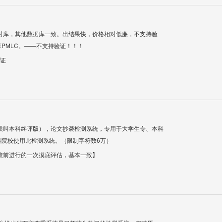
对库，其他数据库一致。出结果快，价格相对低廉，不支持验
PMLC。——不支持验证！！！
验证
惯叫本科终评版），论文抄袭检测系统，专用于大学生专、本科
科院校使用此检测系统。（限制字符数6万）
校前进行的一次摸底评估，基本一致】