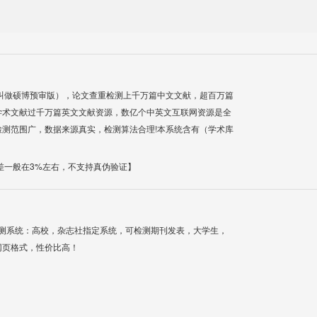
叫做硕博预审版），论文查重检测上千万篇中文文献，超百万篇
学术文献过千万篇英文文献资源，数亿个中英文互联网资源是全
测范围广，数据来源真实，检测算法合理!本系统含有（学术库
差一般在3%左右，不支持真伪验证】
检测系统：高校，杂志社指定系统，可检测期刊发表，大学生，
网页格式，性价比高！