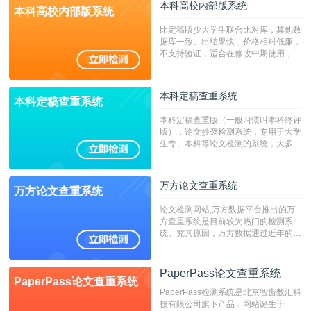
本科高校内部版系统
本科高校内部版系统
比定稿版少大学生联合比对库，其他数
据库一致。出结果快，价格相对低廉，
不支持验证，适合在修改中期使用，定
稿推荐PMLC。——不支持验证！！！
本科定稿查重系统
本科定稿查重系统
本科定稿查重版（一般习惯叫本科终评
版），论文抄袭检测系统，专用于大学
生专、本科等论文检测的系统，大多数
专、本科院校使用此检测系统。（限制
字符数6万）
万方论文查重系统
万方论文查重系统
论文检测网站,万方数据平台推出的万
方查重系统是目前较为热门的检测系
统。究其原因，万方数据通过近年的发
展，在高校中也确立了自己的相应地
位，特别是部分高校直接将其视为毕业
检测系统，其真实性和权威性无可厚
PaperPass论文查重系统
PaperPass论文查重系统
非。其次，相对于知网而言，万方检测
PaperPass检测系统是北京智齿数汇科
费用少，上手容易，是学生初次论文查
技有限公司旗下产品，网站诞生于
重的推荐系统。