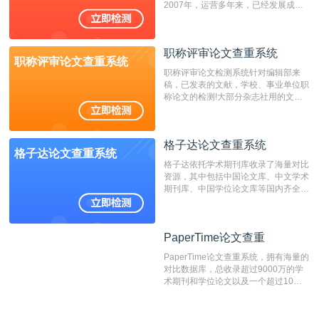
2007年，运营多年来，已经发展成为
国内可信赖的中文原创性检查和预防剽
窃的在线网站。 系统采用自主研发的
动态指纹越级扫描检测技术，该项技术
职称评审论文查重系统
检测速度快、精度高，市场反映良好。
职称评审论文查重系统
职称评审论文检测系统针对编辑部来
稿，已发表的文献，学校、事业单位职
称论文的检测!大部分杂志社用的文献
抄袭检测系统。可检测抄袭与剽窃、伪
造、篡改、不当署名、一稿多投等学术
不端文献，学术不端论文查重可供期刊
格子达论文查重系统
编辑部检测来稿和已发表的文献,检测
格子达论文查重系统
结果和杂志社一致,已发表过的文章检
格子达依托学术期刊库收录了海量对比
测时注意填写第一作者,才能排除已发
资源，其中包括中国论文库、中文学术
表文献复制比。（限制字符数1万）
期刊库、中国学位论文库等国内齐全的
论文库以及数亿级网络资源，同时本地
资源库以每月100万篇的速度增加，是
目前中文文献资源涵盖全面的论文检测
PaperTime论文查重
PaperTime论文查重
系统，可检测中文、英文两种语言的论
文文本。
PaperTime论文查重系统，拥有海量的
对比数据库，总收录超过9000万的学
术期刊和学位论文以及一个超过10亿
数量的互联网网页数据库组成，保证了
比对源的专业性和广泛性。采用多级指
纹对比技术结合深度语义发掘识别比