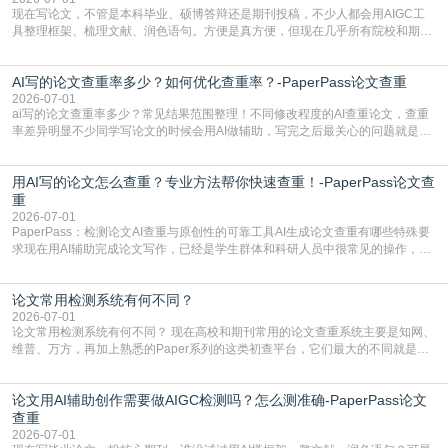
现在写论文，不管是本科毕业、硕博答辩还是期刊投稿，不少人都会用AIGC工
具整理框架、梳理文献、润色语句。方便是真方便，但现在几乎所有院校和期刊
都要求排查论文中的AIGC生成内容，不符合规范的直接打回修改。自己瞎改三
五遍还是过不了预检测的大有人在，这时候，找到靠谱的降AIGC检测率的网
AI写的论文查重率多少？如何优化查重率？-PaperPass论文查重
站，就能少走好多弯路。PaperPass：守护学术原创性的智能伙伴AIGC生成内
容的学术合规痛点去年帮一个本科师弟改
2026-07-01
ai写的论文查重率多少？常见结果范围整理！不同修改程度的AI查重论文，查重
率差异明显不少同学写论文的时候会用AI做辅助，写完之后最关心的问题就是ai
写的论文查重率多少。很多人误以为AI生成的内容都是全新的，不会出现重复，
实际情况和大家想的不太一样。AI训练依赖海量公开学术文献、网络内容，生成
用AI写的论文怎么查重？专业方法帮你快速查重！-PaperPass论文查
内容本质是按照语义概率拼接已有内容，很容易和已发布的作品撞重复，甚至会
直接引用整段已有内容，所以查重率偏高是
重
2026-07-01
PaperPass：检测论文AI查重与原创性的可靠工具AI生成论文查重有哪些特殊要
求现在用AI辅助完成论文写作，已经是学生群体和科研人员中很常见的操作，不
管是搭建论文框架、梳理研究逻辑还是润色语言，不少人都会借助AI提高效率。
但很多人忽略了，AI生成的内容天生带有重复风险——训练AI的数据集本身就包
论文常用检测系统有何不同？
含大量已公开的学术内容、网络原创内容，AI输出内容时很容易无意识拼接出重
复片
2026-07-01
论文常用检测系统有何不同？ 现在高校和期刊常用的论文查重系统主要是知网、
维普、万方，再加上熟悉的Paper系列的这类初查平台，它们最大的不同就是数
据库大小、算法严格度和适用场景，弄明白区别你就不会乱花冤枉钱也不会被初
查数值误导。知网（CNKI）是学校定稿检测的绝对主流。本科用PMLC，含大学
论文用AI辅助创作需要做AIGC检测吗？怎么测准确-PaperPass论文
生联合比对库，能比历届学长论文，硕博用VIP/TMLC，含学术论文联合比对
库，期刊投稿用AMLMC/SML
查重
2026-07-01