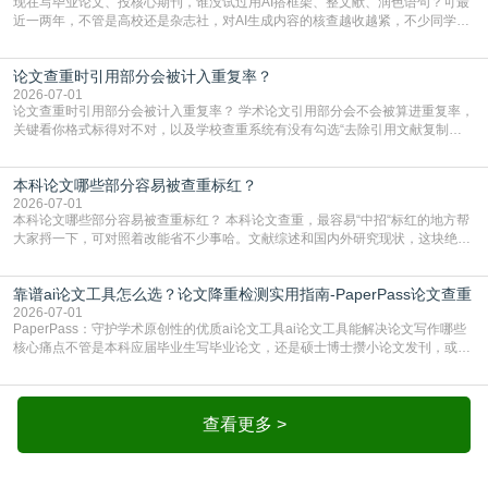
现在写毕业论文、投核心期刊，谁没试过用AI搭框架、整文献、润色语句？可最
近一两年，不管是高校还是杂志社，对AI生成内容的核查越收越紧，不少同学投
出去的文章直接因为AIGC占比过高被打回，还有人毕设差点因为这个过不了，
真的太亏。提前做AIGC检测，已经成了很多过来人交稿前必做的一步。为什么
论文查重时引用部分会被计入重复率？
AIGC检测成了论文答辩投稿前的必备项？可能还有不少人觉得，我就用AI搭了个
框架，内容都是自己写的，至于做AIG
2026-07-01
论文查重时引用部分会被计入重复率？ 学术论文引用部分会不会被算进重复率，
关键看你格式标得对不对，以及学校查重系统有没有勾选“去除引用文献复制
比”。如果格式完全规范，如正文引用句尾紧跟半角上标[1]，文末“参考文献”四字
独占一行，每条文献用[1][2]方括号编号、与正文一一对应，著录项符合GB/T
本科论文哪些部分容易被查重标红？
7714（作者、题名、刊名、年、卷期、页码齐全，标点用半角）；查重系统识别
成功后通常把这段标为引用，
2026-07-01
本科论文哪些部分容易被查重标红？ 本科论文查重，最容易“中招“标红的地方帮
大家捋一下，可对照着改能省不少事哈。文献综述和国内外研究现状，这块绝对
的重灾区。你介绍前人研究了啥、某个理论是谁提的，课本和往届论文里都有近
乎一模一样的话，你要是直接复制百度百科、教材或别人写好的综述段落，系统
靠谱ai论文工具怎么选？论文降重检测实用指南-PaperPass论文查重
一抓一个准，整段飘红。研究背景、意义和方法描述也是不可避免，比如“本文采
用问卷调查法““运用SPSS软件进行数据分
2026-07-01
PaperPass：守护学术原创性的优质ai论文工具ai论文工具能解决论文写作哪些
核心痛点不管是本科应届毕业生写毕业论文，还是硕士博士攒小论文发刊，或是
科研人员整理课题成果，都绕不开重复率核查、内容优化这两大难关。以前全靠
自己逐句读逐句改，熬好几个大夜不说，还经常改不到点上，交上去才发现重复
率超标，再返工太折腾。现在有了成熟的ai论文工具，这些痛点基本都能高效解
决。靠谱的ai论文工具，不止能帮你梳
查看更多 >