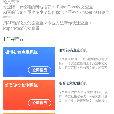
论文查重
专业降aigc检测的网站推荐！-PaperPass论文查重
AI写的论文查重率多少？如何优化查重率？-PaperPass论文
查重
用AI写的论文怎么查重？专业方法帮你快速查重！-
PaperPass论文查重
知网产品
硕博初稿查重系统
硕博初稿查重系统
硕博初稿检测（一般习惯叫做硕博预审
版），论文查重检测上千万篇中文文
献，超百万篇各类独家文献，超百万港
澳台地区学术文献过千万篇英文文献资
源，数亿个中英文互联网资源是全国高
校用来检测硕博论文的系统，检测范围
维普论文检测系统
维普论文检测系统
广，数据来源真实，检测算法合理!本
系统含有（学术库与源码库）。（限制
论文查重软件,维普论文检测系统：高
字符数30万）
校，杂志社指定系统，可检测期刊发
表，大学生，硕博等论文。检测报告支
持PDF、网页格式，性价比高！