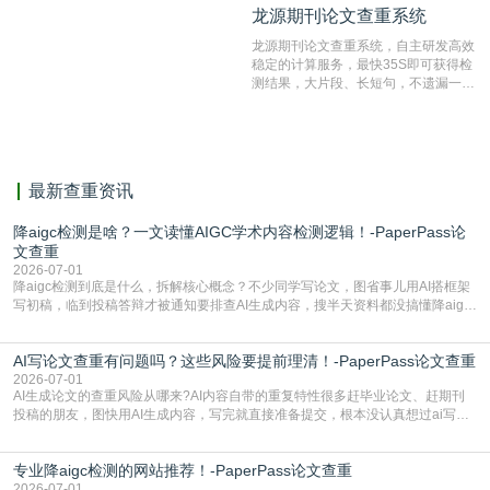
龙源期刊论文查重系统
龙源期刊论文查重系统
对，利用指纹索引快速而精准地在云检
测服务部署的论文数据资源库中找到所
龙源期刊论文查重系统，自主研发高效
有相似的片段，该项技术检测速度快、
稳定的计算服务，最快35S即可获得检
准确率高，市场反映良好。
测结果，大片段、长短句，不遗漏一处
相似，区分论文中的正确引用参考文
献。
最新查重资讯
降aigc检测是啥？一文读懂AIGC学术内容检测逻辑！-PaperPass论
文查重
2026-07-01
降aigc检测到底是什么，拆解核心概念？不少同学写论文，图省事儿用AI搭框架
写初稿，临到投稿答辩才被通知要排查AI生成内容，搜半天资料都没搞懂降aigc
检测是啥，还容易把它和普通论文查重混为一谈，最后踩了坑，耽误了进度。哪
怕是已经入行的科研人员，不少人也搞不清降aigc检测是啥，对相关要求摸不
AI写论文查重有问题吗？这些风险要提前理清！-PaperPass论文查重
准。其实，降aigc检测是伴随AIGC工具在学术领域普及诞生的新需求，核心是为
了满足现在高校、期刊对AI生
2026-07-01
AI生成论文的查重风险从哪来?AI内容自带的重复特性很多赶毕业论文、赶期刊
投稿的朋友，图快用AI生成内容，写完就直接准备提交，根本没认真想过ai写论
文查重有问题吗这个问题，直到出了问题才追悔莫及。其实AI生成内容本身，就
自带不可忽视的查重风险。AI训练依赖海量公开的文本数据，生成内容本质是基
专业降aigc检测的网站推荐！-PaperPass论文查重
于训练数据的概率拼接，不是从零开始的原创创作。生成过程中，很容易复用已
有的高频公共表述，甚至直接拼接已经公开
2026-07-01