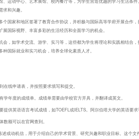
馆、运动中心、艺术展馆、校内餐厅等，为学生营造优越的学习生活条件
需求和兴趣。
多个国家和地区签署了教育合作协议，并积极与国际高等学府开展合作，
扩展国际视野、丰富多彩的生活经历和全面学习的机会。
机会，如学术交流、游学、实习等，这些都为学生将理论和实践相结合，
多种国际就业和实习机会，培养全球化素质人才。
找到在线申请表，并按照要求填写和提交。
所有学年度的成绩单。成绩单需要由学校官方开具，并翻译成英文。
要提供英语语言考试成绩，如TOEFL或IELTS。阿尔伯塔大学的英语要
具体数额可以在官网查到。
：这是一篇个人陈述或动机信，用于介绍自己的学术背景、研究兴趣和职业目标。