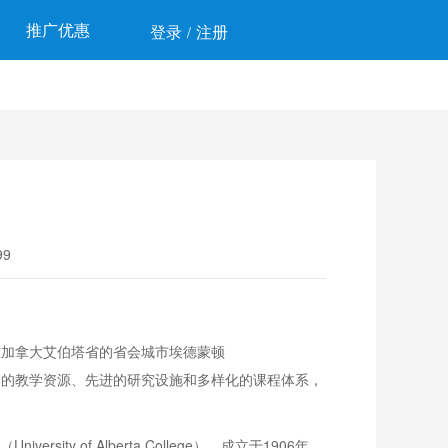
推广优惠
登录
注册
/
9
校坐落在加拿大艾伯塔省的省会城市埃德蒙顿
丰富的教学资源、先进的研究设施和多样化的课程体系，
 of Alberta College），成立于1906年。