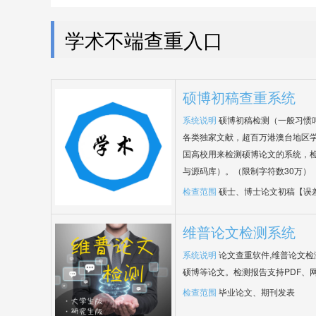
学术不端查重入口
硕博初稿查重系统
系统说明
硕博初稿检测（一般习惯
各类独家文献，超百万港澳台地区
国高校用来检测硕博论文的系统，检
与源码库）。（限制字符数30万）
检查范围
硕士、博士论文初稿【误
维普论文检测系统
系统说明
论文查重软件,维普论文
硕博等论文。检测报告支持PDF、
检查范围
毕业论文、期刊发表