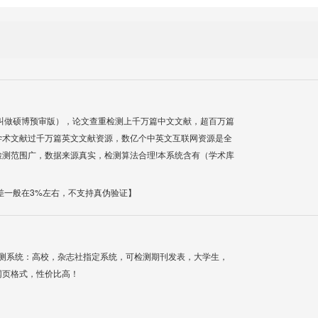
叫做硕博预审版），论文查重检测上千万篇中文文献，超百万篇
学术文献过千万篇英文文献资源，数亿个中英文互联网资源是全
测范围广，数据来源真实，检测算法合理!本系统含有（学术库
差一般在3%左右，不支持真伪验证】
检测系统：高校，杂志社指定系统，可检测期刊发表，大学生，
网页格式，性价比高！